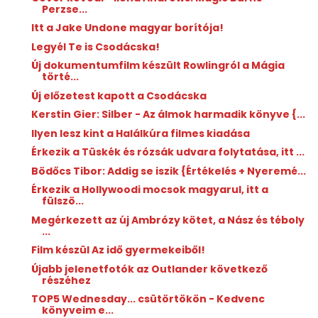
Perzse...
Itt a Jake Undone magyar borítója!
Legyél Te is Csodácska!
Új dokumentumfilm készült Rowlingról a Mágia
törté...
Új előzetest kapott a Csodácska
Kerstin Gier: Silber - Az ​álmok harmadik könyve {...
Ilyen lesz kint a Halálkúra filmes kiadása
Érkezik a Tüskék és rózsák udvara folytatása, itt ...
Bödőcs Tibor: Addig ​se iszik {Értékelés + Nyeremé...
Érkezik a Hollywoodi mocsok magyarul, itt a
fülszö...
Megérkezett az új Ambrózy kötet, a Nász és téboly
...
Film készül Az idő gyermekeiből!
Újabb jelenetfotók az Outlander következő
részéhez
TOP5 Wednesday... csütörtökön - Kedvenc
könyveim e...