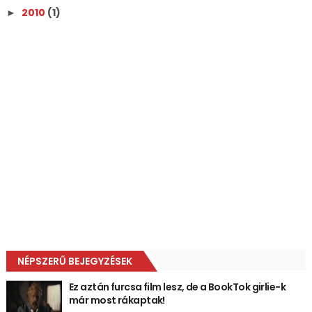
2010
(1)
►
NÉPSZERŰ BEJEGYZÉSEK
Ez aztán furcsa film lesz, de a BookTok girlie-k
már most rákaptak!