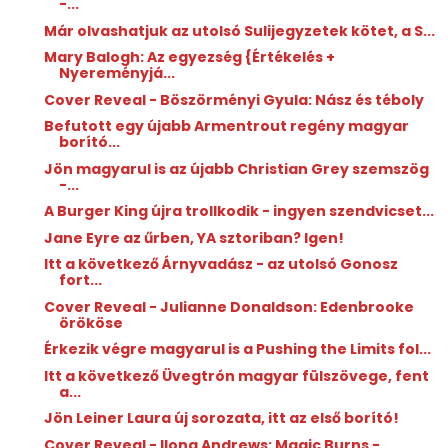
-...
Már olvashatjuk az utolsó Sulijegyzetek kötet, a S...
Mary Balogh: Az ​egyezség {Értékelés +
Nyereményjá...
Cover Reveal - Böszörményi Gyula: Nász és téboly
Befutott egy újabb Armentrout regény magyar
borító...
Jön magyarul is az újabb Christian Grey szemszög
-...
A Burger King újra trollkodik - ingyen szendvicset...
Jane Eyre az űrben, YA sztoriban? Igen!
Itt a következő Árnyvadász - az utolsó Gonosz
fort...
Cover Reveal - Julianne Donaldson: Edenbrooke
örököse
Érkezik végre magyarul is a Pushing the Limits fol...
Itt a következő Üvegtrón magyar fülszövege, fent
a...
Jön Leiner Laura új sorozata, itt az első borító!
Cover Reveal - Ilona Andrews: Magic Burns -