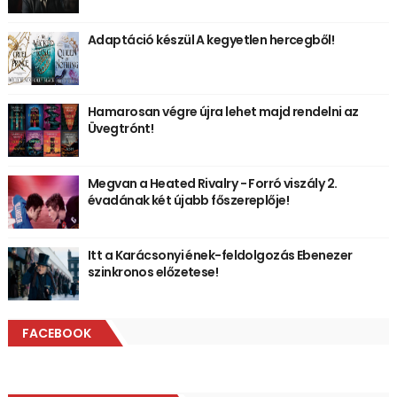
Adaptáció készül A kegyetlen hercegből!
Hamarosan végre újra lehet majd rendelni az
Üvegtrónt!
Megvan a Heated Rivalry - Forró viszály 2.
évadának két újabb főszereplője!
Itt a Karácsonyi ének-feldolgozás Ebenezer
szinkronos előzetese!
FACEBOOK