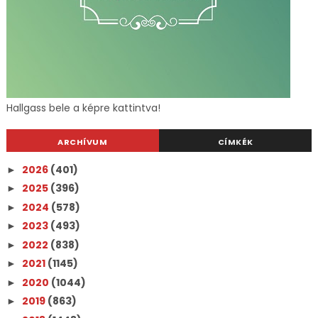
Hallgass bele a képre kattintva!
ARCHÍVUM
CÍMKÉK
2026
(401)
►
2025
(396)
►
2024
(578)
►
2023
(493)
►
2022
(838)
►
2021
(1145)
►
2020
(1044)
►
2019
(863)
►