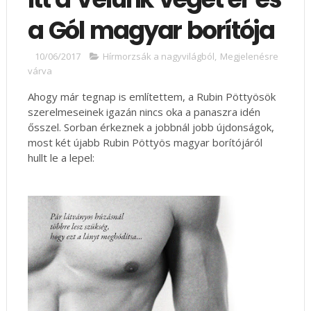
a Gól magyar borítója
10/06/2017
Hírmorzsák a nagyvilágból
,
Megjelenésre
várva
Ahogy már tegnap is említettem, a Rubin Pöttyösök
szerelmeseinek igazán nincs oka a panaszra idén
ősszel. Sorban érkeznek a jobbnál jobb újdonságok,
most két újabb Rubin Pöttyös magyar borítójáról
hullt le a lepel: