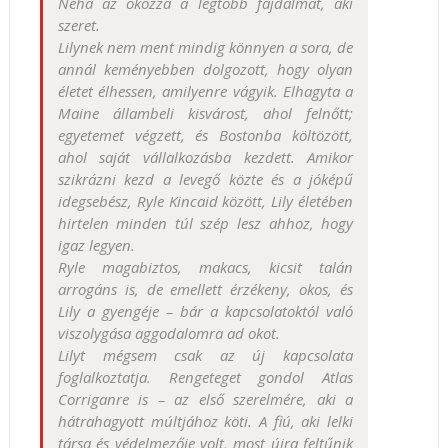
Néha az okozza a legtöbb fájdalmat, aki
szeret.
Lilynek nem ment mindig könnyen a sora, de
annál keményebben dolgozott, hogy olyan
életet élhessen, amilyenre vágyik. Elhagyta a
Maine állambeli kisvárost, ahol felnőtt;
egyetemet végzett, és Bostonba költözött,
ahol saját vállalkozásba kezdett. Amikor
szikrázni kezd a levegő közte és a jóképű
idegsebész, Ryle Kincaid között, Lily életében
hirtelen minden túl szép lesz ahhoz, hogy
igaz legyen.
Ryle magabiztos, makacs, kicsit talán
arrogáns is, de emellett érzékeny, okos, és
Lily a gyengéje – bár a kapcsolatoktól való
viszolygása aggodalomra ad okot.
Lilyt mégsem csak az új kapcsolata
foglalkoztatja. Rengeteget gondol Atlas
Corriganre is – az első szerelmére, aki a
hátrahagyott múltjához köti. A fiú, aki lelki
társa és védelmezője volt, most újra feltűnik