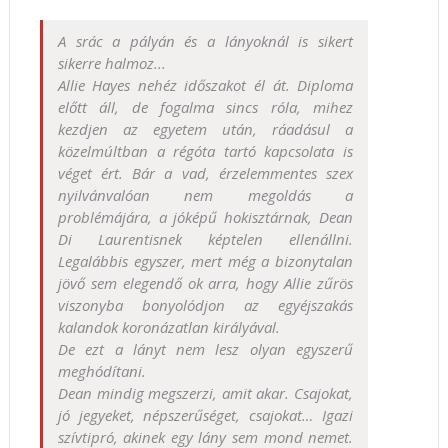
A srác a pályán és a lányoknál is sikert
sikerre halmoz...
Allie Hayes nehéz időszakot él át. Diploma
előtt áll, de fogalma sincs róla, mihez
kezdjen az egyetem után, ráadásul a
közelmúltban a régóta tartó kapcsolata is
véget ért. Bár a vad, érzelemmentes szex
nyilvánvalóan nem megoldás a
problémájára, a jóképű hokisztárnak, Dean
Di Laurentisnek képtelen ellenállni.
Legalábbis egyszer, mert még a bizonytalan
jövő sem elegendő ok arra, hogy Allie zűrös
viszonyba bonyolódjon az egyéjszakás
kalandok koronázatlan királyával.
De ezt a lányt nem lesz olyan egyszerű
meghódítani.
Dean mindig megszerzi, amit akar. Csajokat,
jó jegyeket, népszerűséget, csajokat… Igazi
szívtipró, akinek egy lány sem mond nemet.