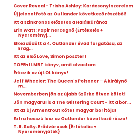
Cover Reveal - Trisha Ashley: Karácsonyi szerelem
Új jelenetfotó az Outlander következő részéből!
Itt a szinkronos előzetes a Halálkúrához
Erin Watt: Papír ​hercegnő {Értékelés +
Nyereményj...
Elkezdődött a 4. Outlander évad forgatása, az
Erag...
Itt az első Love, Simon poszter!
TOP5+1 LMBT könyv, amit olvastam
Érkezik az új LOL könyv!
Jeff Wheeler: The ​Queen's Poisoner – A királynő
m...
Novemberben jön az újabb Szürke ötven kötet!
Jön magyarul is a The Glittering Court - itt a bor...
Itt az új Armentrout kötet magyar borítója!
Extra hosszú lesz az Outlander következő része!
T. R. Salty: Erődvárosok {Értékelés +
Nyereményjáték}