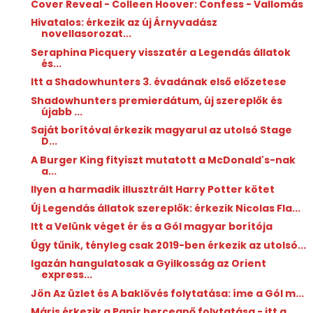
Cover Reveal - Colleen Hoover: Confess - Vallomás
Hivatalos: érkezik az új Árnyvadász
novellasorozat...
Seraphina Picquery visszatér a Legendás állatok
és...
Itt a Shadowhunters 3. évadának első előzetese
Shadowhunters premierdátum, új szereplők és
újabb ...
Saját borítóval érkezik magyarul az utolsó Stage
D...
A Burger King fityiszt mutatott a McDonald's-nak
a...
Ilyen a harmadik illusztrált Harry Potter kötet
Új Legendás állatok szereplők: érkezik Nicolas Fla...
Itt a Velünk véget ér és a Gól magyar borítója
Úgy tűnik, tényleg csak 2019-ben érkezik az utolsó...
Igazán hangulatosak a Gyilkosság az Orient
express...
Jön Az üzlet és A baklövés folytatása: íme a Gól m...
Máris érkezik a Papír hercegnő folytatása - itt a ...