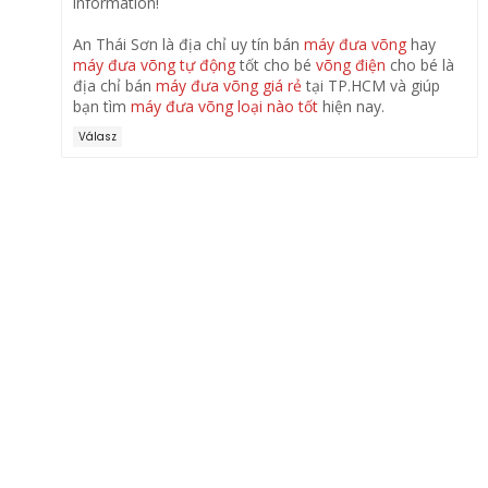
information!
An Thái Sơn là địa chỉ uy tín bán
máy đưa võng
hay
máy đưa võng tự động
tốt cho bé
võng điện
cho bé là
địa chỉ bán
máy đưa võng giá rẻ
tại TP.HCM và giúp
bạn tìm
máy đưa võng loại nào tốt
hiện nay.
Válasz