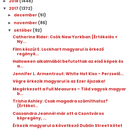
2018
(1448)
►
2017
(1372)
▼
december
(51)
►
november
(86)
►
október
(92)
▼
Catherine Rider: Csók ​New Yorkban {Értékelés +
Ny...
Film készül E. Lockhart magyarul is érkező
regényé...
Halloween alkalmából befutottak az első képek és
a...
Jennifer L. Armentrout: White ​Hot Kiss – Perzselő...
Végre érkezik magyarul is az Ezer éjszaka!
Megérkezett a Full Measures – Tiéd vagyok magyar
b...
Trisha Ashley: Csak ​magadra számíthatsz?
{Értékel...
Cassandra Jeannél már ott a Csontváros
képregény, ...
Érkezik magyarul a következő Dublin Street kötet