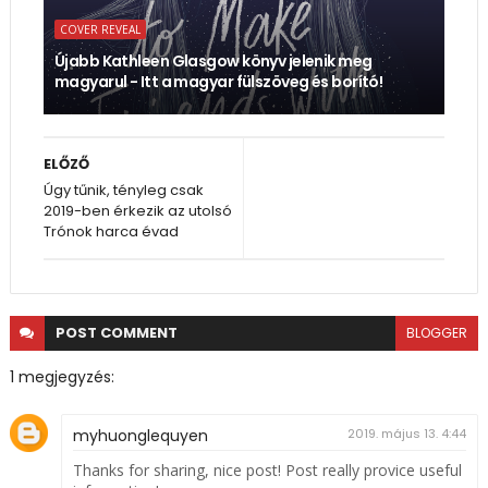
COVER REVEAL
Újabb Kathleen Glasgow könyv jelenik meg
magyarul - Itt a magyar fülszöveg és borító!
ELŐZŐ
Úgy tűnik, tényleg csak
2019-ben érkezik az utolsó
Trónok harca évad
POST
COMMENT
BLOGGER
1 megjegyzés:
myhuonglequyen
2019. május 13. 4:44
Thanks for sharing, nice post! Post really provice useful