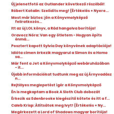
Új jelenetfotó az Outlander következő részéből!
Róbert Katalin: Szelídíts ​meg! {Értékelés + Nyere...
Most már biztos: jön a Könyvmolyképző
feliratkozós...
Itt az új LOL könyv, a Rád hangolva borítója!
Oravecz Nóra: Van ​egy ötletem - Hogyan építs
énmá...
Posztert kapott Sylvia Day könyvének adaptációja!
Idióta címen érkezik magyarul a Simon és a Homo
sa...
Már fent a Jet a Könyvmolyképző webáruházában
- it...
Újabb információkat tudtunk meg az új Árnyvadász
n...
Rejtélyes meglepetést ígér a Könyvmolyképző
Én is megkaptam a Book A Sloth Club dobozát
Érkezik az Edenbrooke kiegészítő kötete és itt a f...
Caleb Krisp: Állítsátok ​meg Ivyt! {Értékelés + Ny...
Megérkezett a Lord of Shadows magyar borítója!