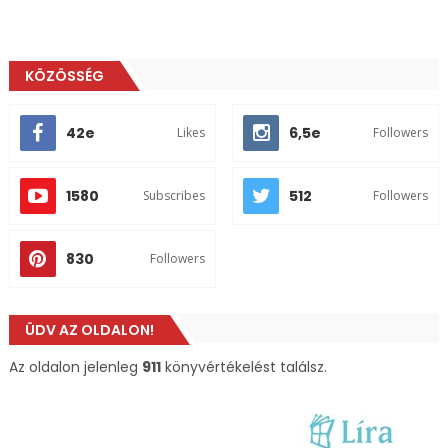
KÖZÖSSÉG
42e
6,5e
Likes
Followers
1580
512
Subscribes
Followers
830
Followers
ÜDV AZ OLDALON!
Az oldalon jelenleg
911
könyvértékelést találsz.