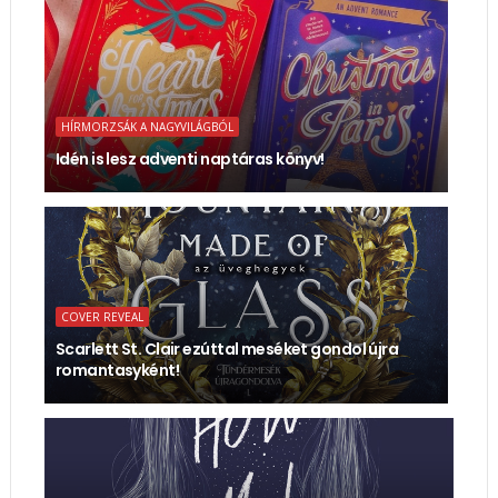
HÍRMORZSÁK A NAGYVILÁGBÓL
Idén is lesz adventi naptáras könyv!
COVER REVEAL
Scarlett St. Clair ezúttal meséket gondol újra
romantasyként!