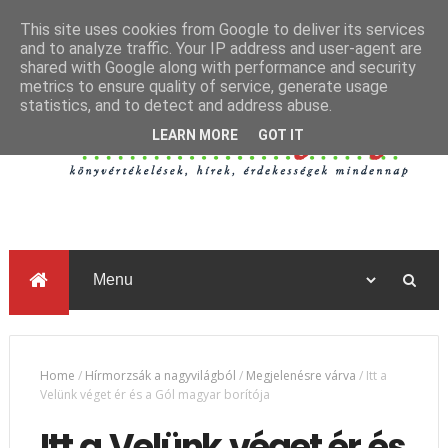
This site uses cookies from Google to deliver its services
and to analyze traffic. Your IP address and user-agent are
shared with Google along with performance and security
metrics to ensure quality of service, generate usage
statistics, and to detect and address abuse.
LEARN MORE
GOT IT
Home
/
Hírmorzsák a nagyvilágból
/
Megjelenésre várva
/
Itt a
Velünk véget ér és a Gól magyar borítója
Itt a Velünk véget ér és