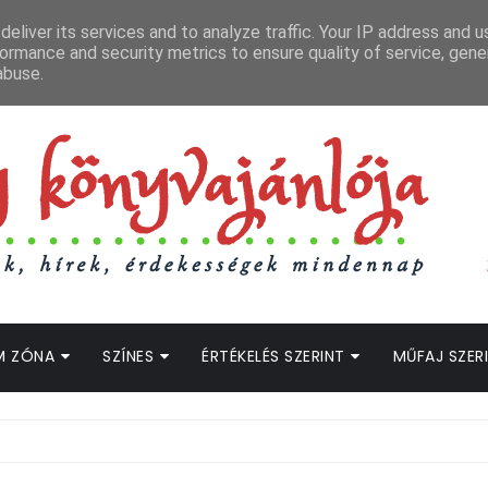
APCSOLAT
LOPOTT SZAVAK KÖNYVES PODCAST
HOGWARTS LEGACY STRE
eliver its services and to analyze traffic. Your IP address and 
ormance and security metrics to ensure quality of service, gen
abuse.
M ZÓNA
SZÍNES
ÉRTÉKELÉS SZERINT
MŰFAJ SZER