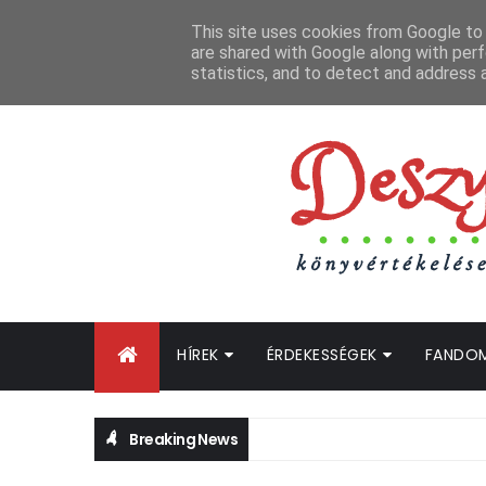
FŐOLDAL
GYIK
BLOGTURNÉ KLUB
OLDALTÉRKÉP
K
This site uses cookies from Google to d
are shared with Google along with perf
statistics, and to detect and address 
HÍREK
ÉRDEKESSÉGEK
FANDO
Breaking News