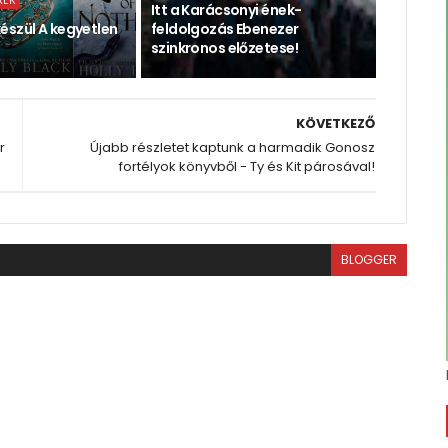
REK
Itt a Karácsonyi ének-
észül A kegyetlen
feldolgozás Ebenezer
szinkronos előzetese!
KÖVETKEZŐ
r
Újabb részletet kaptunk a harmadik Gonosz
fortélyok könyvből - Ty és Kit párosával!
BLOGGER