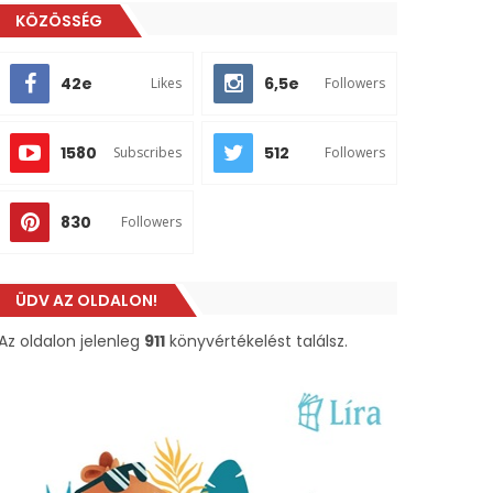
KÖZÖSSÉG
42e
6,5e
Likes
Followers
1580
512
Subscribes
Followers
830
Followers
ÜDV AZ OLDALON!
Az oldalon jelenleg
911
könyvértékelést találsz.