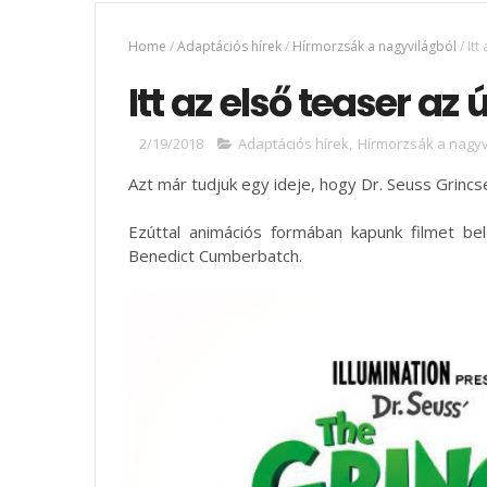
Home
/
Adaptációs hírek
/
Hírmorzsák a nagyvilágból
/
Itt
Itt az első teaser az 
2/19/2018
Adaptációs hírek
,
Hírmorzsák a nagyv
Azt már tudjuk egy ideje, hogy Dr. Seuss Grincse
Ezúttal animációs formában kapunk filmet be
Benedict Cumberbatch.