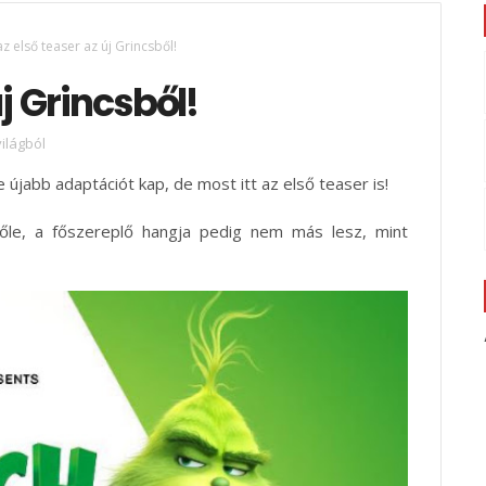
 az első teaser az új Grincsből!
új Grincsből!
ilágból
 újabb adaptációt kap, de most itt az első teaser is!
lőle, a főszereplő hangja pedig nem más lesz, mint