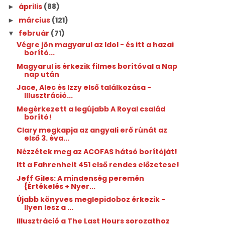
április
(88)
►
március
(121)
►
február
(71)
▼
Végre jön magyarul az Idol - és itt a hazai
borító...
Magyarul is érkezik filmes borítóval a Nap
nap után
Jace, Alec és Izzy első találkozása -
Illusztráció...
Megérkezett a legújabb A Royal család
borító!
Clary megkapja az angyali erő rúnát az
első 3. éva...
Nézzétek meg az ACOFAS hátsó borítóját!
Itt a Fahrenheit 451 első rendes előzetese!
Jeff Giles: A ​mindenség peremén
{Értékelés + Nyer...
Újabb könyves meglepidoboz érkezik -
Ilyen lesz a ...
Illusztráció a The Last Hours sorozathoz