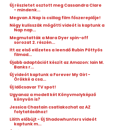
Új részletet osztott meg Cassandra Clare
- mindenk...
Megvan A Nap is csillag film főszereplője!
Négy kulisszák mögötti videót is kaptunk a
Nap nap...
Megmutatták a Mara Dyer spin-off
sorozat 2. részén...
Itt az első előzetes a leendő Rubin Pöttyös
filmad...
Újabb adaptációt készít az Amazon: Iain M.
Banks r...
Új videót kaptunk a Forever My Girl -
Örökké a csa...
Új Időcsavar TV spot!
Ugyanaz a modell két Könyvmolyképző
könyvön is?
Jessica Chastain csatlakozhat az AZ
folytatásához!
Lilith előbújt - Új Shadowhunters videót
kaptunk m...