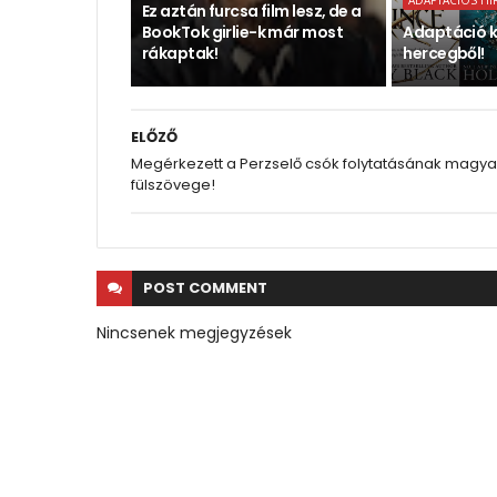
ADAPTÁCIÓS HÍ
Ez aztán furcsa film lesz, de a
BookTok girlie-k már most
Adaptáció k
rákaptak!
hercegből!
ELŐZŐ
Megérkezett a Perzselő csók folytatásának magya
fülszövege!
POST
COMMENT
Nincsenek megjegyzések