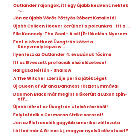
Outlander rajongók, itt egy újabb kedvenc nektek
-...
Jön az újabb Vörös Pöttyös Róbert Katalintól
Újabb Colleen Hoover kerülhet a polcunkra - Itt a ...
Elle Kennedy: The Goal - A cél {Értékelés + Nyerem...
Fent a következő Üvegtrón kötet a
Könyvmolyképző w...
Ilyen lesz az Outlander 4. évadának főcíme
Itt az Elveszett prófáciák első előzetese!
Hallgasd Hétfőn - Shallow
A The Witcher szerzője perli a játékcéget
Új Queen of Air and Darkness részlet Emmával
Daemon Black már megint előkerült a Luxen spin-
off...
Újabb idézet az Üvegtrón utolsó részéből!
Folytatódik a Cormoran Strike sorozat!
Jön az Életrevalók gagyibb amerikai változata
Láttad már A Grincs új, magyar nyelvű előzetesét?