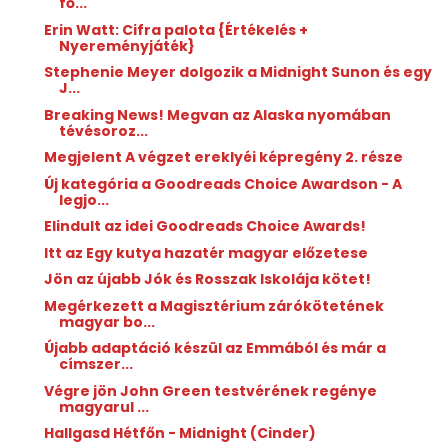
fő...
Erin Watt: Cifra ​palota {Értékelés +
Nyereményjáték}
Stephenie Meyer dolgozik a Midnight Sunon és egy
J...
Breaking News! Megvan az Alaska nyomában
tévésoroz...
Megjelent A végzet ereklyéi képregény 2. része
Új kategória a Goodreads Choice Awardson - A
legjo...
Elindult az idei Goodreads Choice Awards!
Itt az Egy kutya hazatér magyar előzetese
Jön az újabb Jók és Rosszak Iskolája kötet!
Megérkezett a Magisztérium zárókötetének
magyar bo...
Újabb adaptáció készül az Emmából és már a
címszer...
Végre jön John Green testvérének regénye
magyarul ...
Hallgasd Hétfőn - Midnight (Cinder)