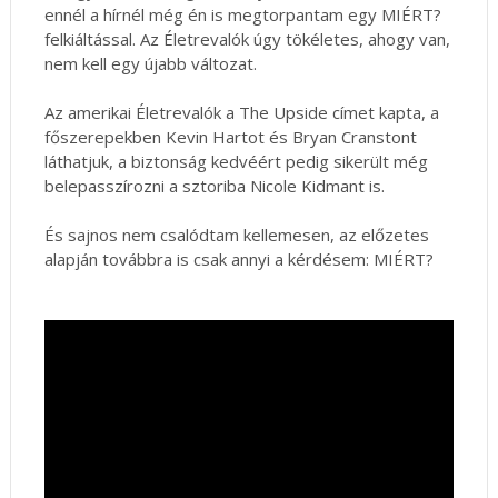
ennél a hírnél még én is megtorpantam egy MIÉRT?
felkiáltással. Az Életrevalók úgy tökéletes, ahogy van,
nem kell egy újabb változat.
Az amerikai Életrevalók a The Upside címet kapta, a
főszerepekben Kevin Hartot és Bryan Cranstont
láthatjuk, a biztonság kedvéért pedig sikerült még
belepasszírozni a sztoriba Nicole Kidmant is.
És sajnos nem csalódtam kellemesen, az előzetes
alapján továbbra is csak annyi a kérdésem: MIÉRT?