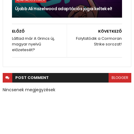
ADAPTÁCIÓS HÍREK
Újabb Ali Hazelwood adaptációs jogai keltek el!
ELŐZŐ
KÖVETKEZŐ
Láttad már A Grincs új,
Folytatódik a Cormoran
magyar nyelvű
Strike sorozat!
előzetesét?
POST
COMMENT
BLOGGER
Nincsenek megjegyzések