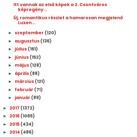
Itt vannak az első képek a 2. Csontváros
képregény...
Új, romantikus részlet a hamarosan megjelenő
Luxen...
szeptember
(120)
►
augusztus
(136)
►
július
(151)
►
június
(152)
►
május
(128)
►
április
(88)
►
március
(121)
►
február
(71)
►
január
(89)
►
2017
(1372)
►
2016
(1065)
►
2015
(434)
►
2014
(486)
►