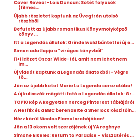
Cover Reveal - Lois Duncan: Sötét folyosók
(filmes...
Újabb részletet kaptunk az Üvegtrón utolsó
részéből
Befutott az újabb romantikus Könyvmolyképző
könyv ...
Itt a Legendás állatok: Grindelwald bűntettei új e...
Simon adatlapja a "virágos könyvből"
11+1 idézet Oscar Wilde-tól, amit nem lehet nem
im...
Új videót kaptunk a Legendás állatokból - Végre
tö...
Jön az újabb kötet Marie Lu Legenda sorozatába!
4 új kulisszák mögötti fotó a Legendás állatok: Gr...
TOP10 kép A kegyetlen herceg Pinterest táblájáról
A Netflix és a BBC berendelte a Sherlock készítőin...
Nézz körül Nicolas Flamel szobájában!
Jön a 13 okom volt szerzőjének új YA regénye
Simone Elkeles: Return ​to Paradise – Visszatérés ...