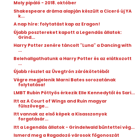
Moly pipáló - 2018. október
Shakespeare dráma alapján készült a Ciceró új YA
k...
A nap híre: folytatást kap az Eragon!
Újabb posztereket kapott a Legendás állatok:
Grind...
Harry Potter zenére táncolt "Luna" a Dancing with
...
Belehallgathatunk a Harry Potter és az elátkozott
...
Újabb részlet az Üvegtrón zárókötetéből
Végre megjelenik Marni Bates sorozatának
folytatása!
LMBT Rubin Pöttyös érkezik Elle Kennedytől és Sari...
Itt az A Court of Wings and Ruin magyar
fülszövege...
Itt vannak az első képek a Kisasszonyok
forgatásár...
Itt a Legendás állatok - Grindelwald bűntettei vég...
Ismerd meg a Ragadozó városok főgonoszát