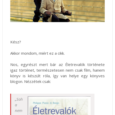
Kész?
Akkor mondom, miért ez a cikk.
Nos, egyrészt mert bár az Életrevalók története
igaz történet, természetesen nem csak film, hanem
könyv is készült róla, így van helye egy könyves
blogon. Nézzétek csak:
„Soh
a
nem