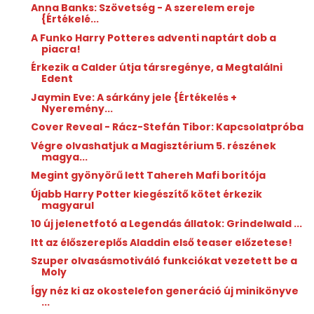
Anna Banks: Szövetség - A szerelem ereje
{Értékelé...
A Funko Harry Potteres adventi naptárt dob a
piacra!
Érkezik a Calder útja társregénye, a Megtalálni
Edent
Jaymin Eve: A ​sárkány jele {Értékelés +
Nyeremény...
Cover Reveal - Rácz-Stefán Tibor: Kapcsolatpróba
Végre olvashatjuk a Magisztérium 5. részének
magya...
Megint gyönyörű lett Tahereh Mafi borítója
Újabb Harry Potter kiegészítő kötet érkezik
magyarul
10 új jelenetfotó a Legendás állatok: Grindelwald ...
Itt az élőszereplős Aladdin első teaser előzetese!
Szuper olvasásmotiváló funkciókat vezetett be a
Moly
Így néz ki az okostelefon generáció új minikönyve
...