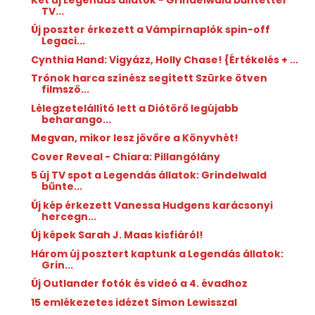
TV...
Új poszter érkezett a Vámpírnaplók spin-off
Legaci...
Cynthia Hand: Vigyázz, ​Holly Chase! {Értékelés + ...
Trónok harca színész segített Szürke ötven
filmszö...
Lélegzetelállító lett a Diótörő legújabb
beharango...
Megvan, mikor lesz jövőre a Könyvhét!
Cover Reveal - Chiara: Pillangólány
5 új TV spot a Legendás állatok: Grindelwald
bűnte...
Új kép érkezett Vanessa Hudgens karácsonyi
hercegn...
Új képek Sarah J. Maas kisfiáról!
Három új posztert kaptunk a Legendás állatok:
Grin...
Új Outlander fotók és videó a 4. évadhoz
15 emlékezetes idézet Simon Lewisszal