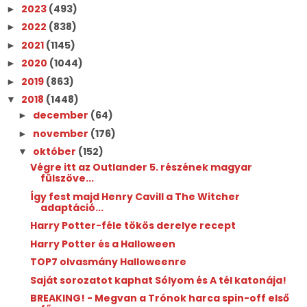
2023
(493)
►
2022
(838)
►
2021
(1145)
►
2020
(1044)
►
2019
(863)
►
2018
(1448)
▼
december
(64)
►
november
(176)
►
október
(152)
▼
Végre itt az Outlander 5. részének magyar
fülszöve...
Így fest majd Henry Cavill a The Witcher
adaptáció...
Harry Potter-féle tökös derelye recept
Harry Potter és a Halloween
TOP7 olvasmány Halloweenre
Saját sorozatot kaphat Sólyom és A tél katonája!
BREAKING! - Megvan a Trónok harca spin-off első