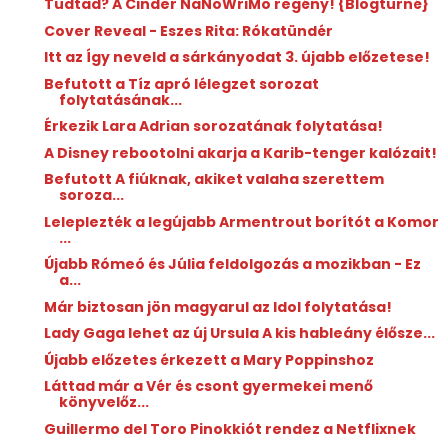
Tudtad? A Cinder NaNoWriMo regény! {Blogturné}
Cover Reveal - Eszes Rita: Rókatündér
Itt az Így neveld a sárkányodat 3. újabb előzetese!
Befutott a Tíz apró lélegzet sorozat
folytatásának...
Érkezik Lara Adrian sorozatának folytatása!
A Disney rebootolni akarja a Karib-tenger kalózait!
Befutott A fiúknak, akiket valaha szerettem
soroza...
Leleplezték a legújabb Armentrout borítót a Komor
...
Újabb Rómeó és Júlia feldolgozás a mozikban - Ez
a...
Már biztosan jön magyarul az Idol folytatása!
Lady Gaga lehet az új Ursula A kis hableány élősze...
Újabb előzetes érkezett a Mary Poppinshoz
Láttad már a Vér és csont gyermekei menő
könyvelőz...
Guillermo del Toro Pinokkiót rendez a Netflixnek