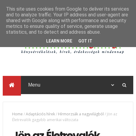
This site uses cookies from Google to deliver its services
and to analyze traffic. Your IP address and user-agent are
shared with Google along with performance and security
metrics to ensure quality of service, generate usage
statistics, and to detect and address abuse.
LEARN MORE
GOT IT
Home
/
Adaptációs hírek
/
Hírmorzsák a nagyvilágból
/
Jön az
Életrevalók gagyibb amerikai változata
Jön az Életrevalók