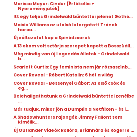
Marissa Meyer: Cinder {Értékelés +
Nyereményjáték}
Itt egy teljes Grindelwald bűntettei jelenet Göthé...
Maisie Williams az utolsó leforgatott Trónok
harca...
Új változatot kap a Spinédzserek
A 13 okom volt sztárja szerepet kapott a Bosszúáll...
Még mindig van új Legendás állatok - Grindelwald
b...
Scarlett Curtis: Egy ​feminista nem jár rózsaszínb...
Cover Reveal - Róbert Katalin: 6 hét a világ
Cover Reveal - Bessenyei Gábor: Az első csók és
eg...
Belehallgathatunk a Grindelwald bűntettei zenéibe
...
Már tudjuk, mikor jön a Dumplin a Netflixen - és i...
A Shadowhunters rajongók Jimmy Fallont sem
kímélik...
Új Outlander videók Rollóra, Briannára és Rogerre ...