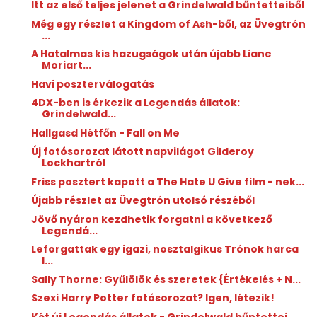
Itt az első teljes jelenet a Grindelwald bűntetteiből
Még egy részlet a Kingdom of Ash-ből, az Üvegtrón
...
A Hatalmas kis hazugságok után újabb Liane
Moriart...
Havi poszterválogatás
4DX-ben is érkezik a Legendás állatok:
Grindelwald...
Hallgasd Hétfőn - Fall on Me
Új fotósorozat látott napvilágot Gilderoy
Lockhartról
Friss posztert kapott a The Hate U Give film - nek...
Újabb részlet az Üvegtrón utolsó részéből
Jövő nyáron kezdhetik forgatni a következő
Legendá...
Leforgattak egy igazi, nosztalgikus Trónok harca
l...
Sally Thorne: Gyűlölök ​és szeretek {Értékelés + N...
Szexi Harry Potter fotósorozat? Igen, létezik!
Két új Legendás állatok - Grindelwald bűntettei