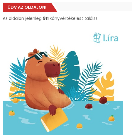
ÜDV AZ OLDALON!
Az oldalon jelenleg
911
könyvértékelést találsz.