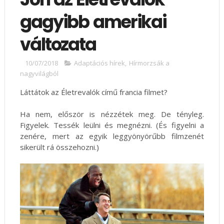
gagyibb amerikai
változata
10/07/2018
Adaptációs hírek
,
Hírmorzsák a
nagyvilágból
Láttátok az Életrevalók című francia filmet?
Ha nem, először is nézzétek meg. De tényleg.
Figyelek. Tessék leülni és megnézni. (És figyelni a
zenére, mert az egyik leggyönyörűbb filmzenét
sikerült rá összehozni.)