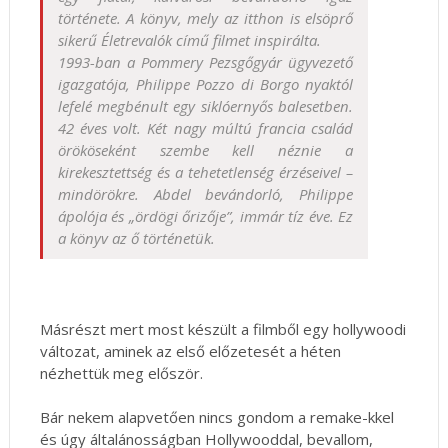
története. A könyv, mely az itthon is elsöprő
sikerű Életrevalók című filmet inspirálta.
1993-ban a Pommery Pezsgőgyár ügyvezető
igazgatója, Philippe Pozzo di Borgo nyaktól
lefelé megbénult egy siklóernyős balesetben.
42 éves volt. Két nagy múltú francia család
örököseként szembe kell néznie a
kirekesztettség és a tehetetlenség érzéseivel –
mindörökre. Abdel bevándorló, Philippe
ápolója és „ördögi őrizője”, immár tíz éve. Ez
a könyv az ő történetük.
Másrészt mert most készült a filmből egy hollywoodi
változat, aminek az első előzetesét a héten
nézhettük meg először.
Bár nekem alapvetően nincs gondom a remake-kkel
és úgy általánosságban Hollywooddal, bevallom,