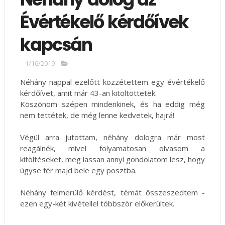
Évértékelő kérdőívek
kapcsán
1/16/2019
Néhány nappal ezelőtt közzétettem egy évértékelő
kérdőívet, amit már 43-an kitöltöttetek.
Köszönöm szépen mindenkinek, és ha eddig még
nem tettétek, de még lenne kedvetek, hajrá!
Végül arra jutottam, néhány dologra már most
reagálnék, mivel folyamatosan olvasom a
kitöltéseket, meg lassan annyi gondolatom lesz, hogy
úgyse fér majd bele egy posztba.
Néhány felmerülő kérdést, témát összeszedtem -
ezen egy-két kivétellel többször előkerültek.