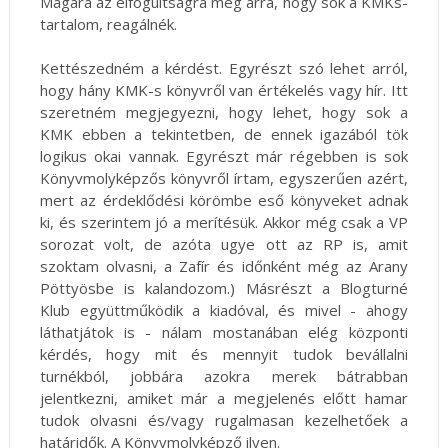
Magára az elfogultságra meg arra, hogy sok a KMKs-
tartalom, reagálnék.
Kettészedném a kérdést. Egyrészt szó lehet arról,
hogy hány KMK-s könyvről van értékelés vagy hír. Itt
szeretném megjegyezni, hogy lehet, hogy sok a
KMK ebben a tekintetben, de ennek igazából tök
logikus okai vannak. Egyrészt már régebben is sok
Könyvmolyképzős könyvről írtam, egyszerűen azért,
mert az érdeklődési körömbe eső könyveket adnak
ki, és szerintem jó a merítésük. Akkor még csak a VP
sorozat volt, de azóta ugye ott az RP is, amit
szoktam olvasni, a Zafír és időnként még az Arany
Pöttyösbe is kalandozom.) Másrészt a Blogturné
Klub együttműködik a kiadóval, és mivel - ahogy
láthatjátok is - nálam mostanában elég központi
kérdés, hogy mit és mennyit tudok bevállalni
turnékból, jobbára azokra merek bátrabban
jelentkezni, amiket már a megjelenés előtt hamar
tudok olvasni és/vagy rugalmasan kezelhetőek a
határidők. A Könyvmolyképző ilyen.