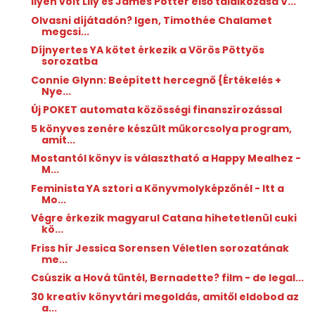
Ilyen volt Lily és James Potter első találkozása V...
Olvasni díjátadón? Igen, Timothée Chalamet
megcsi...
Díjnyertes YA kötet érkezik a Vörös Pöttyös
sorozatba
Connie Glynn: Beépített ​hercegnő {Értékelés +
Nye...
Új POKET automata közösségi finanszírozással
5 könyves zenére készült műkorcsolya program,
amit...
Mostantól könyv is választható a Happy Mealhez -
M...
Feminista YA sztori a Könyvmolyképzőnél - Itt a
Mo...
Végre érkezik magyarul Catana hihetetlenül cuki
kö...
Friss hír Jessica Sorensen Véletlen sorozatának
me...
Csúszik a Hová tűntél, Bernadette? film - de legal...
30 kreatív könyvtári megoldás, amitől eldobod az
a...