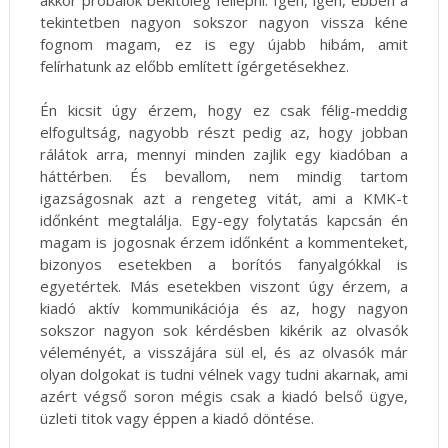
tekintetben nagyon sokszor nagyon vissza kéne
fognom magam, ez is egy újabb hibám, amit
felírhatunk az előbb említett ígérgetésekhez.
Én kicsit úgy érzem, hogy ez csak félig-meddig
elfogultság, nagyobb részt pedig az, hogy jobban
rálátok arra, mennyi minden zajlik egy kiadóban a
háttérben. És bevallom, nem mindig tartom
igazságosnak azt a rengeteg vitát, ami a KMK-t
időnként megtalálja. Egy-egy folytatás kapcsán én
magam is jogosnak érzem időnként a kommenteket,
bizonyos esetekben a borítós fanyalgókkal is
egyetértek. Más esetekben viszont úgy érzem, a
kiadó aktív kommunikációja és az, hogy nagyon
sokszor nagyon sok kérdésben kikérik az olvasók
véleményét, a visszájára sül el, és az olvasók már
olyan dolgokat is tudni vélnek vagy tudni akarnak, ami
azért végső soron mégis csak a kiadó belső ügye,
üzleti titok vagy éppen a kiadó döntése.