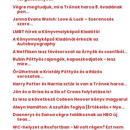
Végre megtudjuk, mi a Trónok harca 8. évadának
pon...
Jenna Evans Welch: Love ​& Luck – Szerencsés
szere...
LMBT hírek a Könyvmolyképző Kiadótól
A Könyvmolyképző Kiadónál érkezik az
Autoboyography
A Netflixen lesz tévésorozat az Árnyék és csontból...
Rubin Pöttyös rajongók, kapaszkodjatok - lesz
mire...
Örülhetnek a Kristály Pöttyös és a Rázós
sorozatok...
Harry Potter és Narnia sztár is van a Trónok harca...
Jön és a Grisa és a Six of Crows folytatása is!
Ez lesz a következő Colleen Hoover könyv magyarul
Alwyn Hamilton: A ​szultán foglya {Értékelés + Nye...
Daenerys és Sansa végre találkoznak az HBO új
teas...
WC-helyzet a Roxfortban - Mi volt régen? Ezt nem