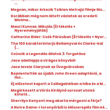
...
Megvan, mikor érkezik Tolkien életrajzi filmje Nic...
Korábban még nem látott vázlatok az eredeti
Micima...
Mauri Kunnas: Mikulás {Értékelés +
Nyereményjáték}
Catherine Rider: Csók ​Párizsban {Értékelés + Nyer...
The 100 karakterinterjú Bellamyval és Clarke-kal
{...
Csúszik a Legendás állatok 3. forgatása
Jace adatlapja a virágos könyvből
Jace levele Clarynek az Üvegvárosban
Bejelentették az újabb John Green adaptáció, a
Hul...
Új előzetest kapott a Csillagainkban a hiba és a M...
Megérkezett a Vörös Királynő sorozat utolsó
köteté...
Sherrilyn Kenyont meg akarta mérgezni a férje?
A Notre Dame-i toronyőrből is élőszereplős film ké...