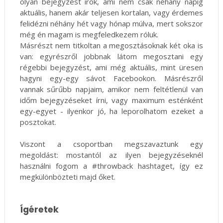
olyan bejegyzést írok, ami nem csak néhány napig
aktuális, hanem akár teljesen kortalan, vagy érdemes
felidézni néhány hét vagy hónap múlva, mert sokszor
még én magam is megfeledkezem róluk.
Másrészt nem titkoltan a megosztásoknak két oka is
van: egyrészről jobbnak látom megosztani egy
régebbi bejegyzést, ami még aktuális, mint üresen
hagyni egy-egy sávot Facebookon. Másrészről
vannak sűrűbb napjaim, amikor nem feltétlenül van
időm bejegyzéseket írni, vagy maximum esténként
egy-egyet - ilyenkor jó, ha leporolhatom ezeket a
posztokat.
Viszont a csoportban megszavaztunk egy
megoldást: mostantól az ilyen bejegyzéseknél
használni fogom a #throwback hashtaget, így ez
megkülönbözteti majd őket.
Ígéretek