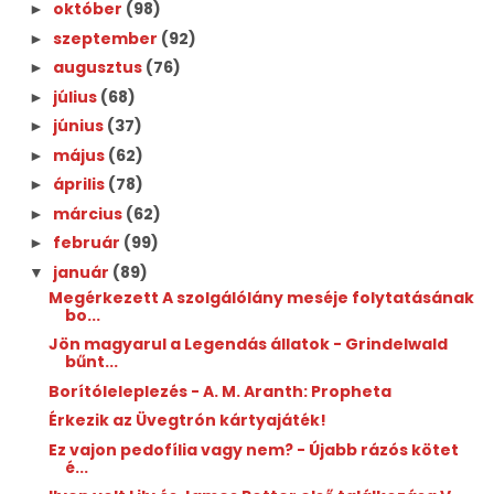
október
(98)
►
szeptember
(92)
►
augusztus
(76)
►
július
(68)
►
június
(37)
►
május
(62)
►
április
(78)
►
március
(62)
►
február
(99)
►
január
(89)
▼
Megérkezett A szolgálólány meséje folytatásának
bo...
Jön magyarul a Legendás állatok - Grindelwald
bűnt...
Borítóleleplezés - A. M. Aranth: Propheta
Érkezik az Üvegtrón kártyajáték!
Ez vajon pedofília vagy nem? - Újabb rázós kötet
é...