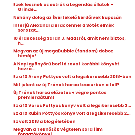
Ezek lesznek az extrák a Legendás állatok -
Grinde...
Néhány dolog az Évértékelő kérdőívek kapcsán
Interjú Alexandra Brackennel a Sötét elmék
sorozat...
10 érdekesség Sarah J. Maasról, amit nem biztos,
h...
Megvan az új megaBubble (fandom) doboz
témája!
A Napi gyönyörű borító rovat korábbi könyvét
hozza...
Ez a 10 Arany Pöttyös volt a legsikeresebb 2018-ban
Mit jelent az új Trónok harca teaserben a toll?
Új Trónok harca előzetes + végre pontos
premierdátum!
Ez a 10 Vörös Pöttyös könyv volt a legsikeresebb 2...
Ez a 10 Rubin Pöttyös könyv volt a legsikeresebb 2...
Ez volt 2018 a blog életében
Megvan a Teknősök végtelen sora film
forgatókönyví...