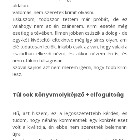
oldalon.
Vallomás: nem szeretek krimit olvasni.
Esküszöm, többször tettem már próbát, de ez
valahogy nem az én zsánerem. Krimi esetén még
esetleg a tévében, filmen jobban csúszik a dolog - de
egy-két kivételtől eltekintve még így sincs olyan, ami
elé tudatosan leülök, inkább csak az van, hogy valaki a
családban elkezdi nézni, és akkor nézem én is, és
nem utálom túlságosan.
Szóval sajnos azt nem merem ígérni, hogy több krimi
lesz.
Túl sok Könyvmolyképző + elfogultság
Hű, azt hiszem, ez a legösszetettebb kérdés, és
tudom, hogy néhány kommentnek egy konkrét eset
volt a kiváltója, én ebbe nem szeretnék belemenni
újra.