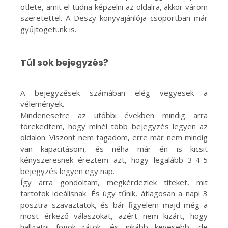
ötlete, amit el tudna képzelni az oldalra, akkor várom
szeretettel. A Deszy könyvajánlója csoportban már
gyűjtögetünk is.
Túl sok bejegyzés?
A bejegyzések számában elég vegyesek a
vélemények.
Mindenesetre az utóbbi években mindig arra
törekedtem, hogy minél több bejegyzés legyen az
oldalon. Viszont nem tagadom, erre már nem mindig
van kapacitásom, és néha már én is kicsit
kényszeresnek éreztem azt, hogy legalább 3-4-5
bejegyzés legyen egy nap.
Így arra gondoltam, megkérdezlek titeket, mit
tartotok ideálisnak. És úgy tűnik, átlagosan a napi 3
posztra szavaztatok, és bár figyelem majd még a
most érkező válaszokat, azért nem kizárt, hogy
hallgatni fogok rátok, és inkább kevesebb, de