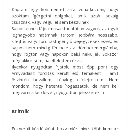
Kaptam egy kommentet arra vonatkozóan, hogy
szoktam ígérgetni dolgokat, amik aztán sokáig
csúsznak, vagy végül el sem készülnek.
Sajnos ennek fájdalmasan tudatában vagyok, az egyik
legnagyobb hibámnak tartom. Jobbára hosszabb,
kifejtős vagy fordítást igénylő bejegyzések ezek, és
sajnos nem mindig fér bele az időmbe/energiámba,
hogy rögtön vagy napokon belül nekiüljek. Sokszor
még akkor sem, ha elfelejtem őket.
Ilyenkor nyugodtan írjatok, most épp pont egy
Árnyvadász fordítás került elő témaként - amit
őszintén bevallom, tényleg elfelejtettem. Nem
mondom, hogy hetente írogassatok, de nem kell
megvárni a kérdőívet, nyugodtan jelezzétek. :)
Krimik
Felmerült kérdésként, hogy miért nincs több krimi az