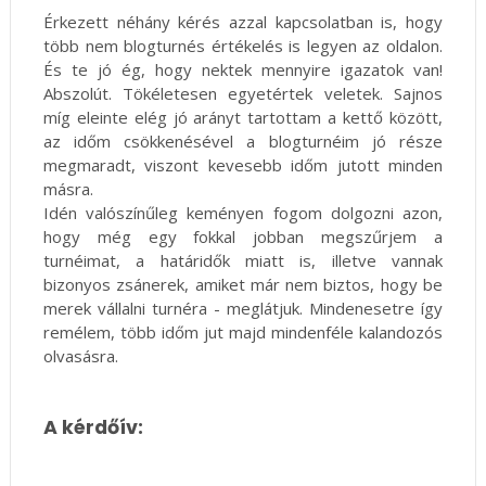
Érkezett néhány kérés azzal kapcsolatban is, hogy
több nem blogturnés értékelés is legyen az oldalon.
És te jó ég, hogy nektek mennyire igazatok van!
Abszolút. Tökéletesen egyetértek veletek. Sajnos
míg eleinte elég jó arányt tartottam a kettő között,
az időm csökkenésével a blogturnéim jó része
megmaradt, viszont kevesebb időm jutott minden
másra.
Idén valószínűleg keményen fogom dolgozni azon,
hogy még egy fokkal jobban megszűrjem a
turnéimat, a határidők miatt is, illetve vannak
bizonyos zsánerek, amiket már nem biztos, hogy be
merek vállalni turnéra - meglátjuk. Mindenesetre így
remélem, több időm jut majd mindenféle kalandozós
olvasásra.
A kérdőív: