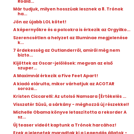
Roald...
Már tudjuk, milyen hosszúak lesznek a 8. Trónok
ha...
Jön az újabb LOL kötet!
A képernyőkre és a polcokra is érkezik az Orgyilko...
Szerencsétlen a helyzet az Illuminae megjelenése
k...
7 érdekesség az Outlanderről, amiről még nem
bizto...
Kijöttek az Oscar-jelölések: megvan az első
szuper...
A Maximnál érkezik a Five Feet Apart!
A kiadó elárulta, mikor várhatjuk az ACOTAR
soroza...
Kristen Ciccarelli: Az ​utolsó Namsara {Értékelés ...
Visszatér Süsü, a sárkány - méghozzá új részekkel!
Michelle Obama könyve letaszította a rekorder A
sz...
Új teaser videót kaptunk a Trónok harcához!
Ezek a jelenetek maradtak ki a Legendás állatok -