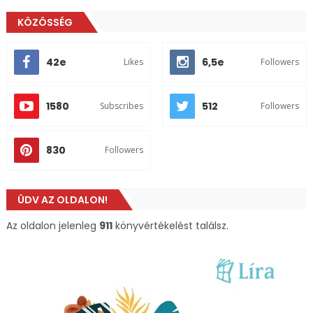
KÖZÖSSÉG
42e
6,5e
Likes
Followers
1580
512
Subscribes
Followers
830
Followers
ÜDV AZ OLDALON!
Az oldalon jelenleg
911
könyvértékelést találsz.