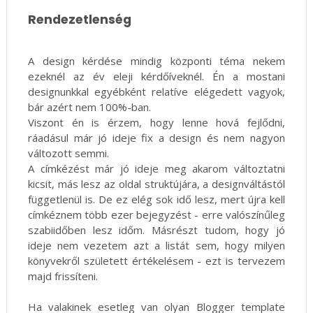
Rendezetlenség
A design kérdése mindig központi téma nekem
ezeknél az év eleji kérdőíveknél. Én a mostani
designunkkal egyébként relatíve elégedett vagyok,
bár azért nem 100%-ban.
Viszont én is érzem, hogy lenne hová fejlődni,
ráadásul már jó ideje fix a design és nem nagyon
változott semmi.
A címkézést már jó ideje meg akarom változtatni
kicsit, más lesz az oldal struktújára, a designváltástól
függetlenül is. De ez elég sok idő lesz, mert újra kell
címkéznem több ezer bejegyzést - erre valószínűleg
szabiidőben lesz időm. Másrészt tudom, hogy jó
ideje nem vezetem azt a listát sem, hogy milyen
könyvekről született értékelésem - ezt is tervezem
majd frissíteni.
Ha valakinek esetleg van olyan Blogger template