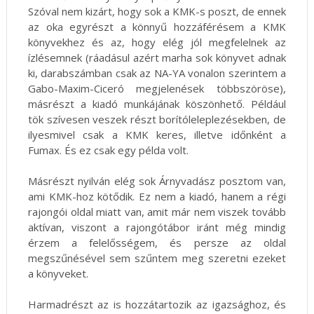
Szóval nem kizárt, hogy sok a KMK-s poszt, de ennek
az oka egyrészt a könnyű hozzáférésem a KMK
könyvekhez és az, hogy elég jól megfelelnek az
ízlésemnek (ráadásul azért marha sok könyvet adnak
ki, darabszámban csak az NA-YA vonalon szerintem a
Gabo-Maxim-Ciceró megjelenések többszöröse),
másrészt a kiadó munkájának köszönhető. Például
tök szívesen veszek részt borítóleleplezésekben, de
ilyesmivel csak a KMK keres, illetve időnként a
Fumax. És ez csak egy példa volt.
Másrészt nyilván elég sok Árnyvadász posztom van,
ami KMK-hoz kötődik. Ez nem a kiadó, hanem a régi
rajongói oldal miatt van, amit már nem viszek tovább
aktívan, viszont a rajongótábor iránt még mindig
érzem a felelősségem, és persze az oldal
megszűnésével sem szűntem meg szeretni ezeket
a könyveket.
Harmadrészt az is hozzátartozik az igazsághoz, és