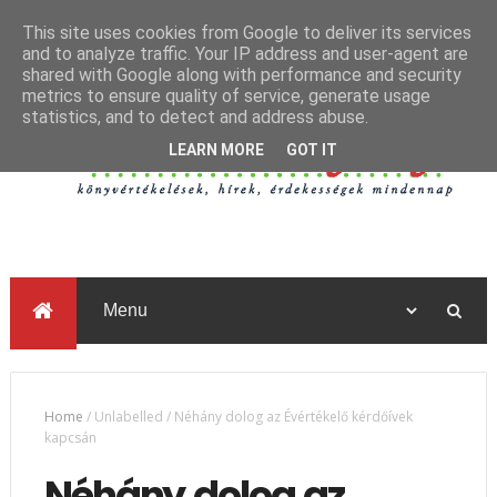
This site uses cookies from Google to deliver its services
and to analyze traffic. Your IP address and user-agent are
shared with Google along with performance and security
metrics to ensure quality of service, generate usage
statistics, and to detect and address abuse.
LEARN MORE
GOT IT
Home
/
Unlabelled
/
Néhány dolog az Évértékelő kérdőívek
kapcsán
Néhány dolog az