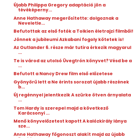
Újabb Philippa Gregory adaptáció jön a
tévéképerny...
Anne Hathaway megerősítette: dolgoznak a
Neveletle...
Befutottak az első fotók a Tolkien életrajzi filmből!
Jönnek a jubileumi Azkabani fogoly kötetek is!
Az Outlander 6. része már tutira érkezik magyarul
...
Te is várod az utolsó Üvegtrón könyvet? Vésd be a
...
Befutott a Nancy Drew film első előzetese
Gyönyörű lett a Ne érints sorozat újabb részének
b...
Új regénnyel jelentkezik A szürke ötven árnyalata
...
Tom Hardy is szerepel majd a következő
Karácsonyi ...
Menő könyvelőzetest kapott A kalózkirály lánya
sze...
Anne Hathaway főgonoszt alakít majd az újabb