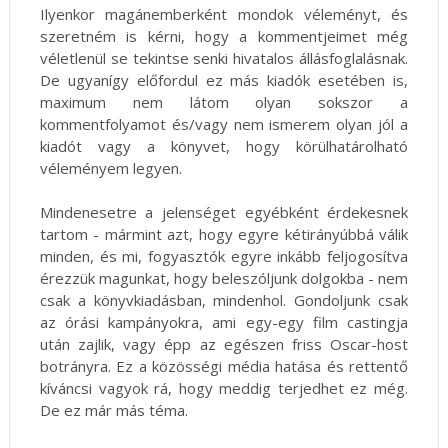
Ilyenkor magánemberként mondok véleményt, és
szeretném is kérni, hogy a kommentjeimet még
véletlenül se tekintse senki hivatalos állásfoglalásnak.
De ugyanígy előfordul ez más kiadók esetében is,
maximum nem látom olyan sokszor a
kommentfolyamot és/vagy nem ismerem olyan jól a
kiadót vagy a könyvet, hogy körülhatárolható
véleményem legyen.
Mindenesetre a jelenséget egyébként érdekesnek
tartom - mármint azt, hogy egyre kétirányúbbá válik
minden, és mi, fogyasztók egyre inkább feljogosítva
érezzük magunkat, hogy beleszóljunk dolgokba - nem
csak a könyvkiadásban, mindenhol. Gondoljunk csak
az órási kampányokra, ami egy-egy film castingja
után zajlik, vagy épp az egészen friss Oscar-host
botrányra. Ez a közösségi média hatása és rettentő
kíváncsi vagyok rá, hogy meddig terjedhet ez még.
De ez már más téma.