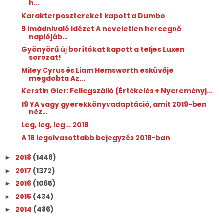
h...
Karakterposztereket kapott a Dumbo
9 imádnivaló idézet A neveletlen hercegnő
naplójáb...
Gyönyörű új borítókat kapott a teljes Luxen
sorozat!
Miley Cyrus és Liam Hemsworth esküvője
megdobta Az...
Kerstin Gier: Fellegszálló {Értékelés + Nyereményj...
19 YA vagy gyerekkönyvadaptáció, amit 2019-ben
néz...
Leg, leg, leg... 2018
A 18 legolvasottabb bejegyzés 2018-ban
2018
(1448)
►
2017
(1372)
►
2016
(1065)
►
2015
(434)
►
2014
(486)
►