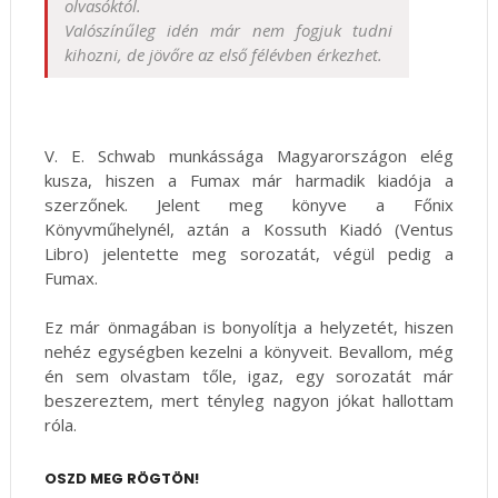
olvasóktól.
Valószínűleg idén már nem fogjuk tudni
kihozni, de jövőre az első félévben érkezhet.
V. E. Schwab munkássága Magyarországon elég
kusza, hiszen a Fumax már harmadik kiadója a
szerzőnek. Jelent meg könyve a Főnix
Könyvműhelynél, aztán a Kossuth Kiadó (Ventus
Libro) jelentette meg sorozatát, végül pedig a
Fumax.
Ez már önmagában is bonyolítja a helyzetét, hiszen
nehéz egységben kezelni a könyveit. Bevallom, még
én sem olvastam tőle, igaz, egy sorozatát már
beszereztem, mert tényleg nagyon jókat hallottam
róla.
OSZD MEG RÖGTÖN!