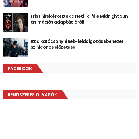
Friss hírek érkeztek a Netflix-féle Midnight Sun
animációs adaptációról!
Itt a Karácsonyi ének-feldolgozás Ebenezer
szinkronos előzetese!
FACEBOOK
RENDSZERES OLVASÓK