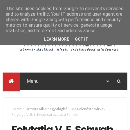
This site uses cookies from Google to deliver its services
and to analyze traffic. Your IP address and user-agent are
shared with Google along with performance and security
metrics to ensure quality of service, generate usage
statistics, and to detect and address abuse.
LEARN MORE
GOT IT
Home
/
Hírmorzsák a nagyvilágból
/
Megjelenésre várva
/
Folytatja V. E. Schwab sorozatát a Fumax
Folytatja V. E. Schwab