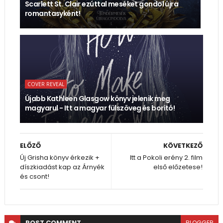
Scarlett St. Clair ezúttal meséket gondol újra
romantasyként!
COVER REVEAL
Újabb Kathleen Glasgow könyv jelenik meg
magyarul - Itt a magyar fülszöveg és borító!
ELŐZŐ
KÖVETKEZŐ
Új Grisha könyv érkezik +
Itt a Pokoli erény 2. film
díszkiadást kap az Árnyék
első előzetese!
és csont!
POST
COMMENT
BLOGGER