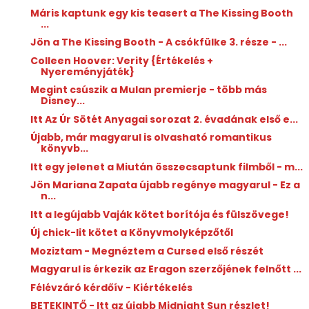
Máris kaptunk egy kis teasert a The Kissing Booth
...
Jön a The Kissing Booth - A csókfülke 3. része - ...
Colleen Hoover: Verity {Értékelés +
Nyereményjáték}
Megint csúszik a Mulan premierje - több más
Disney...
Itt Az Úr Sötét Anyagai sorozat 2. évadának első e...
Újabb, már magyarul is olvasható romantikus
könyvb...
Itt egy jelenet a Miután összecsaptunk filmből - m...
Jön Mariana Zapata újabb regénye magyarul - Ez a
n...
Itt a legújabb Vaják kötet borítója és fülszövege!
Új chick-lit kötet a Könyvmolyképzőtől
Moziztam - Megnéztem a Cursed első részét
Magyarul is érkezik az Eragon szerzőjének felnőtt ...
Félévzáró kérdőív - Kiértékelés
BETEKINTŐ - Itt az újabb Midnight Sun részlet!