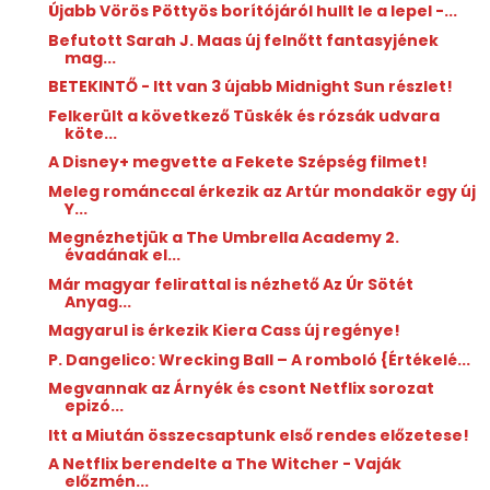
Újabb Vörös Pöttyös borítójáról hullt le a lepel -...
Befutott Sarah J. Maas új felnőtt fantasyjének
mag...
BETEKINTŐ - Itt van 3 újabb Midnight Sun részlet!
Felkerült a következő Tüskék és rózsák udvara
köte...
A Disney+ megvette a Fekete Szépség filmet!
Meleg románccal érkezik az Artúr mondakör egy új
Y...
Megnézhetjük a The Umbrella Academy 2.
évadának el...
Már magyar felirattal is nézhető Az Úr Sötét
Anyag...
Magyarul is érkezik Kiera Cass új regénye!
P. Dangelico: Wrecking ​Ball – A romboló {Értékelé...
Megvannak az Árnyék és csont Netflix sorozat
epizó...
Itt a Miután összecsaptunk első rendes előzetese!
A Netflix berendelte a The Witcher - Vaják
előzmén...