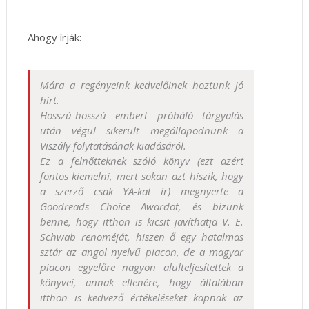
Ahogy írják:
Mára a regényeink kedvelőinek hoztunk jó
hírt.
Hosszú-hosszú embert próbáló tárgyalás
után végül sikerült megállapodnunk a
Viszály folytatásának kiadásáról.
Ez a felnőtteknek szóló könyv (ezt azért
fontos kiemelni, mert sokan azt hiszik, hogy
a szerző csak YA-kat ír) megnyerte a
Goodreads Choice Awardot, és bízunk
benne, hogy itthon is kicsit javíthatja V. E.
Schwab renoméját, hiszen ő egy hatalmas
sztár az angol nyelvű piacon, de a magyar
piacon egyelőre nagyon alulteljesítettek a
könyvei, annak ellenére, hogy általában
itthon is kedvező értékeléseket kapnak az