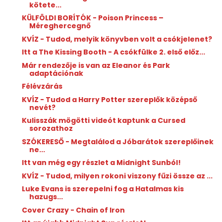
kötete...
KÜLFÖLDI BORÍTÓK - Poison Princess –
Méreghercegnő
KVÍZ - Tudod, melyik könyvben volt a csókjelenet?
Itt a The Kissing Booth - A csókfülke 2. első előz...
Már rendezője is van az Eleanor és Park
adaptációnak
Félévzárás
KVÍZ - Tudod a Harry Potter szereplők középső
nevét?
Kulisszák mögötti videót kaptunk a Cursed
sorozathoz
SZÓKERESŐ - Megtalálod a Jóbarátok szereplőinek
ne...
Itt van még egy részlet a Midnight Sunból!
KVÍZ - Tudod, milyen rokoni viszony fűzi össze az ...
Luke Evans is szerepelni fog a Hatalmas kis
hazugs...
Cover Crazy - Chain of Iron