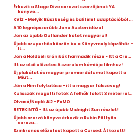
Érkezik a Stage Dive sorozat szerzőjének YA
könyve...
KVÍZ - Melyik Büszkeség és balítélet adaptációból ...
A 10 legnépszerűbb Jane Austen idézet
Jön az újabb Outlander kötet magyarul!
Újabb szuperhős köszön be a Könyvmolyképzőhöz -
It...
Jön a Holdbéli krónikák harmadik része - Itt a Cre...
Itt az első előzetes A szerelem kémiája filmhez!
Új plakátot és magyar premierdátumot kapott a
Miut...
Jön a Him folytatása - itt a magyar fülszöveg!
Kulisszák mögötti fotók A felhők fölött 3 méterrel...
Olvasó/Napló #2 - FoMO
BETEKINTŐ - Itt az újabb Midnight Sun részlet!
Újabb szerző könyve érkezik a Rubin Pöttyös
soroza...
Szinkronos előzetest kapott a Cursed: Átkozott!