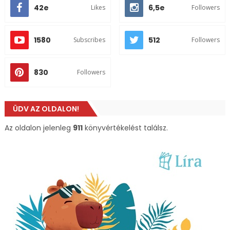
42e
6,5e
Likes
Followers
1580
512
Subscribes
Followers
830
Followers
ÜDV AZ OLDALON!
Az oldalon jelenleg
911
könyvértékelést találsz.