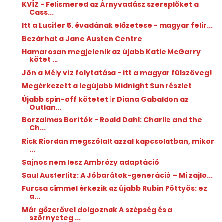
KVÍZ - Felismered az Árnyvadász szereplőket a
Cass...
Itt a Lucifer 5. évadának előzetese - magyar felir...
Bezárhat a Jane Austen Centre
Hamarosan megjelenik az újabb Katie McGarry
kötet ...
Jön a Mély víz folytatása - itt a magyar fülszöveg!
Megérkezett a legújabb Midnight Sun részlet
Újabb spin-off kötetet ír Diana Gabaldon az
Outlan...
Borzalmas Borítók - Roald Dahl: Charlie and the
Ch...
Rick Riordan megszólalt azzal kapcsolatban, mikor
...
Sajnos nem lesz Ambrózy adaptáció
Saul Austerlitz: A ​Jóbarátok-generáció – Mi zajlo...
Furcsa címmel érkezik az újabb Rubin Pöttyös: ez
a...
Már gőzerővel dolgoznak A szépség és a
szörnyeteg ...