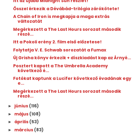
Itt az újabb Midnight Sun részlet!
Ősszel érkezik a Dévábád-trilógia zárókötete!
A Chain of Iron is megkapja a maga extrás
változatát
Megérkezett a The Last Hours sorozat második
részé...
Itt a Pokoli erény 2. film első előzetese!
Folytatja V. E. Schwab sorozatát a Fumax
Új Grisha könyv érkezik + díszkiadást kap az Árnyé...
Posztert kapott a The Umbrella Academy
következő é...
Fotókat kaptunk a Lucifer következő évadának egy
e...
Megérkezett a The Last Hours sorozat második
részé...
június
(116)
►
május
(108)
►
április
(53)
►
március
(83)
►