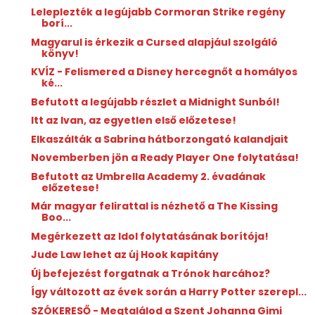
Leleplezték a legújabb Cormoran Strike regény
borí...
Magyarul is érkezik a Cursed alapjául szolgáló
könyv!
KVÍZ - Felismered a Disney hercegnőt a homályos
ké...
Befutott a legújabb részlet a Midnight Sunból!
Itt az Ivan, az egyetlen első előzetese!
Elkaszálták a Sabrina hátborzongató kalandjait
Novemberben jön a Ready Player One folytatása!
Befutott az Umbrella Academy 2. évadának
előzetese!
Már magyar felirattal is nézhető a The Kissing
Boo...
Megérkezett az Idol folytatásának borítója!
Jude Law lehet az új Hook kapitány
Új befejezést forgatnak a Trónok harcához?
Így változott az évek során a Harry Potter szerepl...
SZÓKERESŐ - Megtalálod a Szent Johanna Gimi