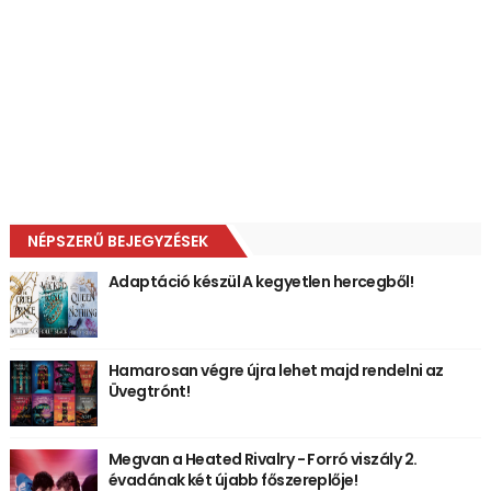
NÉPSZERŰ BEJEGYZÉSEK
Adaptáció készül A kegyetlen hercegből!
Hamarosan végre újra lehet majd rendelni az
Üvegtrónt!
Megvan a Heated Rivalry - Forró viszály 2.
évadának két újabb főszereplője!