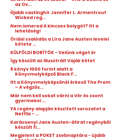
az Ox...
Újabb castinghír Jennifer L. Armentrout
Wicked reg...
Nem ismered A kincses bolygót? Itt a
lehetőség!
Óriási csalódás a Líra Jane Austen levelei
kötete ...
KÜLFÖLDI BORÍTÓK - Velünk véget ér
Így készült az illusztrált Vaják kötet
6 könyv 1000 forint alatt a
Könyvmolyképző Black F...
Itt a Könyvmolyképzőnél érkező The Prom
– A végzős...
Már nem kell sokat várni a Vér és csont
gyermekei ...
YA regény alapján készített sorozatot a
Netflix - ...
Karácsonyi Jane Austen-átirat regényből
készült fi...
Megjelent a POKET zsebnaptára - újabb