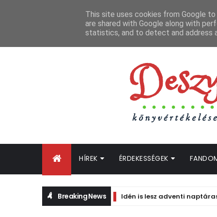
FŐOLDAL
GYIK
BLOGTURNÉ KLUB
OLDALTÉRKÉP
K
This site uses cookies from Google to d
are shared with Google along with perf
statistics, and to detect and address 
HÍREK
ÉRDEKESSÉGEK
FANDO
Breaking News
Idén is lesz adventi naptáras könyv!
HÍRMORZSÁK A NAGYVILÁGBÓL