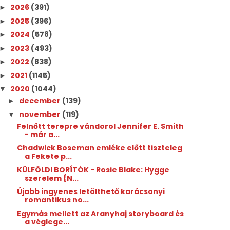
2026
(391)
►
2025
(396)
►
2024
(578)
►
2023
(493)
►
2022
(838)
►
2021
(1145)
►
2020
(1044)
▼
december
(139)
►
november
(119)
▼
Felnőtt terepre vándorol Jennifer E. Smith
- már a...
Chadwick Boseman emléke előtt tiszteleg
a Fekete p...
KÜLFÖLDI BORÍTÓK - Rosie Blake: Hygge ​
szerelem {N...
Újabb ingyenes letölthető karácsonyi
romantikus no...
Egymás mellett az Aranyhaj storyboard és
a véglege...