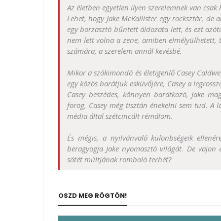
Az életben egyetlen ilyen szerelemnek van csak 
Lehet, hogy Jake McKallister egy rocksztár, de 
egy borzasztó bűntett áldozata lett, és ezt azó
nem lett volna a zene, amiben elmélyülhetett, ta
számára, a szerelem annál kevésbé.
Mikor a szókimondó és életigenlő Casey Caldwell
egy közös barátjuk esküvőjére, Casey a legross
Casey beszédes, könnyen barátkozó, Jake magá
forog, Casey még tisztán énekelni sem tud. A 
média által szétcincált rémálom.
És mégis, a nyilvánvaló különbségeik ellenér
beragyogja Jake nyomasztó világát. De vajon e
sötét múltjának romboló terhét?
OSZD MEG RÖGTÖN!