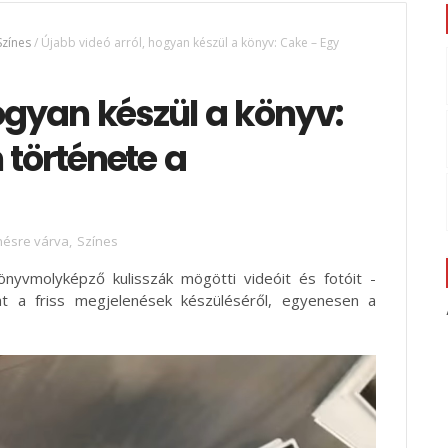
Színes
/
Újabb videó arról, hogyan készül a könyv: Cake – Egy
ogyan készül a könyv:
 története a
nésre várva
,
Színes
vmolyképző kulisszák mögötti videóit és fotóit -
t a friss megjelenések készüléséről, egyenesen a