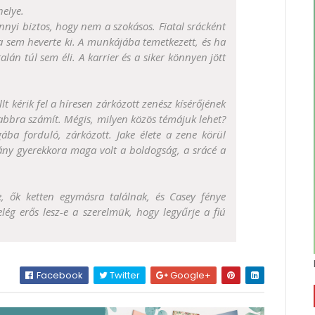
helye.
annyi biztos, hogy nem a szokásos. Fiatal srácként
ta sem heverte ki. A munkájába temetkezett, és ha
lán túl sem éli. A karrier és a siker könnyen jött
t kérik fel a híresen zárkózott zenész kísérőjének
zabbra számít. Mégis, milyen közös témájuk lehet?
ba forduló, zárkózott. Jake élete a zene körül
lány gyerekkora maga volt a boldogság, a srácé a
e, ők ketten egymásra találnak, és Casey fénye
lég erős lesz-e a szerelmük, hogy legyűrje a fiú
Facebook
Twitter
Google+