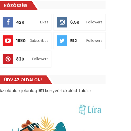
KÖZÖSSÉG
42e
6,5e
Likes
Followers
1580
512
Subscribes
Followers
830
Followers
ÜDV AZ OLDALON!
Az oldalon jelenleg
911
könyvértékelést találsz.