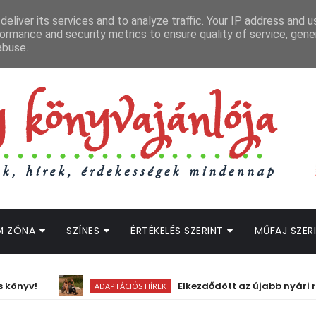
APCSOLAT
LOPOTT SZAVAK KÖNYVES PODCAST
HOGWARTS LEGACY STRE
eliver its services and to analyze traffic. Your IP address and 
ormance and security metrics to ensure quality of service, gen
abuse.
M ZÓNA
SZÍNES
ÉRTÉKELÉS SZERINT
MŰFAJ SZER
Elkezdődött az újabb nyári romant
ADAPTÁCIÓS HÍREK