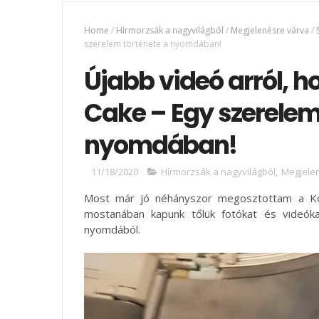
Home
/
Hírmorzsák a nagyvilágból
/
Megjelenésre várva
/
szerelem története a nyomdában!
Újabb videó arról, h
Cake – Egy szerelem
nyomdában!
11/18/2020
Hírmorzsák a nagyvilágból
,
Megjele
Most már jó néhányszor megosztottam a Köny
mostanában kapunk tőlük fotókat és videóka
nyomdából.