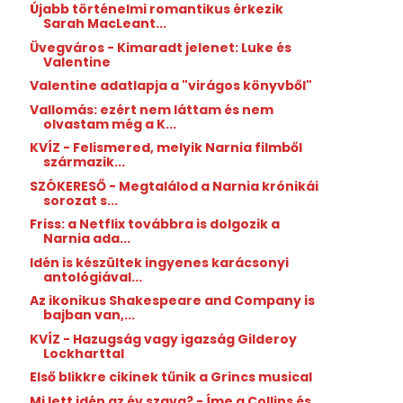
Újabb történelmi romantikus érkezik
Sarah MacLeant...
Üvegváros - Kimaradt jelenet: Luke és
Valentine
Valentine adatlapja a "virágos könyvből"
Vallomás: ezért nem láttam és nem
olvastam még a K...
KVÍZ - Felismered, melyik Narnia filmből
származik...
SZÓKERESŐ - Megtalálod a Narnia krónikái
sorozat s...
Friss: a Netflix továbbra is dolgozik a
Narnia ada...
Idén is készültek ingyenes karácsonyi
antológiával...
Az ikonikus Shakespeare and Company is
bajban van,...
KVÍZ - Hazugság vagy igazság Gilderoy
Lockharttal
Első blikkre cikinek tűnik a Grincs musical
Mi lett idén az év szava? - Íme a Collins és