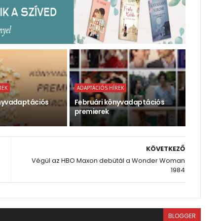
REK
ADAPTÁCIÓS HÍREK
nyvadaptációs
Februári könyvadaptációs
premierek
KÖVETKEZŐ
Végül az HBO Maxon debütál a Wonder Woman
1984
BLOGGER