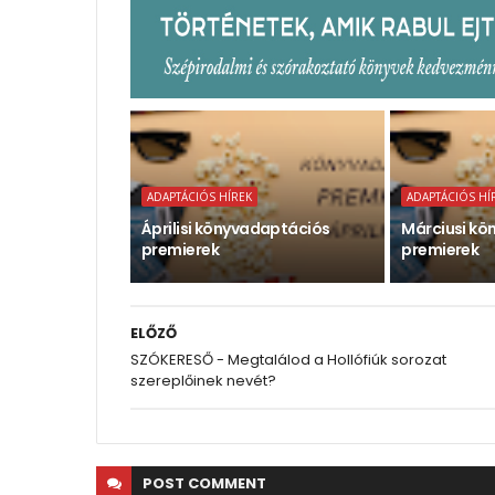
ADAPTÁCIÓS HÍREK
ADAPTÁCIÓS HÍ
Áprilisi könyvadaptációs
Márciusi kö
premierek
premierek
ELŐZŐ
SZÓKERESŐ - Megtalálod a Hollófiúk sorozat
szereplőinek nevét?
POST
COMMENT