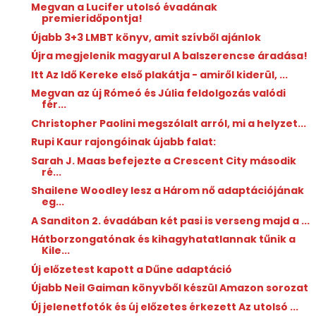
Megvan a Lucifer utolsó évadának
premieridőpontja!
Újabb 3+3 LMBT könyv, amit szívből ajánlok
Újra megjelenik magyarul A balszerencse áradása!
Itt Az Idő Kereke első plakátja - amiről kiderül, ...
Megvan az új Rómeó és Júlia feldolgozás valódi
fér...
Christopher Paolini megszólalt arról, mi a helyzet...
Rupi Kaur rajongóinak újabb falat:
Sarah J. Maas befejezte a Crescent City második
ré...
Shailene Woodley lesz a Három nő adaptációjának
eg...
A Sanditon 2. évadában két pasi is verseng majd a ...
Hátborzongatónak és kihagyhatatlannak tűnik a
Kile...
Új előzetest kapott a Dűne adaptáció
Újabb Neil Gaiman könyvből készül Amazon sorozat
Új jelenetfotók és új előzetes érkezett Az utolsó ...