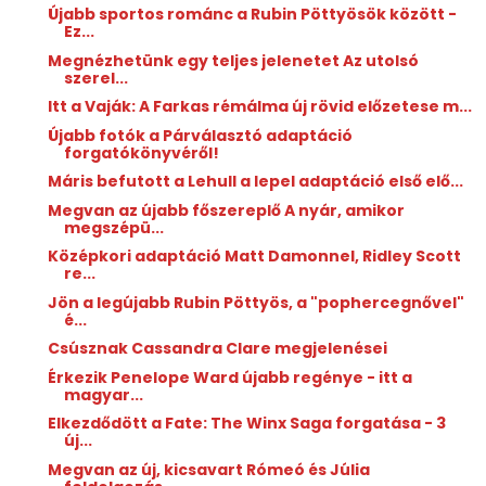
Újabb sportos románc a Rubin Pöttyösök között -
Ez...
Megnézhetünk egy teljes jelenetet Az utolsó
szerel...
Itt a Vaják: A Farkas rémálma új rövid előzetese m...
Újabb fotók a Párválasztó adaptáció
forgatókönyvéről!
Máris befutott a Lehull a lepel adaptáció első elő...
Megvan az újabb főszereplő A nyár, amikor
megszépü...
Középkori adaptáció Matt Damonnel, Ridley Scott
re...
Jön a legújabb Rubin Pöttyös, a "pophercegnővel"
é...
Csúsznak Cassandra Clare megjelenései
Érkezik Penelope Ward újabb regénye - itt a
magyar...
Elkezdődött a Fate: The Winx Saga forgatása - 3
új...
Megvan az új, kicsavart Rómeó és Júlia