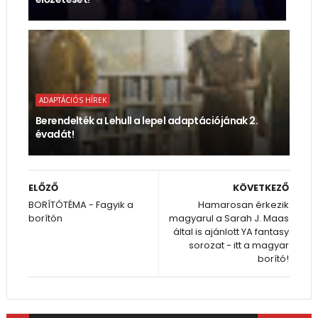
ADAPTÁCIÓS HÍREK
Berendelték a Lehull a lepel adaptációjának 2.
évadát!
ELŐZŐ
KÖVETKEZŐ
BORÍTÓTÉMA - Fagyik a
Hamarosan érkezik
borítón
magyarul a Sarah J. Maas
által is ajánlott YA fantasy
sorozat - itt a magyar
borító!