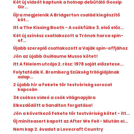
Két új videót kaptunk a holnap debütáló Gossip
Gir...
Újra megjelenik A Bridgerton család kiegészítő
köt...
Itt a The Kissing Booth - A csókfülke 3. első előz...
Két új színész csatlakozott a Trónok harca spin-
of...
Újabb szereplő csatlakozott a Vaják spin-offjához
Jön az újabb Guillaume Musso kötet!
Itt A félelem utcája 2. rész: 1978 saját előzetese...
Folytatódik K. Bromberg Szükség trilógiájának
adap...
2 újabb hír a Fekete tőr testvériség sorozat
kapcsán
34 csókos videó a csók világnapjára
Elkezdődött a Sanditon forgatása!
Jön a következő Fekete tőr testvériség kötet - itt...
Új miniteasert kapott az After We Fell - Miután el...
Nem kap 2. évadot a Lovecraft Country