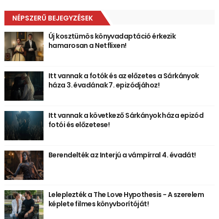
NÉPSZERŰ BEJEGYZÉSEK
Új kosztümös könyvadaptáció érkezik
hamarosan a Netflixen!
Itt vannak a fotók és az előzetes a Sárkányok
háza 3. évadának 7. epizódjához!
Itt vannak a következő Sárkányok háza epizód
fotói és előzetese!
Berendelték az Interjú a vámpírral 4. évadát!
Leleplezték a The Love Hypothesis - A szerelem
képlete filmes könyvborítóját!