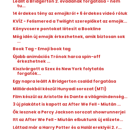
Leállt a Bridgerton 2. évadának forgatása - nem
tu...
14 érdekes tény az emojikról + 6 érdekes videó róluk
KVÍZ - Felismered a Twilight szereplőket az emojik...
Könyvcsere pontokat létesít a Bookline
Még idén új emojik érkezhetnek, amik biztosan sok
...
Book Tag - Emoji book tag
Újabb animációs Trónok harca spin-off
érkezhetnek ...
Kiszivárgott a Szex és New York folytatás
forgatók...
Egy napra leállt A Bridgerton család forgatása
Milliárdokból készül Hunyadi sorozat (MTI)
Film készül az Aristotle és Dante a világmindenség...
3 új plakátot is kapott az After We Fell - Miután ...
Ők lesznek a Percy Jackson sorozat showrunnerjei
Itt az After We Fell - Miután elbuktunk új előzete...
Láttad már a Harry Potter és a Halál ereklyéi 2. r...