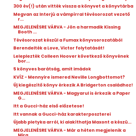
300 év(!) után vitték vissza a könyvet a könyvtárba
Megvan az Interjú a vámpírral tévésorozat vezető
r...
MEGJELENÉSRE VÁRVA - Jön a harmadik Kissing
Booth ...
Tévésorozat készül a Fumax könyvsorozatából
Berendelték a Love, Victor folytatását!
Leleplezték Colleen Hoover következő könyvének
bor...
5 könyves barátság, amit imádok
KVÍZ - Mennyire ismered Neville Longbottomot?
Új kiegészítő könyv érkezik A Bridgerton családhoz!
MEGJELENÉSRE VÁRVA - Magyarul is érkezik a Paper
G...
Itt a Gucci-ház első előzetese!
Itt vannak a Gucci-ház karakterposzterei
Újabb pletyka arról, ki alakíthatja Maxont a készü...
MEGJELENÉSRE VÁRVA - Már a héten megjelenik a
Mira...