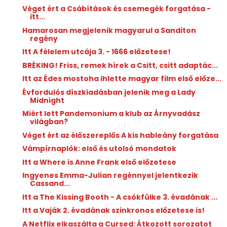
Véget ért a Csábítások és csemegék forgatása -
itt...
Hamarosan megjelenik magyarul a Sanditon
regény
Itt A félelem utcája 3. - 1666 előzetese!
BRÉKING! Friss, remek hírek a Csitt, csitt adaptác...
Itt az Édes mostoha ihlette magyar film első előze...
Évfordulós díszkiadásban jelenik meg a Lady
Midnight
Miért lett Pandemonium a klub az Árnyvadász
világban?
Véget ért az élőszereplős A kis hableány forgatása
Vámpírnaplók: első és utolsó mondatok
Itt a Where is Anne Frank első előzetese
Ingyenes Emma-Julian regénnyel jelentkezik
Cassand...
Itt a The Kissing Booth - A csókfülke 3. évadának ...
Itt a Vaják 2. évadának szinkronos előzetese is!
A Netflix elkaszálta a Cursed: Átkozott sorozatot