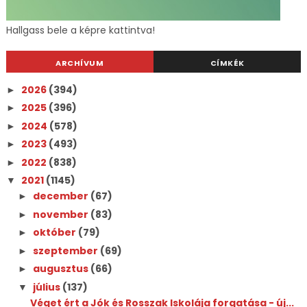
Hallgass bele a képre kattintva!
ARCHÍVUM
CÍMKÉK
2026
(394)
►
2025
(396)
►
2024
(578)
►
2023
(493)
►
2022
(838)
►
2021
(1145)
▼
december
(67)
►
november
(83)
►
október
(79)
►
szeptember
(69)
►
augusztus
(66)
►
július
(137)
▼
Véget ért a Jók és Rosszak Iskolája forgatása - új...