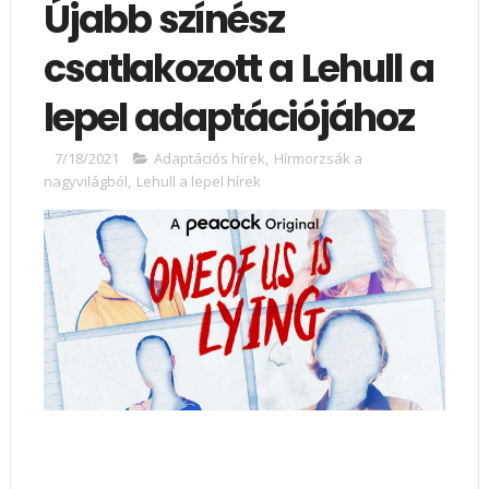
Újabb színész
csatlakozott a Lehull a
lepel adaptációjához
7/18/2021
Adaptációs hírek
,
Hírmorzsák a
nagyvilágból
,
Lehull a lepel hírek