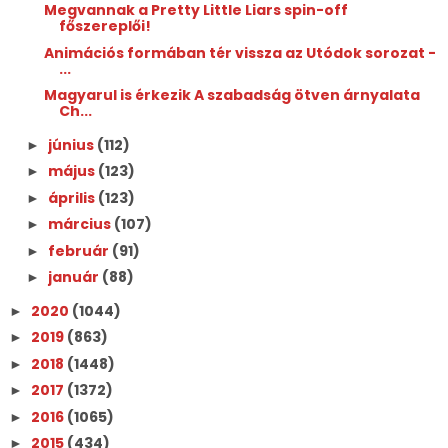
Megvannak a Pretty Little Liars spin-off
főszereplői!
Animációs formában tér vissza az Utódok sorozat -
...
Magyarul is érkezik A szabadság ötven árnyalata
Ch...
június
(112)
►
május
(123)
►
április
(123)
►
március
(107)
►
február
(91)
►
január
(88)
►
2020
(1044)
►
2019
(863)
►
2018
(1448)
►
2017
(1372)
►
2016
(1065)
►
2015
(434)
►