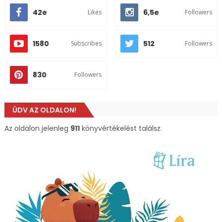
42e
6,5e
Likes
Followers
1580
512
Subscribes
Followers
830
Followers
ÜDV AZ OLDALON!
Az oldalon jelenleg
911
könyvértékelést találsz.