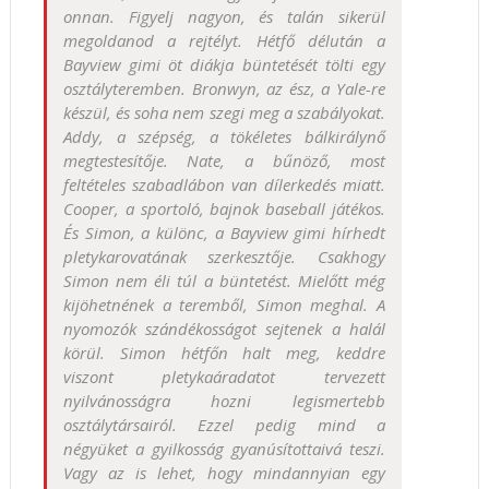
onnan. Figyelj nagyon, és talán sikerül
megoldanod a rejtélyt. Hétfő délután a
Bayview gimi öt diákja büntetését tölti egy
osztályteremben. Bronwyn, az ész, a Yale-re
készül, és soha nem szegi meg a szabályokat.
Addy, a szépség, a tökéletes bálkirálynő
megtestesítője. Nate, a bűnöző, most
feltételes szabadlábon van dílerkedés miatt.
Cooper, a sportoló, bajnok baseball játékos.
És Simon, a különc, a Bayview gimi hírhedt
pletykarovatának szerkesztője. Csakhogy
Simon nem éli túl a büntetést. Mielőtt még
kijöhetnének a teremből, Simon meghal. A
nyomozók szándékosságot sejtenek a halál
körül. Simon hétfőn halt meg, keddre
viszont pletykaáradatot tervezett
nyilvánosságra hozni legismertebb
osztálytársairól. Ezzel pedig mind a
négyüket a gyilkosság gyanúsítottaivá teszi.
Vagy az is lehet, hogy mindannyian egy