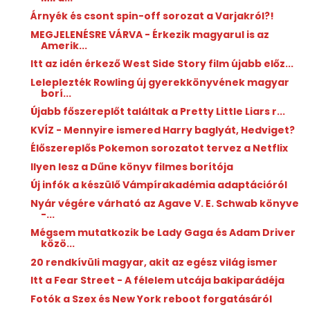
Árnyék és csont spin-off sorozat a Varjakról?!
MEGJELENÉSRE VÁRVA - Érkezik magyarul is az
Amerik...
Itt az idén érkező West Side Story film újabb előz...
Leleplezték Rowling új gyerekkönyvének magyar
borí...
Újabb főszereplőt találtak a Pretty Little Liars r...
KVÍZ - Mennyire ismered Harry baglyát, Hedviget?
Élőszereplős Pokemon sorozatot tervez a Netflix
Ilyen lesz a Dűne könyv filmes borítója
Új infók a készülő Vámpírakadémia adaptációról
Nyár végére várható az Agave V. E. Schwab könyve
-...
Mégsem mutatkozik be Lady Gaga és Adam Driver
közö...
20 rendkívüli magyar, akit az egész világ ismer
Itt a Fear Street - A félelem utcája bakiparádéja
Fotók a Szex és New York reboot forgatásáról