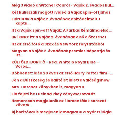
Még 3 videó a Witcher Conról - Vaják 2. évados kul...
Két kulisszák mögötti videó a Vaják spin-offjához
Elárulták a Vaják 2. évadának epizódcímeit +
kaptu...
Itt a Vaják spin-off Vaják: A Farkas Rémálma első ...
BRÉKING: itt a Vaják 2. évadának első előzetese!
Itt az első fotó a Szex és New York folytatásból
Megvan a Vaják 2. évadának premieridőpontja és
itt...
KÜLFÖLDI BORÍTÓ - Red, White & Royal Blue –
Vörös,...
Döbbenet: idén 20 éves az első Harry Potter film -...
Jön a Büszkeség és balítélet ihlette valóságshow
Mrs. ​Fletcher könyvben is, magyarul
Fia fejezi be Lucinda Riley könyvsorozatát
Hamarosan megjelenik az Elementálok sorozat
követk...
Új borítóval is megjelenik magyarul a Nyár trilógia