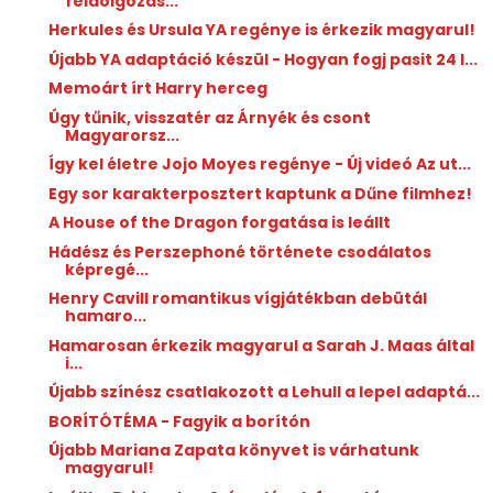
feldolgozás...
Herkules és Ursula YA regénye is érkezik magyarul!
Újabb YA adaptáció készül - Hogyan fogj pasit 24 l...
Memoárt írt Harry herceg
Úgy tűnik, visszatér az Árnyék és csont
Magyarorsz...
Így kel életre Jojo Moyes regénye - Új videó Az ut...
Egy sor karakterposztert kaptunk a Dűne filmhez!
A House of the Dragon forgatása is leállt
Hádész és Perszephoné története csodálatos
képregé...
Henry Cavill romantikus vígjátékban debütál
hamaro...
Hamarosan érkezik magyarul a Sarah J. Maas által
i...
Újabb színész csatlakozott a Lehull a lepel adaptá...
BORÍTÓTÉMA - Fagyik a borítón
Újabb Mariana Zapata könyvet is várhatunk
magyarul!