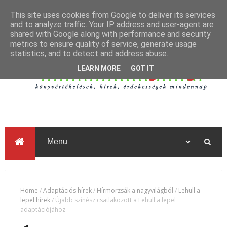
This site uses cookies from Google to deliver its services
and to analyze traffic. Your IP address and user-agent are
shared with Google along with performance and security
metrics to ensure quality of service, generate usage
statistics, and to detect and address abuse.
LEARN MORE
GOT IT
Home
/
Adaptációs hírek
/
Hírmorzsák a nagyvilágból
/
Lehull a
lepel hírek
/
Újabb színész csatlakozott a Lehull a lepel
adaptációjához