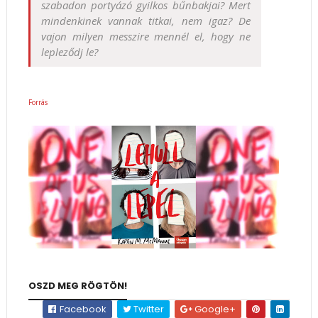
szabadon portyázó gyilkos bűnbakjai? Mert
mindenkinek vannak titkai, nem igaz? De
vajon milyen messzire mennél el, hogy ne
lepleződj le?
Forrás
OSZD MEG RÖGTÖN!
Facebook
Twitter
Google+