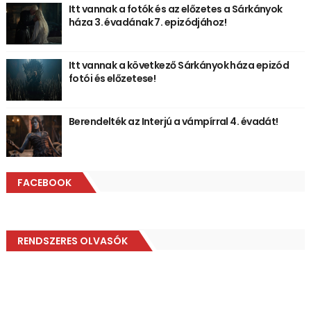
Itt vannak a fotók és az előzetes a Sárkányok
háza 3. évadának 7. epizódjához!
Itt vannak a következő Sárkányok háza epizód
fotói és előzetese!
Berendelték az Interjú a vámpírral 4. évadát!
FACEBOOK
RENDSZERES OLVASÓK