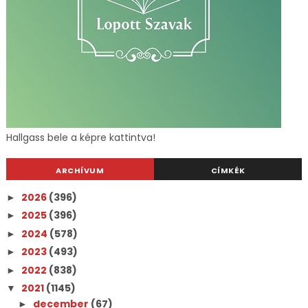
Hallgass bele a képre kattintva!
ARCHÍVUM
CÍMKÉK
2026
(396)
►
2025
(396)
►
2024
(578)
►
2023
(493)
►
2022
(838)
►
2021
(1145)
▼
december
(67)
►