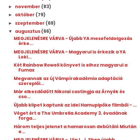
november
(83)
►
október
(79)
►
szeptember
(69)
►
augusztus
(66)
▼
MEGJELENÉSRE VÁRVA - Újabb YA mesefeldolgozás
érke...
MEGJELENÉSRE VÁRVA - Magyarul is érkezik a YA
Loki...
Két Rainbow Rowell könyvet is elhoz magyarul a
Fumax
Megvannak az új Vámpírakadémia adaptáció
szereplői...
Már elkezdődött Nikolai castingja az Árnyék és
cso...
Újabb klipet kaptunk az idei Hamupipőke filmből - ...
Véget ért a The Umbrella Academy 3. évadának
forga...
Három teljes jelenet a hamarosan debütáló Miután
e...
MEGJELENÉSRE VÁRVA - Jön L. J. Shen újabb