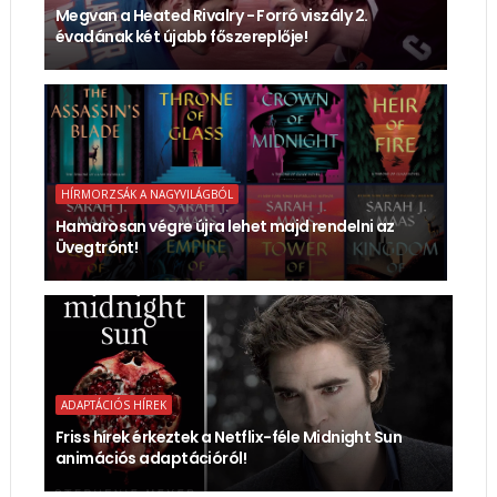
Megvan a Heated Rivalry - Forró viszály 2.
évadának két újabb főszereplője!
HÍRMORZSÁK A NAGYVILÁGBÓL
Hamarosan végre újra lehet majd rendelni az
Üvegtrónt!
ADAPTÁCIÓS HÍREK
Friss hírek érkeztek a Netflix-féle Midnight Sun
animációs adaptációról!