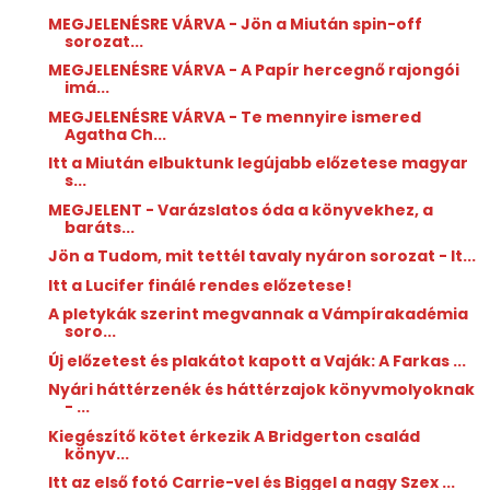
MEGJELENÉSRE VÁRVA - Jön a Miután spin-off
sorozat...
MEGJELENÉSRE VÁRVA - A Papír hercegnő rajongói
imá...
MEGJELENÉSRE VÁRVA - Te mennyire ismered
Agatha Ch...
Itt a Miután elbuktunk legújabb előzetese magyar
s...
MEGJELENT - Varázslatos óda a könyvekhez, a
baráts...
Jön a Tudom, mit tettél tavaly nyáron sorozat - It...
Itt a Lucifer finálé rendes előzetese!
A pletykák szerint megvannak a Vámpírakadémia
soro...
Új előzetest és plakátot kapott a Vaják: A Farkas ...
Nyári háttérzenék és háttérzajok könyvmolyoknak
- ...
Kiegészítő kötet érkezik A Bridgerton család
könyv...
Itt az első fotó Carrie-vel és Biggel a nagy Szex ...