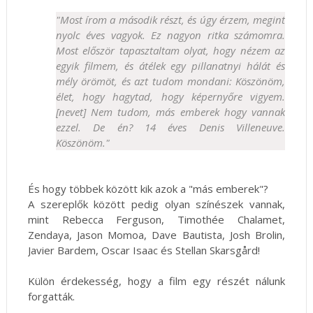
"Most írom a második részt, és úgy érzem, megint
nyolc éves vagyok. Ez nagyon ritka számomra.
Most először tapasztaltam olyat, hogy nézem az
egyik filmem, és átélek egy pillanatnyi hálát és
mély örömöt, és azt tudom mondani: Köszönöm,
élet, hogy hagytad, hogy képernyőre vigyem.
[nevet] Nem tudom, más emberek hogy vannak
ezzel. De én? 14 éves Denis Villeneuve.
Köszönöm."
És hogy többek között kik azok a "más emberek"?
A szereplők között pedig olyan színészek vannak,
mint Rebecca Ferguson, Timothée Chalamet,
Zendaya, Jason Momoa, Dave Bautista, Josh Brolin,
Javier Bardem, Oscar Isaac és Stellan Skarsgård!
Külön érdekesség, hogy a film egy részét nálunk
forgatták.