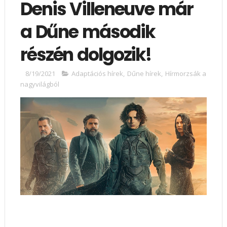
Denis Villeneuve már
a Dűne második
részén dolgozik!
8/19/2021
Adaptációs hírek
,
Dűne hírek
,
Hírmorzsák a
nagyvilágból