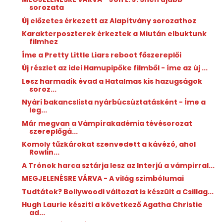
sorozata
Új előzetes érkezett az Alapítvány sorozathoz
Karakterposzterek érkeztek a Miután elbuktunk
filmhez
Íme a Pretty Little Liars reboot főszereplői
Új részlet az idei Hamupipőke filmből - íme az új ...
Lesz harmadik évad a Hatalmas kis hazugságok
soroz...
Nyári bakancslista nyárbúcsúztatásként - Íme a
leg...
Már megvan a Vámpírakadémia tévésorozat
szereplőgá...
Komoly tűzkárokat szenvedett a kávézó, ahol
Rowlin...
A Trónok harca sztárja lesz az Interjú a vámpírral...
MEGJELENÉSRE VÁRVA - A világ szimbólumai
Tudtátok? Bollywoodi változat is készült a Csillag...
Hugh Laurie készíti a következő Agatha Christie
ad...