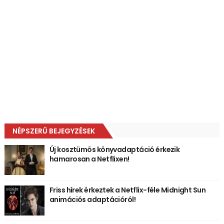
NÉPSZERŰ BEJEGYZÉSEK
Új kosztümös könyvadaptáció érkezik
hamarosan a Netflixen!
Friss hírek érkeztek a Netflix-féle Midnight Sun
animációs adaptációról!