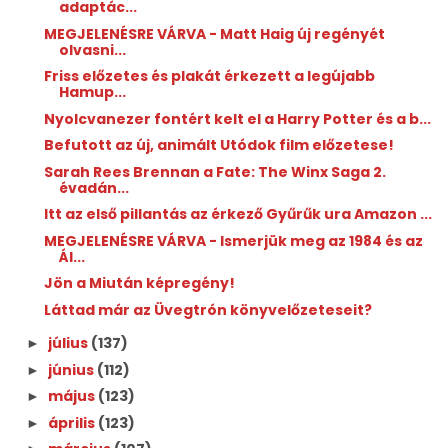
adaptác...
MEGJELENÉSRE VÁRVA - Matt Haig új regényét
olvasni...
Friss előzetes és plakát érkezett a legújabb
Hamup...
Nyolcvanezer fontért kelt el a Harry Potter és a b...
Befutott az új, animált Utódok film előzetese!
Sarah Rees Brennan a Fate: The Winx Saga 2.
évadán...
Itt az első pillantás az érkező Gyűrűk ura Amazon ...
MEGJELENÉSRE VÁRVA - Ismerjük meg az 1984 és az
Ál...
Jön a Miután képregény!
Láttad már az Üvegtrón könyvelőzeteseit?
július
(137)
►
június
(112)
►
május
(123)
►
április
(123)
►