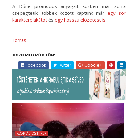
A Dűne promóciós anyagait közben már sorra
csepegtetik: többek között kaptunk már
egy sor
karakterplakátot
és
egy hosszú előzetest is
.
Forrás
OSZD MEG RÖGTÖN!
Facebook
Twitter
Google+
ADAPTÁCIÓS HÍREK