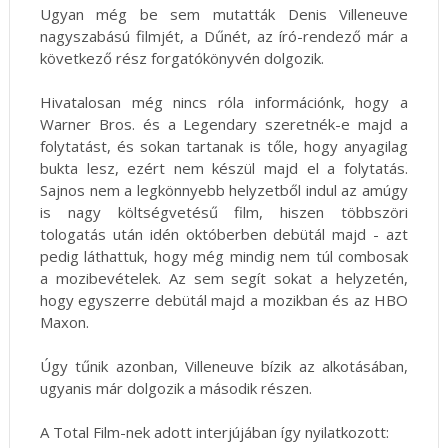
Ugyan még be sem mutatták Denis Villeneuve
nagyszabású filmjét, a Dűnét, az író-rendező már a
következő rész forgatókönyvén dolgozik.
Hivatalosan még nincs róla információnk, hogy a
Warner Bros. és a Legendary szeretnék-e majd a
folytatást, és sokan tartanak is tőle, hogy anyagilag
bukta lesz, ezért nem készül majd el a folytatás.
Sajnos nem a legkönnyebb helyzetből indul az amúgy
is nagy költségvetésű film, hiszen többszöri
tologatás után idén októberben debütál majd - azt
pedig láthattuk, hogy még mindig nem túl combosak
a mozibevételek. Az sem segít sokat a helyzetén,
hogy egyszerre debütál majd a mozikban és az HBO
Maxon.
Úgy tűnik azonban, Villeneuve bízik az alkotásában,
ugyanis már dolgozik a második részen.
A Total Film-nek adott interjújában így nyilatkozott: