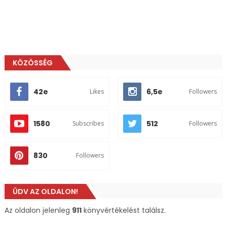
KÖZÖSSÉG
42e
6,5e
Likes
Followers
1580
512
Subscribes
Followers
830
Followers
ÜDV AZ OLDALON!
Az oldalon jelenleg
911
könyvértékelést találsz.