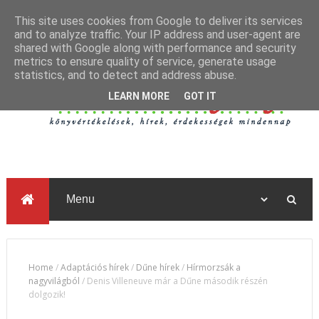
This site uses cookies from Google to deliver its services
and to analyze traffic. Your IP address and user-agent are
shared with Google along with performance and security
metrics to ensure quality of service, generate usage
statistics, and to detect and address abuse.
LEARN MORE
GOT IT
Home
/
Adaptációs hírek
/
Dűne hírek
/
Hírmorzsák a
nagyvilágból
/
Denis Villeneuve már a Dűne második részén
dolgozik!