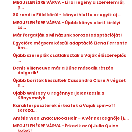
MEGJELENÉSRE VÁRVA - Lírai regény a szerelemről,
p...
80 randi a Föld körül - könyv ihlette az egyik új ...
MEGJELENÉSRE VÁRVA - Újabb könyv a brit királyi
cs...
Már forgatják a Mi házunk sorozatadaptációját!
Egyelőre mégsem készül adaptáció Elena Ferrante
Am...
Újabb szereplők csatlakoztak a Vaják élőszereplős
...
Denis Villeneuve már a Dűne második részén
dolgozik!
Újabb borítók készültek Cassandra Clare A végzet
e...
Újabb Whitney G regénnyel jelentkezik a
Könyvmolyk...
Karakterposzterek érkeztek a Vaják spin-off
soroza...
Amélie Wen Zhao: Blood ​Heir – A vér hercegnője {É...
MEGJELENÉSRE VÁRVA - Érkezik az új Julia Quinn
kötet!