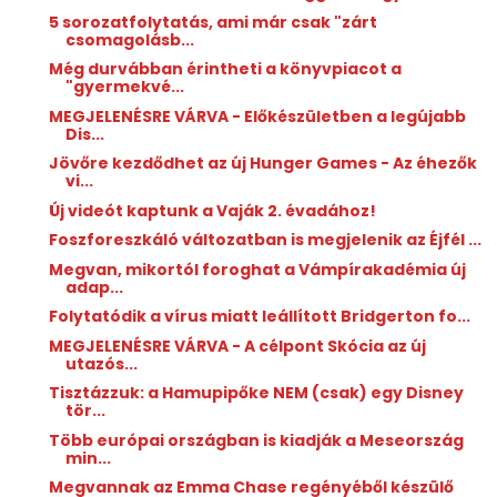
5 sorozatfolytatás, ami már csak "zárt
csomagolásb...
Még durvábban érintheti a könyvpiacot a
"gyermekvé...
MEGJELENÉSRE VÁRVA - Előkészületben a legújabb
Dis...
Jövőre kezdődhet az új Hunger Games - Az éhezők
vi...
Új videót kaptunk a Vaják 2. évadához!
Foszforeszkáló változatban is megjelenik az Éjfél ...
Megvan, mikortól foroghat a Vámpírakadémia új
adap...
Folytatódik a vírus miatt leállított Bridgerton fo...
MEGJELENÉSRE VÁRVA - A célpont Skócia az új
utazós...
Tisztázzuk: a Hamupipőke NEM (csak) egy Disney
tör...
Több európai országban is kiadják a Meseország
min...
Megvannak az Emma Chase regényéből készülő