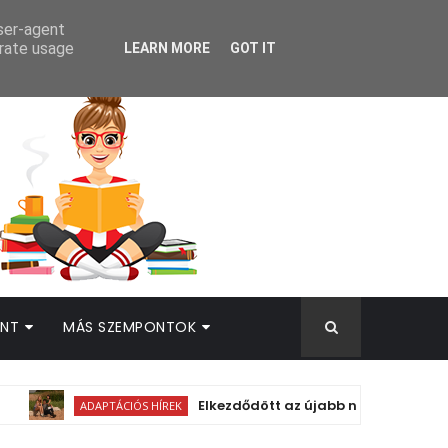
AMEK
user-agent
erate usage
LEARN MORE
GOT IT
INT
MÁS SZEMPONTOK
Elkezdődött az újabb nyári romantikus adapt
ADAPTÁCIÓS HÍREK