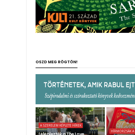
OSZD MEG RÖGTÖN!
A SZERELEM KÉPLETE HÍREK
HÍRMORZSÁK A
Leleplezték a The Love