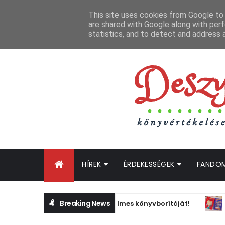
FŐOLDAL
GYIK
BLOGTURNÉ KLUB
OLDALTÉRKÉP
K
This site uses cookies from Google to d
are shared with Google along with perf
statistics, and to detect and address 
HÍREK
ÉRDEKESSÉGEK
FANDO
Breaking News
s - A szerelem képlete filmes könyvborítóját!
HÍRMORZSÁ