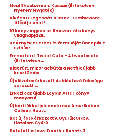
Neal Shusterman: Kaszás {Értékelés +
Nyereményjáték}
Kivágott Legendás állatok: Dumbledore
titkai jelenet?
10 könyv ingyen az Amazontól a könyv
világnapja al...
Az Árnyék és csont évfordulóját ünneplik a
színész...
Emma Lord: Tweet ​Cute – A tweetcsata
{Értékelés +...
Kiderült, mikor debütál a Netflix újabb
kosztümös ...
Új előzetes érkezett Az időutazó felesége
sorozath...
Érkezik az újabb Leylah Attar könyv
magyarul
Új borítókkal jelennek meg Amerikában
Colleen Hoov...
Két új fotó érkezett A Gyűrűk Ura: A
Hatalom Gyűrű...
Befutott a Love, Death + Robots 3.