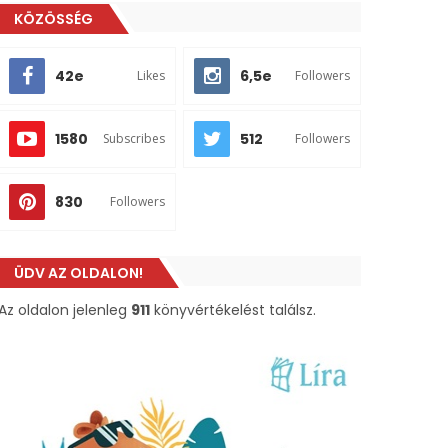
KÖZÖSSÉG
42e
6,5e
Likes
Followers
1580
512
Subscribes
Followers
830
Followers
ÜDV AZ OLDALON!
Az oldalon jelenleg
911
könyvértékelést találsz.