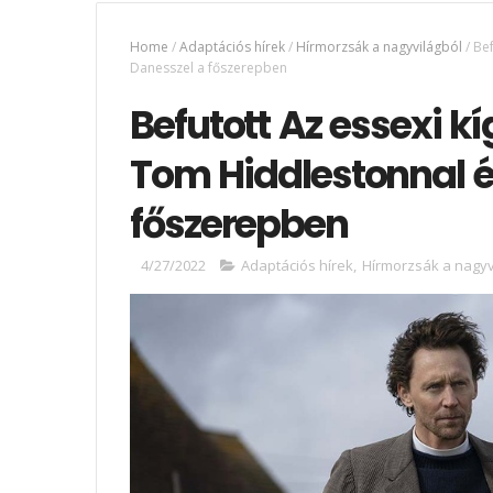
Home
/
Adaptációs hírek
/
Hírmorzsák a nagyvilágból
/
Bef
Danesszel a főszerepben
Befutott Az essexi kí
Tom Hiddlestonnal é
főszerepben
4/27/2022
Adaptációs hírek
,
Hírmorzsák a nagyv