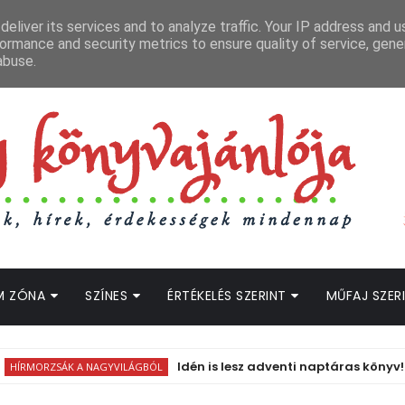
APCSOLAT
LOPOTT SZAVAK KÖNYVES PODCAST
HOGWARTS LEGACY STRE
eliver its services and to analyze traffic. Your IP address and 
ormance and security metrics to ensure quality of service, gen
abuse.
M ZÓNA
SZÍNES
ÉRTÉKELÉS SZERINT
MŰFAJ SZER
Idén is lesz adventi naptáras könyv!
K A NAGYVILÁGBÓL