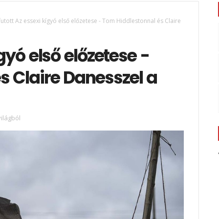
utott Az essexi kígyó első előzetese - Tom Hiddlestonnal és Claire
gyó első előzetese -
s Claire Danesszel a
ilágból