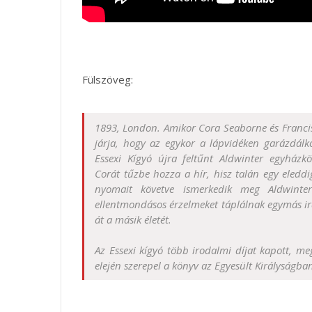
Fülszöveg:
1893, London. Amikor Cora Seaborne és Francis
járja, hogy az egykor a lápvidéken garázdálk
Essexi Kígyó újra feltűnt Aldwinter egyházkö
Corát tűzbe hozza a hír, hisz talán egy eleddi
nyomait követve ismerkedik meg Aldwinter
ellentmondásos érzelmeket táplálnak egymás ir
át a másik életét.
Az Essexi kígyó több irodalmi díjat kapott, me
elején szerepel a könyv az Egyesült Királyságba