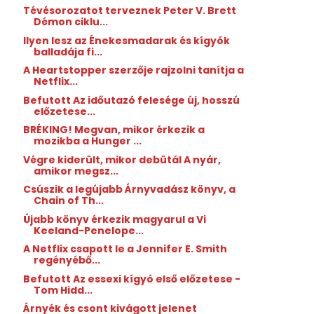
Tévésorozatot terveznek Peter V. Brett
Démon ciklu...
Ilyen lesz az Énekesmadarak és kígyók
balladája fi...
A Heartstopper szerzője rajzolni tanítja a
Netflix...
Befutott Az időutazó felesége új, hosszú
előzetese...
BRÉKING! Megvan, mikor érkezik a
mozikba a Hunger ...
Végre kiderült, mikor debütál A nyár,
amikor megsz...
Csúszik a legújabb Árnyvadász könyv, a
Chain of Th...
Újabb könyv érkezik magyarul a Vi
Keeland-Penelope...
A Netflix csapott le a Jennifer E. Smith
regényébő...
Befutott Az essexi kígyó első előzetese -
Tom Hidd...
Árnyék és csont kivágott jelenet