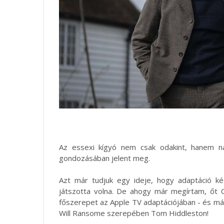
Az essexi kígyó nem csak odakint, hanem ná
gondozásában jelent meg.
Azt már tudjuk egy ideje, hogy adaptáció ké
játszotta volna. De ahogy már megírtam, őt Cl
főszerepet az Apple TV adaptációjában - és m
Will Ransome szerepében Tom Hiddleston!