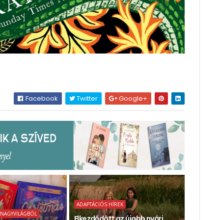
Facebook
Twitter
Google+
ADAPTÁCIÓS HÍREK
 NAGYVILÁGBÓL
Elkezdődött az újabb nyári