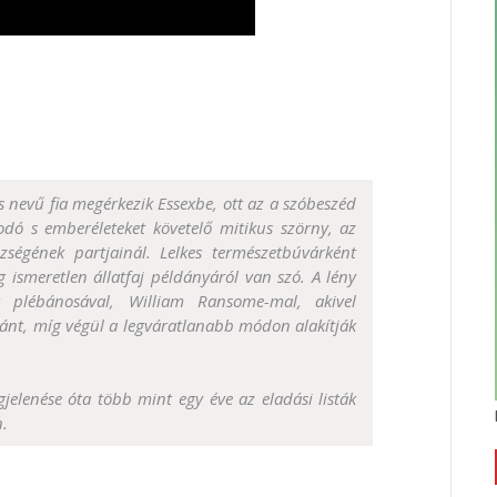
 nevű fia megérkezik Essexbe, ott az a szóbeszéd
odó s emberéleteket követelő mitikus szörny, az
zségének partjainál. Lelkes természetbúvárként
g ismeretlen állatfaj példányáról van szó. A lény
 plébánosával, William Ransome-mal, akivel
ánt, míg végül a legváratlanabb módon alakítják
gjelenése óta több mint egy éve az eladási listák
n.