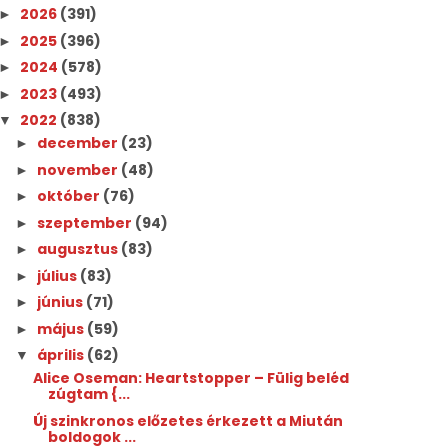
2026
(391)
►
2025
(396)
►
2024
(578)
►
2023
(493)
►
2022
(838)
▼
december
(23)
►
november
(48)
►
október
(76)
►
szeptember
(94)
►
augusztus
(83)
►
július
(83)
►
június
(71)
►
május
(59)
►
április
(62)
▼
Alice Oseman: Heartstopper ​– Fülig beléd
zúgtam {...
Új szinkronos előzetes érkezett a Miután
boldogok ...