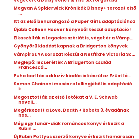
Megvan A Spiderwick Krónikák Disney+ sorozat első
...
Itt az első beharangozó a Paper Girls adaptációhoz
Újabb Colleen Hoover könyvből készül adaptáció!
Elkaszálták a Legacies szériát is, véget ér a Vámp...
Gyönyörű kiadást kapnak a Bridgerton könyvek
Vámpíros YA sorozat készül a Netflixre Victoria Sc...
Meglepő: lecserélték A Bridgerton család
Francescá...
Puha borítós exkluzív kiadás is készül az Ezüst lá...
Soman Chainani mesés retellingjéből is adaptáció
k...
Megosztották az első fotókat a V. E. Schwab
novell...
Megérkezett a Love, Death + Robots 3. évadának
hos...
Még egy tanár-diák románcos könyv érkezik a
Rubin ...
Új Rubin Pöttyös szerző könyve érkezik hamarosan