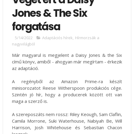
Jones & The Six
forgatása
5/14/2022
Adaptációs hírek
,
Hírmorzsák a
nagyvilágból
Már magyarul is megjelent a Daisy Jones & the Six
című könyv, amiből - ahogyan már megírtam - érkezik
az adaptáció.
A regényből az Amazon Prime-ra készít
minisorozatot Reese Witherspoon produkciós cége.
Szintén jó hír, hogy a producerek között ott van
maga a szerző is.
A szereposzáts nem rossz: Riley Keough, Sam Claflin,
Camila Morrone, Suki Waterhouse, Nabiyah Be, Will
Harrison, Josh Whitehouse és Sebastian Chacon