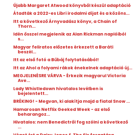
Újabb Margaret Atwood könyvből készül adaptáció
Átadták a 2022-es Libri irodalmi díjat és a közöns...
Itt a következő Árnyvadász könyv, a Chain of
Thorn...
Idén ősszel megjelenik az Alan Rickman naplóiból
s...
Magyar feliratos előzetes érkezett a Baráti
beszél...
Itt az első fotó a Bűbáj folytatásából!
Itt az Ahol a folyami rákok énekelnek adaptáció új...
MEGJELENÉSRE VÁRVA - Érkezik magyarul Victoria
Ave...
Lady Whistledown hivatalos levélben is
bejelentett...
BRÉKING! - Megvan, ki alakítja majd a fiatal Snow ...
Hamarosan Netflix Geeked Week - az első
beharangoz...
Hivatalos: nem Benedictről fog szólni a következő
...
Véget ért a Daisy Jones & The Six forgatása