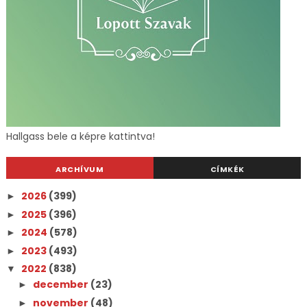
Hallgass bele a képre kattintva!
ARCHÍVUM
CÍMKÉK
2026
(399)
►
2025
(396)
►
2024
(578)
►
2023
(493)
►
2022
(838)
▼
december
(23)
►
november
(48)
►