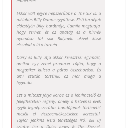
embereket.
Ekkor vált egyre népszerűbbé a The Six is, a
mélabús Billy Dunne együttese. Első turnéjuk
előestéjén Billy barátnője, Camila megtudja,
hogy terhes, és az apaság és a hírnév
nyomása túl sok Billynek, akivel kissé
elszalad a ló a turnén.
Daisy és Billy útja akkor keresztezi egymást,
amikor egy zenei producer rájön, hogy a
megasiker kulcsa a páros összehozása. És
ami ezután történik, az már maga a
legenda.
Ezt a mítoszt járja körbe ez a lebilincselő és
felejthetetlen regény, amely a hetvenes évek
egyik legnépszerűbb bandájának történetét
meséli el visszaemlékezéseken keresztül.
Taylor Jenkins Reid tehetséges író, aki új
szintre lép a Daisy Jones & The Sixszel,