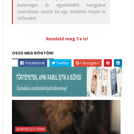
különleges és egyedülálló hangjával
zseniálisan mutat be egy kivételes helyet és
időszakot.
Rendeld meg Te is!
OSZD MEG RÖGTÖN!
Facebook
Twitter
Google+
ADAPTÁCIÓS HÍREK