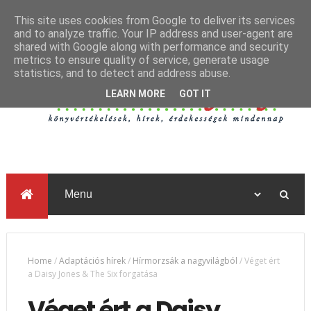
This site uses cookies from Google to deliver its services
and to analyze traffic. Your IP address and user-agent are
shared with Google along with performance and security
metrics to ensure quality of service, generate usage
statistics, and to detect and address abuse.
LEARN MORE
GOT IT
Home
/
Adaptációs hírek
/
Hírmorzsák a nagyvilágból
/
Véget ért
a Daisy Jones & The Six forgatása
Véget ért a Daisy