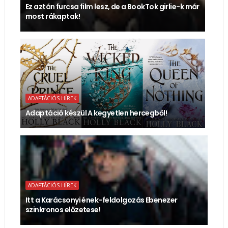
Ez aztán furcsa film lesz, de a BookTok girlie-k már
most rákaptak!
ADAPTÁCIÓS HÍREK
Adaptáció készül A kegyetlen hercegből!
ADAPTÁCIÓS HÍREK
Itt a Karácsonyi ének-feldolgozás Ebenezer
szinkronos előzetese!