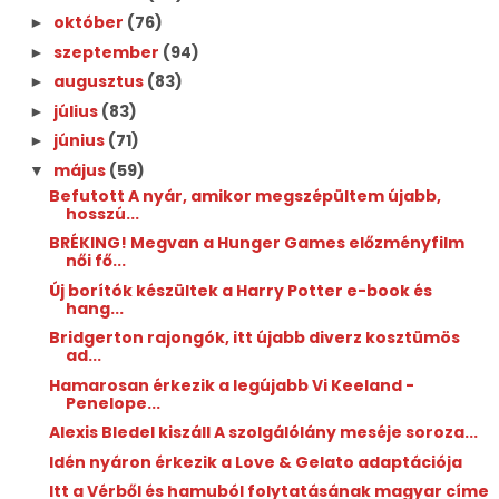
október
(76)
►
szeptember
(94)
►
augusztus
(83)
►
július
(83)
►
június
(71)
►
május
(59)
▼
Befutott A nyár, amikor megszépültem újabb,
hosszú...
BRÉKING! Megvan a Hunger Games előzményfilm
női fő...
Új borítók készültek a Harry Potter e-book és
hang...
Bridgerton rajongók, itt újabb diverz kosztümös
ad...
Hamarosan érkezik a legújabb Vi Keeland -
Penelope...
Alexis Bledel kiszáll A szolgálólány meséje soroza...
Idén nyáron érkezik a Love & Gelato adaptációja
Itt a Vérből és hamuból folytatásának magyar címe