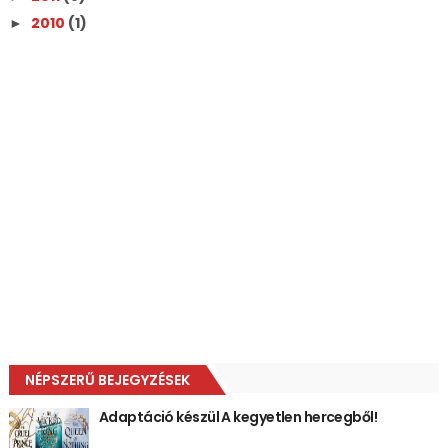
2010
(1)
►
NÉPSZERŰ BEJEGYZÉSEK
Adaptáció készül A kegyetlen hercegből!