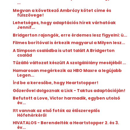
...
Megvan a következő Ambrózy kötet címe és
fülszövege!
Lehetséges, hogy adaptációs hírek várhatóak
Jennif...
Bridgerton rajongók, erre érdemes lesz figyelni: ú...
Filmes borítóval is érkezik magyarul a Milyen lesz...
A Simpson családba is utat talált A Bridgerton
család
Tűzálló változat készült A szolgálólány meséjéből ...
Hamarosan megérkezik az HBO Maxre a legújabb
Legen...
Írd be a keresőbe, hogy Heartstopper!
Gőzerővel dolgoznak a Lick - Taktus adaptációján!
Befutott a Love, Victor harmadik, egyben utolsó
év...
Itt vannak az első fotók az élőszereplős
Hófehérkéről
HIVATALOS - Berendelték a Heartstopper 2. és 3.
év...