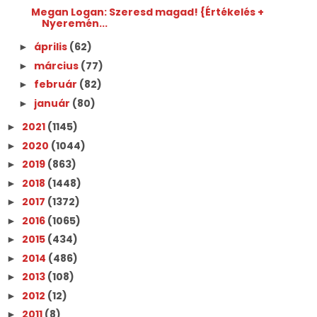
Megan Logan: Szeresd ​magad! {Értékelés +
Nyeremén...
április
(62)
►
március
(77)
►
február
(82)
►
január
(80)
►
2021
(1145)
►
2020
(1044)
►
2019
(863)
►
2018
(1448)
►
2017
(1372)
►
2016
(1065)
►
2015
(434)
►
2014
(486)
►
2013
(108)
►
2012
(12)
►
2011
(8)
►