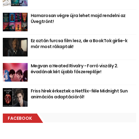
Hamarosan végre újra lehet majd rendelni az
Üvegtrónt!
Ez aztán furcsa film lesz, de a BookTok girlie-k
már most rákaptak!
Megvan a Heated Rivalry - Forró viszály 2.
évadának két újabb főszereplője!
Friss hírek érkeztek a Netflix-féle Midnight Sun
animációs adaptációról!
FACEBOOK