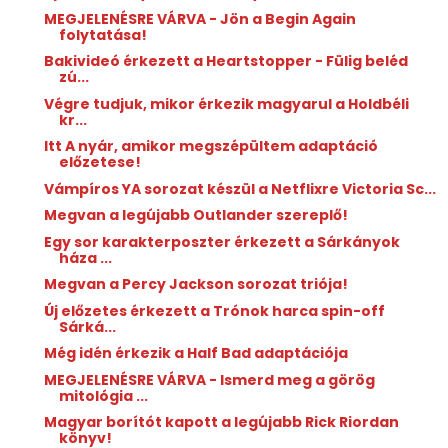
MEGJELENÉSRE VÁRVA - Jön a Begin Again
folytatása!
Bakivideó érkezett a Heartstopper - Fülig beléd
zú...
Végre tudjuk, mikor érkezik magyarul a Holdbéli
kr...
Itt A nyár, amikor megszépültem adaptáció
előzetese!
Vámpíros YA sorozat készül a Netflixre Victoria Sc...
Megvan a legújabb Outlander szereplő!
Egy sor karakterposzter érkezett a Sárkányok
háza ...
Megvan a Percy Jackson sorozat triója!
Új előzetes érkezett a Trónok harca spin-off
Sárká...
Még idén érkezik a Half Bad adaptációja
MEGJELENÉSRE VÁRVA - Ismerd meg a görög
mitológia ...
Magyar borítót kapott a legújabb Rick Riordan
könyv!