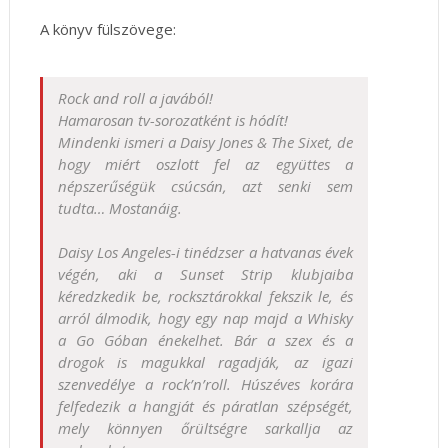
A könyv fülszövege:
Rock and roll a javából!
Hamarosan tv-sorozatként is hódít!
Mindenki ismeri a Daisy Jones & The Sixet, de
hogy miért oszlott fel az együttes a
népszerűségük csúcsán, azt senki sem
tudta… Mostanáig.
Daisy Los Angeles-i tinédzser a hatvanas évek
végén, aki a Sunset Strip klubjaiba
kéredzkedik be, rocksztárokkal fekszik le, és
arról álmodik, hogy egy nap majd a Whisky
a Go Góban énekelhet. Bár a szex és a
drogok is magukkal ragadják, az igazi
szenvedélye a rock’n’roll. Húszéves korára
felfedezik a hangját és páratlan szépségét,
mely könnyen őrültségre sarkallja az