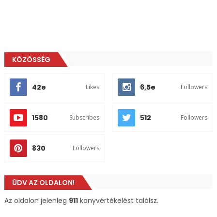
KÖZÖSSÉG
42e
6,5e
Likes
Followers
1580
512
Subscribes
Followers
830
Followers
ÜDV AZ OLDALON!
Az oldalon jelenleg
911
könyvértékelést találsz.