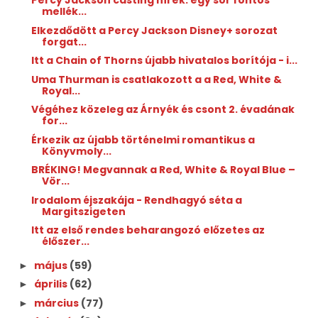
Percy Jackson casting hírek: egy sor fontos
mellék...
Elkezdődött a Percy Jackson Disney+ sorozat
forgat...
Itt a Chain of Thorns újabb hivatalos borítója - i...
Uma Thurman is csatlakozott a a Red, White &
Royal...
Végéhez közeleg az Árnyék és csont 2. évadának
for...
Érkezik az újabb történelmi romantikus a
Könyvmoly...
BRÉKING! Megvannak a Red, White & Royal Blue –
Vör...
Irodalom éjszakája - Rendhagyó séta a
Margitszigeten
Itt az első rendes beharangozó előzetes az
élőszer...
május
(59)
►
április
(62)
►
március
(77)
►