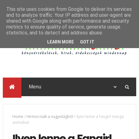
This site uses cookies from Google to deliver its services
and to analyze traffic. Your IP address and user-agent are
shared with Google along with performance and security
metrics to ensure quality of service, generate usage
statistics, and to detect and address abuse.
LEARN MORE
GOT IT
Home
/
Hírmorzsák a nagyvilágból
/
Ilyen lenne a Fangirl manga
animálva!
Ilyen lenne a Fangirl