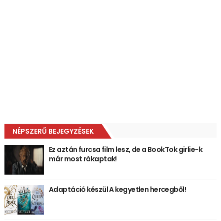
NÉPSZERŰ BEJEGYZÉSEK
Ez aztán furcsa film lesz, de a BookTok girlie-k
már most rákaptak!
Adaptáció készül A kegyetlen hercegből!