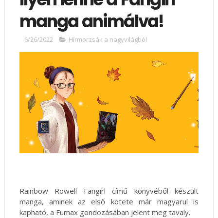
manga animálva!
6/26/2022
Hírmorzsák a nagyvilágból
Rainbow Rowell Fangirl című könyvéből készült
manga, aminek az első kötete már magyarul is
kapható, a Fumax gondozásában jelent meg tavaly.