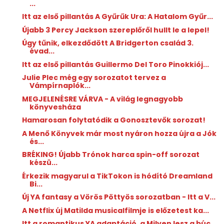
...
Itt az első pillantás A Gyűrűk Ura: A Hatalom Gyűr...
Újabb 3 Percy Jackson szereplőről hullt le a lepel!
Úgy tűnik, elkezdődött A Bridgerton család 3.
évad...
Itt az első pillantás Guillermo Del Toro Pinokkiój...
Julie Plec még egy sorozatot tervez a
Vámpírnaplók...
MEGJELENÉSRE VÁRVA - A világ legnagyobb
könyvesháza
Hamarosan folytatódik a Gonosztevők sorozat!
A Menő Könyvek már most nyáron hozza újra a Jók
és...
BRÉKING! Újabb Trónok harca spin-off sorozat
készü...
Érkezik magyarul a TikTokon is hódító Dreamland
Bi...
Új YA fantasy a Vörös Pöttyös sorozatban - Itt a V...
A Netflix új Matilda musicalfilmje is előzetest ka...
Itt a romantikus YA adaptáció, a Milyen lesz a búc...