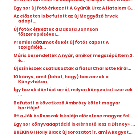
Egy sor új fotó érkezett A Gyűrűk Ura: A Hatalom G...
Az előzetes is befutott az új Meggyőző érvek
adapt...
Új fotók érkeztek a Dakota Johnson
főszereplésével...
Premierdátumot és két új fotót kapott A
szolgálólá...
Máris berendelték A nyár, amikor megszépültem 2.
é...
Új színészek csatlakoztak a fiatal Charlotte királ...
10 könyv, amit (lehet, hogy) beszerzek a
Könyvhéten
Így hozok döntést arról, milyen könyveket szerzek
...
Befutott a következő Ambrózy kötet magyar
borítója!
Itt a Jók és Rosszak Iskolája előzetese magyar fel...
Egy sor könyvadaptáció is elérhető lesz a Disney+ ...
BRÉKING! Holly Black új sorozatot ír, ami A kegyet...