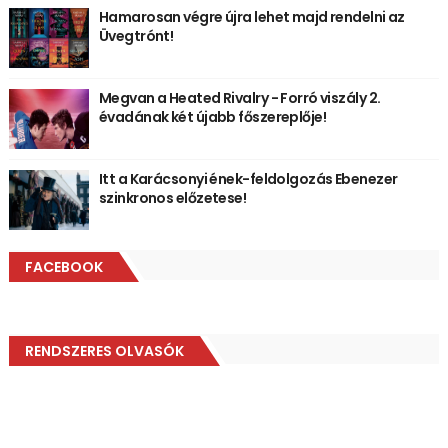
Hamarosan végre újra lehet majd rendelni az
Üvegtrónt!
Megvan a Heated Rivalry - Forró viszály 2.
évadának két újabb főszereplője!
Itt a Karácsonyi ének-feldolgozás Ebenezer
szinkronos előzetese!
FACEBOOK
RENDSZERES OLVASÓK