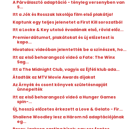
A Párválasztó adaptáció - tényleg versenyben van
S...
Itt a Jók és Rosszak Iskolája film első plakátja!
Kaptunk egy teljes jelenetet a First Kill sorozatból
Itt a Locke & Key utolsó évadának első, rövid előz...
Premierdátumot, plakátokat és új előzetest is
kapo...
Hivatalos: videóban jelentették be a színészek, ho...
Itt az első beharangozó videó a Fate: The Winx
Sag...
Itt a The Midnight Club, vagyis az Éjféli klub ada...
Átadták az MTV Movie Awards díjakat
Az Árnyék és csont könyvek születésnapját
ünnepelték
Itt az első beharangozó videó a Hunger Games
spin-...
Új, hosszú előzetes érkezett a Love & Gelato - Fir...
Shailene Woodley lesz a Három nő adaptációjának
eg...