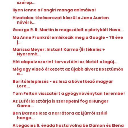
szerep...
Ilyen lenne a Fangirl manga animálva!
Hivatalos: tévésorozat készül a Jane Austen
nővéré...
George R. R. Martin is megszólalt a pletykált Hava...
Ma Anne Frankről emlékezik meg a Google - 75 éve
j...
Marissa Meyer: Instant ​Karma {Értékelés +
Nyeremé...
Hét alapelv szerint tervezi élni az életét a legúj...
Még egy videó érkezett az újabb diverz kosztümös
a...
Borítóleleplezés - ez lesz a következő magyar
Lore...
Tom Felton visszatért a gyógynövénytan terembe!
Az Eufória sztárja is szerepelni fog a Hunger
Game...
Ben Barnes lesz a narrátora az Éjúrról szóló
hango...
A Legacies 5. évada hozta volna be Damon és Elena