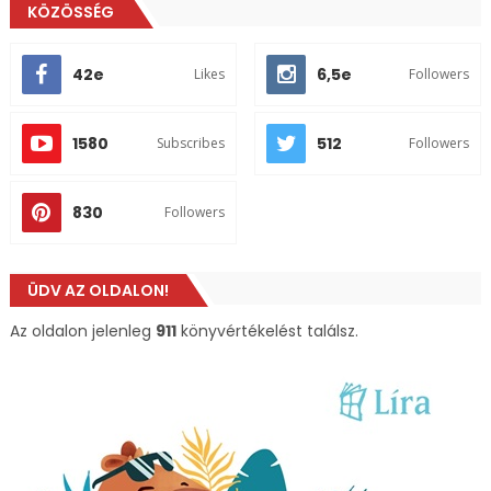
KÖZÖSSÉG
42e
6,5e
Likes
Followers
1580
512
Subscribes
Followers
830
Followers
ÜDV AZ OLDALON!
Az oldalon jelenleg
911
könyvértékelést találsz.