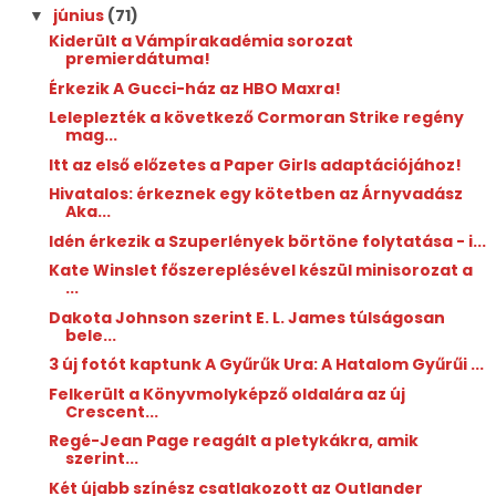
június
(71)
▼
Kiderült a Vámpírakadémia sorozat
premierdátuma!
Érkezik A Gucci-ház az HBO Maxra!
Leleplezték a következő Cormoran Strike regény
mag...
Itt az első előzetes a Paper Girls adaptációjához!
Hivatalos: érkeznek egy kötetben az Árnyvadász
Aka...
Idén érkezik a Szuperlények börtöne folytatása - i...
Kate Winslet főszereplésével készül minisorozat a
...
Dakota Johnson szerint E. L. James túlságosan
bele...
3 új fotót kaptunk A Gyűrűk Ura: A Hatalom Gyűrűi ...
Felkerült a Könyvmolyképző oldalára az új
Crescent...
Regé-Jean Page reagált a pletykákra, amik
szerint...
Két újabb színész csatlakozott az Outlander