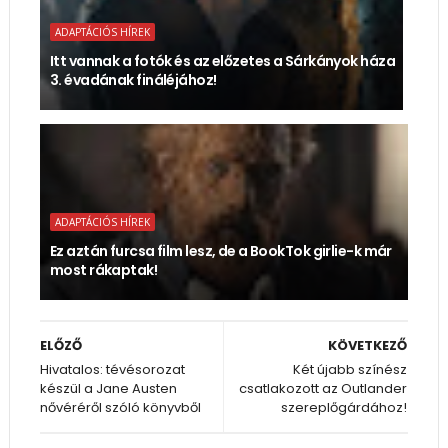
ADAPTÁCIÓS HÍREK
Itt vannak a fotók és az előzetes a Sárkányok háza
3. évadának fináléjához!
ADAPTÁCIÓS HÍREK
Ez aztán furcsa film lesz, de a BookTok girlie-k már
most rákaptak!
ELŐZŐ
KÖVETKEZŐ
Hivatalos: tévésorozat
Két újabb színész
készül a Jane Austen
csatlakozott az Outlander
nővéréről szóló könyvből
szereplőgárdához!