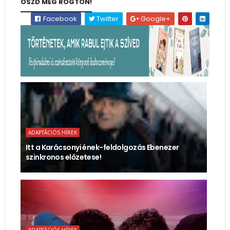
OSZD MEG RÖGTÖN!
Facebook
Twitter
Google+
ADAPTÁCIÓS HÍREK
Itt a Karácsonyi ének-feldolgozás Ebenezer
szinkronos előzetese!