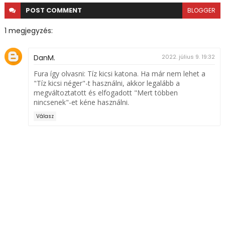
POST
COMMENT
BLOGGER
1 megjegyzés:
DanM.
2022. július 9. 19:32
Fura így olvasni: Tíz kicsi katona. Ha már nem lehet a
"Tíz kicsi néger"-t használni, akkor legalább a
megváltoztatott és elfogadott "Mert többen
nincsenek"-et kéne használni.
Válasz