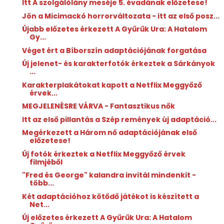
Itt A szolgálólány meséje 5. évadának előzetese!
Jön a Micimackó horrorváltozata - itt az első posz...
Újabb előzetes érkezett A Gyűrűk Ura: A Hatalom
Gy...
Véget ért a Bíborszín adaptációjának forgatása
Új jelenet- és karakterfotók érkeztek a Sárkányok
...
Karakterplakátokat kapott a Netflix Meggyőző
érvek...
MEGJELENÉSRE VÁRVA - Fantasztikus nők
Itt az első pillantás a Szép remények új adaptáció...
Megérkezett a Három nő adaptációjának első
előzetese!
Új fotók érkeztek a Netflix Meggyőző érvek
filmjéből
"Fred és George" kalandra invitál mindenkit -
több...
Két adaptációhoz kötődő játékot is készített a
Net...
Új előzetes érkezett A Gyűrűk Ura: A Hatalom