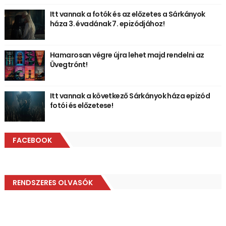
Itt vannak a fotók és az előzetes a Sárkányok
háza 3. évadának 7. epizódjához!
Hamarosan végre újra lehet majd rendelni az
Üvegtrónt!
Itt vannak a következő Sárkányok háza epizód
fotói és előzetese!
FACEBOOK
RENDSZERES OLVASÓK