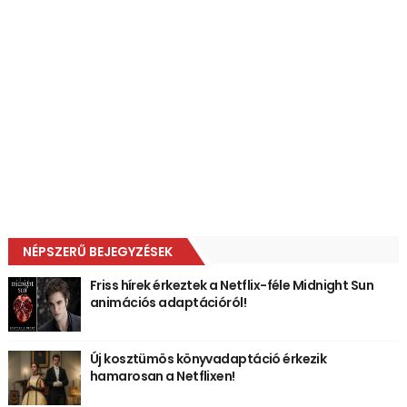
NÉPSZERŰ BEJEGYZÉSEK
Friss hírek érkeztek a Netflix-féle Midnight Sun
animációs adaptációról!
Új kosztümös könyvadaptáció érkezik
hamarosan a Netflixen!