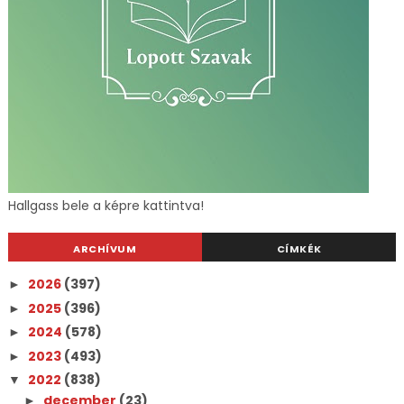
Hallgass bele a képre kattintva!
ARCHÍVUM
CÍMKÉK
2026
(397)
►
2025
(396)
►
2024
(578)
►
2023
(493)
►
2022
(838)
▼
december
(23)
►