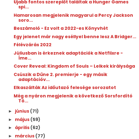
Újabb fontos szereplőt találtak a Hunger Games
spi...
Hamarosan megjelenik magyarul a Percy Jackson
soro...
Beszámoló - Ez volt a 2022-es Könyvhét
Egy jelenet már nagy eséllyel benne lesz A Bridger...
Félévzárás 2022
Júliusban is érkeznek adaptációk a Netflixre -
Íme...
Cover Reveal: Kingdom of Souls – Lelkek királysága
Csúszik a Dűne 2. premierje - egy másik
adaptációv...
Elkaszálták Az időutazó felesége sorozatot
Még a nyáron megjelenik a következő Sorsfordító
Tö...
június
(71)
►
május
(59)
►
április
(62)
►
március
(77)
►