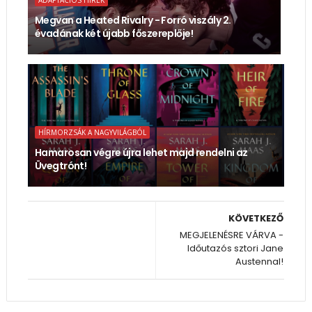
ADAPTÁCIÓS HÍREK
Megvan a Heated Rivalry - Forró viszály 2.
évadának két újabb főszereplője!
HÍRMORZSÁK A NAGYVILÁGBÓL
Hamarosan végre újra lehet majd rendelni az
Üvegtrónt!
KÖVETKEZŐ
MEGJELENÉSRE VÁRVA -
Időutazós sztori Jane
Austennal!