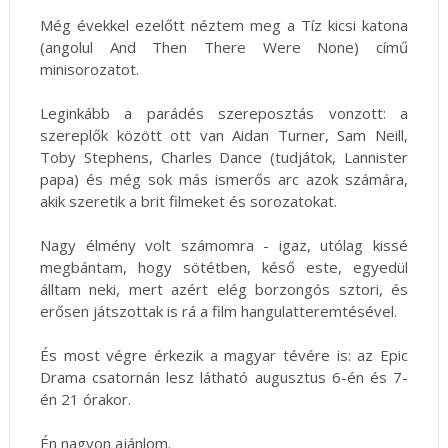
Még évekkel ezelőtt néztem meg a Tíz kicsi katona
(angolul And Then There Were None) című
minisorozatot.
Leginkább a parádés szereposztás vonzott: a
szereplők között ott van Aidan Turner, Sam Neill,
Toby Stephens, Charles Dance (tudjátok, Lannister
papa) és még sok más ismerős arc azok számára,
akik szeretik a brit filmeket és sorozatokat.
Nagy élmény volt számomra - igaz, utólag kissé
megbántam, hogy sötétben, késő este, egyedül
álltam neki, mert azért elég borzongós sztori, és
erősen játszottak is rá a film hangulatteremtésével.
És most végre érkezik a magyar tévére is: az Epic
Drama csatornán lesz látható augusztus 6-én és 7-
én 21 órakor.
Én nagyon ajánlom.