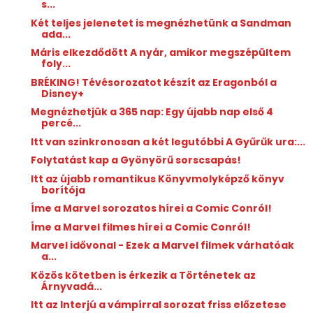
s...
Két teljes jelenetet is megnézhetünk a Sandman
ada...
Máris elkezdődött A nyár, amikor megszépültem
foly...
BRÉKING! Tévésorozatot készít az Eragonból a
Disney+
Megnézhetjük a 365 nap: Egy újabb nap első 4
percé...
Itt van szinkronosan a két legutóbbi A Gyűrűk ura:...
Folytatást kap a Gyönyörű sorscsapás!
Itt az újabb romantikus Könyvmolyképző könyv
borítója
Íme a Marvel sorozatos hírei a Comic Conról!
Íme a Marvel filmes hírei a Comic Conról!
Marvel idővonal - Ezek a Marvel filmek várhatóak
a...
Közös kötetben is érkezik a Történetek az
Árnyvadá...
Itt az Interjú a vámpírral sorozat friss előzetese