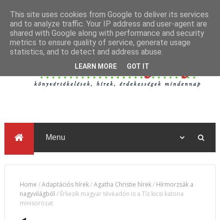
This site uses cookies from Google to deliver its services
and to analyze traffic. Your IP address and user-agent are
shared with Google along with performance and security
metrics to ensure quality of service, generate usage
statistics, and to detect and address abuse.
LEARN MORE
GOT IT
Home
/
Adaptációs hírek
/
Agatha Christie hírek
/
Hírmorzsák a
nagyvilágból
/
Érkezik magyar tévéadón is a Tíz kicsi katona
minisorozat