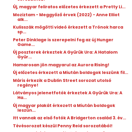
Új, magyar feliratos előzetes érkezett a Pretty Li...
Moziztam - Meggyőző érvek (2022) - Anne Elliot
alk...
Kulisszák mögötti videó érkezett a Trónok harca
sp...
Peter Dinklage is szerepelni fog az új Hunger
Game...
Új poszterek érkeztek A Gyűrűk Ura: A Hatalom
Gyűr...
Hamarosan jön magyarul az Aurora Rising!
Új előzetes érkezett a Miután boldogok leszünk fil...
Máris érkezik a Dublin Street sorozat utolsó
regénye!
Látványos jelenetfotók érkeztek A Gyűrűk Ura: A
Ha...
Új magyar plakát érkezett a Miután boldogok
leszün...
Itt vannak az első fotók A Bridgerton család 3. év...
Tévésorozat készül Penny Reid sorozatából!