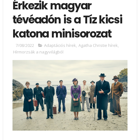
Érkezik magyar
tévéadón is a Tíz kicsi
katona minisorozat
7/08/2022
Adaptációs hírek
,
Agatha Christie hírek
,
Hírmorzsák a nagyvilágból