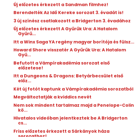
Új előzetes érkezett a Sandman filmhez!
Berendelték Az Idő Kereke sorozat 3. évadát is!
3 új színész csatlakozott a Bridgerton 3. évadához
Új előzetes érkezett A Gyűrűk Ura: A Hatalom
Gyűrű...
Itt a Winx Saga YA regény magyar borítója és fülsz...
Howard Shore visszatér A Gyűrűk Ura: A Hatalom
Gyű...
Befutott a Vámpírakadémia sorozat első
előzetese!
Itt a Dungeons & Dragons: Betyárbecsület első
előz...
Két új fotót kaptunk a Vámpírakadémia sorozatból
Megváltoztatják a kviddics nevét
Nem sok mindent tartalmaz majd a Penelope-Colin
kö...
Hivatalos videóban jelentkeztek be A Bridgerton
cs...
Friss előzetes érkezett a Sárkányok háza
sorozathoz!