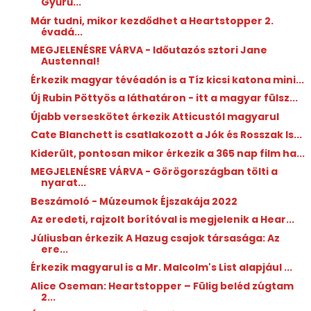
Gyűrű...
Már tudni, mikor kezdődhet a Heartstopper 2.
évadá...
MEGJELENÉSRE VÁRVA - Időutazós sztori Jane
Austennal!
Érkezik magyar tévéadón is a Tíz kicsi katona mini...
Új Rubin Pöttyös a láthatáron - itt a magyar fülsz...
Újabb verseskötet érkezik Atticustól magyarul
Cate Blanchett is csatlakozott a Jók és Rosszak Is...
Kiderült, pontosan mikor érkezik a 365 nap film ha...
MEGJELENÉSRE VÁRVA - Görögországban tölti a
nyarat...
Beszámoló - Múzeumok Éjszakája 2022
Az eredeti, rajzolt borítóval is megjelenik a Hear...
Júliusban érkezik A Hazug csajok társasága: Az
ere...
Érkezik magyarul is a Mr. Malcolm's List alapjául ...
Alice Oseman: Heartstopper ​– Fülig beléd zúgtam
2...