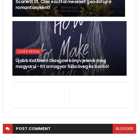
Scarlett St. Clair ezúttal meséket gondol újra
romantasyként!
COVER REVEAL
Újabb Kathleen Glasgow könyv jelenik meg
magyarul - Itt a magyar fülszöveg és borító!
POST
COMMENT
BLOGGER