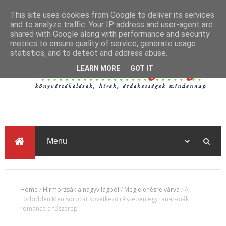
This site uses cookies from Google to deliver its services
and to analyze traffic. Your IP address and user-agent are
shared with Google along with performance and security
metrics to ensure quality of service, generate usage
statistics, and to detect and address abuse.
LEARN MORE
GOT IT
Home
/
Hírmorzsák a nagyvilágból
/
Megjelenésre várva
/
A
Forbidden Men sorozat következő részében egy tanár-diák
románcé a főszerep