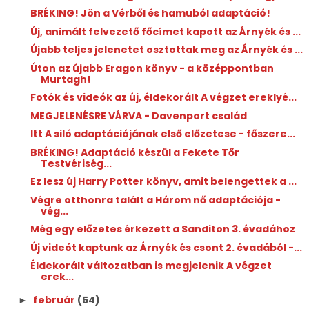
BRÉKING! Jön a Vérből és hamuból adaptáció!
Új, animált felvezető főcímet kapott az Árnyék és ...
Újabb teljes jelenetet osztottak meg az Árnyék és ...
Úton az újabb Eragon könyv - a középpontban
Murtagh!
Fotók és videók az új, éldekorált A végzet ereklyé...
MEGJELENÉSRE VÁRVA - Davenport ​család
Itt A siló adaptációjának első előzetese - főszere...
BRÉKING! Adaptáció készül a Fekete Tőr
Testvériség...
Ez lesz új Harry Potter könyv, amit belengettek a ...
Végre otthonra talált a Három nő adaptációja -
vég...
Még egy előzetes érkezett a Sanditon 3. évadához
Új videót kaptunk az Árnyék és csont 2. évadából -...
Éldekorált változatban is megjelenik A végzet
erek...
február
(54)
►