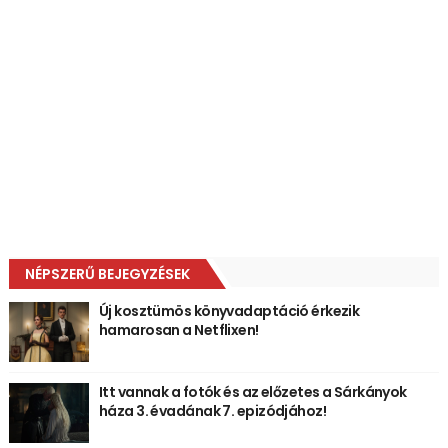
NÉPSZERŰ BEJEGYZÉSEK
Új kosztümös könyvadaptáció érkezik
hamarosan a Netflixen!
Itt vannak a fotók és az előzetes a Sárkányok
háza 3. évadának 7. epizódjához!