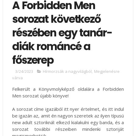
A Forbidden Men
sorozat következő
részében egy tanár-
diák románcé a
főszerep
3/24/2023
Hírmorzsák a nagyvilágból
,
Megjelenésre
várva
Felkerült a Könyvmolyképző oldalára a Forbidden
Men sorozat újabb könyve!
A sorozat címe igazából itt nyer értelmet, és itt indul
be igazán az, amit én nagyon szeretek az ilyen típusú
new adult sztoriknál: elkezd kialakulni egy banda, és a
sorozat további részeiben mindenki sztoriját
megismerhetjük.