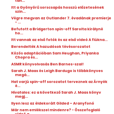
tan...
Itt a Gyönyörű sorscsapás hosszú előzetesének
szin...
Végre megvan az Outlander 7. évadának premierje
- ...
Befutott a Bridgerton spin-off Sarolta királyné
ho...
Itt vannak az első fotók és az első videó A fiúkna...
Berendelték A hazudósok tévésorozatot
Közös adaptációban Sam Heughan, Priyanka
Chopra és...
ASMR könyvolvasás Ben Barnes-szal!
Sarah J. Maas és Leigh Bardugo is többkönyves
megá...
Hat varjú spin-off sorozatot terveznek az Árnyék
é...
Hivatalos: ez a következő Sarah J. Maas könyv
megj...
Ilyen lesz az éldekorált Gilded – Aranyfonó
Már nem emlékszel mindenre? - Összefoglaló