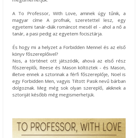
A To Professor, With Love, aminek úgy tűnik, a
magyar címe A profnak, szeretettel lesz, egy
egyetemi tanár-diák románcot mesél el - ahol a nő a
tanár, a pasi pedig az egyetem focisztárja.
És hogy mi a helyzet a Forbidden Mennel és az első
könyv főszereplőivel?
Nos, a történet ott játszódik, ahová az első rész
főszereplői, Reese és Mason költöztek - és Mason,
illetve ennek a sztorinak a férfi főszereplője, Noel is
egy Forbidden Men, vagyis Tiltott Pasik nevű bárban
dolgoznak. Meg még sok olyan szereplő, akiknek a
sztoriját később még megismerhetjük.