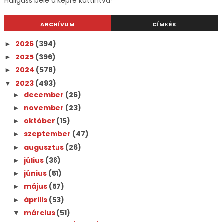
Hallgass bele a képre kattintva!
ARCHÍVUM
CÍMKÉK
2026
(394)
►
2025
(396)
►
2024
(578)
►
2023
(493)
▼
december
(26)
►
november
(23)
►
október
(15)
►
szeptember
(47)
►
augusztus
(26)
►
július
(38)
►
június
(51)
►
május
(57)
►
április
(53)
►
március
(51)
▼