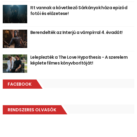
Itt vannak a következő Sárkányok háza epizód
fotói és előzetese!
Berendelték az Interjú a vámpírral 4. évadát!
Leleplezték a The Love Hypothesis - A szerelem
képlete filmes könyvborítóját!
FACEBOOK
RENDSZERES OLVASÓK