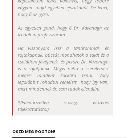
kapcsolatom lehet valakivel, hogy többre
vágyom majd egyetlen éjszakánál. De lehet,
hogy ő az igazi.
Az egyetlen gond, hogy ő Dr. Kavanagh az
irodalom professzorom.
Ha viszonyom lesz a tanárommal, és
rajtakapnak, búcsút mondhatok a saját és a
családom jövőjének, és persze Dr. Kavanagh
is a sajátjának. Mégis néha a szerelemért
megéri mindent kockára tenni. Vagy
legalábbis rohadtul remélem, hogy így van,
mert mindennek én sem tudok ellenállni.
*(Ellenőrizetlen szöveg, előzetes
tájékoztatásra!)
OSZD MEG RÖGTÖN!