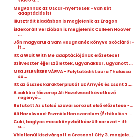
videó a...
Megvannak az Oscar-nyertesek - van két
adaptációs is!
Illusztrált kiadásban is megjelenik az Eragon
Éldekorált verzióban is megjelenik Colleen Hoover
...
Jön magyarul a Sam Heughanék könyve Skóciáról -
it...
Itt a Wait With Me adaptációjának előzetese!
Szilveszter éjjel születtek, ugyanakkor, ugyanott ...
MEGJELENÉSRE VÁRVA - Folytatódik Laura Thalassa
so...
Itt az összes karakterplakát az Árnyék és csont 2....
A sakké a főszerep Ali Hazelwood következő
regényé...
Befutott Az utolsó szavai sorozat első előzetese -...
Ali Hazelwood: Eszméletlen ​szerelem {Értékelés + ...
Cuki, baglyos mesekönyvből készült sorozat - itt
a...
Véletlenül kiszivárgott a Crescent City 3. megjele...