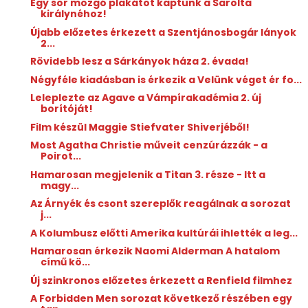
Egy sor mozgó plakátot kaptunk a Sarolta
királynéhoz!
Újabb előzetes érkezett a Szentjánosbogár lányok
2...
Rövidebb lesz a Sárkányok háza 2. évada!
Négyféle kiadásban is érkezik a Velünk véget ér fo...
Leleplezte az Agave a Vámpírakadémia 2. új
borítóját!
Film készül Maggie Stiefvater Shiverjéből!
Most Agatha Christie műveit cenzúrázzák - a
Poirot...
Hamarosan megjelenik a Titan 3. része - Itt a
magy...
Az Árnyék és csont szereplők reagálnak a sorozat
j...
A Kolumbusz előtti Amerika kultúrái ihlették a leg...
Hamarosan érkezik Naomi Alderman A hatalom
című kö...
Új szinkronos előzetes érkezett a Renfield filmhez
A Forbidden Men sorozat következő részében egy