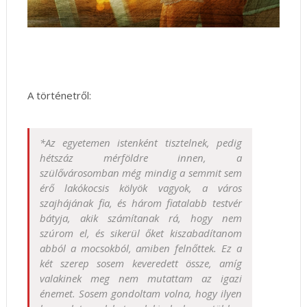
A történetről:
*Az egyetemen istenként tisztelnek, pedig
hétszáz mérföldre innen, a
szülővárosomban még mindig a semmit sem
érő lakókocsis kölyök vagyok, a város
szajhájának fia, és három fiatalabb testvér
bátyja, akik számítanak rá, hogy nem
szúrom el, és sikerül őket kiszabadítanom
abból a mocsokból, amiben felnőttek. Ez a
két szerep sosem keveredett össze, amíg
valakinek meg nem mutattam az igazi
énemet. Sosem gondoltam volna, hogy ilyen