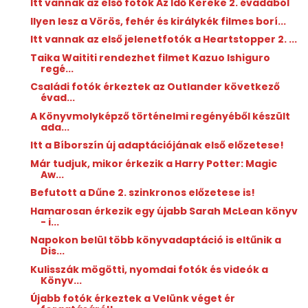
Itt vannak az első fotók Az Idő Kereke 2. évadából
Ilyen lesz a Vörös, fehér és királykék filmes borí...
Itt vannak az első jelenetfotók a Heartstopper 2. ...
Taika Waititi rendezhet filmet Kazuo Ishiguro
regé...
Családi fotók érkeztek az Outlander következő
évad...
A Könyvmolyképző történelmi regényéből készült
ada...
Itt a Bíborszín új adaptációjának első előzetese!
Már tudjuk, mikor érkezik a Harry Potter: Magic
Aw...
Befutott a Dűne 2. szinkronos előzetese is!
Hamarosan érkezik egy újabb Sarah McLean könyv
- i...
Napokon belül több könyvadaptáció is eltűnik a
Dis...
Kulisszák mögötti, nyomdai fotók és videók a
Könyv...
Újabb fotók érkeztek a Velünk véget ér