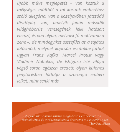
újabb műve meglepetés – van köztük a
mélységes múltból a mi korunk emberéhez
szóló allegória, van a közeljövőben játszódó
disztópia, van, amelyik Japán második
világháborús vereségének lelki hatásait
elemzi, és van olyan, melynek fő motívuma a
zene –, de mindegyiket összefűzi az a sajátos
látásmód, melynek kapcsán eszünkbe juthat
ugyan Franz Kafka, Marcel Proust vagy
Vladimir Nabokov, de Ishiguro írói világa
végső soron egészen eredeti: olyan különös
fénytörésben láttatja a szorongó emberi
lelket, mint senki más.