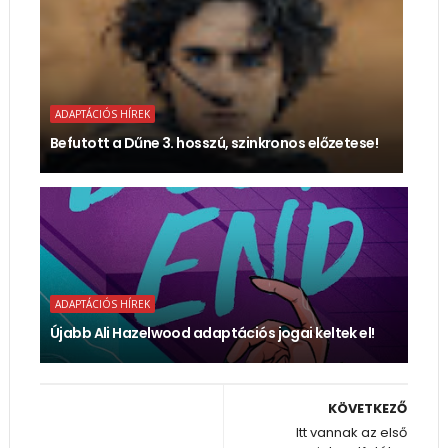
ADAPTÁCIÓS HÍREK
Befutott a Dűne 3. hosszú, szinkronos előzetese!
ADAPTÁCIÓS HÍREK
Újabb Ali Hazelwood adaptációs jogai keltek el!
KÖVETKEZŐ
Itt vannak az első