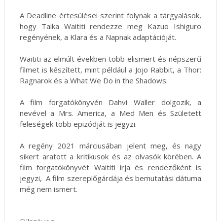
A Deadline értesülései szerint folynak a tárgyalások,
hogy Taika Waititi rendezze meg Kazuo Ishiguro
regényének, a Klara ​és a Napnak adaptációját.
Waititi az elmúlt években több elismert és népszerű
filmet is készített, mint például a Jojo Rabbit, a Thor:
Ragnarok és a What We Do in the Shadows.
A film forgatókönyvén Dahvi Waller dolgozik, a
nevével a Mrs. America, a Med Men és Született
feleségek több epizódját is jegyzi.
A regény 2021 márciusában jelent meg, és nagy
sikert aratott a kritikusok és az olvasók körében. A
film forgatókönyvét Waititi írja és rendezőként is
jegyzi, A film szereplőgárdája és bemutatási dátuma
még nem ismert.