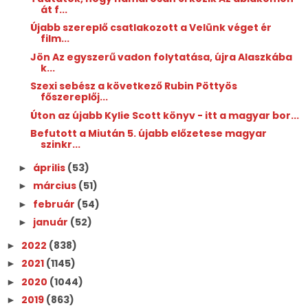
át f...
Újabb szereplő csatlakozott a Velünk véget ér
film...
Jön Az egyszerű vadon folytatása, újra Alaszkába
k...
Szexi sebész a következő Rubin Pöttyös
főszereplőj...
Úton az újabb Kylie Scott könyv - itt a magyar bor...
Befutott a Miután 5. újabb előzetese magyar
szinkr...
április
(53)
►
március
(51)
►
február
(54)
►
január
(52)
►
2022
(838)
►
2021
(1145)
►
2020
(1044)
►
2019
(863)
►