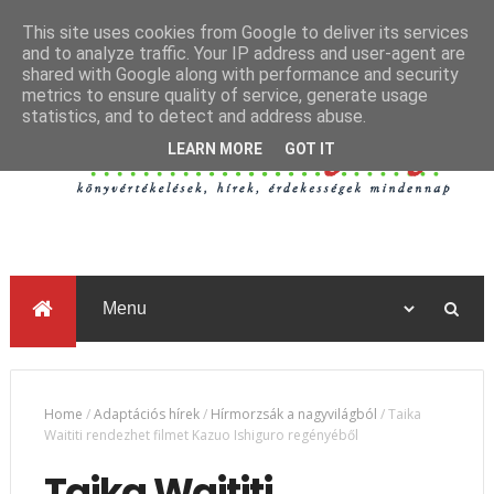
This site uses cookies from Google to deliver its services
and to analyze traffic. Your IP address and user-agent are
shared with Google along with performance and security
metrics to ensure quality of service, generate usage
statistics, and to detect and address abuse.
LEARN MORE
GOT IT
Home
/
Adaptációs hírek
/
Hírmorzsák a nagyvilágból
/
Taika
Waititi rendezhet filmet Kazuo Ishiguro regényéből
Taika Waititi