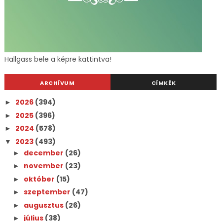
Hallgass bele a képre kattintva!
ARCHÍVUM
CÍMKÉK
2026
(394)
►
2025
(396)
►
2024
(578)
►
2023
(493)
▼
december
(26)
►
november
(23)
►
október
(15)
►
szeptember
(47)
►
augusztus
(26)
►
július
(38)
►