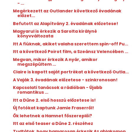
- ...
Megérkezett az Outlander következő évadának
előzet...
Befutott az Alapítvány 2. évadának előzetese!
Magyarul is érkezik a Sarolta királyné
könyvváltozata
Itt A fiúknak, akiket valaha szerettem spin-off Pu...
Itt a következő Poirot film, a Szeánsz Velencében ...
Megvan, mikor érkezik A nyár, amikor
megszépültem ...
Claire is kapott saját portrékat a következő Outla...
A Vaják 3. évadának előzetese - szinkronosan!
Kapcsolati tanácsok a rádióban - Újabb
romantikus ...
Itt a Dűne 2. első hosszú előzetese is!
Új fotókat kaptunk Jamie Fraserről!
Ők lehetnek a Hamnet főszereplői?
Itt az első teaser a Dűne 2. részéhez
Tudtátok, hogy hamarosan érkezik Az ablakomon