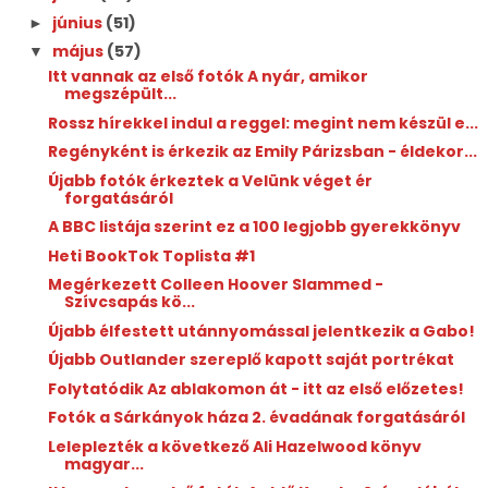
június
(51)
►
május
(57)
▼
Itt vannak az első fotók A nyár, amikor
megszépült...
Rossz hírekkel indul a reggel: megint nem készül e...
Regényként is érkezik az Emily Párizsban - éldekor...
Újabb fotók érkeztek a Velünk véget ér
forgatásáról
A BBC listája szerint ez a 100 legjobb gyerekkönyv
Heti BookTok Toplista #1
Megérkezett Colleen Hoover Slammed -
Szívcsapás kö...
Újabb élfestett utánnyomással jelentkezik a Gabo!
Újabb Outlander szereplő kapott saját portrékat
Folytatódik Az ablakomon át - itt az első előzetes!
Fotók a Sárkányok háza 2. évadának forgatásáról
Leleplezték a következő Ali Hazelwood könyv
magyar...