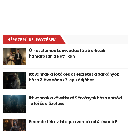
NÉPSZERŰ BEJEGYZÉSEK
Új kosztümös könyvadaptáció érkezik
hamarosan a Netflixen!
Itt vannak a fotók és az előzetes a Sárkányok
háza 3. évadának 7. epizódjához!
Itt vannak a következő Sárkányok háza epizód
fotói és előzetese!
Berendelték az Interjú a vámpírral 4. évadát!