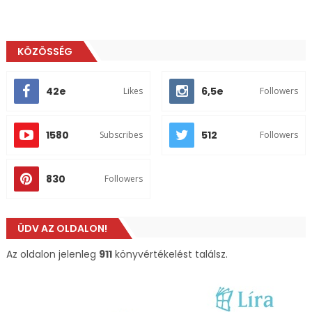
KÖZÖSSÉG
42e
6,5e
Likes
Followers
1580
512
Subscribes
Followers
830
Followers
ÜDV AZ OLDALON!
Az oldalon jelenleg
911
könyvértékelést találsz.