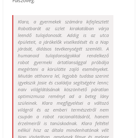
Fülszöveg:
Klara, ​a gyermekek számára kifejlesztett
Robotbarát az üzlet kirakatában várja
leendő tulajdonosát. Addig is az utca
épületeit, a járókelők viselkedését és a Nap
járását, áldásos tevékenységét szemléli. A
humanoid tulajdonságokkal rendelkező
robot gyermeki ártatlansággal próbálja
megérteni a körülötte zajló eseményeket.
Miután otthonra lel, legjobb tudása szerint
igyekszik Josie és családja segítségére lenni;
naiv világlátásának köszönhető páratlan
optimizmusa reményt ad a beteg lány
szüleinek. Klara megfigyelései a változó
világról és az emberi természetről nem
csupán a robot racionalitásáról, hanem
érzelmeiről is tanúskodnak. Klara feltétel
nélkül hisz az általa mindenhatónak vélt
Nap jóságában, amelynek fénye és melege