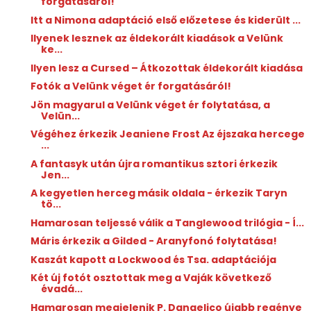
forgatásáról!
Itt a Nimona adaptáció első előzetese és kiderült ...
Ilyenek lesznek az éldekorált kiadások a Velünk
ke...
Ilyen lesz a Cursed – Átkozottak éldekorált kiadása
Fotók a Velünk véget ér forgatásáról!
Jön magyarul a Velünk véget ér folytatása, a
Velün...
Végéhez érkezik Jeaniene Frost Az éjszaka hercege
...
A fantasyk után újra romantikus sztori érkezik
Jen...
A kegyetlen herceg másik oldala - érkezik Taryn
tö...
Hamarosan teljessé válik a Tanglewood trilógia - Í...
Máris érkezik a Gilded - Aranyfonó folytatása!
Kaszát kapott a Lockwood és Tsa. adaptációja
Két új fotót osztottak meg a Vaják következő
évadá...
Hamarosan megjelenik P. Dangelico újabb regénye