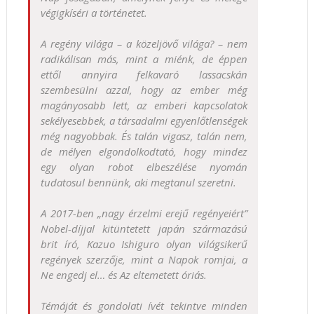
végigkíséri a történetet.
A regény világa – a közeljövő világa? – nem
radikálisan más, mint a miénk, de éppen
ettől annyira felkavaró lassacskán
szembesülni azzal, hogy az ember még
magányosabb lett, az emberi kapcsolatok
sekélyesebbek, a társadalmi egyenlőtlenségek
még nagyobbak. És talán vigasz, talán nem,
de mélyen elgondolkodtató, hogy mindez
egy olyan robot elbeszélése nyomán
tudatosul bennünk, aki megtanul szeretni.
A 2017-ben „nagy érzelmi erejű regényeiért”
Nobel-díjjal kitüntetett japán származású
brit író, Kazuo Ishiguro olyan világsikerű
regények szerzője, mint a Napok romjai, a
Ne engedj el… és Az eltemetett óriás.
Témáját és gondolati ívét tekintve minden