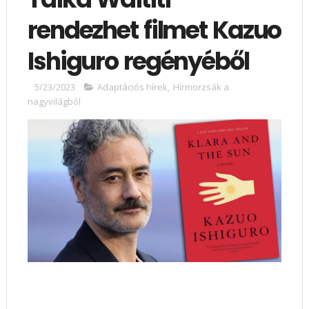
rendezhet filmet Kazuo
Ishiguro regényéből
5/23/2023
Adaptációs hírek
,
Hírmorzsák a
nagyvilágból