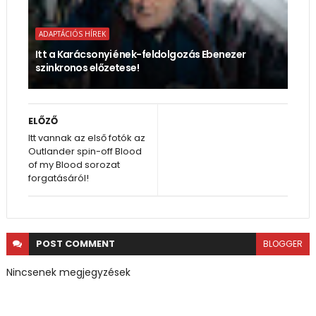
ADAPTÁCIÓS HÍREK
Itt a Karácsonyi ének-feldolgozás Ebenezer
szinkronos előzetese!
ELŐZŐ
Itt vannak az első fotók az
Outlander spin-off Blood
of my Blood sorozat
forgatásáról!
POST
COMMENT
BLOGGER
Nincsenek megjegyzések