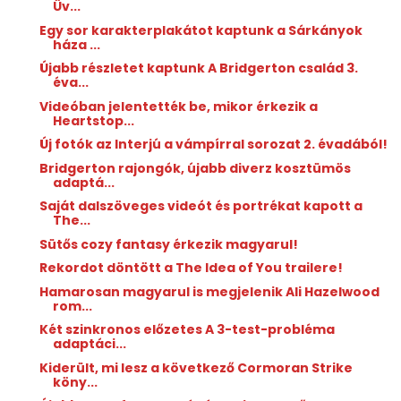
Üv...
Egy sor karakterplakátot kaptunk a Sárkányok
háza ...
Újabb részletet kaptunk A Bridgerton család 3.
éva...
Videóban jelentették be, mikor érkezik a
Heartstop...
Új fotók az Interjú a vámpírral sorozat 2. évadából!
Bridgerton rajongók, újabb diverz kosztümös
adaptá...
Saját dalszöveges videót és portrékat kapott a
The...
Sütős cozy fantasy érkezik magyarul!
Rekordot döntött a The Idea of You trailere!
Hamarosan magyarul is megjelenik Ali Hazelwood
rom...
Két szinkronos előzetes A 3-test-probléma
adaptáci...
Kiderült, mi lesz a következő Cormoran Strike
köny...