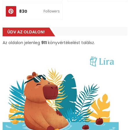
830
Followers
ÜDV AZ OLDALON!
Az oldalon jelenleg
911
könyvértékelést találsz.