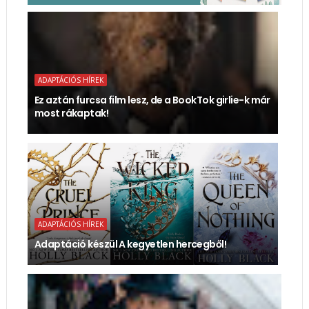
ADAPTÁCIÓS HÍREK
Ez aztán furcsa film lesz, de a BookTok girlie-k már
most rákaptak!
ADAPTÁCIÓS HÍREK
Adaptáció készül A kegyetlen hercegből!