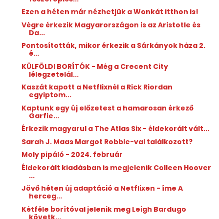
Ezen a héten már nézhetjük a Wonkát itthon is!
Végre érkezik Magyarországon is az Aristotle és
Da...
Pontosították, mikor érkezik a Sárkányok háza 2.
é...
KÜLFÖLDI BORÍTÓK - Még a Crecent City
lélegzetelál...
Kaszát kapott a Netflixnél a Rick Riordan
egyiptom...
Kaptunk egy új előzetest a hamarosan érkező
Garfie...
Érkezik magyarul a The Atlas Six - éldekorált vált...
Sarah J. Maas Margot Robbie-val találkozott?
Moly pipáló - 2024. február
Éldekorált kiadásban is megjelenik Colleen Hoover
...
Jövő héten új adaptáció a Netflixen - íme A
herceg...
Kétféle borítóval jelenik meg Leigh Bardugo
követk...