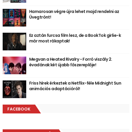
Hamarosan végre újra lehet majd rendelni az
Üvegtrónt!
Ez aztán furcsa film lesz, de a BookTok girlie-k
már most rákaptak!
Megvan a Heated Rivalry - Forró viszály 2.
évadának két újabb főszereplője!
Friss hírek érkeztek a Netflix-féle Midnight Sun
animációs adaptációról!
FACEBOOK