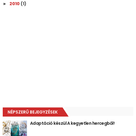
2010
(1)
►
NÉPSZERŰ BEJEGYZÉSEK
Adaptáció készül A kegyetlen hercegből!