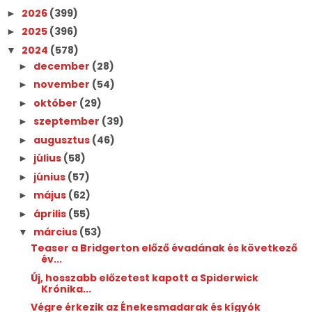
2026
(399)
►
2025
(396)
►
2024
(578)
▼
december
(28)
►
november
(54)
►
október
(29)
►
szeptember
(39)
►
augusztus
(46)
►
július
(58)
►
június
(57)
►
május
(62)
►
április
(55)
►
március
(53)
▼
Teaser a Bridgerton előző évadának és következő
év...
Új, hosszabb előzetest kapott a Spiderwick
Krónika...
Végre érkezik az Énekesmadarak és kígyók