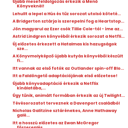
Újabb mesefeldolgozás érkezik a Menő
Könyveknél!
Lehullt a lepel a Hús és tűz sorozat utolsó köteté...
A Bridgerton sztárja is szerepelni fog a Heartstop...
Jön magyarul az Ezer csók Tillie Cole-tól - íme az...
Astrid Lindgren könyvéből érkezik sorozat a Netfli...
Új előzetes érkezett a Hatalmas kis hazugságok
sze...
A Könyvmolyképző újabb kutyás könyvéből készült
fi...
Itt vannak az első fotók az Outlander spin-off Blo...
Itt a Faldöngető adaptációjának első előzetese!
Újabb könyvadaptáció érkezik a Netflix
kínálatába,...
Úgy tűnik, animált formában érkezik az új Twilight...
Tévésorozatot terveznek a Davenport családból
Nicholas Galitzine sztárénekes, Anne Hathaway
galé...
Itt a hosszú előzetes az Ewan McGregor
főszereplés...