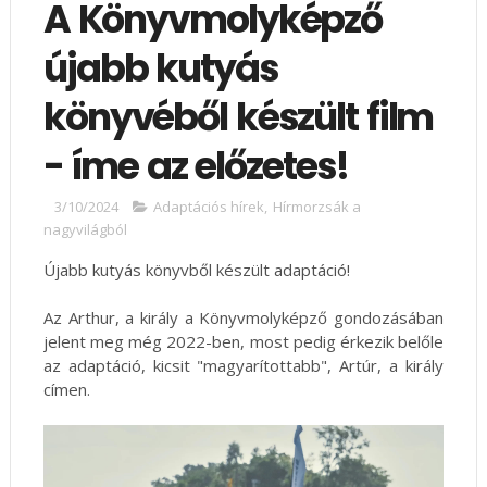
A Könyvmolyképző
újabb kutyás
könyvéből készült film
- íme az előzetes!
3/10/2024
Adaptációs hírek
,
Hírmorzsák a
nagyvilágból
Újabb kutyás könyvből készült adaptáció!
Az Arthur, a király a Könyvmolyképző gondozásában
jelent meg még 2022-ben, most pedig érkezik belőle
az adaptáció, kicsit "magyarítottabb", Artúr, a király
címen.