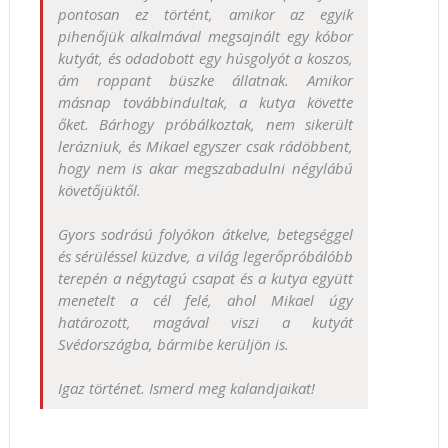
pontosan ez történt, amikor az egyik
pihenőjük alkalmával megsajnált egy kóbor
kutyát, és odadobott egy húsgolyót a koszos,
ám roppant büszke állatnak. Amikor
másnap továbbindultak, a kutya követte
őket. Bárhogy próbálkoztak, nem sikerült
lerázniuk, és Mikael egyszer csak rádöbbent,
hogy nem is akar megszabadulni négylábú
követőjüktől.
Gyors sodrású folyókon átkelve, betegséggel
és sérüléssel küzdve, a világ legerőpróbálóbb
terepén a négytagú csapat és a kutya együtt
menetelt a cél felé, ahol Mikael úgy
határozott, magával viszi a kutyát
Svédországba, bármibe kerüljön is.
Igaz történet. Ismerd meg kalandjaikat!