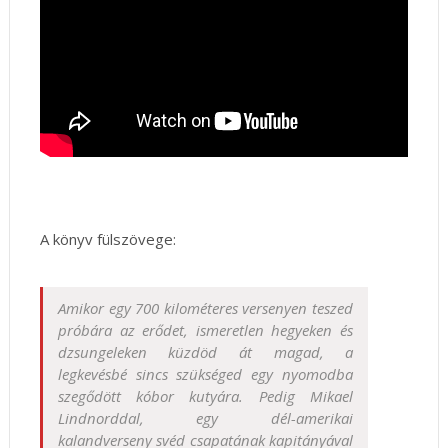
A könyv fülszövege:
Amikor egy 700 kilométeres versenyen teszed
próbára az erődet, ismeretlen hegyeken és
dzsungeleken küzdöd át magad, a
legkevésbé sincs szükséged egy nyomodba
szegődött kóbor kutyára. Pedig Mikael
Lindnorddal, egy dél-amerikai
kalandverseny svéd csapatának kapitányával