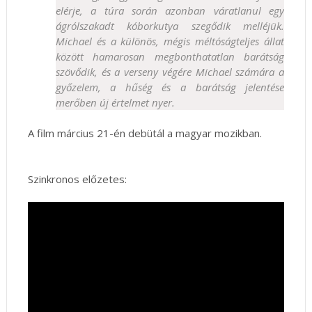
elérje, a túra során azonban váratlanul egy
ágrólszakadt kóborkutya szegődik melléjük.
Michael és a különös, mégis méltóságteljes állat
között hamarosan megbonthatatlan barátság
szövődik, és a verseny végére Michael számára a
győzelem, a hűség és a barátság jelentése
merőben új értelmet nyer.
A film március 21-én debütál a magyar mozikban.
Szinkronos előzetes: