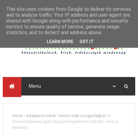
This site uses cookies from Google to deliver its services
and to analyze traffic. Your IP address and user-agent are
shared with Google along with performance and security
metrics to ensure quality of service, generate usage
statistics, and to detect and address abuse.
LEARN MORE
GOT IT
Home
/
Adaptációs hírek
/
Hírmorzsák a nagyvilágból
/
A
Könyvmolyképző újabb kutyás könyvéből készült film - íme az
előzetes!