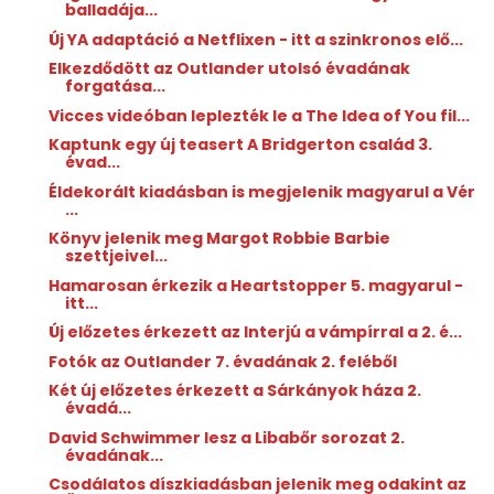
balladája...
Új YA adaptáció a Netflixen - itt a szinkronos elő...
Elkezdődött az Outlander utolsó évadának
forgatása...
Vicces videóban leplezték le a The Idea of You fil...
Kaptunk egy új teasert A Bridgerton család 3.
évad...
Éldekorált kiadásban is megjelenik magyarul a Vér
...
Könyv jelenik meg Margot Robbie Barbie
szettjeivel...
Hamarosan érkezik a Heartstopper 5. magyarul -
itt...
Új előzetes érkezett az Interjú a vámpírral a 2. é...
Fotók az Outlander 7. évadának 2. feléből
Két új előzetes érkezett a Sárkányok háza 2.
évadá...
David Schwimmer lesz a Libabőr sorozat 2.
évadának...
Csodálatos díszkiadásban jelenik meg odakint az