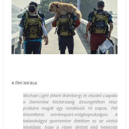
A film leírása:
Michael Light (Mark Wahlberg) és elszánt csapata
a Dominikai Köztársaság dzsungelében teszi
próbára magát egy rendkívüli 10 napos, 700
kilométeres extrémsport-világbajnokságon. A
kalandvágyó sportember életében ez az utolsó
lehetőség, hogy a régen áhított első helyezést