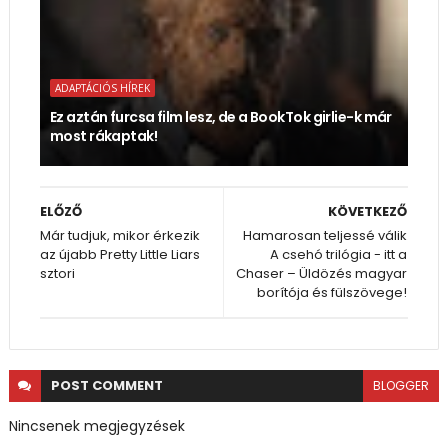
ADAPTÁCIÓS HÍREK
Ez aztán furcsa film lesz, de a BookTok girlie-k már
most rákaptak!
ELŐZŐ
KÖVETKEZŐ
Már tudjuk, mikor érkezik
Hamarosan teljessé válik
az újabb Pretty Little Liars
A csehó trilógia - itt a
sztori
Chaser – Üldözés magyar
borítója és fülszövege!
POST
COMMENT
BLOGGER
Nincsenek megjegyzések