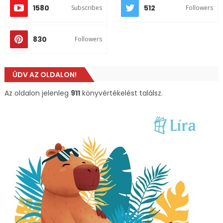
1580
512
Subscribes
Followers
830
Followers
ÜDV AZ OLDALON!
Az oldalon jelenleg
911
könyvértékelést találsz.