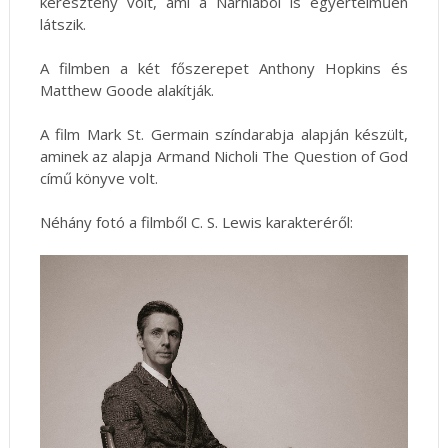
keresztény volt, ami a Narniából is egyértelműen
látszik.
A filmben a két főszerepet Anthony Hopkins és
Matthew Goode alakítják.
A film Mark St. Germain színdarabja alapján készült,
aminek az alapja Armand Nicholi The Question of God
című könyve volt.
Néhány fotó a filmből C. S. Lewis karakteréről: