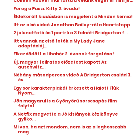
Colleen Hoover már látta a Velünk véget ér film je...
Forog a Puszi: Kitty 2. évada!
Éldekorált kiadásban is megjelent a Minden kémia!
Itt az első videó Jonathan Bailey-ről a Heartstopp...
2 jelenetfotó és 1 portré a 3 felnőtt Bridgerton f...
Itt vannak az első fotók a My Lady Jane
adaptációj...
Elkezdődött a Libabőr 2. évanak forgatása!
Új, magyar feliratos előzetest kapott Az
auschwitz...
Néhány másodperces videó A Bridgerton család 3.
év...
Egy sor karakterplakát érkezett a Halott Fiúk
Nyom...
Jön magyarul is a Gyönyörű sorscsapás film
folytat...
A Netfix megvette a Jó kislányok kézikönyve
gyilko...
Mi van, ha azt mondom, nem is az a leghosszabb
mag...