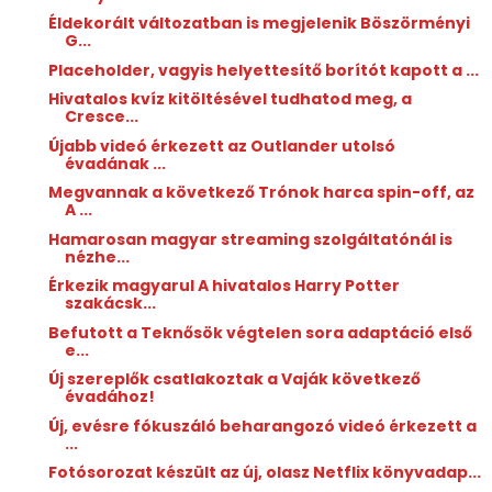
Éldekorált változatban is megjelenik Böszörményi
G...
Placeholder, vagyis helyettesítő borítót kapott a ...
Hivatalos kvíz kitöltésével tudhatod meg, a
Cresce...
Újabb videó érkezett az Outlander utolsó
évadának ...
Megvannak a következő Trónok harca spin-off, az
A ...
Hamarosan magyar streaming szolgáltatónál is
nézhe...
Érkezik magyarul A hivatalos Harry Potter
szakácsk...
Befutott a Teknősök végtelen sora adaptáció első
e...
Új szereplők csatlakoztak a Vaják következő
évadához!
Új, evésre fókuszáló beharangozó videó érkezett a
...
Fotósorozat készült az új, olasz Netflix könyvadap...