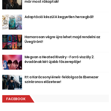
már most rákaptak!
Adaptáció készül A kegyetlen hercegből!
Hamarosan végre újra lehet majd rendelni az
Üvegtrónt!
Megvan a Heated Rivalry - Forró viszály 2.
évadának két újabb főszereplője!
Itt a Karácsonyi ének-feldolgozás Ebenezer
szinkronos előzetese!
FACEBOOK