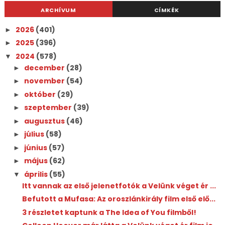
ARCHÍVUM
CÍMKÉK
2026
(401)
►
2025
(396)
►
2024
(578)
▼
december
(28)
►
november
(54)
►
október
(29)
►
szeptember
(39)
►
augusztus
(46)
►
július
(58)
►
június
(57)
►
május
(62)
►
április
(55)
▼
Itt vannak az első jelenetfotók a Velünk véget ér ...
Befutott a Mufasa: Az oroszlánkirály film első elő...
3 részletet kaptunk a The Idea of You filmből!