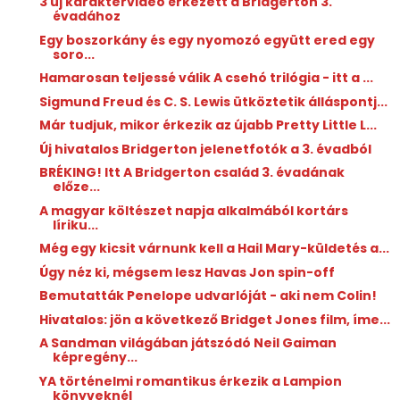
3 új karaktervideó érkezett a Bridgerton 3.
évadához
Egy boszorkány és egy nyomozó együtt ered egy
soro...
Hamarosan teljessé válik A csehó trilógia - itt a ...
Sigmund Freud és C. S. Lewis ütköztetik álláspontj...
Már tudjuk, mikor érkezik az újabb Pretty Little L...
Új hivatalos Bridgerton jelenetfotók a 3. évadból
BRÉKING! Itt A Bridgerton család 3. évadának
előze...
A magyar költészet napja alkalmából kortárs
líriku...
Még egy kicsit várnunk kell a Hail Mary-küldetés a...
Úgy néz ki, mégsem lesz Havas Jon spin-off
Bemutatták Penelope udvarlóját - aki nem Colin!
Hivatalos: jön a következő Bridget Jones film, íme...
A Sandman világában játszódó Neil Gaiman
képregény...
YA történelmi romantikus érkezik a Lampion
könyveknél