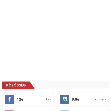
KÖZÖSSÉG
42e
6,5e
Likes
Followers