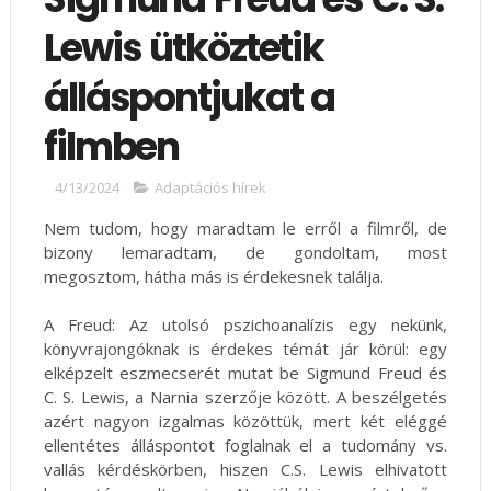
Lewis ütköztetik
álláspontjukat a
filmben
4/13/2024
Adaptációs hírek
Nem tudom, hogy maradtam le erről a filmről, de
bizony lemaradtam, de gondoltam, most
megosztom, hátha más is érdekesnek találja.
A Freud: Az utolsó pszichoanalízis egy nekünk,
könyvrajongóknak is érdekes témát jár körül: egy
elképzelt eszmecserét mutat be Sigmund Freud és
C. S. Lewis, a Narnia szerzője között. A beszélgetés
azért nagyon izgalmas közöttük, mert két eléggé
ellentétes álláspontot foglalnak el a tudomány vs.
vallás kérdéskörben, hiszen C.S. Lewis elhivatott