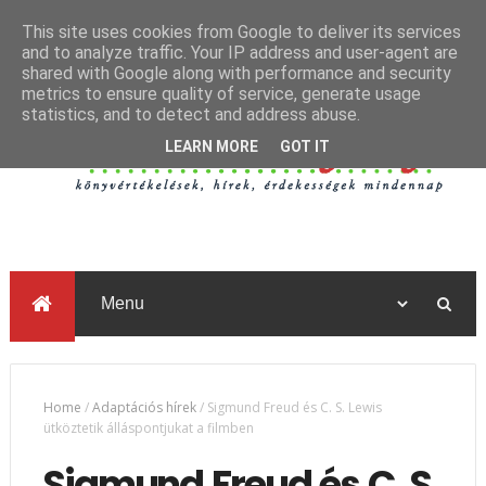
This site uses cookies from Google to deliver its services
and to analyze traffic. Your IP address and user-agent are
shared with Google along with performance and security
metrics to ensure quality of service, generate usage
statistics, and to detect and address abuse.
LEARN MORE
GOT IT
Home
/
Adaptációs hírek
/
Sigmund Freud és C. S. Lewis
ütköztetik álláspontjukat a filmben
Sigmund Freud és C. S.