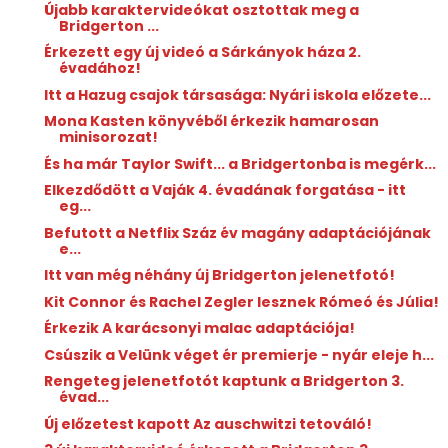
Újabb karaktervideókat osztottak meg a
Bridgerton ...
Érkezett egy új videó a Sárkányok háza 2.
évadához!
Itt a Hazug csajok társasága: Nyári iskola előzete...
Mona Kasten könyvéből érkezik hamarosan
minisorozat!
És ha már Taylor Swift... a Bridgertonba is megérk...
Elkezdődött a Vaják 4. évadának forgatása - itt
eg...
Befutott a Netflix Száz év magány adaptációjának
e...
Itt van még néhány új Bridgerton jelenetfotó!
Kit Connor és Rachel Zegler lesznek Rómeó és Júlia!
Érkezik A karácsonyi malac adaptációja!
Csúszik a Velünk véget ér premierje - nyár eleje h...
Rengeteg jelenetfotót kaptunk a Bridgerton 3.
évad...
Új előzetest kapott Az auschwitzi tetováló!