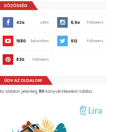
KÖZÖSSÉG
42e
6,5e
Likes
Followers
1580
512
Subscribes
Followers
830
Followers
ÜDV AZ OLDALON!
Az oldalon jelenleg
911
könyvértékelést találsz.