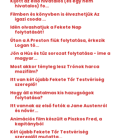
Kijött az első hivatalos (és egy nem
hivatalos) fo...
Filmben és könyvben is élvezhetjük Az
igazi csoda ...
Idén olvashatjuk a Fekete Nap
folytatását!
Úton a A Preston fiúk folytatása, érkezik
Logan tö...
Jön a Hús és tűz sorozat folytatása - íme a
magyar...
Most akkor tényleg lesz Trónok harca
mozifilm?
Itt van két újabb Fekete Tőr Testvériség
szereplő!
Hogy áll a Hatalmas kis hazugságok
folytatása?
Itt vannak az első fotók a Jane Austenról
és nővér...
Animációs film készült a Piszkos Fred, a
kapitányból
Két újabb Fekete Tőr Testvériség
szereplőt mutatta...