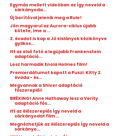
Egymás mellett videóban az Így neveld a
sárkányoda...
Új borítóval jelenik meg a Rule!
Jön magyarul az Aurora-ciklus újabb
kötete, íme a ...
2. évadot is kap a Jó kislányok kézikönyve
gyilkos...
Itt az első fotó a legújabb Frankenstein
adaptáció...
Lesz harmadik Enola Holmes film!
Premierdátumot kapott a Puszi: Kitty 2.
évada - és...
Megvannak a Shiver adaptáció
főszereplői!
BRÉKING! Anne Hathaway lesz a Verity
adaptáció fős...
Itt az élőszereplős Így neveld a
sárkányodat film ...
Megnézhetjük az élőszereplős Így neveld a
sárkányo...