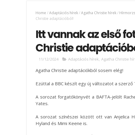
Home
/
Adaptációs hírek
/
Agatha Christie hírek
/
Hírmorzs
Christie adaptációból!
Itt vannak az első f
Christie adaptációbó
11/12/2024
Adaptációs hírek
,
Agatha Christie hí
Agatha Christie adaptációkból sosem elég!
Ezúttal a BBC készít egy új változatot a szerző
A sorozat forgatókönyvét a BAFTA-jelölt Rache
Yates.
A sorozat színészei között ott van Anjelica H
Hyland és Mimi Keene is.