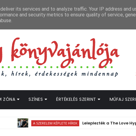
APCSOLAT
LOPOTT SZAVAK KÖNYVES PODCAST
HOGWARTS LEGACY STRE
eliver its services and to analyze traffic. Your IP address and 
ormance and security metrics to ensure quality of service, gen
abuse.
M ZÓNA
SZÍNES
ÉRTÉKELÉS SZERINT
MŰFAJ SZER
Leleplezték a The Love Hypothesis - A s
A SZERELEM KÉPLETE HÍREK