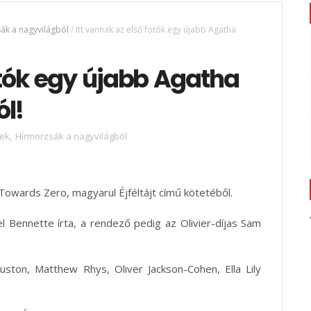
ák a nagyvilágból
/
Itt vannak az első fotók egy újabb Agatha
otók egy újabb Agatha
l!
rek
,
Hírmorzsák a nagyvilágból
 Towards Zero, magyarul Éjféltájt című kötetéből.
l Bennette írta, a rendező pedig az Olivier-díjas Sam
uston, Matthew Rhys, Oliver Jackson-Cohen, Ella Lily