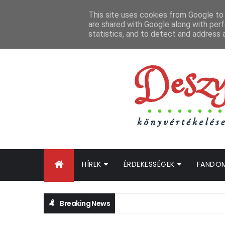
FŐOLDAL
GYIK
BLOGTURNÉ KLUB
OLDALTÉRKÉP
K
This site uses cookies from Google to d
are shared with Google along with perf
statistics, and to detect and address 
HÍREK
ÉRDEKESSÉGEK
FANDO
Breaking News