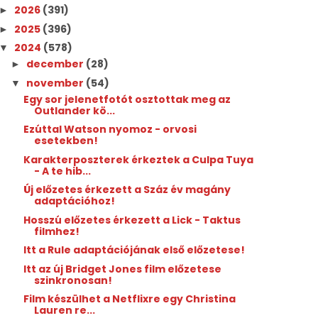
2026
(391)
►
2025
(396)
►
2024
(578)
▼
december
(28)
►
november
(54)
▼
Egy sor jelenetfotót osztottak meg az
Outlander kö...
Ezúttal Watson nyomoz - orvosi
esetekben!
Karakterposzterek érkeztek a Culpa Tuya
- A te hib...
Új előzetes érkezett a Száz év magány
adaptációhoz!
Hosszú előzetes érkezett a Lick - Taktus
filmhez!
Itt a Rule adaptációjának első előzetese!
Itt az új Bridget Jones film előzetese
szinkronosan!
Film készülhet a Netflixre egy Christina
Lauren re...