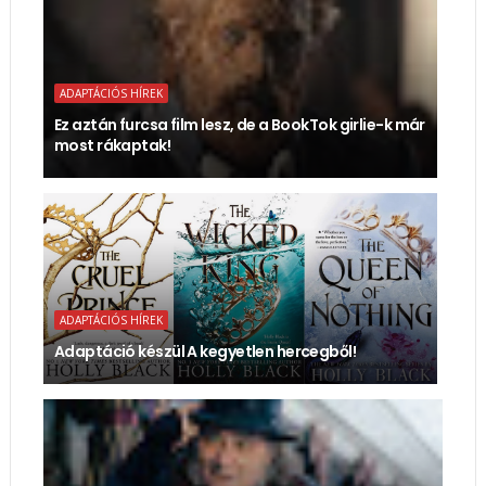
ADAPTÁCIÓS HÍREK
Ez aztán furcsa film lesz, de a BookTok girlie-k már
most rákaptak!
ADAPTÁCIÓS HÍREK
Adaptáció készül A kegyetlen hercegből!