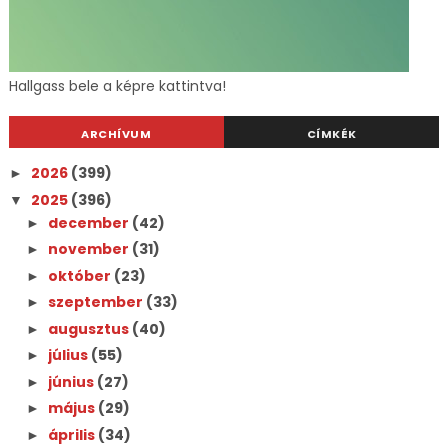
Hallgass bele a képre kattintva!
ARCHÍVUM
CÍMKÉK
2026
(399)
►
2025
(396)
▼
december
(42)
►
november
(31)
►
október
(23)
►
szeptember
(33)
►
augusztus
(40)
►
július
(55)
►
június
(27)
►
május
(29)
►
április
(34)
►