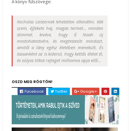
A könyv fülszövege:
Nicholas Leisternek lehetetlen ellenállni. Kék
szem, éjfekete haj, magas termet… minden
stimmel, kivéve, hogy ő Noah új
mostohatestvére, és megtestesíti mindazt,
amitől a lány egész életében menekült. És
lassanként az is kiderül, hogy kettős életet él,
és súlyos titkot rejteget milliomos apja elől…
OSZD MEG RÖGTÖN!
Facebook
Twitter
Google+