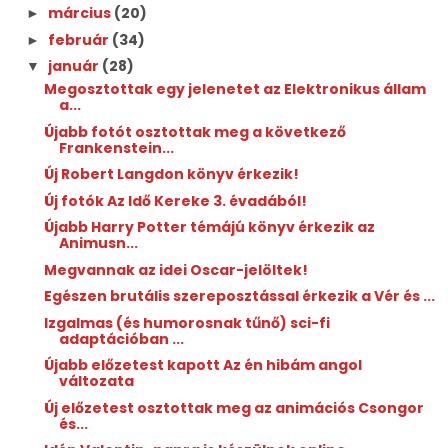
március
(20)
►
február
(34)
►
január
(28)
▼
Megosztottak egy jelenetet az Elektronikus állam
a...
Újabb fotót osztottak meg a következő
Frankenstein...
Új Robert Langdon könyv érkezik!
Új fotók Az Idő Kereke 3. évadából!
Újabb Harry Potter témájú könyv érkezik az
Animusn...
Megvannak az idei Oscar-jelöltek!
Egészen brutális szereposztással érkezik a Vér és ...
Izgalmas (és humorosnak tűnő) sci-fi
adaptációban ...
Újabb előzetest kapott Az én hibám angol
változata
Új előzetest osztottak meg az animációs Csongor
és...