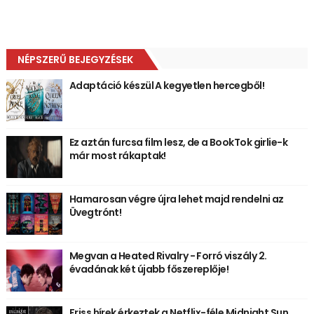
NÉPSZERŰ BEJEGYZÉSEK
Adaptáció készül A kegyetlen hercegből!
Ez aztán furcsa film lesz, de a BookTok girlie-k
már most rákaptak!
Hamarosan végre újra lehet majd rendelni az
Üvegtrónt!
Megvan a Heated Rivalry - Forró viszály 2.
évadának két újabb főszereplője!
Friss hírek érkeztek a Netflix-féle Midnight Sun