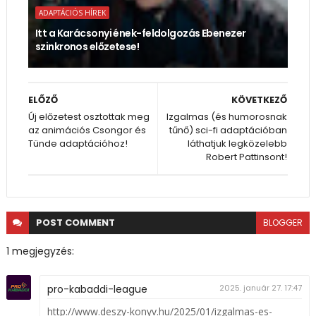
ADAPTÁCIÓS HÍREK
Itt a Karácsonyi ének-feldolgozás Ebenezer
szinkronos előzetese!
ELŐZŐ
KÖVETKEZŐ
Új előzetest osztottak meg
Izgalmas (és humorosnak
az animációs Csongor és
tűnő) sci-fi adaptációban
Tünde adaptációhoz!
láthatjuk legközelebb
Robert Pattinsont!
POST
COMMENT
BLOGGER
1 megjegyzés:
pro-kabaddi-league
2025. január 27. 17:47
http://www.deszy-konyv.hu/2025/01/izgalmas-es-