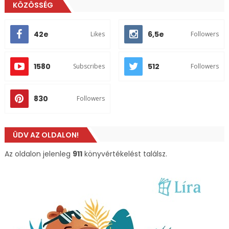
KÖZÖSSÉG
42e
6,5e
Likes
Followers
1580
512
Subscribes
Followers
830
Followers
ÜDV AZ OLDALON!
Az oldalon jelenleg
911
könyvértékelést találsz.