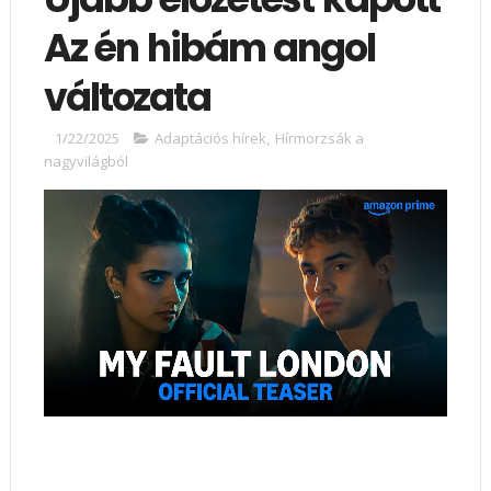
Az én hibám angol
változata
1/22/2025
Adaptációs hírek
,
Hírmorzsák a
nagyvilágból