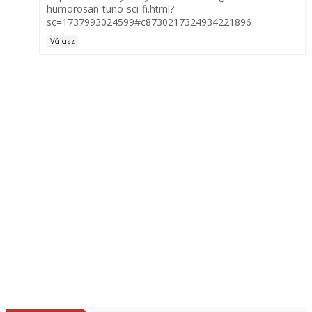
humorosan-tuno-sci-fi.html?
sc=1737993024599#c8730217324934221896
Válasz