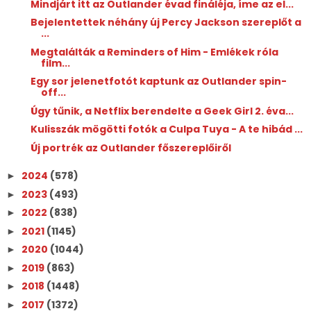
Mindjárt itt az Outlander évad fináléja, íme az el...
Bejelentettek néhány új Percy Jackson szereplőt a
...
Megtalálták a Reminders of Him - Emlékek róla
film...
Egy sor jelenetfotót kaptunk az Outlander spin-
off...
Úgy tűnik, a Netflix berendelte a Geek Girl 2. éva...
Kulisszák mögötti fotók a Culpa Tuya - A te hibád ...
Új portrék az Outlander főszereplőiről
2024
(578)
►
2023
(493)
►
2022
(838)
►
2021
(1145)
►
2020
(1044)
►
2019
(863)
►
2018
(1448)
►
2017
(1372)
►