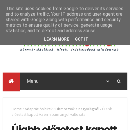
This site uses cookies from Google to deliver its services
and to analyze traffic. Your IP address and user-agent are
shared with Google along with performance and security
metrics to ensure quality of service, generate usage
statistics, and to detect and address abuse.
LEARN MORE
GOT IT
Home
/
Adaptációs hírek
/
Hírmorzsák a nagyvilágból
/
Újabb
előzetest kapott Az én hibám angol változata
Újabb előzetest kapott