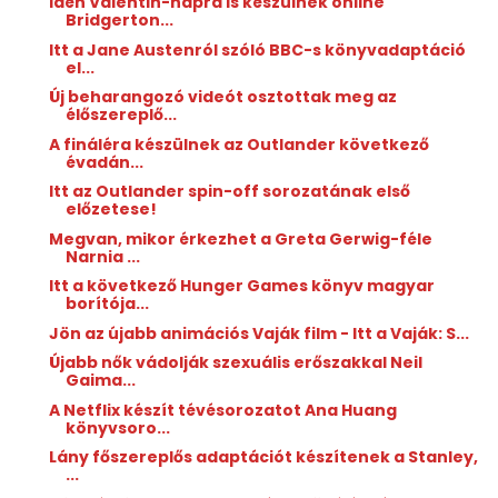
Idén Valentin-napra is készülnek online
Bridgerton...
Itt a Jane Austenról szóló BBC-s könyvadaptáció
el...
Új beharangozó videót osztottak meg az
élőszereplő...
A fináléra készülnek az Outlander következő
évadán...
Itt az Outlander spin-off sorozatának első
előzetese!
Megvan, mikor érkezhet a Greta Gerwig-féle
Narnia ...
Itt a következő Hunger Games könyv magyar
borítója...
Jön az újabb animációs Vaják film - Itt a Vaják: S...
Újabb nők vádolják szexuális erőszakkal Neil
Gaima...
A Netflix készít tévésorozatot Ana Huang
könyvsoro...
Lány főszereplős adaptációt készítenek a Stanley,
...