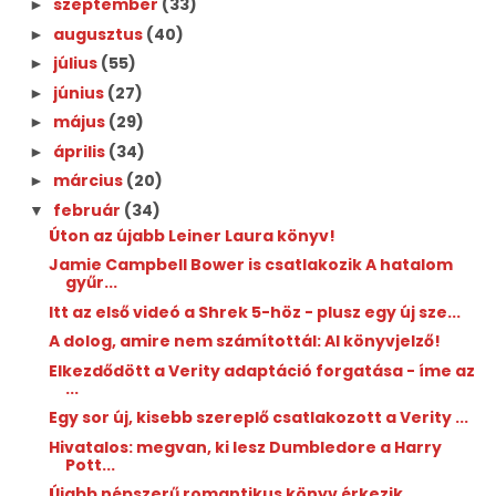
szeptember
(33)
►
augusztus
(40)
►
július
(55)
►
június
(27)
►
május
(29)
►
április
(34)
►
március
(20)
►
február
(34)
▼
Úton az újabb Leiner Laura könyv!
Jamie Campbell Bower is csatlakozik A hatalom
gyűr...
Itt az első videó a Shrek 5-höz - plusz egy új sze...
A dolog, amire nem számítottál: AI könyvjelző!
Elkezdődött a Verity adaptáció forgatása - íme az
...
Egy sor új, kisebb szereplő csatlakozott a Verity ...
Hivatalos: megvan, ki lesz Dumbledore a Harry
Pott...
Újabb népszerű romantikus könyv érkezik