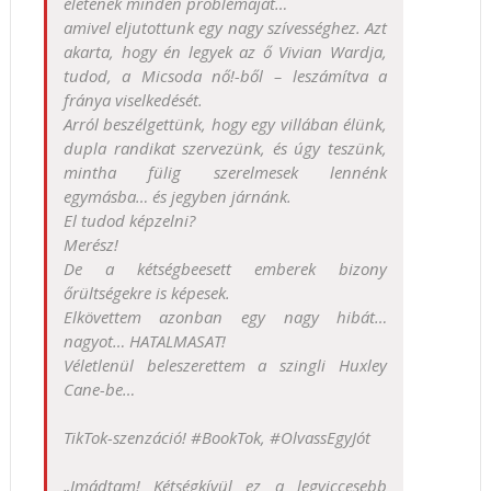
életének minden problémáját…
amivel eljutottunk egy nagy szívességhez. Azt
akarta, hogy én legyek az ő Vivian Wardja,
tudod, a Micsoda nő!-ből – leszámítva a
fránya viselkedését.
Arról beszélgettünk, hogy egy villában élünk,
dupla randikat szervezünk, és úgy teszünk,
mintha fülig szerelmesek lennénk
egymásba… és jegyben járnánk.
El tudod képzelni?
Merész!
De a kétségbeesett emberek bizony
őrültségekre is képesek.
Elkövettem azonban egy nagy hibát…
nagyot… HATALMASAT!
Véletlenül beleszerettem a szingli Huxley
Cane-be…
TikTok-szenzáció! #BookTok, #OlvassEgyJót
„Imádtam! Kétségkívül ez a legviccesebb