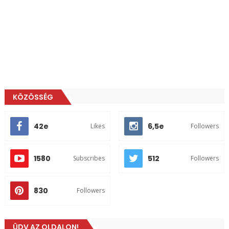
KÖZÖSSÉG
42e
6,5e
Likes
Followers
1580
512
Subscribes
Followers
830
Followers
ÜDV AZ OLDALON!