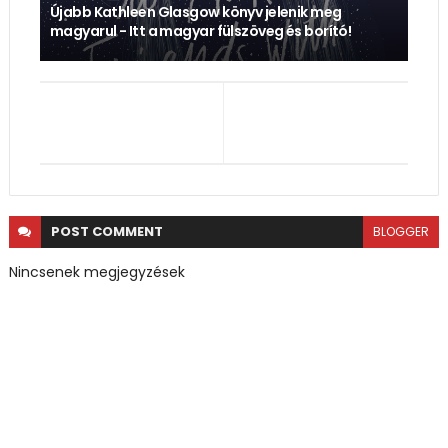
Újabb Kathleen Glasgow könyv jelenik meg
magyarul - Itt a magyar fülszöveg és borító!
POST
COMMENT
BLOGGER
Nincsenek megjegyzések