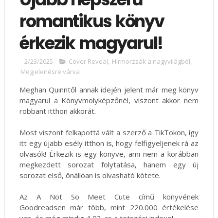
romantikus könyv
érkezik magyarul!
2/23/2025
Cover Reveal
,
Hírmorzsák a nagyvilágból
,
Megjelenésre várva
Meghan Quinntől annak idején jelent már meg könyv
magyarul a Könyvmolyképzőnél, viszont akkor nem
robbant itthon akkorát.
Most viszont felkapottá vált a szerző a TikTokon, így
itt egy újabb esély itthon is, hogy felfigyeljenek rá az
olvasók! Érkezik is egy könyve, ami nem a korábban
megkezdett sorozat folytatása, hanem egy új
sorozat első, önállóan is olvasható kötete.
Az A Not So Meet Cute című könyvének
Goodreadsen már több, mint 220.000 értékelése