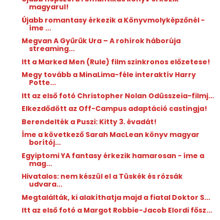
magyarul!
Újabb romantasy érkezik a Könyvmolyképzőnél -
íme ...
Megvan A Gyűrűk Ura – A rohírok háborúja
streaming...
Itt a Marked Men (Rule) film szinkronos előzetese!
Megy tovább a MinaLima-féle interaktív Harry
Potte...
Itt az első fotó Christopher Nolan Odüsszeia-filmj...
Elkezdődött az Off-Campus adaptáció castingja!
Berendelték a Puszi: Kitty 3. évadát!
Íme a következő Sarah MacLean könyv magyar
borítój...
Egyiptomi YA fantasy érkezik hamarosan - íme a
mag...
Hivatalos: nem készül el a Tüskék és rózsák
udvara...
Megtalálták, ki alakíthatja majd a fiatal Doktor S...
Itt az első fotó a Margot Robbie-Jacob Elordi fősz...