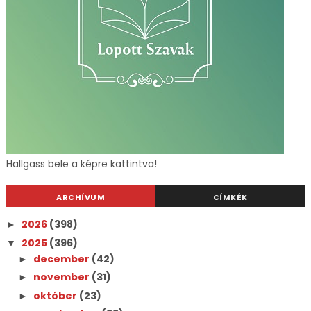
Hallgass bele a képre kattintva!
ARCHÍVUM
CÍMKÉK
2026
(398)
►
2025
(396)
▼
december
(42)
►
november
(31)
►
október
(23)
►