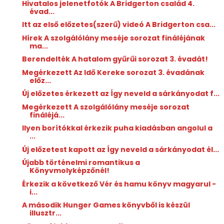
Hivatalos jelenetfotók A Bridgerton család 4.
évad...
Itt az első előzetes(szerű) videó A Bridgerton csa...
Hírek A szolgálólány meséje sorozat fináléjának
ma...
Berendelték A hatalom gyűrűi sorozat 3. évadát!
Megérkezett Az Idő Kereke sorozat 3. évadának
előz...
Új előzetes érkezett az Így neveld a sárkányodat f...
Megérkezett A szolgálólány meséje sorozat
fináléjá...
Ilyen borítókkal érkezik puha kiadásban angolul a
...
Új előzetest kapott az Így neveld a sárkányodat él...
Újabb történelmi romantikus a
Könyvmolyképzőnél!
Érkezik a következő Vér és hamu könyv magyarul -
i...
A második Hunger Games könyvből is készül
illusztr...