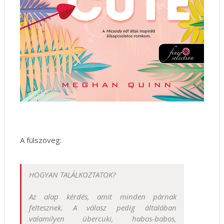
A fülszöveg:
HOGYAN TALÁLKOZTATOK?
Az alap kérdés, amit minden párnak
feltesznek. A válasz pedig általában
valamilyen übercuki, habos-babos,