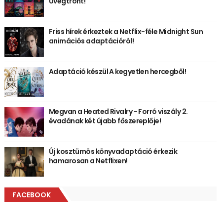
Üvegtrónt!
Friss hírek érkeztek a Netflix-féle Midnight Sun
animációs adaptációról!
Adaptáció készül A kegyetlen hercegből!
Megvan a Heated Rivalry - Forró viszály 2.
évadának két újabb főszereplője!
Új kosztümös könyvadaptáció érkezik
hamarosan a Netflixen!
FACEBOOK