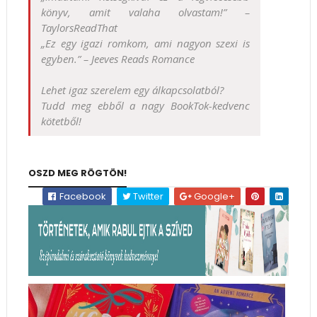
könyv, amit valaha olvastam!” –
TaylorsReadThat
„Ez egy igazi romkom, ami nagyon szexi is
egyben.” – Jeeves Reads Romance
Lehet igaz szerelem egy álkapcsolatból?
Tudd meg ebből a nagy BookTok-kedvenc
kötetből!
OSZD MEG RÖGTÖN!
Facebook
Twitter
Google+