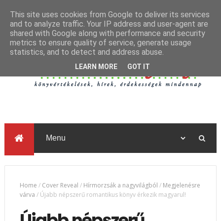
This site uses cookies from Google to deliver its services
and to analyze traffic. Your IP address and user-agent are
shared with Google along with performance and security
metrics to ensure quality of service, generate usage
statistics, and to detect and address abuse.
LEARN MORE
GOT IT
Home
/
Cover Reveal
/
Hírmorzsák a nagyvilágból
/
Megjelenésre
várva
/
Újabb népszerű romantikus könyv érkezik magyarul!
Újabb népszerű