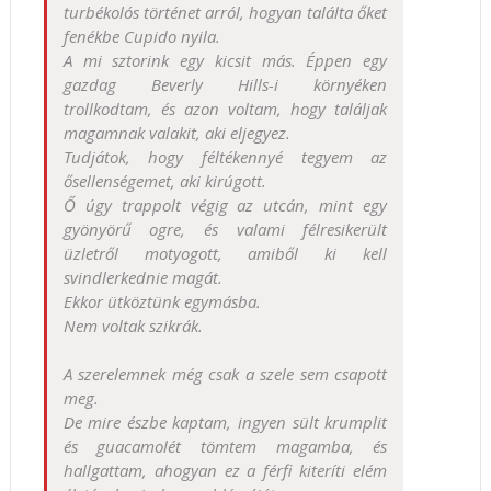
turbékolós történet arról, hogyan találta őket
fenékbe Cupido nyila.
A mi sztorink egy kicsit más. Éppen egy
gazdag Beverly Hills-i környéken
trollkodtam, és azon voltam, hogy találjak
magamnak valakit, aki eljegyez.
Tudjátok, hogy féltékennyé tegyem az
ősellenségemet, aki kirúgott.
Ő úgy trappolt végig az utcán, mint egy
gyönyörű ogre, és valami félresikerült
üzletről motyogott, amiből ki kell
svindlerkednie magát.
Ekkor ütköztünk egymásba.
Nem voltak szikrák.
A szerelemnek még csak a szele sem csapott
meg.
De mire észbe kaptam, ingyen sült krumplit
és guacamolét tömtem magamba, és
hallgattam, ahogyan ez a férfi kiteríti elém