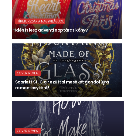
HÍRMORZSÁK A NAGYVILÁGBÓL
Idén is lesz adventi naptáras könyv!
COVER REVEAL
Scarlett St. Clair ezúttal meséket gondol újra
romantasyként!
COVER REVEAL