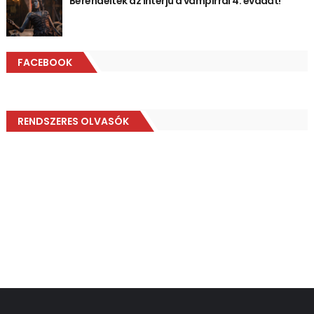
Berendelték az Interjú a vámpírral 4. évadát!
FACEBOOK
RENDSZERES OLVASÓK