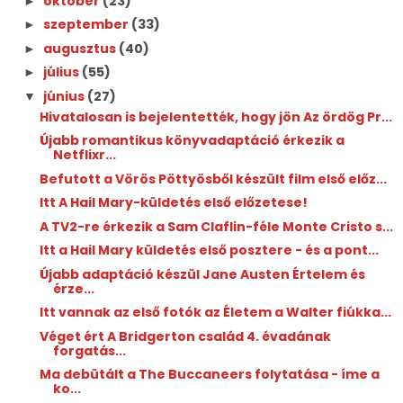
október
(23)
►
szeptember
(33)
►
augusztus
(40)
►
július
(55)
►
június
(27)
▼
Hivatalosan is bejelentették, hogy jön Az ördög Pr...
Újabb romantikus könyvadaptáció érkezik a
Netflixr...
Befutott a Vörös Pöttyösből készült film első előz...
Itt A Hail Mary-küldetés első előzetese!
A TV2-re érkezik a Sam Claflin-féle Monte Cristo s...
Itt a Hail Mary küldetés első posztere - és a pont...
Újabb adaptáció készül Jane Austen Értelem és
érze...
Itt vannak az első fotók az Életem a Walter fiúkka...
Véget ért A Bridgerton család 4. évadának
forgatás...
Ma debütált a The Buccaneers folytatása - íme a
ko...