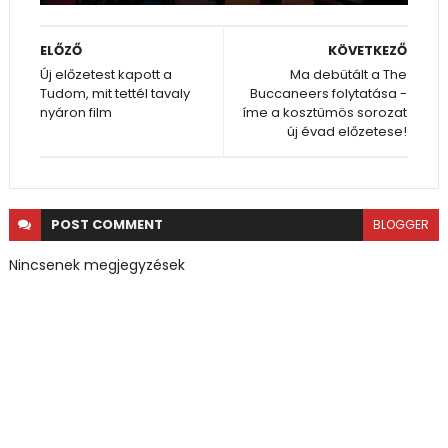
ELŐZŐ
KÖVETKEZŐ
Új előzetest kapott a
Ma debütált a The
Tudom, mit tettél tavaly
Buccaneers folytatása -
nyáron film
íme a kosztümös sorozat
új évad előzetese!
POST
COMMENT
BLOGGER
Nincsenek megjegyzések