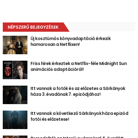
NÉPSZERŰ BEJEGYZÉSEK
Új kosztümös könyvadaptáció érkezik
hamarosan a Netflixen!
Friss hírek érkeztek a Netflix-féle Midnight Sun
animációs adaptációról!
Itt vannak a fotók és az előzetes a Sárkányok
háza 3. évadának 7. epizódjához!
Itt vannak a következő Sárkányok háza epizód
fotói és előzetese!