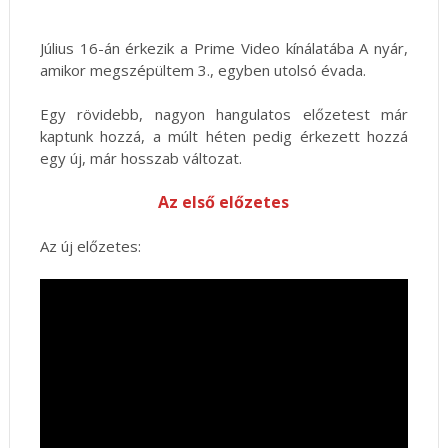
Július 16-án érkezik a Prime Video kínálatába A nyár,
amikor megszépültem 3., egyben utolsó évada.
Egy rövidebb, nagyon hangulatos előzetest már
kaptunk hozzá, a múlt héten pedig érkezett hozzá
egy új, már hosszab változat.
Az első előzetes
Az új előzetes: