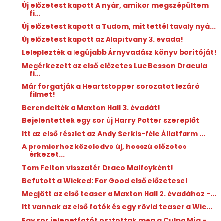
Új előzetest kapott A nyár, amikor megszépültem
fi...
Új előzetest kapott a Tudom, mit tettél tavaly nyá...
Új előzetest kapott az Alapítvány 3. évada!
Leleplezték a legújabb Árnyvadász könyv borítóját!
Megérkezett az első előzetes Luc Besson Dracula
fi...
Már forgatják a Heartstopper sorozatot lezáró
filmet!
Berendelték a Maxton Hall 3. évadát!
Bejelentettek egy sor új Harry Potter szereplőt
Itt az első részlet az Andy Serkis-féle Állatfarm ...
A premierhez közeledve új, hosszú előzetes
érkezet...
Tom Felton visszatér Draco Malfoyként!
Befutott a Wicked: For Good első előzetese!
Megjött az első teaser a Maxton Hall 2. évadához -...
Itt vannak az első fotók és egy rövid teaser a Wic...
Egy sor jelenetfotót osztottak meg a Culpa Mía -