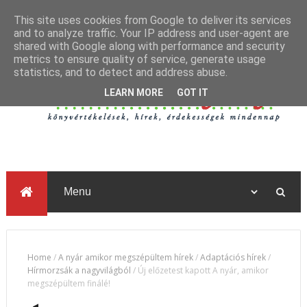
This site uses cookies from Google to deliver its services
and to analyze traffic. Your IP address and user-agent are
shared with Google along with performance and security
metrics to ensure quality of service, generate usage
statistics, and to detect and address abuse.
LEARN MORE
GOT IT
Home
/
A nyár amikor megszépültem hírek
/
Adaptációs hírek
/
Hírmorzsák a nagyvilágból
/
Új előzetest kapott A nyár, amikor
megszépültem finálé!