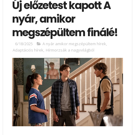
Új előzetest kapott A
nyár, amikor
megszépültem finálé!
6/18/2025
A nyár amikor megszépültem hírek
,
Adaptációs hírek
,
Hírmorzsák a nagyvilágból