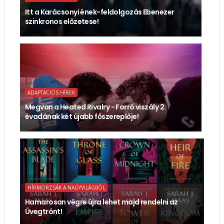
Itt a Karácsonyi ének-feldolgozás Ebenezer
szinkronos előzetese!
ADAPTÁCIÓS HÍREK
Megvan a Heated Rivalry - Forró viszály 2.
évadának két újabb főszereplője!
HÍRMORZSÁK A NAGYVILÁGBÓL
Hamarosan végre újra lehet majd rendelni az
Üvegtrónt!