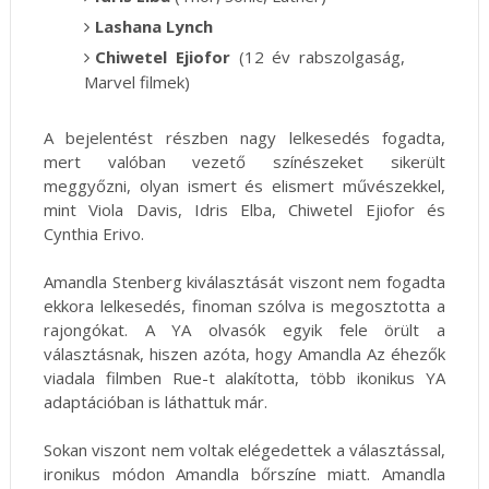
Lashana Lynch
Chiwetel Ejiofor
(12 év rabszolgaság,
Marvel filmek)
A bejelentést részben nagy lelkesedés fogadta,
mert valóban vezető színészeket sikerült
meggyőzni, olyan ismert és elismert művészekkel,
mint Viola Davis, Idris Elba, Chiwetel Ejiofor és
Cynthia Erivo.
Amandla Stenberg kiválasztását viszont nem fogadta
ekkora lelkesedés, finoman szólva is megosztotta a
rajongókat. A YA olvasók egyik fele örült a
választásnak, hiszen azóta, hogy Amandla Az éhezők
viadala filmben Rue-t alakította, több ikonikus YA
adaptációban is láthattuk már.
Sokan viszont nem voltak elégedettek a választással,
ironikus módon Amandla bőrszíne miatt. Amandla