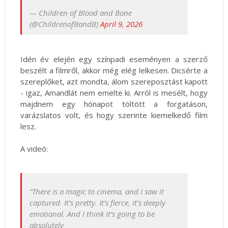
— Children of Blood and Bone
(@ChildrenofBandB)
April 9, 2026
Idén év elején egy színpadi eseményen a szerző
beszélt a filmről, akkor még elég lelkesen. Dicsérte a
szereplőket, azt mondta, álom szereposztást kapott
- igaz, Amandlát nem emelte ki. Arról is mesélt, hogy
majdnem egy hónapot töltött a forgatáson,
varázslatos volt, és hogy szerinte kiemelkedő film
lesz.
A videó:
“There is a magic to cinema, and I saw it
captured. It’s pretty. It’s fierce, it’s deeply
emotional. And I think it’s going to be
absolutely