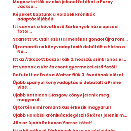
Megosztották az első jelenetfotókat a Percy
Jackso...
Képeket kaptunk a Holdbéli krónikák
adaptációjából!
Itt vannak a következő Sárkányok háza epizód
fotói...
Scarlett St. Clair ezúttal meséket gondol újra rom...
Új romantikus könyvadaptáció debütált a héten a
Ne...
Itt az Átkozott boszorkák 2. hosszú, szinkronos el...
Itt vannak a Vér és csont gyermekei első fotói!
Befutott az Én és a Walter fiúk 3. évadának előzet...
Újabb spanyol könyvadaptáció debütált a Prime
Vide...
Újabb Kathleen Glasgow könyv jelenik meg
magyarul ...
Új történelmi romantikus érkezik magyarul!
Újabb Holdbéli krónikák kiegészítő kötet jelenik m...
Jön az újabb Rebecca Yarros kötet!
Itt a következő Sárkányok háza epizód videós