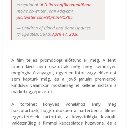
exceptional.”
#ChildrenofBloodandBone
movie co-writer Tomi Adeyemi.
pic.twitter.com/9QmbFVOZb5
— Children of Blood and Bone Updates
(@UpdatesCOBAB)
April 17, 2026
A film teljes promóciója előttünk áll még. A fenti
címen kívül nem osztottak még meg semmilyen
megfogható anyagot, egyetlen fotót vagy előzetest
sem kaptunk még, és a jövő januári premierből
kiindulva valamikor mostanság el kellene indítani a
marketinggépezetet.
A történet könyves vonalához annyi még
hozzátartozik, hogy miközben a háttérben a filmes
egyeztetések tartottak, a könyvtrilógia lezárult.
Valószínűleg a filmmel kapcsolatos huzavona, és a