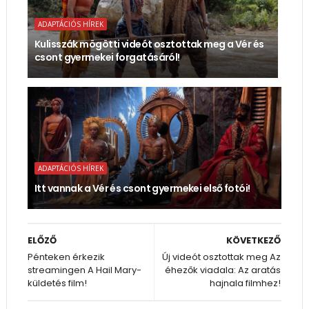
ADAPTÁCIÓS HÍREK
Kulisszák mögötti videót osztottak meg a Vér és
csont gyermekei forgatásáról!
ADAPTÁCIÓS HÍREK
Itt vannak a Vér és csont gyermekei első fotói!
ELŐZŐ
KÖVETKEZŐ
Pénteken érkezik
Új videót osztottak meg Az
streamingen A Hail Mary-
éhezők viadala: Az aratás
küldetés film!
hajnala filmhez!