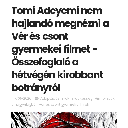
Tomi Adeyemi nem
hajlandó megnézni a
Vér és csont
gyermekei filmet -
Összefoglaló a
hétvégén kirobbant
botrányról
7/06/2026
Adaptációs hírek
,
Érdekesség
,
Hírmorzsák
a nagyvilágból
,
Vér és csont gyermekei hírek