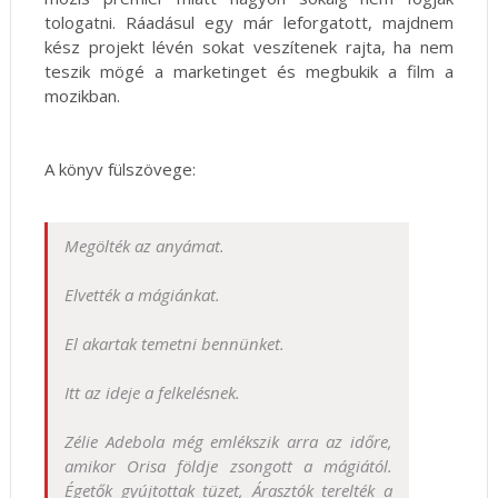
tologatni. Ráadásul egy már leforgatott, majdnem
kész projekt lévén sokat veszítenek rajta, ha nem
teszik mögé a marketinget és megbukik a film a
mozikban.
A könyv fülszövege:
Megölték ​az anyámat.
Elvették a mágiánkat.
El akartak temetni bennünket.
Itt az ideje a felkelésnek.
Zélie Adebola még emlékszik arra az időre,
amikor Orisa földje zsongott a mágiától.
Égetők gyújtottak tüzet, Árasztók terelték a