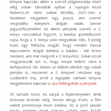
könyve kapcsán, akkor a szerző plágiumvádja miatt
elég sokan támadták nyíltan a rajongói közül
Roberts-et. Nem sokkal később, 2021-ben a
Redditen megjelent egy poszt, ami szerint
megtalálta Adeyemi dolgait valaki, benne
jegyzetfüzetekkel. Az akkori pletykák szerint a 2.
könyv rosszabbul fogyott, a kiadója gondolkozott
rajta, hogy a 3. könyv után megválnak tőle, ő pedig
ezen úgy felhúzta magát, hogy minden írással
kapcsolatos dolgát kidobta a kukáka - ide értve
mindent, ami már megvolt a 3. könyvhöz. Sokan ezzel
magyarázzák azt is, hogy ennyit kellett várni a
befejezésre. Kb. ebben az időben elindult egy másik
pletyka is, miszerint a 2. könyvet részben egy
szellemíró írta, erről a legújabb várható könyve
megjelenése kapcsán is
újra fellángoltak a pletykák
.
Itt tartunk most, és várjuk a fejleményeket. Amik
biztosan lesznek még, hiszen ahogy írtam, a film
valódi promóciója most indulna, és a jövő januári
mozis premier miatt nagyon sokáig nem fogják