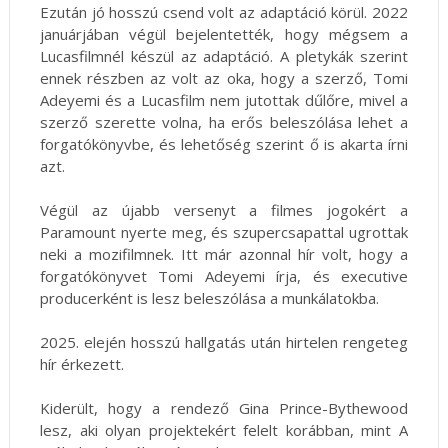
Ezután jó hosszú csend volt az adaptáció körül. 2022
januárjában végül bejelentették, hogy mégsem a
Lucasfilmnél készül az adaptáció. A pletykák szerint
ennek részben az volt az oka, hogy a szerző, Tomi
Adeyemi és a Lucasfilm nem jutottak dűlőre, mivel a
szerző szerette volna, ha erős beleszólása lehet a
forgatókönyvbe, és lehetőség szerint ő is akarta írni
azt.
Végül az újabb versenyt a filmes jogokért a
Paramount nyerte meg, és szupercsapattal ugrottak
neki a mozifilmnek. Itt már azonnal hír volt, hogy a
forgatókönyvet Tomi Adeyemi írja, és executive
producerként is lesz beleszólása a munkálatokba.
2025. elején hosszú hallgatás után hirtelen rengeteg
hír érkezett.
Kiderült, hogy a rendező Gina Prince-Bythewood
lesz, aki olyan projektekért felelt korábban, mint A