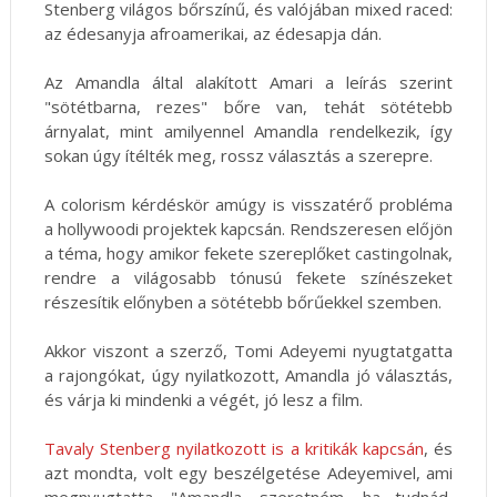
Stenberg világos bőrszínű, és valójában mixed raced:
az édesanyja afroamerikai, az édesapja dán.
Az Amandla által alakított Amari a leírás szerint
"sötétbarna, rezes" bőre van, tehát sötétebb
árnyalat, mint amilyennel Amandla rendelkezik, így
sokan úgy ítélték meg, rossz választás a szerepre.
A colorism kérdéskör amúgy is visszatérő probléma
a hollywoodi projektek kapcsán. Rendszeresen előjön
a téma, hogy amikor fekete szereplőket castingolnak,
rendre a világosabb tónusú fekete színészeket
részesítik előnyben a sötétebb bőrűekkel szemben.
Akkor viszont a szerző, Tomi Adeyemi nyugtatgatta
a rajongókat, úgy nyilatkozott, Amandla jó választás,
és várja ki mindenki a végét, jó lesz a film.
Tavaly Stenberg nyilatkozott is a kritikák kapcsán
, és
azt mondta, volt egy beszélgetése Adeyemivel, ami