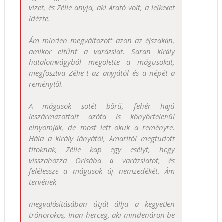
vizet, és Zélie anyja, aki Arató volt, a lelkeket
idézte.
Ám minden megváltozott azon az éjszakán,
amikor eltűnt a varázslat. Saran király
hatalomvágyból megölette a mágusokat,
megfosztva Zélie-t az anyjától és a népét a
reménytől.
A mágusok sötét bőrű, fehér hajú
leszármazottait azóta is könyörtelenül
elnyomják, de most lett okuk a reményre.
Hála a király lányától, Amaritól megtudott
titoknak, Zélie kap egy esélyt, hogy
visszahozza Orisába a varázslatot, és
felélessze a mágusok új nemzedékét. Ám
tervének
megvalósításában útját állja a kegyetlen
trónörökös, Inan herceg, aki mindenáron be