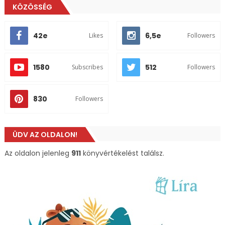
KÖZÖSSÉG
42e
6,5e
Likes
Followers
1580
512
Subscribes
Followers
830
Followers
ÜDV AZ OLDALON!
Az oldalon jelenleg
911
könyvértékelést találsz.