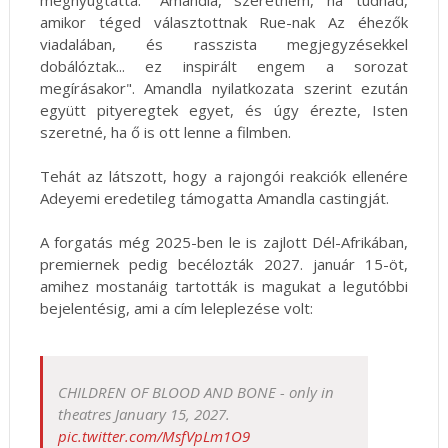
megnyugtatta. "Amandla, szeretném, ha tudnád,
amikor téged választottnak Rue-nak Az éhezők
viadalában, és rasszista megjegyzésekkel
dobálóztak... ez inspirált engem a sorozat
megírásakor". Amandla nyilatkozata szerint ezután
együtt pityeregtek egyet, és úgy érezte, Isten
szeretné, ha ő is ott lenne a filmben.
Tehát az látszott, hogy a rajongói reakciók ellenére
Adeyemi eredetileg támogatta Amandla castingját.
A forgatás még 2025-ben le is zajlott Dél-Afrikában,
premiernek pedig becélozták 2027. január 15-öt,
amihez mostanáig tartották is magukat a legutóbbi
bejelentésig, ami a cím leleplezése volt:
CHILDREN OF BLOOD AND BONE - only in
theatres January 15, 2027.
pic.twitter.com/MsfVpLm1O9