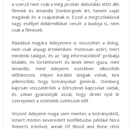
a szerző nem csak a még jócskán debütálás előtt álló
filmnek és Amandla Stenbergnek árt, hanem saját
magának és a csapatának is. Ezzel a megszólalással
nagy eséllyel dollármilliókat veszít a kiadója is, nem
csak a filmesek.
Ráadásul magára Adeyemire is visszüthet a dolog,
nem csak anyagi értelemben. Pontosan azért, mert
mindenki találgat, és az "alig információkból" próbálja
kitalálni, mi történhetett és kinek lehet igaza, mint
Amandla, mind Adeyemi esetében elkezdték
előhámozni, milyen korábbi dolgaik voltak, kire
jellemzőbb, hogy botrányokat generál... Stenberg
kapcsán visszatérőek a bőrszínnel kapcsolat vádak,
és sokan gyanúsítják azzal, hogy direkt nyúl le
szerepeket a sötétebb színészek elől.
Viszont Adeyemi maga sem mentes a botrányoktól,
ismert módon keveredett konfliktusba például Nora
Roberts írónővel, annak Of Blood and Bone című