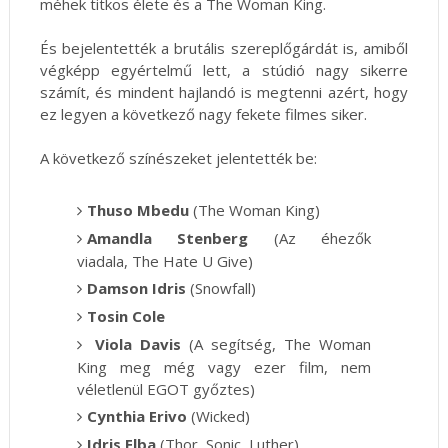
méhek titkos élete és a The Woman King.
És bejelentették a brutális szereplőgárdát is, amiből
végképp egyértelmű lett, a stúdió nagy sikerre
számít, és mindent hajlandó is megtenni azért, hogy
ez legyen a következő nagy fekete filmes siker.
A következő színészeket jelentették be:
Thuso Mbedu
(The Woman King)
Amandla Stenberg
(Az éhezők
viadala, The Hate U Give)
Damson Idris
(Snowfall)
Tosin Cole
Viola Davis
(A segítség, The Woman
King meg még vagy ezer film, nem
véletlenül EGOT győztes)
Cynthia Erivo
(Wicked)
Idris Elba
(Thor, Sonic, Luther)