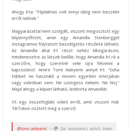
Ahogy írta: "Fájdalmas volt ennyi ideig nem beszélni
erről nektek."
Magyarázattal nem szolgált, viszont megosztott egy
képernyőfotót, amin egy Amandla Stenberggel
Instagramon folytatott beszélgetés részlete látható.
Az Amandla által írt részt nehéz kibogarászni,
mindenesetre az látszik belőle, hogy Amandla írt rá a
szerzőre, hogy szeretné vele újra felvenni a
kapcsolatot. Amire Tomi Adeyemi annyit írt: "Soha
többet ne használd a nevem egyetlen interjúban
vagy videóban sem. Ne üzengess nekem. Ne hívj."
Majd ahogy a képen látható, letiltotta Amandlát.
Itt egy összefoglaló videó erről, amit viszont már
TikTokon osztott meg a szerző:
@tomi.adeyemi
✨🐉 for everyone’s who’s been