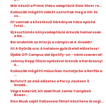
Már készül a Prime Video adaptáció Elsie Silver re...
Kulisszák mögötti videót osztottak meg a Vér és
cs...
Itt vannak a következő Sárkányok háza epizód
fotói...
Új kosztümös könyvadaptáció érkezik hamarosan
a Ne...
Berendelték az Interjú a vámpírral 4. évadát!
Itt A Gyűrűk ura: A hatalom gyűrűi első előzetese!
Újabb Off Campus dal Spotify-on - némi csavarral!
Johnny Depp főszereplésével érkezik a Karácsonyi
é...
Kulisszák mögötti műsorban mutatja be a Netflix a
...
Befutott az első előzetes a Percy Jackson 3.
évadá...
Végre kiderült, kit alakíthat Jamie Campbell
Bower...
Elon Musk saját Odüsszeia filmet készítene AI segí...