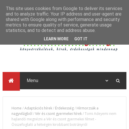
This site uses cookies from Google to deliver its services
and to analyze traffic. Your IP address and user-agent are
shared with Google along with performance and security
metrics to ensure quality of service, generate usage
statistics, and to detect and address abuse.
LEARN MORE
GOT IT
Home
/
Adaptációs hírek
/
Érdekesség
/
Hírmorzsák a
nagyvilágból
/
Vér és csont gyermekei hírek
/
Tomi Adeyemi nem
hajlandó megnézni a Vér és csont gyermekei filmet -
Összefoglaló a hétvégén kirobbant botrányról