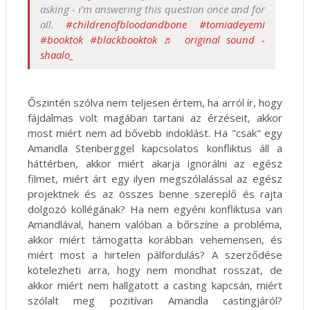
asking - i’m answering this question once and for
all.
#childrenofbloodandbone
#tomiadeyemi
#booktok
#blackbooktok
♬ original sound -
shaalo_
Őszintén szólva nem teljesen értem, ha arról ír, hogy
fájdalmas volt magában tartani az érzéseit, akkor
most miért nem ad bővebb indoklást. Ha "csak" egy
Amandla Stenberggel kapcsolatos konfliktus áll a
háttérben, akkor miért akarja ignorálni az egész
filmet, miért árt egy ilyen megszólalással az egész
projektnek és az összes benne szereplő és rajta
dolgozó kollégának? Ha nem egyéni konfliktusa van
Amandlával, hanem valóban a bőrszíne a probléma,
akkor miért támogatta korábban vehemensen, és
miért most a hirtelen pálfordulás? A szerződése
kötelezheti arra, hogy nem mondhat rosszat, de
akkor miért nem hallgatott a casting kapcsán, miért
szólalt meg pozitívan Amandla castingjáról?