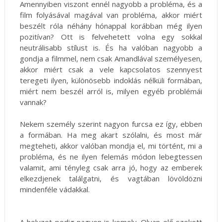
Amennyiben viszont ennél nagyobb a probléma, és a
film folyásával magával van probléma, akkor miért
beszélt róla néhány hónappal korábban még ilyen
pozitívan? Ott is felvehetett volna egy sokkal
neutrálisabb stílust is. És ha valóban nagyobb a
gondja a filmmel, nem csak Amandlával személyesen,
akkor miért csak a vele kapcsolatos szennyest
teregeti ilyen, különösebb indoklás nélküli formában,
miért nem beszél arról is, milyen egyéb problémái
vannak?
Nekem személy szerint nagyon furcsa ez így, ebben
a formában. Ha meg akart szólalni, és most már
megteheti, akkor valóban mondja el, mi történt, mi a
probléma, és ne ilyen felemás módon lebegtessen
valamit, ami tényleg csak arra jó, hogy az emberek
elkezdjenek találgatni, és vagtában lövöldözni
mindenféle vádakkal.