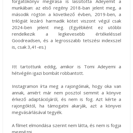
forgatókönyv megírása is lassította Adeyemit a
munkában: az első regény 2018-ban jelent meg, a
második rögtön a következő évben, 2019-ben, a
trilógiát lezáró harmadik kötet viszont végül csak
2024-ben jelent meg. (Egyébként ez utóbbi
rendelkezik a legkevesebb értékeléssel
Goodreadsen, és a legrosszabb tetszési indexszel
is, csak 3,41-es.)
Itt tartottunk eddig, amikor is Tomi Adeyemi a
hétvégén igazi bombát robbantott.
Instagramon írta meg a rajongóinak, hogy oka van
annak, amiért már nem posztol semmit a könyve
érkező adaptációjáról, és nem is fog. Azt kérte a
rajongóktól, ha támogatni akarják, azt a könyvei
megvásárlásával tegyék.
A filmet elmondása szerint nem látta, és nem is fogja
megnézni.