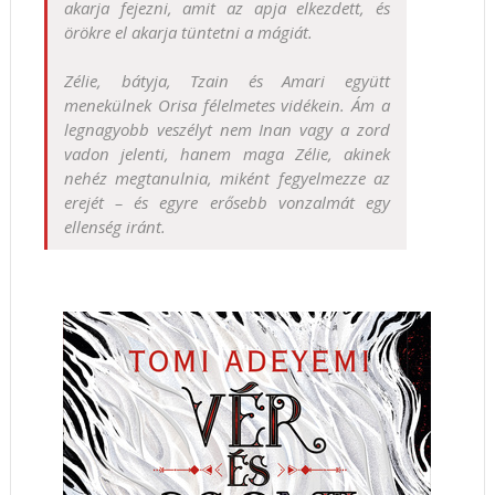
akarja fejezni, amit az apja elkezdett, és
örökre el akarja tüntetni a mágiát.
Zélie, bátyja, Tzain és Amari együtt
menekülnek Orisa félelmetes vidékein. Ám a
legnagyobb veszélyt nem Inan vagy a zord
vadon jelenti, hanem maga Zélie, akinek
nehéz megtanulnia, miként fegyelmezze az
erejét – és egyre erősebb vonzalmát egy
ellenség iránt.