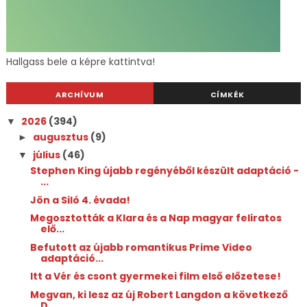
Hallgass bele a képre kattintva!
ARCHÍVUM
CÍMKÉK
2026
(394)
▼
augusztus
(9)
►
július
(46)
▼
Stephen King újabb regényéből készült adaptáció -
...
Jön a Siló 4. évada!
Megosztották a Klara és a Nap magyar feliratos
elő...
Befutott az újabb romantikus Prime Video
adaptáció...
Itt a Vér és csont gyermekei film első előzetese!
Megvan, ki lesz az új Robert Langdon a következő
D...