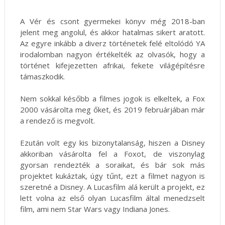
A Vér és csont gyermekei könyv még 2018-ban
jelent meg angolul, és akkor hatalmas sikert aratott.
Az egyre inkább a diverz történetek felé eltolódó YA
irodalomban nagyon értékelték az olvasók, hogy a
történet kifejezetten afrikai, fekete világépítésre
támaszkodik.
Nem sokkal később a filmes jogok is elkeltek, a Fox
2000 vásárolta meg őket, és 2019 februárjában már
a rendező is megvolt.
Ezután volt egy kis bizonytalanság, hiszen a Disney
akkoriban vásárolta fel a Foxot, de viszonylag
gyorsan rendezték a soraikat, és bár sok más
projektet kukáztak, úgy tűnt, ezt a filmet nagyon is
szeretné a Disney. A Lucasfilm alá került a projekt, ez
lett volna az első olyan Lucasfilm által menedzselt
film, ami nem Star Wars vagy Indiana Jones.