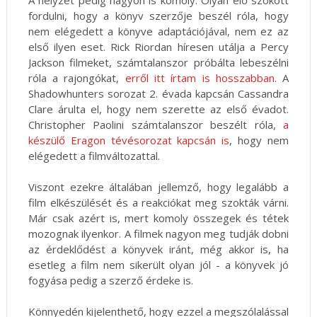
A helyzet pedig nagyon is komoly. Olyan elő szokott
fordulni, hogy a könyv szerzője beszél róla, hogy
nem elégedett a könyve adaptációjával, nem ez az
első ilyen eset. Rick Riordan híresen utálja a Percy
Jackson filmeket, számtalanszor próbálta lebeszélni
róla a rajongókat,
erről itt írtam is hosszabban
. A
Shadowhunters sorozat 2. évada kapcsán Cassandra
Clare árulta el, hogy nem szerette az első évadot.
Christopher Paolini számtalanszor beszélt róla,
a
készülő Eragon tévésorozat kapcsán is
, hogy nem
elégedett a filmváltozattal.
Viszont ezekre általában jellemző, hogy legalább a
film elkészülését és a reakciókat meg szokták várni.
Már csak azért is, mert komoly összegek és tétek
mozognak ilyenkor. A filmek nagyon meg tudják dobni
az érdeklődést a könyvek iránt, még akkor is, ha
esetleg a film nem sikerült olyan jól - a könyvek jó
fogyása pedig a szerző érdeke is.
Könnyedén kijelenthető, hogy ezzel a megszólalással