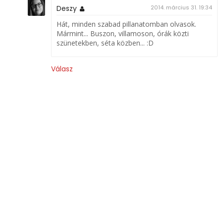
Deszy
2014. március 31. 19:34
Hát, minden szabad pillanatomban olvasok.
Mármint... Buszon, villamoson, órák közti
szünetekben, séta közben... :D
Válasz