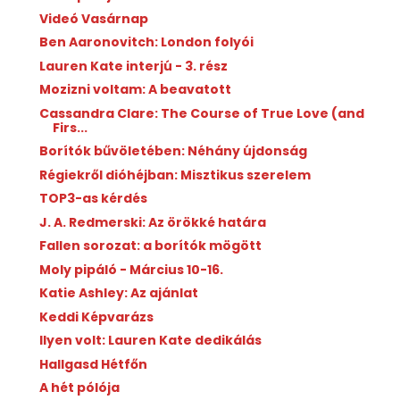
Videó Vasárnap
Ben Aaronovitch: London folyói
Lauren Kate interjú - 3. rész
Mozizni voltam: A beavatott
Cassandra Clare: The Course of True Love (and
Firs...
Borítók bűvöletében: Néhány újdonság
Régiekről dióhéjban: Misztikus szerelem
TOP3-as kérdés
J. A. Redmerski: Az örökké határa
Fallen sorozat: a borítók mögött
Moly pipáló - Március 10-16.
Katie Ashley: Az ajánlat
Keddi Képvarázs
Ilyen volt: Lauren Kate dedikálás
Hallgasd Hétfőn
A hét pólója