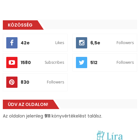
KÖZÖSSÉG
42e
6,5e
Likes
Followers
1580
512
Subscribes
Followers
830
Followers
ÜDV AZ OLDALON!
Az oldalon jelenleg
911
könyvértékelést találsz.