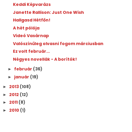
Keddi Képvarázs
Janette Rallison: Just One Wish
Hallgasd Hétfőn!
A hét pólója
Videó Vasárnap
Valószínűleg olvasni fogom márciusban
Ez volt február...
Négyes novellák - A borítók!
február
(36)
►
január
(19)
►
2013
(108)
►
2012
(12)
►
2011
(8)
►
2010
(1)
►