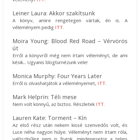
Leiner Laura: Akkor szakítsunk
A könyv, amire rengetegen vártak, én is. A
véleményem pedig
ITT
.
Moira Young: Blood Red Road – Vérvörös
út
Erről a könyvről még nem írtam véleményt, de ami
késik... Ugyanis blogturnézunk vele!
Monica Murphy: Four Years Later
Erről is olvashatjátok a véleményemet,
ITT
.
Mark Helprin: Téli mese
Nem volt könnyű, az biztos. Részletek
ITT
.
Lauren Kate: Torment – Kín
Az első rész után nekem kissé szenvedős volt, és
Luce néha nagyon hülye. Véleményt nem írtam róla,
valószínűleg nem is fogok, mindenesetre a teljes