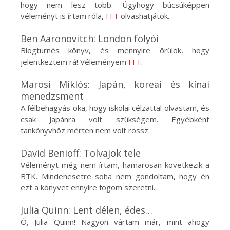
hogy nem lesz több. Úgyhogy búcsúképpen
véleményt is írtam róla,
ITT
olvashatjátok.
Ben Aaronovitch: London folyói
Blogturnés könyv, és mennyire örülök, hogy
jelentkeztem rá! Véleményem
ITT
.
Marosi Miklós: Japán, koreai és kínai
menedzsment
A félbehagyás oka, hogy iskolai célzattal olvastam, és
csak Japánra volt szükségem. Egyébként
tankönyvhöz mérten nem volt rossz.
David Benioff: Tolvajok tele
Véleményt még nem írtam, hamarosan következik a
BTK. Mindenesetre soha nem gondoltam, hogy én
ezt a könyvet ennyire fogom szeretni.
Julia Quinn: Lent délen, édes…
Ó, Julia Quinn! Nagyon vártam már, mint ahogy