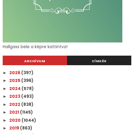
Hallgass bele a képre kattintva!
ARCHÍVUM
CÍMKÉK
2026
(397)
►
2025
(396)
►
2024
(578)
►
2023
(493)
►
2022
(838)
►
2021
(1145)
►
2020
(1044)
►
2019
(863)
►