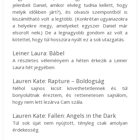
jelenbeli Daniel, amikor elvileg tudnia kellett, hogy
melyik időkben járt?), és olvasói szempontból is
kiszámítható volt a legtöbb. (Konkrétan ugyanazokra
a helyekre megy, amelyeket egyszer Daniel már
elsorolt neki.) De a legnagyobb gondom az volt a
kötettel, hogy túl hosszúra nyúlt ez a sok utazgatás.
Leiner Laura: Bábel
A részletes véleményem a héten érkezik a Leiner
Laura hét jegyében.
Lauren Kate: Rapture – Boldogság
Néhol sajnos kicsit követhetetlennek és túl
bonyolultnak éreztem, és rettenetesen sajnálom,
hogy nem lett lezárva Cam szála.
Lauren Kate: Fallen: Angels in the Dark
Túl sok újat nem nyújtott, tényleg csak amolyan
érdekesség.