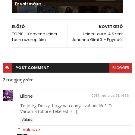
Ez volt május...
ELŐZŐ
KÖVETKEZŐ
TOP10 - Kedvenc Leiner
Leiner Laura: A Szent
Laura szereplőim
Johanna Gimi 3. - Egyedül
POST
COMMENT
BLOGGER
2 megjegyzés:
Liliane
2014. március 31. 14:36
Te jó ég Deszy, hogy van ennyi szabadidőd? :D
Várom a többi értékelést is! :))
Válasz
Válaszok