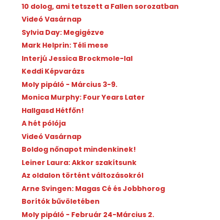
10 dolog, ami tetszett a Fallen sorozatban
Videó Vasárnap
Sylvia Day: Megigézve
Mark Helprin: Téli mese
Interjú Jessica Brockmole-lal
Keddi Képvarázs
Moly pipáló - Március 3-9.
Monica Murphy: Four Years Later
Hallgasd Hétfőn!
A hét pólója
Videó Vasárnap
Boldog nőnapot mindenkinek!
Leiner Laura: Akkor szakítsunk
Az oldalon történt változásokról
Arne Svingen: Magas Cé és Jobbhorog
Borítók bűvöletében
Moly pipáló - Február 24-Március 2.