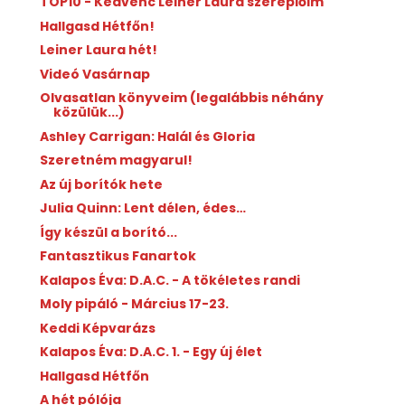
TOP10 - Kedvenc Leiner Laura szereplőim
Hallgasd Hétfőn!
Leiner Laura hét!
Videó Vasárnap
Olvasatlan könyveim (legalábbis néhány
közülük...)
Ashley Carrigan: Halál és Gloria
Szeretném magyarul!
Az új borítók hete
Julia Quinn: Lent délen, édes…
Így készül a borító...
Fantasztikus Fanartok
Kalapos Éva: D.A.C. - A tökéletes randi
Moly pipáló - Március 17-23.
Keddi Képvarázs
Kalapos Éva: D.A.C. 1. - Egy új élet
Hallgasd Hétfőn
A hét pólója