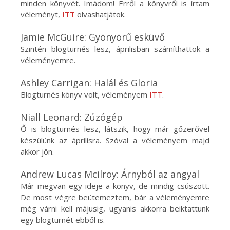
minden könyvét. Imádom! Erről a könyvről is írtam
véleményt,
ITT
olvashatjátok.
Jamie McGuire: Gyönyörű esküvő
Szintén blogturnés lesz, áprilisban számíthattok a
véleményemre.
Ashley Carrigan: Halál és Gloria
Blogturnés könyv volt, véleményem
ITT
.
Niall Leonard: Zúzógép
Ő is blogturnés lesz, látszik, hogy már gőzerővel
készülünk az áprilisra. Szóval a véleményem majd
akkor jön.
Andrew Lucas Mcilroy: Árnyból az angyal
Már megvan egy ideje a könyv, de mindig csúszott.
De most végre beütemeztem, bár a véleményemre
még várni kell májusig, ugyanis akkorra beiktattunk
egy blogturnét ebből is.