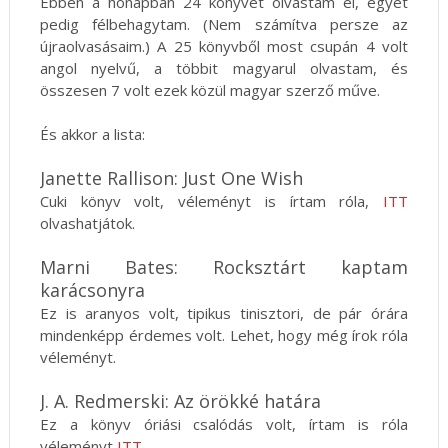
Ebben a hónapban 24 könyvet olvastam el, egyet
pedig félbehagytam. (Nem számítva persze az
újraolvasásaim.) A 25 könyvből most csupán 4 volt
angol nyelvű, a többit magyarul olvastam, és
összesen 7 volt ezek közül magyar szerző műve.
És akkor a lista:
Janette Rallison: Just One Wish
Cuki könyv volt, véleményt is írtam róla,
ITT
olvashatjátok.
Marni Bates: Rocksztárt kaptam
karácsonyra
Ez is aranyos volt, tipikus tinisztori, de pár órára
mindenképp érdemes volt. Lehet, hogy még írok róla
véleményt.
J. A. Redmerski: Az örökké határa
Ez a könyv óriási csalódás volt, írtam is róla
véleményt
ITT
.