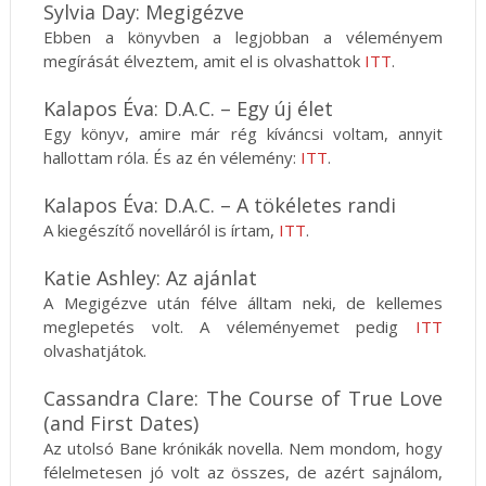
Sylvia Day: Megigézve
Ebben a könyvben a legjobban a véleményem
megírását élveztem, amit el is olvashattok
ITT
.
Kalapos Éva: D.A.C. – Egy új élet
Egy könyv, amire már rég kíváncsi voltam, annyit
hallottam róla. És az én vélemény:
ITT
.
Kalapos Éva: D.A.C. – A tökéletes randi
A kiegészítő novelláról is írtam,
ITT
.
Katie Ashley: Az ajánlat
A Megigézve után félve álltam neki, de kellemes
meglepetés volt. A véleményemet pedig
ITT
olvashatjátok.
Cassandra Clare: The Course of True Love
(and First Dates)
Az utolsó Bane krónikák novella. Nem mondom, hogy
félelmetesen jó volt az összes, de azért sajnálom,