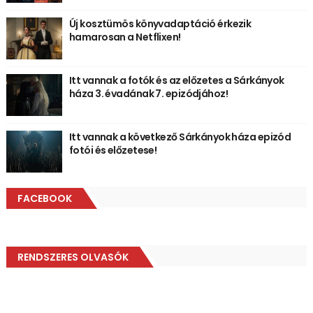
Új kosztümös könyvadaptáció érkezik
hamarosan a Netflixen!
Itt vannak a fotók és az előzetes a Sárkányok
háza 3. évadának 7. epizódjához!
Itt vannak a következő Sárkányok háza epizód
fotói és előzetese!
FACEBOOK
RENDSZERES OLVASÓK