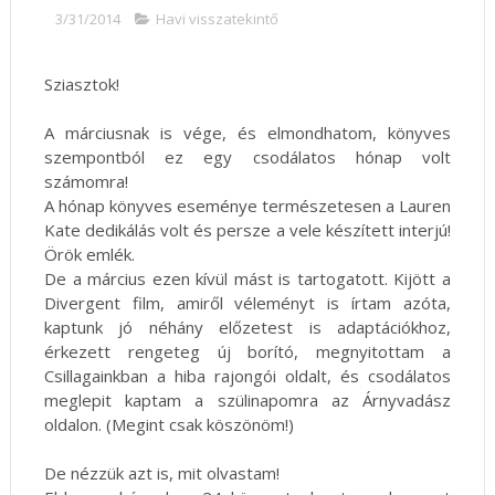
3/31/2014
Havi visszatekintő
Sziasztok!
A márciusnak is vége, és elmondhatom, könyves
szempontból ez egy csodálatos hónap volt
számomra!
A hónap könyves eseménye természetesen a Lauren
Kate dedikálás volt és persze a vele készített interjú!
Örök emlék.
De a március ezen kívül mást is tartogatott. Kijött a
Divergent film, amiről véleményt is írtam azóta,
kaptunk jó néhány előzetest is adaptációkhoz,
érkezett rengeteg új borító, megnyitottam a
Csillagainkban a hiba rajongói oldalt, és csodálatos
meglepit kaptam a szülinapomra az Árnyvadász
oldalon. (Megint csak köszönöm!)
De nézzük azt is, mit olvastam!