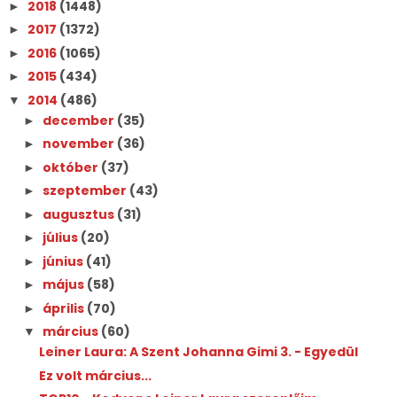
2018
(1448)
►
2017
(1372)
►
2016
(1065)
►
2015
(434)
►
2014
(486)
▼
december
(35)
►
november
(36)
►
október
(37)
►
szeptember
(43)
►
augusztus
(31)
►
július
(20)
►
június
(41)
►
május
(58)
►
április
(70)
►
március
(60)
▼
Leiner Laura: A Szent Johanna Gimi 3. - Egyedül
Ez volt március...