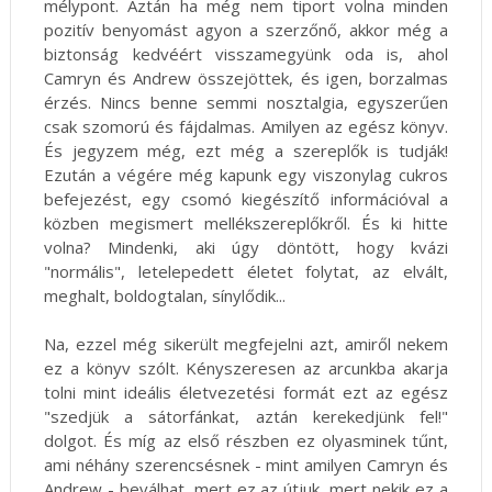
mélypont. Aztán ha még nem tiport volna minden
pozitív benyomást agyon a szerzőnő, akkor még a
biztonság kedvéért visszamegyünk oda is, ahol
Camryn és Andrew összejöttek, és igen, borzalmas
érzés. Nincs benne semmi nosztalgia, egyszerűen
csak szomorú és fájdalmas. Amilyen az egész könyv.
És jegyzem még, ezt még a szereplők is tudják!
Ezután a végére még kapunk egy viszonylag cukros
befejezést, egy csomó kiegészítő információval a
közben megismert mellékszereplőkről. És ki hitte
volna? Mindenki, aki úgy döntött, hogy kvázi
"normális", letelepedett életet folytat, az elvált,
meghalt, boldogtalan, sínylődik...
Na, ezzel még sikerült megfejelni azt, amiről nekem
ez a könyv szólt. Kényszeresen az arcunkba akarja
tolni mint ideális életvezetési formát ezt az egész
"szedjük a sátorfánkat, aztán kerekedjünk fel!"
dolgot. És míg az első részben ez olyasminek tűnt,
ami néhány szerencsésnek - mint amilyen Camryn és
Andrew - beválhat, mert ez az útjuk, mert nekik ez a