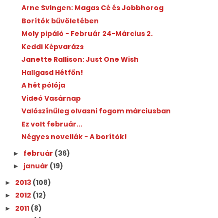
Arne Svingen: Magas Cé és Jobbhorog
Borítók bűvöletében
Moly pipáló - Február 24-Március 2.
Keddi Képvarázs
Janette Rallison: Just One Wish
Hallgasd Hétfőn!
A hét pólója
Videó Vasárnap
Valószínűleg olvasni fogom márciusban
Ez volt február...
Négyes novellák - A borítók!
február
(36)
►
január
(19)
►
2013
(108)
►
2012
(12)
►
2011
(8)
►