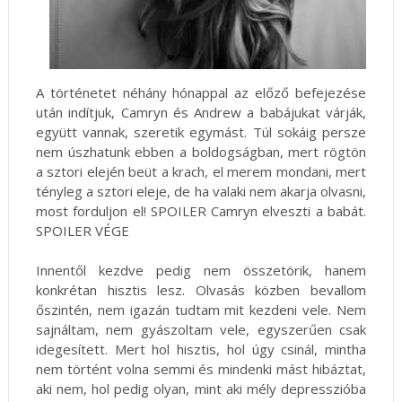
A történetet néhány hónappal az előző befejezése
után indítjuk, Camryn és Andrew a babájukat várják,
együtt vannak, szeretik egymást. Túl sokáig persze
nem úszhatunk ebben a boldogságban, mert rögtön
a sztori elején beüt a krach, el merem mondani, mert
tényleg a sztori eleje, de ha valaki nem akarja olvasni,
most forduljon el! SPOILER Camryn elveszti a babát.
SPOILER VÉGE
Innentől kezdve pedig nem összetörik, hanem
konkrétan hisztis lesz. Olvasás közben bevallom
őszintén, nem igazán tudtam mit kezdeni vele. Nem
sajnáltam, nem gyászoltam vele, egyszerűen csak
idegesített. Mert hol hisztis, hol úgy csinál, mintha
nem történt volna semmi és mindenki mást hibáztat,
aki nem, hol pedig olyan, mint aki mély depresszióba