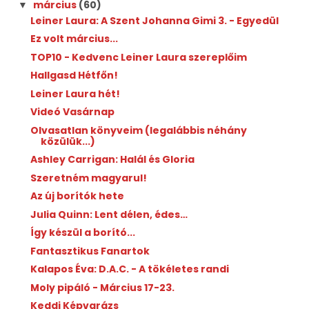
március
(60)
▼
Leiner Laura: A Szent Johanna Gimi 3. - Egyedül
Ez volt március...
TOP10 - Kedvenc Leiner Laura szereplőim
Hallgasd Hétfőn!
Leiner Laura hét!
Videó Vasárnap
Olvasatlan könyveim (legalábbis néhány
közülük...)
Ashley Carrigan: Halál és Gloria
Szeretném magyarul!
Az új borítók hete
Julia Quinn: Lent délen, édes…
Így készül a borító...
Fantasztikus Fanartok
Kalapos Éva: D.A.C. - A tökéletes randi
Moly pipáló - Március 17-23.
Keddi Képvarázs