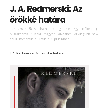
J. A. Redmerski: Az
örökké határa
3/19/2014
A soha határa
,
Egynek elmegy
,
Értékelés
,
J.
A. Redmerski
,
Külföldi
,
Magyarul olvastam
,
Mi világunk
,
new
adult
,
Romantikus/Erotikus
,
Ulpius Kiadó
J. A. Redmerski: Az örökké határa