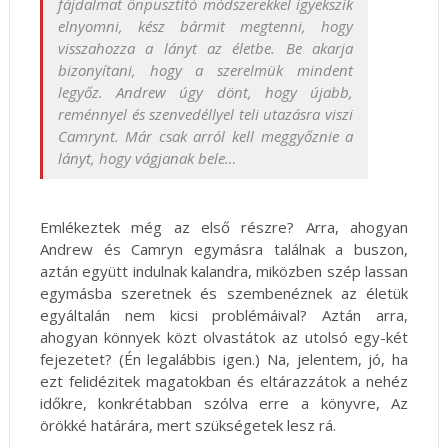
fájdalmat önpusztító módszerekkel igyekszik
elnyomni, kész bármit megtenni, hogy
visszahozza a lányt az életbe. Be akarja
bizonyítani, hogy a szerelmük mindent
legyőz. Andrew úgy dönt, hogy újabb,
reménnyel és szenvedéllyel teli utazásra viszi
Camrynt. Már csak arról kell meggyőznie a
lányt, hogy vágjanak bele…
Emlékeztek még az első részre? Arra, ahogyan
Andrew és Camryn egymásra találnak a buszon,
aztán együtt indulnak kalandra, miközben szép lassan
egymásba szeretnek és szembenéznek az életük
egyáltalán nem kicsi problémáival? Aztán arra,
ahogyan könnyek közt olvastátok az utolsó egy-két
fejezetet? (Én legalábbis igen.) Na, jelentem, jó, ha
ezt felidézitek magatokban és eltárazzátok a nehéz
időkre, konkrétabban szólva erre a könyvre, Az
örökké határára, mert szükségetek lesz rá.