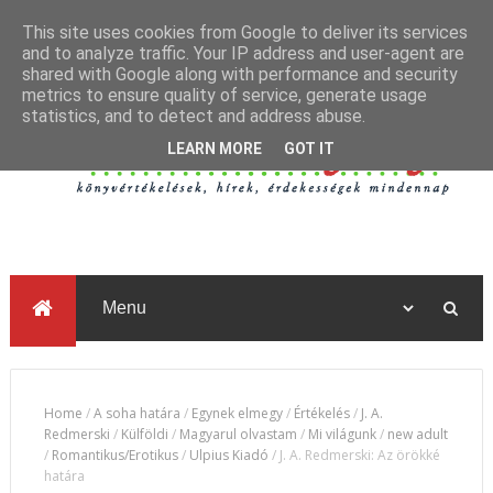
This site uses cookies from Google to deliver its services
and to analyze traffic. Your IP address and user-agent are
shared with Google along with performance and security
metrics to ensure quality of service, generate usage
statistics, and to detect and address abuse.
LEARN MORE
GOT IT
Home
/
A soha határa
/
Egynek elmegy
/
Értékelés
/
J. A.
Redmerski
/
Külföldi
/
Magyarul olvastam
/
Mi világunk
/
new adult
/
Romantikus/Erotikus
/
Ulpius Kiadó
/
J. A. Redmerski: Az örökké
határa