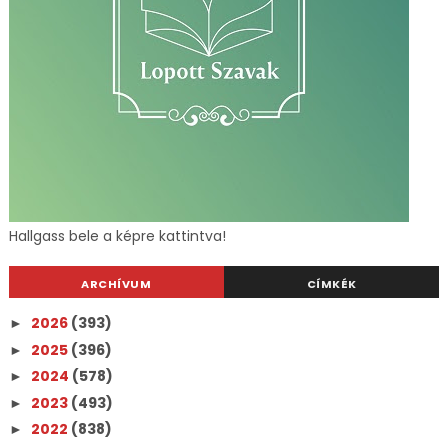
Hallgass bele a képre kattintva!
ARCHÍVUM
CÍMKÉK
2026
(393)
►
2025
(396)
►
2024
(578)
►
2023
(493)
►
2022
(838)
►