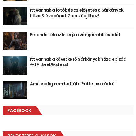
Itt vannak a fotók és az előzetes a Sárkányok
háza 3. évadának 7. epizódjához!
Berendelték az Interjú a vámpírral 4. évadát!
Itt vannak a következő Sárkányok háza epizód
fotói és előzetese!
Amit eddig nem tudtál a Potter családról
FACEBOOK