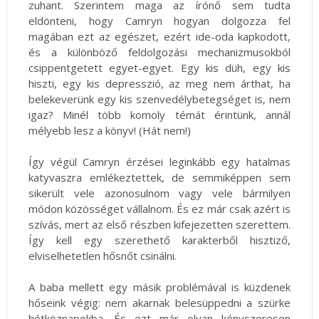
zuhant. Szerintem maga az írónő sem tudta
eldönteni, hogy Camryn hogyan dolgozza fel
magában ezt az egészet, ezért ide-oda kapkodott,
és a különböző feldolgozási mechanizmusokból
csippentgetett egyet-egyet. Egy kis düh, egy kis
hiszti, egy kis depresszió, az meg nem árthat, ha
belekeverünk egy kis szenvedélybetegséget is, nem
igaz? Minél több komoly témát érintünk, annál
mélyebb lesz a könyv! (Hát nem!)
Így végül Camryn érzései leginkább egy hatalmas
katyvaszra emlékeztettek, de semmiképpen sem
sikerült vele azonosulnom vagy vele bármilyen
módon közösséget vállalnom. És ez már csak azért is
szívás, mert az első részben kifejezetten szerettem.
Így kell egy szerethető karakterből hisztiző,
elviselhetetlen hősnőt csinálni.
A baba mellett egy másik problémával is küzdenek
hőseink végig: nem akarnak belesüppedni a szürke
hétköznapokba. És ezt már olyan kényszeresen