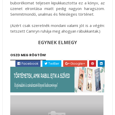
buborékomat teljesen kipukkasztotta ez a könyv, az
üzenet elrontása miatt pedig nagyon haragszom.
Semmitmondó, unalmas és felesleges történet.
(Azért csak szeretnék mondani valami jót is a végén:
tetszett Camryn ruhája meg ahogyan rábukkantak.)
EGYNEK ELMEGY
OSZD MEG RÖGTÖN!
Facebook
Twitter
Google+