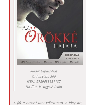
Kiadó
: Ulpius-ház
Oldalszám
: 366
ISBN
: 9789633831137
Fordító
: Medgyesi Csilla
A fiú a hosszú utat választotta. A lány azt,