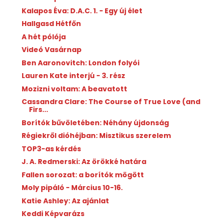
Kalapos Éva: D.A.C. 1. - Egy új élet
Hallgasd Hétfőn
A hét pólója
Videó Vasárnap
Ben Aaronovitch: London folyói
Lauren Kate interjú - 3. rész
Mozizni voltam: A beavatott
Cassandra Clare: The Course of True Love (and
Firs...
Borítók bűvöletében: Néhány újdonság
Régiekről dióhéjban: Misztikus szerelem
TOP3-as kérdés
J. A. Redmerski: Az örökké határa
Fallen sorozat: a borítók mögött
Moly pipáló - Március 10-16.
Katie Ashley: Az ajánlat
Keddi Képvarázs