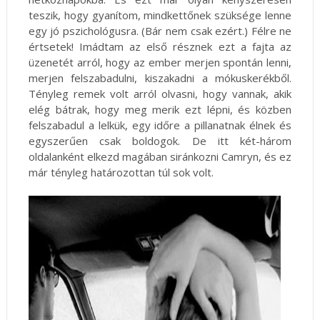
teszik, hogy gyanítom, mindkettőnek szüksége lenne
egy jó pszichológusra. (Bár nem csak ezért.) Félre ne
értsetek! Imádtam az első résznek ezt a fajta az
üzenetét arról, hogy az ember merjen spontán lenni,
merjen felszabadulni, kiszakadni a mókuskerékből.
Tényleg remek volt arról olvasni, hogy vannak, akik
elég bátrak, hogy meg merik ezt lépni, és közben
felszabadul a lelkük, egy időre a pillanatnak élnek és
egyszerűen csak boldogok. De itt két-három
oldalanként elkezd magában siránkozni Camryn, és ez
már tényleg határozottan túl sok volt.