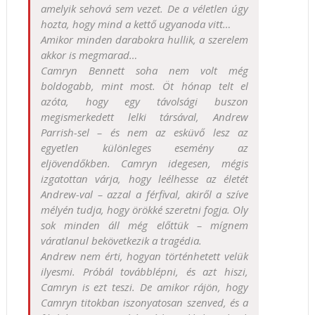
amelyik sehová sem vezet. De a véletlen úgy
hozta, hogy mind a kettő ugyanoda vitt…
Amikor minden darabokra hullik, a szerelem
akkor is megmarad…
Camryn Bennett soha nem volt még
boldogabb, mint most. Öt hónap telt el
azóta, hogy egy távolsági buszon
megismerkedett lelki társával, Andrew
Parrish-sel – és nem az esküvő lesz az
egyetlen különleges esemény az
eljövendőkben. Camryn idegesen, mégis
izgatottan várja, hogy leélhesse az életét
Andrew-val – azzal a férfival, akiről a szíve
mélyén tudja, hogy örökké szeretni fogja. Oly
sok minden áll még előttük – mígnem
váratlanul bekövetkezik a tragédia.
Andrew nem érti, hogyan történhetett velük
ilyesmi. Próbál továbblépni, és azt hiszi,
Camryn is ezt teszi. De amikor rájön, hogy
Camryn titokban iszonyatosan szenved, és a