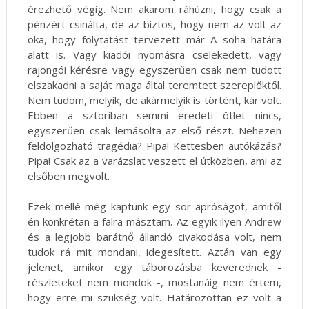
érezhető végig. Nem akarom ráhúzni, hogy csak a
pénzért csinálta, de az biztos, hogy nem az volt az
oka, hogy folytatást tervezett már A soha határa
alatt is. Vagy kiadói nyomásra cselekedett, vagy
rajongói kérésre vagy egyszerűen csak nem tudott
elszakadni a saját maga által teremtett szereplőktől.
Nem tudom, melyik, de akármelyik is történt, kár volt.
Ebben a sztoriban semmi eredeti ötlet nincs,
egyszerűen csak lemásolta az első részt. Nehezen
feldolgozható tragédia? Pipa! Kettesben autókázás?
Pipa! Csak az a varázslat veszett el útközben, ami az
elsőben megvolt.
Ezek mellé még kaptunk egy sor apróságot, amitől
én konkrétan a falra másztam. Az egyik ilyen Andrew
és a legjobb barátnő állandó civakodása volt, nem
tudok rá mit mondani, idegesített. Aztán van egy
jelenet, amikor egy táborozásba keverednek -
részleteket nem mondok -, mostanáig nem értem,
hogy erre mi szükség volt. Határozottan ez volt a