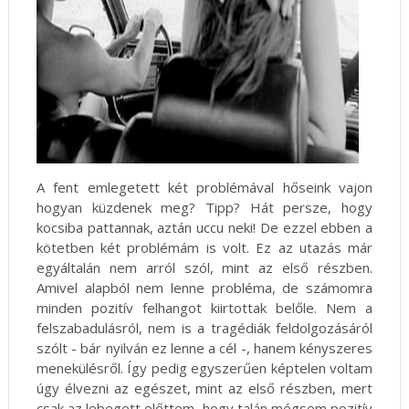
A fent emlegetett két problémával hőseink vajon
hogyan küzdenek meg? Tipp? Hát persze, hogy
kocsiba pattannak, aztán uccu neki! De ezzel ebben a
kötetben két problémám is volt. Ez az utazás már
egyáltalán nem arról szól, mint az első részben.
Amivel alapból nem lenne probléma, de számomra
minden pozitív felhangot kiirtottak belőle. Nem a
felszabadulásról, nem is a tragédiák feldolgozásáról
szólt - bár nyilván ez lenne a cél -, hanem kényszeres
menekülésről. Így pedig egyszerűen képtelen voltam
úgy élvezni az egészet, mint az első részben, mert
csak az lebegett előttem, hogy talán mégsem pozitív