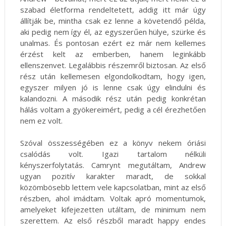
szabad életforma rendeltetett, addig itt már úgy
állítják be, mintha csak ez lenne a követendő példa,
aki pedig nem így él, az egyszerűen hülye, szürke és
unalmas. És pontosan ezért ez már nem kellemes
érzést kelt az emberben, hanem leginkább
ellenszenvet. Legalábbis részemről biztosan. Az első
rész után kellemesen elgondolkodtam, hogy igen,
egyszer milyen jó is lenne csak úgy elindulni és
kalandozni. A második rész után pedig konkrétan
hálás voltam a gyökereimért, pedig a cél érezhetően
nem ez volt.
Szóval összességében ez a könyv nekem óriási
csalódás volt. Igazi tartalom nélküli
kényszerfolytatás. Camrynt megutáltam, Andrew
ugyan pozitív karakter maradt, de sokkal
közömbösebb lettem vele kapcsolatban, mint az első
részben, ahol imádtam. Voltak apró momentumok,
amelyeket kifejezetten utáltam, de minimum nem
szerettem. Az első részből maradt happy endes