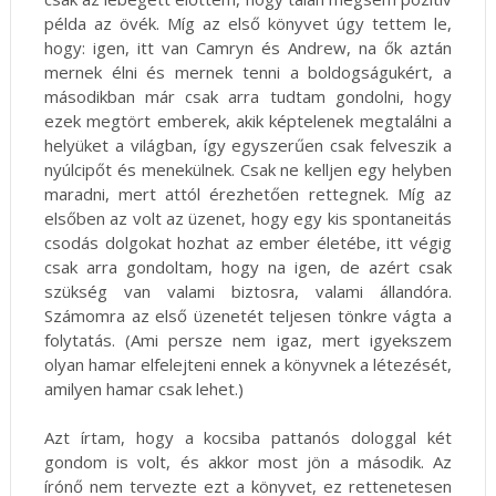
példa az övék. Míg az első könyvet úgy tettem le,
hogy: igen, itt van Camryn és Andrew, na ők aztán
mernek élni és mernek tenni a boldogságukért, a
másodikban már csak arra tudtam gondolni, hogy
ezek megtört emberek, akik képtelenek megtalálni a
helyüket a világban, így egyszerűen csak felveszik a
nyúlcipőt és menekülnek. Csak ne kelljen egy helyben
maradni, mert attól érezhetően rettegnek. Míg az
elsőben az volt az üzenet, hogy egy kis spontaneitás
csodás dolgokat hozhat az ember életébe, itt végig
csak arra gondoltam, hogy na igen, de azért csak
szükség van valami biztosra, valami állandóra.
Számomra az első üzenetét teljesen tönkre vágta a
folytatás. (Ami persze nem igaz, mert igyekszem
olyan hamar elfelejteni ennek a könyvnek a létezését,
amilyen hamar csak lehet.)
Azt írtam, hogy a kocsiba pattanós dologgal két
gondom is volt, és akkor most jön a második. Az
írónő nem tervezte ezt a könyvet, ez rettenetesen