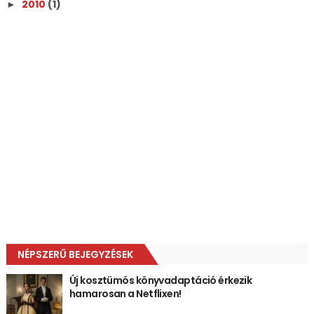
2010
(1)
►
NÉPSZERŰ BEJEGYZÉSEK
Új kosztümös könyvadaptáció érkezik
hamarosan a Netflixen!