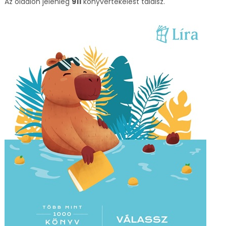
Az oldalon jelenleg
911
könyvértékelést találsz.