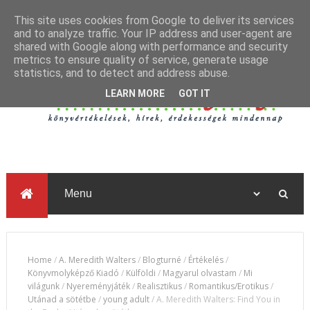
This site uses cookies from Google to deliver its services
and to analyze traffic. Your IP address and user-agent are
shared with Google along with performance and security
metrics to ensure quality of service, generate usage
statistics, and to detect and address abuse.
LEARN MORE
GOT IT
Home
/
A. Meredith Walters
/
Blogturné
/
Értékelés
/
Könyvmolyképző Kiadó
/
Külföldi
/
Magyarul olvastam
/
Mi
világunk
/
Nyereményjáték
/
Realisztikus
/
Romantikus/Erotikus
/
Utánad a sötétbe
/
young adult
/
A. Meredith Walters: Find You in