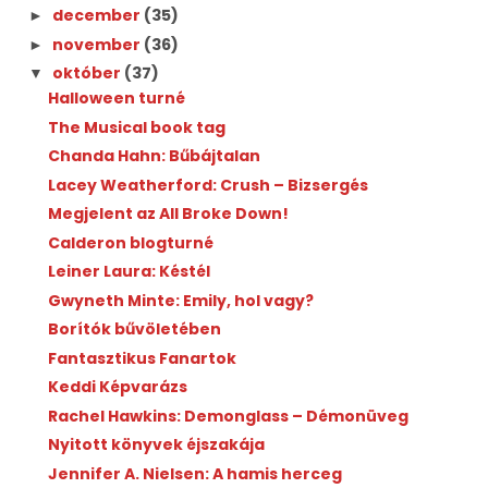
december
(35)
►
november
(36)
►
október
(37)
▼
Halloween turné
The Musical book tag
Chanda Hahn: Bűbájtalan
Lacey Weatherford: Crush – Bizsergés
Megjelent az All Broke Down!
Calderon blogturné
Leiner Laura: Késtél
Gwyneth Minte: Emily, hol vagy?
Borítók bűvöletében
Fantasztikus Fanartok
Keddi Képvarázs
Rachel Hawkins: Demonglass – Démonüveg
Nyitott könyvek éjszakája
Jennifer A. Nielsen: A hamis herceg