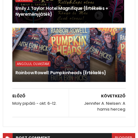
Emily J. Taylor: Hotel ​Magnifique {Értékelés +
Nyereményjáték}
ANGOLUL OLVASTAM
Rainbow Rowell: Pumpkinheads {Értékelés}
ELŐZŐ
KÖVETKEZŐ
Moly pipáló - okt. 6-12.
Jennifer A. Nielsen: A
hamis herceg
POST
COMMENT
BLOGGER