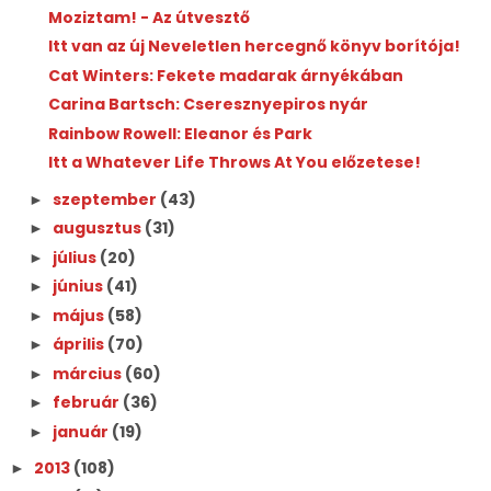
Moziztam! - Az útvesztő
Itt van az új Neveletlen hercegnő könyv borítója!
Cat Winters: Fekete madarak árnyékában
Carina Bartsch: Cseresznyepiros nyár
Rainbow Rowell: Eleanor és Park
Itt a Whatever Life Throws At You előzetese!
szeptember
(43)
►
augusztus
(31)
►
július
(20)
►
június
(41)
►
május
(58)
►
április
(70)
►
március
(60)
►
február
(36)
►
január
(19)
►
2013
(108)
►