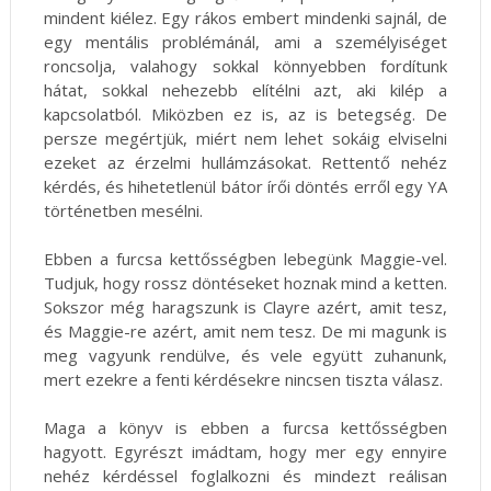
mindent kiélez. Egy rákos embert mindenki sajnál, de
egy mentális problémánál, ami a személyiséget
roncsolja, valahogy sokkal könnyebben fordítunk
hátat, sokkal nehezebb elítélni azt, aki kilép a
kapcsolatból. Miközben ez is, az is betegség. De
persze megértjük, miért nem lehet sokáig elviselni
ezeket az érzelmi hullámzásokat. Rettentő nehéz
kérdés, és hihetetlenül bátor írői döntés erről egy YA
történetben mesélni.
Ebben a furcsa kettősségben lebegünk Maggie-vel.
Tudjuk, hogy rossz döntéseket hoznak mind a ketten.
Sokszor még haragszunk is Clayre azért, amit tesz,
és Maggie-re azért, amit nem tesz. De mi magunk is
meg vagyunk rendülve, és vele együtt zuhanunk,
mert ezekre a fenti kérdésekre nincsen tiszta válasz.
Maga a könyv is ebben a furcsa kettősségben
hagyott. Egyrészt imádtam, hogy mer egy ennyire
nehéz kérdéssel foglalkozni és mindezt reálisan