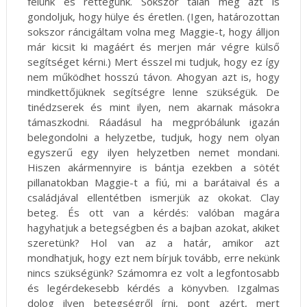
félünk és rettegünk. Sokszor talán még azt is
gondoljuk, hogy hülye és éretlen. (Igen, határozottan
sokszor ráncigáltam volna meg Maggie-t, hogy álljon
már kicsit ki magáért és merjen már végre külső
segítséget kérni.) Mert ésszel mi tudjuk, hogy ez így
nem működhet hosszú távon. Ahogyan azt is, hogy
mindkettőjüknek segítségre lenne szükségük. De
tinédzserek és mint ilyen, nem akarnak másokra
támaszkodni. Ráadásul ha megpróbálunk igazán
belegondolni a helyzetbe, tudjuk, hogy nem olyan
egyszerű egy ilyen helyzetben nemet mondani.
Hiszen akármennyire is bántja ezekben a sötét
pillanatokban Maggie-t a fiú, mi a barátaival és a
családjával ellentétben ismerjük az okokat. Clay
beteg. És ott van a kérdés: valóban magára
hagyhatjuk a betegségben és a bajban azokat, akiket
szeretünk? Hol van az a határ, amikor azt
mondhatjuk, hogy ezt nem bírjuk tovább, erre nekünk
nincs szükségünk? Számomra ez volt a legfontosabb
és legérdekesebb kérdés a könyvben. Izgalmas
dolog ilyen betegségről írni, pont azért, mert