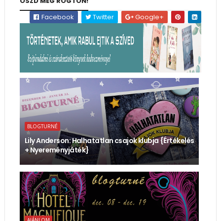
OSZD MEG RÖGTÖN!
Facebook
Twitter
Google+
BLOGTURNÉ
Lily Anderson: Halhatatlan ​csajok klubja {Értékelés
+ Nyereményjáték}
AJÁNLOM