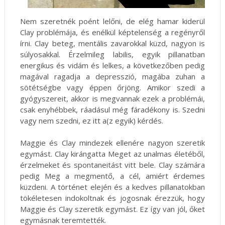
Nem szeretnék poént lelőni, de elég hamar kiderül
Clay problémája, és enélkül képtelenség a regényről
írni. Clay beteg, mentális zavarokkal küzd, nagyon is
súlyosakkal. Érzelmileg labilis, egyik pillanatban
energikus és vidám és lelkes, a következőben pedig
magával ragadja a depresszió, magába zuhan a
sötétségbe vagy éppen őrjöng. Amikor szedi a
gyógyszereit, akkor is megvannak ezek a problémái,
csak enyhébbek, ráadásul még fáradékony is. Szedni
vagy nem szedni, ez itt a(z egyik) kérdés.
Maggie és Clay mindezek ellenére nagyon szeretik
egymást. Clay kirángatta Meget az unalmas életéből,
érzelmeket és spontaneitást vitt bele. Clay számára
pedig Meg a megmentő, a cél, amiért érdemes
küzdeni. A történet elején és a kedves pillanatokban
tökéletesen indokoltnak és jogosnak érezzük, hogy
Maggie és Clay szeretik egymást. Ez így van jól, őket
egymásnak teremtették.