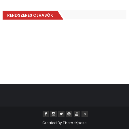
RENDSZERES OLVASÓK
Created By
ThemeXpose