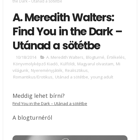
the Dark – Utánad a sötétbe
A. Meredith Walters:
Find You in the Dark –
Utánad a sötétbe
10/18/2014
A. Meredith Walters
,
Blogturné
,
Értékelés
,
Könyvmolyképző Kiadó
,
Külföldi
,
Magyarul olvastam
,
Mi
világunk
,
Nyereményjáték
,
Realisztikus
,
Romantikus/Erotikus
,
Utánad a sötétbe
,
young adult
Meddig lehet bírni?
Find You in the Dark – Utánad a sötétbe
A blogturnéról