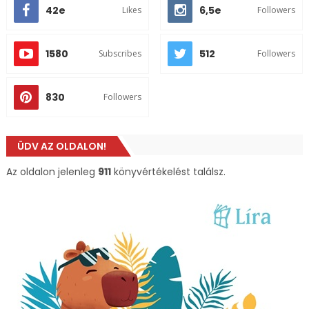
42e
6,5e
Likes
Followers
1580
512
Subscribes
Followers
830
Followers
ÜDV AZ OLDALON!
Az oldalon jelenleg
911
könyvértékelést találsz.