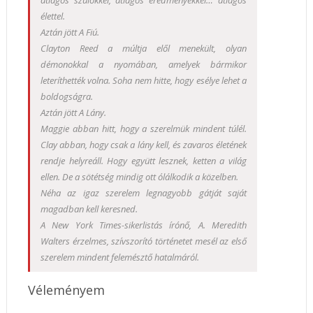
átlagos szülőkkel, átlagos eredményekkel… átlagos
élettel.
Aztán jött A Fiú.
Clayton Reed a múltja elől menekült, olyan
démonokkal a nyomában, amelyek bármikor
leteríthették volna. Soha nem hitte, hogy esélye lehet a
boldogságra.
Aztán jött A Lány.
Maggie abban hitt, hogy a szerelmük mindent túlél.
Clay abban, hogy csak a lány kell, és zavaros életének
rendje helyreáll. Hogy együtt lesznek, ketten a világ
ellen. De a sötétség mindig ott ólálkodik a közelben.
Néha az igaz szerelem legnagyobb gátját saját
magadban kell keresned.
A New York Times-sikerlistás írónő, A. Meredith
Walters érzelmes, szívszorító történetet mesél az első
szerelem mindent felemésztő hatalmáról.
Véleményem