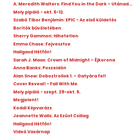
A. Meredith Walters: Find You in the Dark – Utánad...
Moly pipáló - okt. 6-12.
Szabó Tibor Benjámin: EPIC - Az első küldetés
Borítók bűvöletében
Sherry Gammon: Hihetetlen
Emma Chase: Fejvesztve
Hallgasd Hétfőn!
Sarah J. Maas: Crown of Midnight – Éjkorona
Anna Banks: Poszeidón
Alan Snow: Doboztrollok 1. – Gatyára fel!
Cover Reveal! - Fall With Me
Moly pipáló - szept. 29-okt. 5.
Megjelent!
Keddi Képvarázs
Jeannette Walls: Az Ezüst Csillag
Hallgasd Hétfőn!
Videó Vasárnap