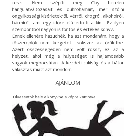
teszi. Nem szépíti meg Clay hirtelen
hangulatváltozásait és dührohamait, mer szólni
öngyilkossági kísérletekről, vérről, drogról, alkoholról,
bármiről, ami egy időre elfeledteti a kínt. Ez ilyen
szempontból nagyon is fontos és értékes könyv.
Ennek ellenére hazudnék, ha azt mondanám, hogy a
főszereplők nem kergetett sokszor az őrületbe.
Azért összességében nem volt rossz, ez az a
helyzet, ahol még a hülyeséget is hajlamosabb
vagyok megbocsátani. A kezdeti cukiság és a bátor
választás miatt azt mondom...
AJÁNLOM
Olvassatok bele a könyvbe a képre kattintva!