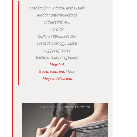
Eredeti cím: Find You in the Dark
Kiadó: Könyvmolyképző
Oldalszám: 408
Fordító:
ISBN:
9789633991206
Sorozat: Somogyi Eszter
Függővég: so-so
Bechdel-teszt: megbukott
Moly link
Goodreads link
(4,03)
Megrendelési link