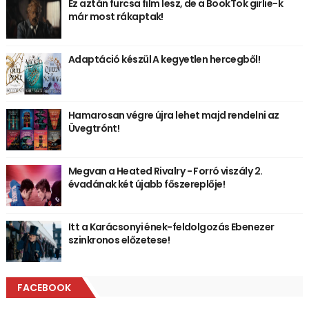
Ez aztán furcsa film lesz, de a BookTok girlie-k
már most rákaptak!
Adaptáció készül A kegyetlen hercegből!
Hamarosan végre újra lehet majd rendelni az
Üvegtrónt!
Megvan a Heated Rivalry - Forró viszály 2.
évadának két újabb főszereplője!
Itt a Karácsonyi ének-feldolgozás Ebenezer
szinkronos előzetese!
FACEBOOK