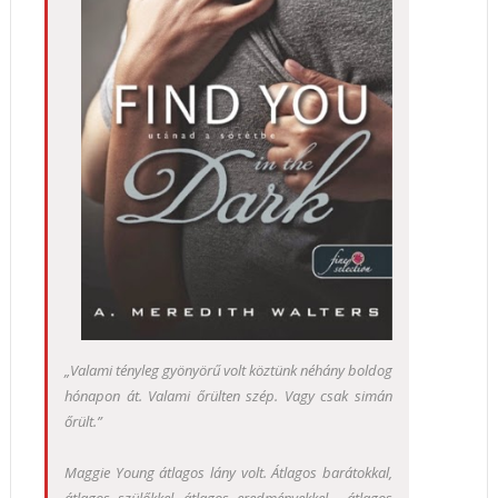
„Valami tényleg gyönyörű volt köztünk néhány boldog
hónapon át. Valami őrülten szép. Vagy csak simán
őrült.”
Maggie Young átlagos lány volt. Átlagos barátokkal,