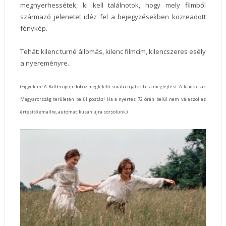
megnyerhessétek, ki kell találnotok, hogy mely filmből
származó jelenetet idéz fel a bejegyzésekben közreadott
fénykép.
Tehát: kilenc turné állomás, kilenc filmcím, kilencszeres esély
a nyereményre.
(Figyelem! A Rafflecopter doboz megfelelő sorába írjátok be a megfejtést. A kiadó csak
Magyarország területén belül postáz! Ha a nyertes 72 órán belül nem válaszol az
értesítő emailre, automatikusan újra sorsolunk.)