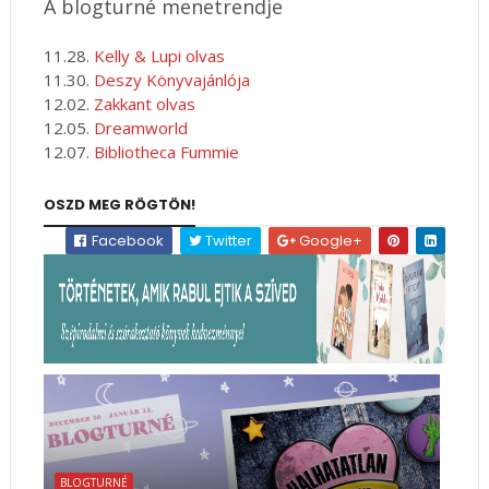
A blogturné menetrendje
11.28.
Kelly & Lupi olvas
11.30.
Deszy Könyvajánlója
12.02.
Zakkant olvas
12.05.
Dreamworld
12.07.
Bibliotheca Fummie
OSZD MEG RÖGTÖN!
Facebook
Twitter
Google+
BLOGTURNÉ