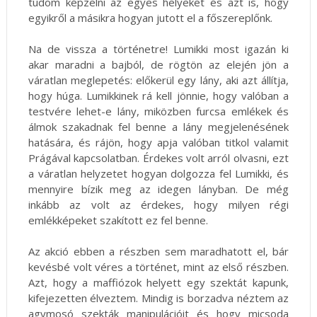
tudom képzelni az egyes helyeket és azt is, hogy
egyikről a másikra hogyan jutott el a főszereplőnk.
Na de vissza a történetre! Lumikki most igazán ki
akar maradni a bajból, de rögtön az elején jön a
váratlan meglepetés: előkerül egy lány, aki azt állítja,
hogy húga. Lumikkinek rá kell jönnie, hogy valóban a
testvére lehet-e lány, miközben furcsa emlékek és
álmok szakadnak fel benne a lány megjelenésének
hatására, és rájön, hogy apja valóban titkol valamit
Prágával kapcsolatban. Érdekes volt arról olvasni, ezt
a váratlan helyzetet hogyan dolgozza fel Lumikki, és
mennyire bízik meg az idegen lányban. De még
inkább az volt az érdekes, hogy milyen régi
emlékképeket szakított ez fel benne.
Az akció ebben a részben sem maradhatott el, bár
kevésbé volt véres a történet, mint az első részben.
Azt, hogy a maffiózok helyett egy szektát kapunk,
kifejezetten élveztem. Mindig is borzadva néztem az
agymosó szekták manipulációit és hogy micsoda