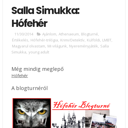
Salla Simukka:
Hófehér
11/30/2014
Ajánlom
,
Athenaeum
,
Blogturné
,
Értékelés
,
Hófehér-trilógia
,
Krimi/Detektív
,
Külföldi
,
LMBT
,
Magyarul olvastam
,
Mi világunk
,
Nyereményjáték
,
Salla
Simukka
,
young adult
Még mindig meglepő
Hófehér
A blogturnéról