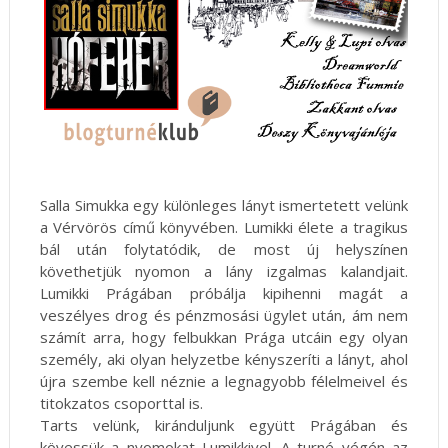
Salla Simukka egy különleges lányt ismertetett velünk
a Vérvörös című könyvében. Lumikki élete a tragikus
bál után folytatódik, de most új helyszínen
követhetjük nyomon a lány izgalmas kalandjait.
Lumikki Prágában próbálja kipihenni magát a
veszélyes drog és pénzmosási ügylet után, ám nem
számít arra, hogy felbukkan Prága utcáin egy olyan
személy, aki olyan helyzetbe kényszeríti a lányt, ahol
újra szembe kell néznie a legnagyobb félelmeivel és
titokzatos csoporttal is.
Tarts velünk, kiránduljunk együtt Prágában és
kövessük a nyomokat Lumikkivel. A turné végén az