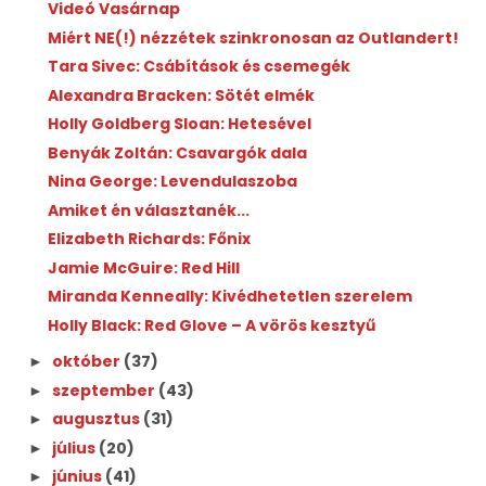
Videó Vasárnap
Miért NE(!) nézzétek szinkronosan az Outlandert!
Tara Sivec: Csábítások és csemegék
Alexandra Bracken: Sötét elmék
Holly Goldberg Sloan: Hetesével
Benyák Zoltán: Csavargók dala
Nina George: Levendulaszoba
Amiket én választanék...
Elizabeth Richards: Főnix
Jamie McGuire: Red Hill
Miranda Kenneally: Kivédhetetlen szerelem
Holly Black: Red Glove – A vörös kesztyű
október
(37)
►
szeptember
(43)
►
augusztus
(31)
►
július
(20)
►
június
(41)
►