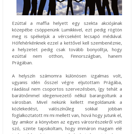
Ezúttal a maffia helyett egy szekta akciójának
közepébe csöppenünk Lumikkivel, ezt pedig rögtön
meg is spékeljük a vércseként lecsapó médiával.
Hófehérkénknek ezzel a kettővel kell szembenéznie,
a helyzetet pedig csak tovább bonyolítja, hogy
ezúttal nem otthon, Finnországban, hanem
Prágában.
A helyszín számomra különösen izgalmas volt,
ugyanis idén ősszel végre eljutottam Prágába,
ráadásul nem csoportos szervezésben, így tehát a
barátnőmmel idegenvezető nélkül barangoltunk a
városban. Mivel nekünk kellett megoldanunk a
közlekedést, valószínűleg sokkal jobban
foglalkoztatott mi mi mellett van, hová hogy jutunk el,
így amikor a könyvben az egyes városrészekről volt
szó, szinte tapsikoltam, hogy immáron magam elé