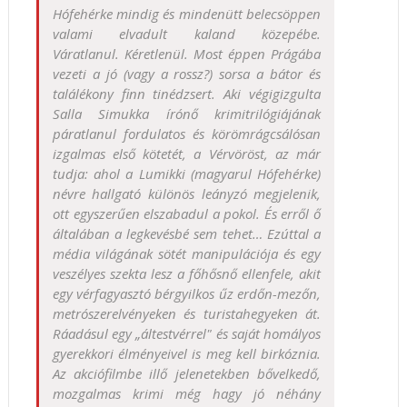
Hófehérke mindig és mindenütt belecsöppen
valami elvadult kaland közepébe.
Váratlanul. Kéretlenül. Most éppen Prágába
vezeti a jó (vagy a rossz?) sorsa a bátor és
találékony finn tinédzsert. Aki végigizgulta
Salla Simukka írónő krimitrilógiájának
páratlanul fordulatos és körömrágcsálósan
izgalmas első kötetét, a Vérvöröst, az már
tudja: ahol a Lumikki (magyarul Hófehérke)
névre hallgató különös leányzó megjelenik,
ott egyszerűen elszabadul a pokol. És erről ő
általában a legkevésbé sem tehet… Ezúttal a
média világának sötét manipulációja és egy
veszélyes szekta lesz a főhősnő ellenfele, akit
egy vérfagyasztó bérgyilkos űz erdőn-mezőn,
metrószerelvényeken és turistahegyeken át.
Ráadásul egy „áltestvérrel" és saját homályos
gyerekkori élményeivel is meg kell birkóznia.
Az akciófilmbe illő jelenetekben bővelkedő,
mozgalmas krimi még hagy jó néhány