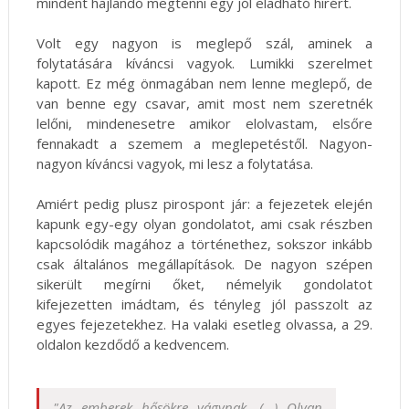
mindent hajlandó megtenni egy jól eladható hírért.
Volt egy nagyon is meglepő szál, aminek a
folytatására kíváncsi vagyok. Lumikki szerelmet
kapott. Ez még önmagában nem lenne meglepő, de
van benne egy csavar, amit most nem szeretnék
lelőni, mindenesetre amikor elolvastam, elsőre
fennakadt a szemem a meglepetéstől. Nagyon-
nagyon kíváncsi vagyok, mi lesz a folytatása.
Amiért pedig plusz pirospont jár: a fejezetek elején
kapunk egy-egy olyan gondolatot, ami csak részben
kapcsolódik magához a történethez, sokszor inkább
csak általános megállapítások. De nagyon szépen
sikerült megírni őket, némelyik gondolatot
kifejezetten imádtam, és tényleg jól passzolt az
egyes fejezetekhez. Ha valaki esetleg olvassa, a 29.
oldalon kezdődő a kedvencem.
"Az emberek hősökre vágynak. (...) Olyan