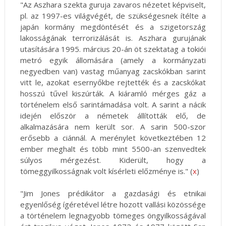
"Az Aszhara szekta guruja zavaros nézetet képviselt,
pl. az 1997-es világvégét, de szükségesnek ítélte a
japán kormány megdöntését és a szigetország
lakosságának terrorizálását is. Aszhara gurujának
utasítására 1995. március 20-án öt szektatag a tokiói
metró egyik állomására (amely a kormányzati
negyedben van) vastag műanyag zacskókban sarint
vitt le, azokat esernyőkbe rejtették és a zacskókat
hosszú tűvel kiszúrták. A kiáramló mérges gáz a
történelem első sarintámadása volt. A sarint a nácik
idején először a németek állították elő, de
alkalmazására nem került sor. A sarin 500-szor
erősebb a ciánnál. A merénylet következtében 12
ember meghalt és több mint 5500-an szenvedtek
súlyos mérgezést. Kiderült, hogy a
tömeggyilkosságnak volt kísérleti előzménye is." (
x
)
"Jim Jones prédikátor a gazdasági és etnikai
egyenlőség ígéretével létre hozott vallási közössége
a történelem legnagyobb tömeges öngyilkosságával