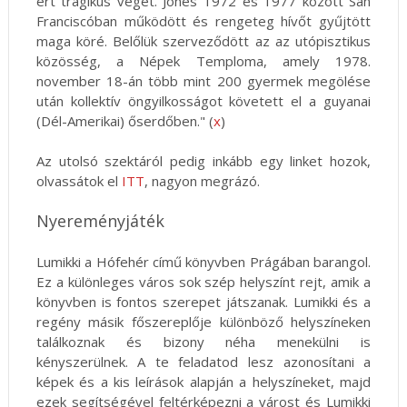
ért tragikus véget. Jones 1972 és 1977 között San
Franciscóban működött és rengeteg hívőt gyűjtött
maga köré. Belőlük szerveződött az az utópisztikus
közösség, a Népek Temploma, amely 1978.
november 18-án több mint 200 gyermek megölése
után kollektív öngyilkosságot követett el a guyanai
(Dél-Amerikai) őserdőben." (
x
)
Az utolsó szektáról pedig inkább egy linket hozok,
olvassátok el
ITT
, nagyon megrázó.
Nyereményjáték
Lumikki a Hófehér című könyvben Prágában barangol.
Ez a különleges város sok szép helyszínt rejt, amik a
könyvben is fontos szerepet játszanak. Lumikki és a
regény másik főszereplője különböző helyszíneken
találkoznak és bizony néha menekülni is
kényszerülnek. A te feladatod lesz azonosítani a
képek és a kis leírások alapján a helyszíneket, majd
ezek segítségével feltérképezni a várost és Lumikki