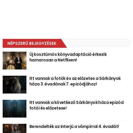
NÉPSZERŰ BEJEGYZÉSEK
Új kosztümös könyvadaptáció érkezik
hamarosan a Netflixen!
Itt vannak a fotók és az előzetes a Sárkányok
háza 3. évadának 7. epizódjához!
Itt vannak a következő Sárkányok háza epizód
fotói és előzetese!
Berendelték az Interjú a vámpírral 4. évadát!