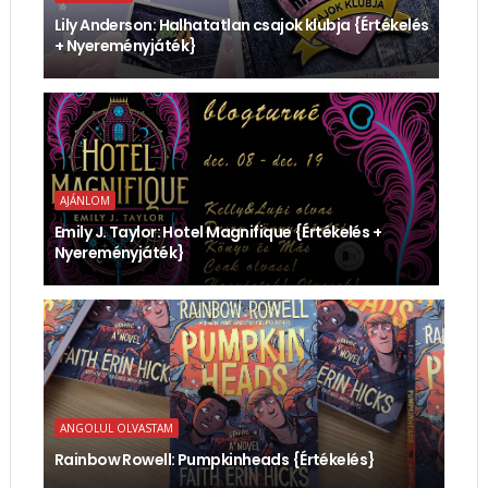
Lily Anderson: Halhatatlan ​csajok klubja {Értékelés
+ Nyereményjáték}
AJÁNLOM
Emily J. Taylor: Hotel ​Magnifique {Értékelés +
Nyereményjáték}
ANGOLUL OLVASTAM
Rainbow Rowell: Pumpkinheads {Értékelés}