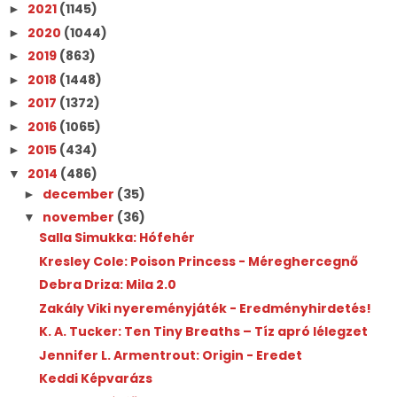
2021
(1145)
►
2020
(1044)
►
2019
(863)
►
2018
(1448)
►
2017
(1372)
►
2016
(1065)
►
2015
(434)
►
2014
(486)
▼
december
(35)
►
november
(36)
▼
Salla Simukka: Hófehér
Kresley Cole: Poison Princess - Méreghercegnő
Debra Driza: Mila 2.0
Zakály Viki nyereményjáték - Eredményhirdetés!
K. A. Tucker: Ten Tiny Breaths – Tíz apró lélegzet
Jennifer L. Armentrout: Origin - Eredet
Keddi Képvarázs