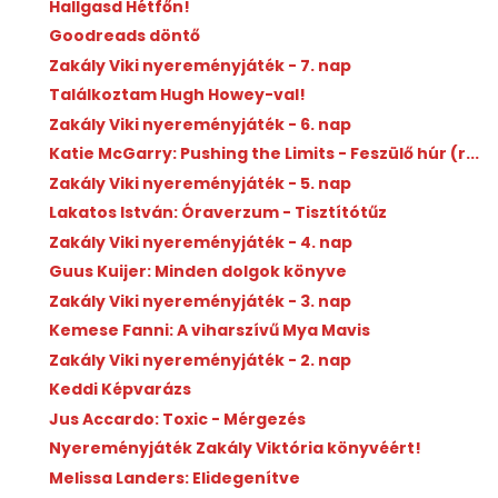
Hallgasd Hétfőn!
Goodreads döntő
Zakály Viki nyereményjáték - 7. nap
Találkoztam Hugh Howey-val!
Zakály Viki nyereményjáték - 6. nap
Katie McGarry: Pushing the Limits - Feszülő húr (r...
Zakály Viki nyereményjáték - 5. nap
Lakatos István: Óraverzum - Tisztítótűz
Zakály Viki nyereményjáték - 4. nap
Guus Kuijer: Minden dolgok könyve
Zakály Viki nyereményjáték - 3. nap
Kemese Fanni: A viharszívű Mya Mavis
Zakály Viki nyereményjáték - 2. nap
Keddi Képvarázs
Jus Accardo: Toxic - Mérgezés
Nyereményjáték Zakály Viktória könyvéért!
Melissa Landers: Elidegenítve