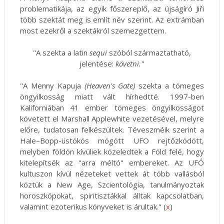
problematikája, az egyik főszereplő, az újságíró Jiři
több szektát meg is említ név szerint. Az extrámban
most ezekről a szektákról szemezgettem.
"A szekta a latin
sequi
szóból származtatható,
jelentése:
követni."
"A Menny Kapuja
(Heaven's Gate)
szekta a tömeges
öngyilkosság miatt vált hírhedtté. 1997-ben
Kaliforniában 41 ember tömeges öngyilkosságot
követett el Marshall Applewhite vezetésével, melyre
előre, tudatosan felkészültek. Téveszméik szerint a
Hale–Bopp-üstökös mögött UFO rejtőzködött,
melyben földön kívüliek közeledtek a Föld felé, hogy
kitelepítsék az "arra méltó" embereket. Az UFÓ
kultuszon kívül nézeteket vettek át több vallásból
köztük a New Age, Szcientológia, tanulmányoztak
horoszkópokat, spiritisztákkal álltak kapcsolatban,
valamint ezoterikus könyveket is árultak." (
x
)