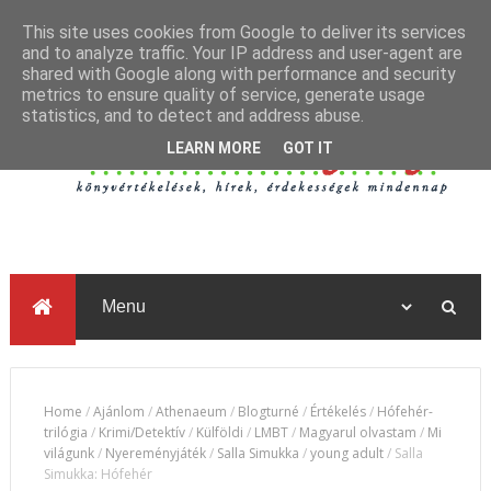
This site uses cookies from Google to deliver its services
and to analyze traffic. Your IP address and user-agent are
shared with Google along with performance and security
metrics to ensure quality of service, generate usage
statistics, and to detect and address abuse.
LEARN MORE
GOT IT
Home
/
Ajánlom
/
Athenaeum
/
Blogturné
/
Értékelés
/
Hófehér-
trilógia
/
Krimi/Detektív
/
Külföldi
/
LMBT
/
Magyarul olvastam
/
Mi
világunk
/
Nyereményjáték
/
Salla Simukka
/
young adult
/
Salla
Simukka: Hófehér