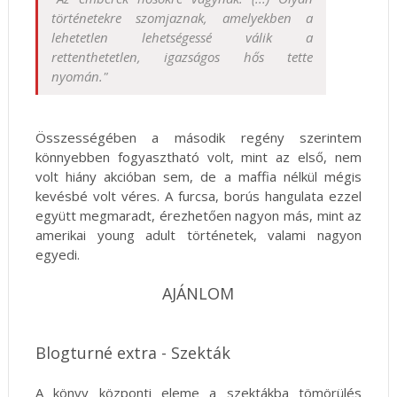
történetekre szomjaznak, amelyekben a
lehetetlen lehetségessé válik a
rettenthetetlen, igazságos hős tette
nyomán."
Összességében a második regény szerintem
könnyebben fogyasztható volt, mint az első, nem
volt hiány akcióban sem, de a maffia nélkül mégis
kevésbé volt véres. A furcsa, borús hangulata ezzel
együtt megmaradt, érezhetően nagyon más, mint az
amerikai young adult történetek, valami nagyon
egyedi.
AJÁNLOM
Blogturné extra - Szekták
A könyv központi eleme a szektákba tömörülés