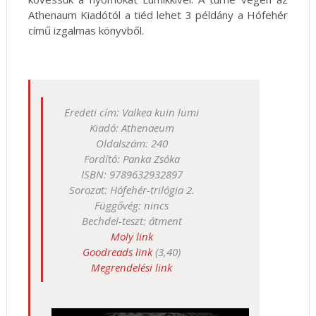
Athenaum Kiadótól a tiéd lehet 3 példány a Hófehér
című izgalmas könyvből.
Eredeti cím: Valkea kuin lumi
Kiadó: Athenaeum
Oldalszám: 240
Fordító: Panka Zsóka
ISBN: 9789632932897
Sorozat: Hófehér-trilógia 2.
Függővég: nincs
Bechdel-teszt: átment
Moly link
Goodreads link
(3,40)
Megrendelési link