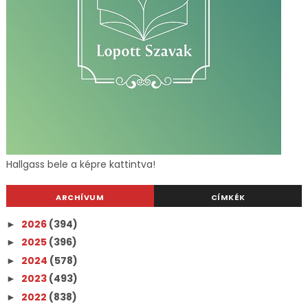
Hallgass bele a képre kattintva!
ARCHÍVUM
CÍMKÉK
2026
(394)
►
2025
(396)
►
2024
(578)
►
2023
(493)
►
2022
(838)
►