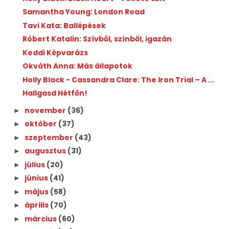
Samantha Young: London Road
Tavi Kata: Ballépések
Róbert Katalin: Szívből, színből, igazán
Keddi Képvarázs
Okváth Anna: Más állapotok
Holly Black - Cassandra Clare: The Iron Trial – A ...
Hallgasd Hétfőn!
november
(36)
►
október
(37)
►
szeptember
(43)
►
augusztus
(31)
►
július
(20)
►
június
(41)
►
május
(58)
►
április
(70)
►
március
(60)
►