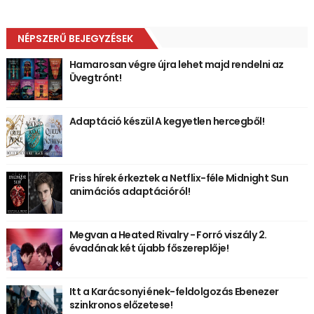
NÉPSZERŰ BEJEGYZÉSEK
Hamarosan végre újra lehet majd rendelni az
Üvegtrónt!
Adaptáció készül A kegyetlen hercegből!
Friss hírek érkeztek a Netflix-féle Midnight Sun
animációs adaptációról!
Megvan a Heated Rivalry - Forró viszály 2.
évadának két újabb főszereplője!
Itt a Karácsonyi ének-feldolgozás Ebenezer
szinkronos előzetese!