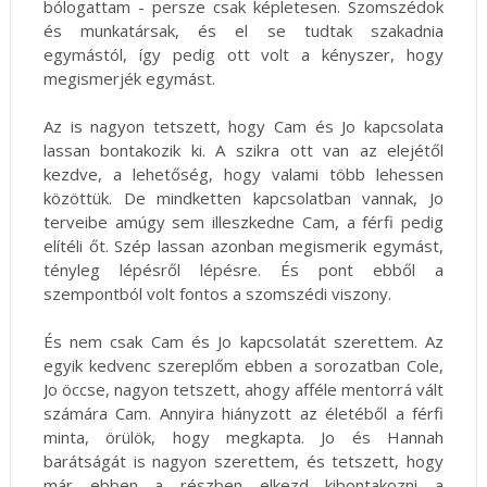
bólogattam - persze csak képletesen. Szomszédok
és munkatársak, és el se tudtak szakadnia
egymástól, így pedig ott volt a kényszer, hogy
megismerjék egymást.
Az is nagyon tetszett, hogy Cam és Jo kapcsolata
lassan bontakozik ki. A szikra ott van az elejétől
kezdve, a lehetőség, hogy valami több lehessen
közöttük. De mindketten kapcsolatban vannak, Jo
terveibe amúgy sem illeszkedne Cam, a férfi pedig
elítéli őt. Szép lassan azonban megismerik egymást,
tényleg lépésről lépésre. És pont ebből a
szempontból volt fontos a szomszédi viszony.
És nem csak Cam és Jo kapcsolatát szerettem. Az
egyik kedvenc szereplőm ebben a sorozatban Cole,
Jo öccse, nagyon tetszett, ahogy afféle mentorrá vált
számára Cam. Annyira hiányzott az életéből a férfi
minta, örülök, hogy megkapta. Jo és Hannah
barátságát is nagyon szerettem, és tetszett, hogy
már ebben a részben elkezd kibontakozni a