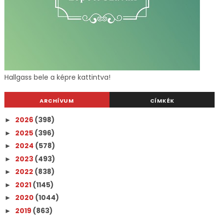
Hallgass bele a képre kattintva!
ARCHÍVUM
CÍMKÉK
2026
(398)
►
2025
(396)
►
2024
(578)
►
2023
(493)
►
2022
(838)
►
2021
(1145)
►
2020
(1044)
►
2019
(863)
►