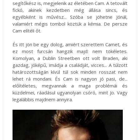
segítőkész is, megjelenik az életében Cam. A tetovált
fickó, akinek kezdetben még állása sincs, és
egyébként is művész... Szóba se jöhetne Jónál,
valamiért mégis tombol köztük a kémia. De persze
Cam elítéli őt.
És itt jön be egy dolog, amiért szerettem Camet, és
ez most furcsán hangzik majd: nem tökéletes.
Komolyan, a Dublin Streetben ott volt Braden, aki
gazdag, jóképű, imádja a családját, vicces... A túlzott
határozottságán kívül túl sok minden rosszat nem
lehet rá mondani. És Cam is nagyon jó pasi, de...
előítéletes, megvannak a maga problémái és
küzdelmei, ráadásul ugyanolyan csóró, mint Jo. Vagy
legalábbis majdnem annyira.