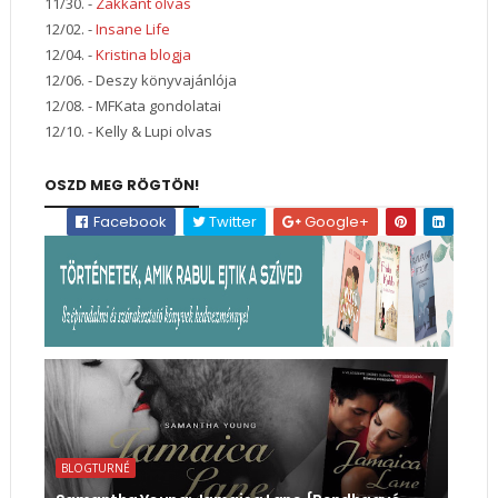
11/30. -
Zakkant olvas
12/02. -
Insane Life
12/04. -
Kristina blogja
12/06. - Deszy könyvajánlója
12/08. - MFKata gondolatai
12/10. - Kelly & Lupi olvas
OSZD MEG RÖGTÖN!
Facebook
Twitter
Google+
BLOGTURNÉ