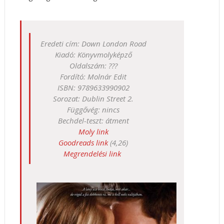
Eredeti cím: Down London Road
Kiadó: Könyvmolyképző
Oldalszám: ???
Fordító: Molnár Edit
ISBN: 9789633990902
Sorozat: Dublin Street 2.
Függővég: nincs
Bechdel-teszt: átment
Moly link
Goodreads link
(4,26)
Megrendelési link