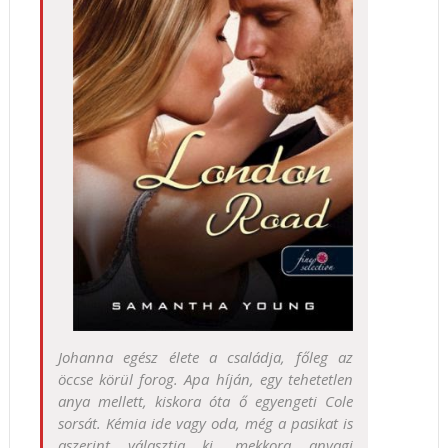
Johanna egész élete a családja, főleg az
öccse körül forog. Apa híján, egy tehetetlen
anya mellett, kiskora óta ő egyengeti Cole
sorsát. Kémia ide vagy oda, még a pasikat is
aszerint választja ki, mekkora anyagi