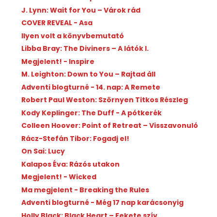
J. Lynn: Wait for You – Várok rád
COVER REVEAL - Asa
Ilyen volt a könyvbemutató
Libba Bray: The Diviners – A látók I.
Megjelent! - Inspire
M. Leighton: Down to You – Rajtad áll
Adventi blogturné - 14. nap: A Remete
Robert Paul Weston: Szörnyen Titkos Részleg
Kody Keplinger: The Duff - A pótkerék
Colleen Hoover: Point of Retreat – Visszavonuló
Rácz-Stefán Tibor: Fogadj el!
On Sai: Lucy
Kalapos Éva: Rázós utakon
Megjelent! - Wicked
Ma megjelent - Breaking the Rules
Adventi blogturné - Még 17 nap karácsonyig
Holly Black: Black Heart – Fekete szív