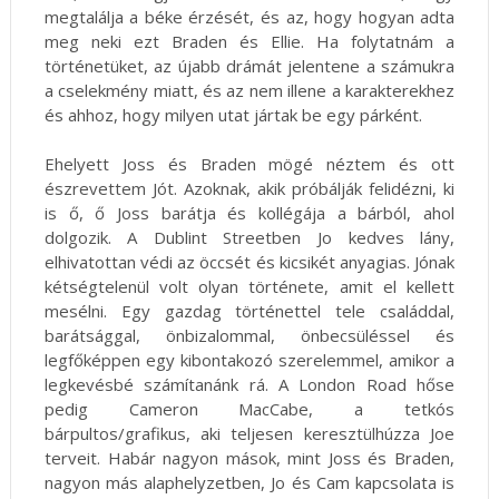
megtalálja a béke érzését, és az, hogy hogyan adta
meg neki ezt Braden és Ellie. Ha folytatnám a
történetüket, az újabb drámát jelentene a számukra
a cselekmény miatt, és az nem illene a karakterekhez
és ahhoz, hogy milyen utat jártak be egy párként.
Ehelyett Joss és Braden mögé néztem és ott
észrevettem Jót. Azoknak, akik próbálják felidézni, ki
is ő, ő Joss barátja és kollégája a bárból, ahol
dolgozik. A Dublint Streetben Jo kedves lány,
elhivatottan védi az öccsét és kicsikét anyagias. Jónak
kétségtelenül volt olyan története, amit el kellett
mesélni. Egy gazdag történettel tele családdal,
barátsággal, önbizalommal, önbecsüléssel és
legfőképpen egy kibontakozó szerelemmel, amikor a
legkevésbé számítanánk rá. A London Road hőse
pedig Cameron MacCabe, a tetkós
bárpultos/grafikus, aki teljesen keresztülhúzza Joe
terveit. Habár nagyon mások, mint Joss és Braden,
nagyon más alaphelyzetben, Jo és Cam kapcsolata is