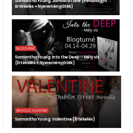
Samantha Young: Jamaica Lane {Rendhagyó
értékelés + Nyereményjáték}
BLOGTURNÉ
Samantha Young: Into the Deep – Mély víz
{Értékelés + Nyereményjáték}
ANGOLUL OLVASTAM
Samantha Young: Valentine {Értékelés}