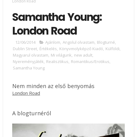
London Road
Samantha Young:
London Road
12/06/2014
Ajánlom
,
Angolul olvastam
,
Blogturné
,
Dublin Street
,
Értékelés
,
Könyvmolyképző Kiadó
,
Külföldi
,
Magyarul olvastam
,
Mi világunk
,
new adult
,
Nyereményjáték
,
Realisztikus
,
Romantikus/Erotikus
,
Samantha Young
Nem minden az első benyomás
London Road
A blogturnéról