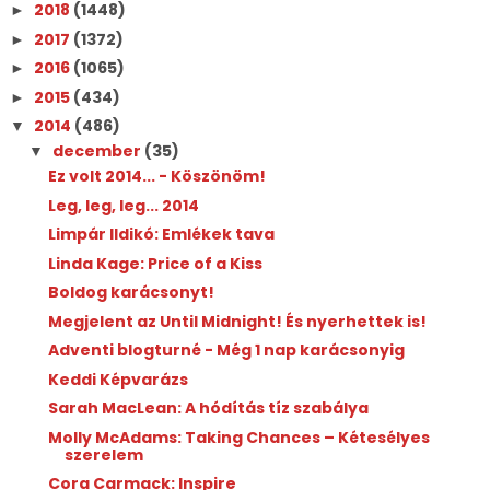
2018
(1448)
►
2017
(1372)
►
2016
(1065)
►
2015
(434)
►
2014
(486)
▼
december
(35)
▼
Ez volt 2014... - Köszönöm!
Leg, leg, leg... 2014
Limpár Ildikó: Emlékek tava
Linda Kage: Price of a Kiss
Boldog karácsonyt!
Megjelent az Until Midnight! És nyerhettek is!
Adventi blogturné - Még 1 nap karácsonyig
Keddi Képvarázs
Sarah MacLean: A hódítás tíz szabálya
Molly McAdams: Taking Chances – Kétesélyes
szerelem
Cora Carmack: Inspire