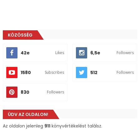
KÖZÖSSÉG
42e
6,5e
Likes
Followers
1580
512
Subscribes
Followers
830
Followers
ÜDV AZ OLDALON!
Az oldalon jelenleg
911
könyvértékelést találsz.