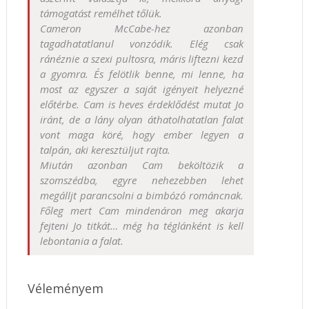
támogatást remélhet tőlük.
Cameron McCabe-hez azonban
tagadhatatlanul vonzódik. Elég csak
ránéznie a szexi pultosra, máris liftezni kezd
a gyomra. És felötlik benne, mi lenne, ha
most az egyszer a saját igényeit helyezné
előtérbe. Cam is heves érdeklődést mutat Jo
iránt, de a lány olyan áthatolhatatlan falat
vont maga köré, hogy ember legyen a
talpán, aki keresztüljut rajta.
Miután azonban Cam beköltözik a
szomszédba, egyre nehezebben lehet
megálljt parancsolni a bimbózó románcnak.
Főleg mert Cam mindenáron meg akarja
fejteni Jo titkát… még ha téglánként is kell
lebontania a falat.
Véleményem