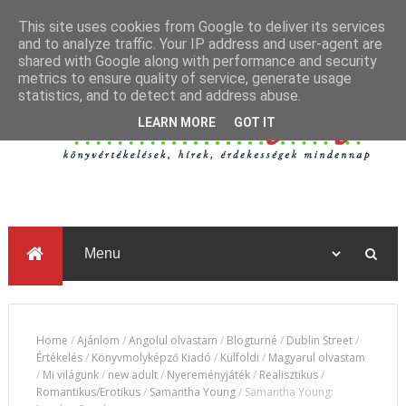
This site uses cookies from Google to deliver its services
and to analyze traffic. Your IP address and user-agent are
shared with Google along with performance and security
metrics to ensure quality of service, generate usage
statistics, and to detect and address abuse.
LEARN MORE
GOT IT
Home
/
Ajánlom
/
Angolul olvastam
/
Blogturné
/
Dublin Street
/
Értékelés
/
Könyvmolyképző Kiadó
/
Külföldi
/
Magyarul olvastam
/
Mi világunk
/
new adult
/
Nyereményjáték
/
Realisztikus
/
Romantikus/Erotikus
/
Samantha Young
/
Samantha Young: