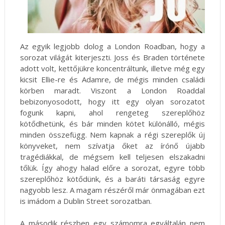
Az egyik legjobb dolog a London Roadban, hogy a
sorozat világát kiterjeszti. Joss és Braden története
adott volt, kettőjükre koncentráltunk, illetve még egy
kicsit Ellie-re és Adamre, de mégis minden családi
körben maradt. Viszont a London Roaddal
bebizonyosodott, hogy itt egy olyan sorozatot
fogunk kapni, ahol rengeteg szereplőhöz
kötődhetünk, és bár minden kötet különálló, mégis
minden összefügg. Nem kapnak a régi szereplők új
könyveket, nem szívatja őket az írónő újabb
tragédiákkal, de mégsem kell teljesen elszakadni
tőlük. Így ahogy halad előre a sorozat, egyre több
szereplőhöz kötődünk, és a baráti társaság egyre
nagyobb lesz. A magam részéről már önmagában ezt
is imádom a Dublin Street sorozatban.
A második részben egy számomra egyáltalán nem