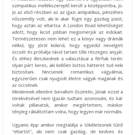
szimpatikus mellékszereplő került a középpontba, Jo.
Jo az első részben az az igazi antipatikus, pénzéhes
nőszemély volt, aki ki akar fogni egy gazdag pasit,
hogy aztán az eltartsa. A London Road lehetőséget
adott, hogy kicsit jobban megismerjük az indokait.
Természetesen nem lehet ez a könyv nagy drámák
nélkül, így Jóról kiderül, hogy egyedül nevelgeti
öccsét és próbálja távol tartani tőle részeges anyját.
És ehhez illeszkednek a választásai a férfiak terén:
olyan párt keres, aki kellően biztos hátteret tud neki
biztosítani. Nincsenek romantikus vágyálmai,
egyszerűen csak nyugodt életre vágyik magának és
az öccsének.
Mindennek ellenére bevallom őszintén, Jónak ezzel a
törekvésével nem igazán tudtam azonosulni, és bár
voltak pillanatok, amikor megértettem, máskor
tényleg rákiáltottam volna, hogy legyen már normális.
Ugyanis épp amikor megtalálja a tökéletesnek tűnő
"eltartót", aki nem csak gazdag, de kedves és