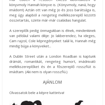
könyvmoly Hannah könyve is. (Könyvmoly, naná, hogy
imádom!) Aztán ott van még Jo és Joss barátsága is,
meg úgy alapból a rengeteg mellékszereplő közötti
összetartás, szinte már-már családias hangulat.
A szereplők pedig önmagukban is élnek, mindenkinek
van például valami dilije: Jo lakberendez, ha ideges,
Cam rajzol, Cole képregényeket talál ki, Hannah még
mindig bújja a könyveket...
A Dublin Street után a London Roadban is kaptunk
drámát, romantikát, rengeteg humort, imádnivaló
mellékszereplőket és én a főszereplő rosszfiút is
imádtam. (Aki nem is olyan rosszfiú.)
AJÁNLOM
Olvassatok bele a képre kattintva!