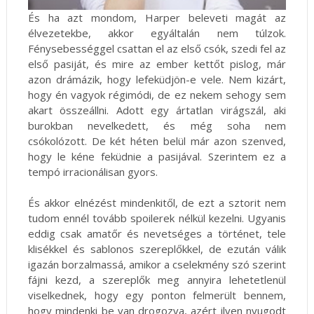
És ha azt mondom, Harper beleveti magát az
élvezetekbe, akkor egyáltalán nem túlzok.
Fénysebességgel csattan el az első csók, szedi fel az
első pasiját, és mire az ember kettőt pislog, már
azon drámázik, hogy lefeküdjön-e vele. Nem kizárt,
hogy én vagyok régimódi, de ez nekem sehogy sem
akart összeállni. Adott egy ártatlan virágszál, aki
burokban nevelkedett, és még soha nem
csókolózott. De két héten belül már azon szenved,
hogy le kéne feküdnie a pasijával. Szerintem ez a
tempó irracionálisan gyors.
És akkor elnézést mindenkitől, de ezt a sztorit nem
tudom ennél tovább spoilerek nélkül kezelni. Ugyanis
eddig csak amatőr és nevetséges a történet, tele
klisékkel és sablonos szereplőkkel, de ezután válik
igazán borzalmassá, amikor a cselekmény szó szerint
fájni kezd, a szereplők meg annyira lehetetlenül
viselkednek, hogy egy ponton felmerült bennem,
hogy mindenki be van drogozva, azért ilyen nyugodt