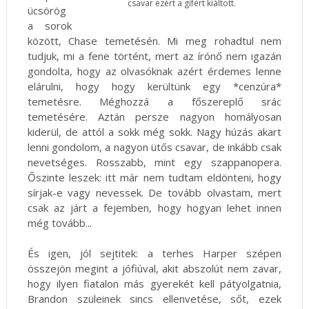
csavar ezért a gifért kiáltott.
ücsörög
a sorok
között, Chase temetésén. Mi meg rohadtul nem
tudjuk, mi a fene történt, mert az írónő nem igazán
gondolta, hogy az olvasóknak azért érdemes lenne
elárulni, hogy hogy kerültünk egy *cenzúra*
temetésre. Méghozzá a főszereplő srác
temetésére. Aztán persze nagyon homályosan
kiderül, de attól a sokk még sokk. Nagy húzás akart
lenni gondolom, a nagyon ütős csavar, de inkább csak
nevetséges. Rosszabb, mint egy szappanopera.
Őszinte leszek: itt már nem tudtam eldönteni, hogy
sírjak-e vagy nevessek. De tovább olvastam, mert
csak az járt a fejemben, hogy hogyan lehet innen
még tovább...
És igen, jól sejtitek: a terhes Harper szépen
összejön megint a jófiúval, akit abszolút nem zavar,
hogy ilyen fiatalon más gyerekét kell pátyolgatnia,
Brandon szüleinek sincs ellenvetése, sőt, ezek