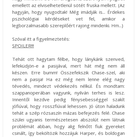
emellett az elviselhetetlenül sötét fruska mellett. (Az
hagyján, hogy nyugodtak! Még imádják is... Érdekes
pszichológiai kérdéseket vet fel, amikor a
legborzalmasabb szereplőért rajong mindenki. Hm...)
Szóval itt a figyelmeztetés:
SPOILER!!!
Tehát ott hagytam félbe, hogy lánykánk szenved,
lefeküdjön-e a pasijával, mert hát még nem áll
készen. Erre bumm! Összefekszik Chase-szel, aki
nem a pasija! Ha ez még nem lenne elég nagy
tévedés, mindezt védekezés nélkül. És mondtam:
szappanoperában vagyunk, nyilván terhes is lesz.
Innentől kezdve pedig fénysebességgel szakít
jófiúval, hogy rosszfiúval lehessen. Jó úton haladunk
tehát a szép rózsaszín mázas befejezés felé. Chase
szülei ugyanis természetesen abszolút nem látnak
problémát abban, hogy alig felnőtt fiuk gyereket
csinált, így beköltözik hozzájuk Harper, és boldogan