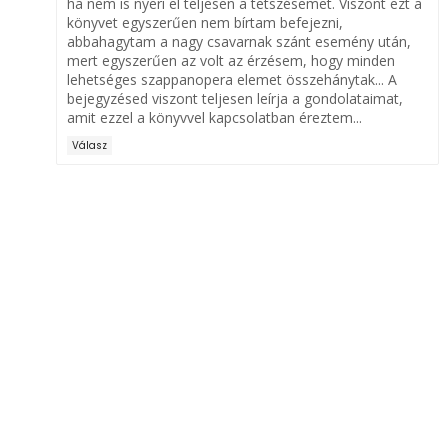
ha nem is nyeri el teljesen a tetszésemet. Viszont ezt a
könyvet egyszerűen nem bírtam befejezni,
abbahagytam a nagy csavarnak szánt esemény után,
mert egyszerűen az volt az érzésem, hogy minden
lehetséges szappanopera elemet összehánytak... A
bejegyzésed viszont teljesen leírja a gondolataimat,
amit ezzel a könyvvel kapcsolatban éreztem...
Válasz