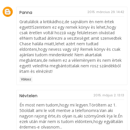
Panna
2015. március 29. 14:42
Gratulálok a kritikádhoz,de sajnálom èn nem èrtek
egyett!Szerintem ez egy remek könyv ès lehet,hogy
csak èretlen voltál hozzá vagy felületesen olvástad
el!Nem tudtad átèrezni a vesztesèget amit szenvedtek
Chase halála miatt,lehet azèrt nem tudtad
eldönteni,hogy nevess vagy sírj! Remek könyv ès csak
ajánlani tudom mindenkinek! Nem akartalak
megbántani,de nekem ez a vèlemènyem ès nem èrtek
egyett veled!Ha megbántottalak nem rosz szándèkból
írtam ès elnèzèst!
Válasz
Névtelen
2015. május 2. 13:13
Én most nem tudom,hogy mi legyen.Töröltem az 1.
50oldalt ami le volt mentve a telefonomra.Van aki
nagyon rajong érte,és olyan is,aki szörnyűnek írja le.Én
ezek után már nem is tudom eldönteni,hogy egyáltalán
érdemes-e olvasnom...