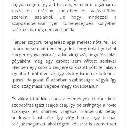
nagyon régen. Így azt hiszem, van némi fogalmam a
kusza és totálisan hihetetlen és valószínűtlen
szerelmi szálakról. De hogy mindezzel a
szappanoperával ilyen töménységben könyvben
találkozzak, még nem volt példa.
Harper szigorú tengerész apja mellett nőtt fel, aki
jóformán semmit nem engedett meg neki. Így tehát
Harper olyanannyira ártatlan virágszál, hogy főiskolás
gólyaként még egy csókot sem váltott senkivel.
Ellenben egy csomó tengerész között nőtt fel, akik a
legjobb barátai voltak, így elvileg ismernie kellene a
"pasis" dolgokat. Ő azonban szabadságra vágyik, így
az ország másik végébe megy továbbtanulni.
És akkor itt indulnak be az események: Harper kolis
szobatársa igazi csajos csaj, így belerángatja a rövid
szoknyák és sminkek világába, Harperünk pedig
boldogan tanul tőle. Így elég hamar egy buliban
találjuk magunkat, ahol rögtön két srác is szemet vet