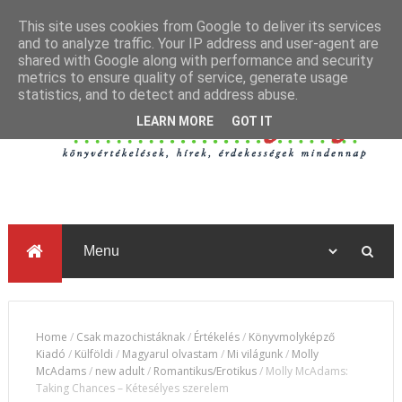
This site uses cookies from Google to deliver its services
and to analyze traffic. Your IP address and user-agent are
shared with Google along with performance and security
metrics to ensure quality of service, generate usage
statistics, and to detect and address abuse.
LEARN MORE
GOT IT
Home
/
Csak mazochistáknak
/
Értékelés
/
Könyvmolyképző
Kiadó
/
Külföldi
/
Magyarul olvastam
/
Mi világunk
/
Molly
McAdams
/
new adult
/
Romantikus/Erotikus
/
Molly McAdams:
Taking Chances – Kétesélyes szerelem