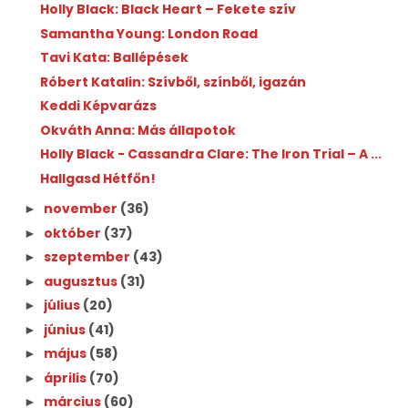
Holly Black: Black Heart – Fekete szív
Samantha Young: London Road
Tavi Kata: Ballépések
Róbert Katalin: Szívből, színből, igazán
Keddi Képvarázs
Okváth Anna: Más állapotok
Holly Black - Cassandra Clare: The Iron Trial – A ...
Hallgasd Hétfőn!
november
(36)
►
október
(37)
►
szeptember
(43)
►
augusztus
(31)
►
július
(20)
►
június
(41)
►
május
(58)
►
április
(70)
►
március
(60)
►