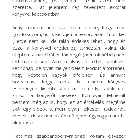
háromszögeket, és mindenki csak azért nem
szerette. Hát jelentem: rég tévedtem ekkorát
könyvvel kapcsolatban.
Annyi mindent nem szerettem benne, hogy azon
gondolkozom, hol is kezdjem a felsorolását. Tudni kell
(illetve nem kell, de talán érdekes lehet), hogy én
ezzel a könyvvel eredetileg turnéztam volna, de
kiléptem a turnéból. Aztán végül (nem ok nélkül) nem
lett turnéja sem. Amióta olvastam, eltelt körülbelül
két hónap, de olyan mélyen belém ivódott a történet,
hogy képtelen vagyok elfelejteni. És annyira
borzalmas, hogy azóta is minden könyves
eseményen kisebb stand-up comedyt adok elő,
amikor a könyvről mesélek. Komolyan felmerült
bennem még az is, hogy ez az értékelés megérne
akár egy videót is, mert olyan "lelkesen" tudok róla
mesélni, de az nem az én műfajom, úgyhogy marad a
blogposzt.
Hatalmas szappanopera-rajongó voltam egyszer