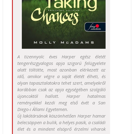
A tizennyolc éves Harper egész életét
tengerészgyalogos apja szigorú felügyelete
alatt töltötte, most azonban elérkezett az
idő, amikor végre a saját életét élheti, és
olyan tapasztalatokra tehet szert, amelyekről
korábban csak az apja egységében szolgáló
újoncoktól hallott. Harper hatalmas
reményekkel kezdi meg első évét a San
Diego-i Állami Egyetemen.
Új lakótársának köszönhetően Harper hamar
belecsöppen a bulik, a helyes pasik, a családi
élet és a mindent elsöprő érzelmi viharok