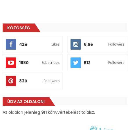
KÖZÖSSÉG
42e
6,5e
Likes
Followers
1580
512
Subscribes
Followers
830
Followers
ÜDV AZ OLDALON!
Az oldalon jelenleg
911
könyvértékelést találsz.