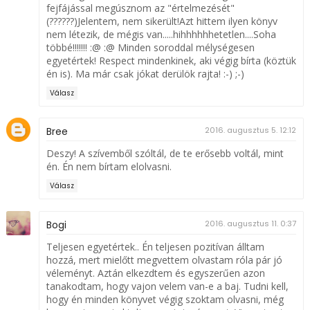
fejfájással megúsznom az "értelmezését"
(??????)Jelentem, nem sikerült!Azt hittem ilyen könyv
nem létezik, de mégis van.....hihhhhhhetetlen....Soha
többé!!!!!!! :@ :@ Minden soroddal mélységesen
egyetértek! Respect mindenkinek, aki végig bírta (köztük
én is). Ma már csak jókat derülök rajta! :-) ;-)
Válasz
Bree
2016. augusztus 5. 12:12
Deszy! A szívemből szóltál, de te erősebb voltál, mint
én. Én nem bírtam elolvasni.
Válasz
Bogi
2016. augusztus 11. 0:37
Teljesen egyetértek.. Én teljesen pozitívan álltam
hozzá, mert mielőtt megvettem olvastam róla pár jó
véleményt. Aztán elkezdtem és egyszerűen azon
tanakodtam, hogy vajon velem van-e a baj. Tudni kell,
hogy én minden könyvet végig szoktam olvasni, még