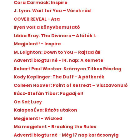
Cora Carmack: Inspire
J. Lynn: Wait for You – Várok rád
COVER REVEAL - Asa
Ilyen volt a könyvbemutató
Libba Bray: The Diviners – A látók I.
Megjelent! - Inspire
M. Leighton: Down to You – Rajtad áll
Adventi blogturné - 14. nap: A Remete
Robert Paul Weston: Szörnyen Titkos Részleg
Kody Keplinger: The Duff - A pótkerék
Colleen Hoover: Point of Retreat – Visszavonuló
Rácz-Stefán Tibor: Fogadj el!
On Sai: Lucy
Kalapos Éva: Rázós utakon
Megjelent! - Wicked
Ma megjelent - Breaking the Rules
Adventi blogturné - Még 17 nap karácsonyig