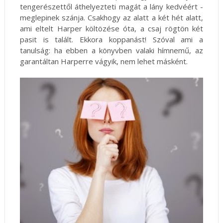
tengerészettől áthelyezteti magát a lány kedvéért -
meglepinek szánja. Csakhogy az alatt a két hét alatt,
ami eltelt Harper költözése óta, a csaj rögtön két
pasit is talált. Ekkora koppanást! Szóval ami a
tanulság: ha ebben a könyvben valaki hímnemű, az
garantáltan Harperre vágyik, nem lehet másként.