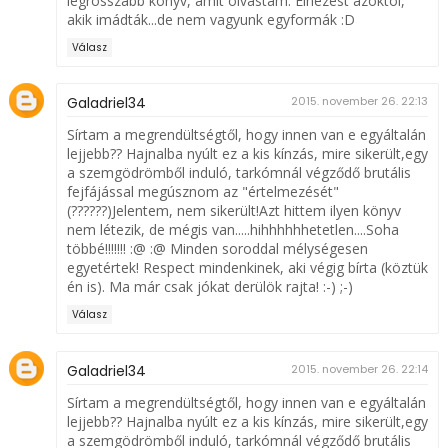
legrosszabb könyv, amit olvastam. Elnézést azoktól,
akik imádták...de nem vagyunk egyformák :D
Válasz
Galadriel34
2015. november 26. 22:13
Sírtam a megrendültségtől, hogy innen van e egyáltalán
lejjebb?? Hajnalba nyúlt ez a kis kínzás, mire sikerült,egy
a szemgödrömből induló, tarkómnál végződő brutális
fejfájással megúsznom az "értelmezését"
(??????)Jelentem, nem sikerült!Azt hittem ilyen könyv
nem létezik, de mégis van.....hihhhhhhetetlen....Soha
többé!!!!!!! :@ :@ Minden soroddal mélységesen
egyetértek! Respect mindenkinek, aki végig bírta (köztük
én is). Ma már csak jókat derülök rajta! :-) ;-)
Válasz
Galadriel34
2015. november 26. 22:14
Sírtam a megrendültségtől, hogy innen van e egyáltalán
lejjebb?? Hajnalba nyúlt ez a kis kínzás, mire sikerült,egy
a szemgödrömből induló, tarkómnál végződő brutális