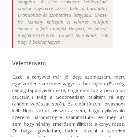
világába. A szíve csaknem kettészakad,
amikor egyszerre szeret bele új barátjába,
Brandonba és szobatársa bátyjába, Chase-
be. Kemény külsejük és viharos múltjuk
ellenére a fiúk imádják Harpert, és bármit
megtennének érte – ha kell, félreállnak, csak
hogy ő boldog legyen.
Véleményem
Ezzel a könyvvel már jó ideje szemeztem, mert
egyszerűen szerelmes vagyok a borítójába. (És még
mindig fáj a szívem érte, hogy nem fog a polcomon
csücsülni.) Még a Goodreadsen találtam rá egy
random vadászat során, és eldöntöttem: olvasnom
kell. Nem tartott vissza az sem, hogy nyilvánvaló
szerelmi háromszögre számíthatunk, és még az
sem, hogy néhány ismerősöm állította: a könyv rossz.
Én balga, gondoltam, tudom kezelni a szerelmi