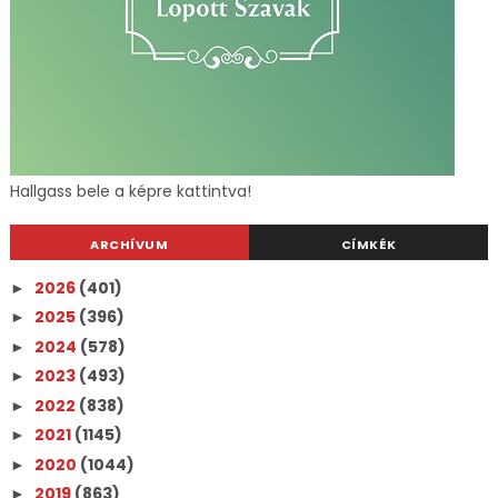
Hallgass bele a képre kattintva!
ARCHÍVUM
CÍMKÉK
2026
(401)
►
2025
(396)
►
2024
(578)
►
2023
(493)
►
2022
(838)
►
2021
(1145)
►
2020
(1044)
►
2019
(863)
►