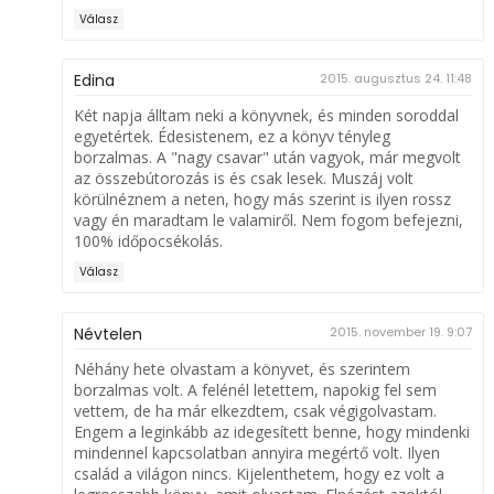
Válasz
Edina
2015. augusztus 24. 11:48
Két napja álltam neki a könyvnek, és minden soroddal
egyetértek. Édesistenem, ez a könyv tényleg
borzalmas. A "nagy csavar" után vagyok, már megvolt
az összebútorozás is és csak lesek. Muszáj volt
körülnéznem a neten, hogy más szerint is ilyen rossz
vagy én maradtam le valamiről. Nem fogom befejezni,
100% időpocsékolás.
Válasz
Névtelen
2015. november 19. 9:07
Néhány hete olvastam a könyvet, és szerintem
borzalmas volt. A felénél letettem, napokig fel sem
vettem, de ha már elkezdtem, csak végigolvastam.
Engem a leginkább az idegesített benne, hogy mindenki
mindennel kapcsolatban annyira megértő volt. Ilyen
család a világon nincs. Kijelenthetem, hogy ez volt a