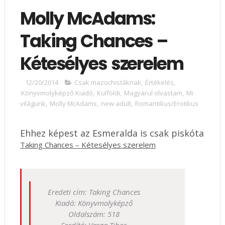
Molly McAdams:
Taking Chances –
Kétesélyes szerelem
12/20/2014
Csak mazochistáknak
,
Értékelés
,
Könyvmolyképző Kiadó
,
Külföldi
,
Magyarul olvastam
,
Mi
világunk
,
Molly McAdams
,
new adult
,
Romantikus/Erotikus
Ehhez képest az Esmeralda is csak piskóta
Taking Chances – Kétesélyes szerelem
Eredeti cím: Taking Chances
Kiadó: Könyvmolyképző
Oldalszám: 518