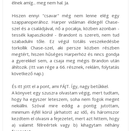
élnek amíg... meg nem hal. Ja.
Hiszen ennyi "csavar" még nem lenne elég egy
szappanoperához. Harper vidáman éldegél Chase-
szel és a családjával, nő a pocakja, közben azonban -
tessék kapaszkodni! - Brandont is szereti, nem tud
szabadulni tőle. Ez végül totális veszekedésbe
torkollik Chase-szel, aki persze közben részben
megtért, hiszen hűséges Harperhöz és nincs gondja
a gyerekkel sem, a csaja meg mégis Brandon után
áhítozik. (Itt van rége a 66. résznek, reklám, folytatás
következő nap.)
És itt jött el a pont, ami FÁJT. Így, nagy betűkkel.
A könyvet egy szuszra olvastam végig, mert tudtam,
hogy ha egyszer leteszem, soha nem fogok megint
nekiállni. Szóval mire eddig a pontig jutottam,
minimum éjfél körül járhatott az idő, és háromszor
kezdtem el olvasni a fejezetet, mert azt hittem, hogy
a) valamit félreértek vagy b) kihagytam néhány