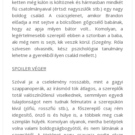
ketten még külön is költöznek és hármasban mindkét
fiú csatolmányaival (értsd: nagyszülők stb.) egy nagy
boldog család. A csúcsjelenet, amikor Brandon
előadja a mit sejtve a bölcsőben gőgicsélő babának,
hogy az apja milyen bátor volt... Komolyan, a
legértelmesebb szereplő ebben a sztoriban a baba,
aki még nem is sejti, kik veszik körül. (Szegény. Róla
szívesen olvasnék, kész pszichológiai tanulmány
lehetne a gyerekből ilyen család mellett.)
SPOILER VÉGE!!!
Szóval ja: a cselekmény rosszabb, mint a gagyi
szappanoperák, az írásmód tök átlagos, a szereplők
totál valószínűtlenül viselkednek, semmilyen egyedi
tulajdonságot nem tudnak felmutatni a szerepükön
kívül (jófiú, rosszfiú stb.), a főszereplő csaj rém
idegesítő, önző is és hülye is, a többiek meg csak
szimplán hülyék. Komolyan olyanok, mintha betéptek
volna valami boldogságbogyótól, és nem látnának a
szemüktől. A történet nagy csavarja pedig olyan