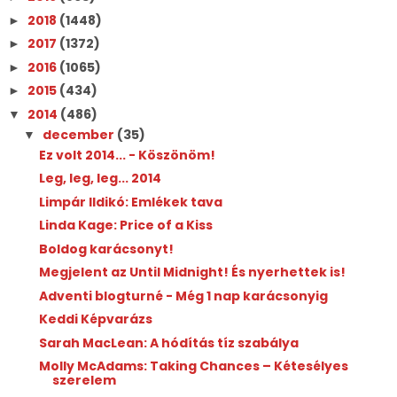
2018
(1448)
►
2017
(1372)
►
2016
(1065)
►
2015
(434)
►
2014
(486)
▼
december
(35)
▼
Ez volt 2014... - Köszönöm!
Leg, leg, leg... 2014
Limpár Ildikó: Emlékek tava
Linda Kage: Price of a Kiss
Boldog karácsonyt!
Megjelent az Until Midnight! És nyerhettek is!
Adventi blogturné - Még 1 nap karácsonyig
Keddi Képvarázs
Sarah MacLean: A hódítás tíz szabálya
Molly McAdams: Taking Chances – Kétesélyes
szerelem