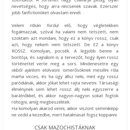
nevetséges, hogy arra nincsenek szavak. Ezerszer
jobb fanfictionöket olvastam ennél.
Velem ritkán fordul elő, hogy végletekben
fogalmazzak, szóval ha valami nem tetszett, nem
szoktam azt mondani, hogy ez a könyv rossz, csak
azt, hogy nekem nem tetszett. De EZ a könyv
ROSSZ. Komolyan, pocsék. A legjobb benne a
borítója, és sajnálom is a tervezőt, hogy ilyen rossz
történettel verte meg a sors. Mindenesetre egy
okból ajánlom elolvasni: ismerősöknek mesélni róla
marha vicces, és ha úgy állsz neki, mint egy rossz
paródiának, akkor jókat lehet rajta nevetni. Társasági
élménynek sem lehet rossz: állj neki egyszerre a
barátnőkkel, és akkor nagyon-nagyon sokat fogtok
röhögni, amíg megbeszélitek.
Ha komolyan akarod venni, akkor viszont semmiképp
ne vedd a kezedbe, mert hatalmasat fogsz koppanni.
CSAK MAZOCHISTÁKNAK