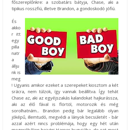
főszereplőnkre: a szobatárs bátyja, Chase, aki a
tipikus rosszfiú, illetve Brandon, a gondoskodó jófiú.
És
akko
r itt
egy
pilla
natr
a
állju
nk is
meg
! Ugyanis amikor ezeket a szerepeket kiosztom a két
srácra, nem túlzok, így vannak beállítva. Így tehát
Chase az, aki az egyéjszakás kalandokat hajkurássza,
aki az élő fával is flörtöl, motorozik és még
sorolhatnám... Brandon pedig bár legalább olyan
jóképű, illemtudó, megvédi a lányok becsületét - bár
azzal azért nincs problémája, hogy egy hét után
megpróbáljon bejutni Harper bugyijába, de ezt most