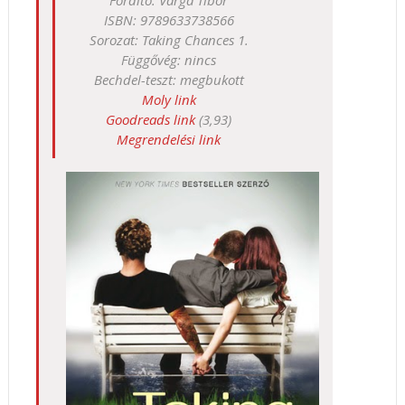
Fordító: Varga Tibor
ISBN: 9789633738566
Sorozat: Taking Chances 1.
Függővég: nincs
Bechdel-teszt: megbukott
Moly link
Goodreads link
(3,93)
Megrendelési link