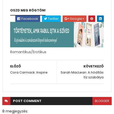
OSZD MEG RÖGTÖN!
Facebook
Twitter
Google+
Romantikus/Erotikus
ELŐZŐ
KÖVETKEZŐ
Cora Carmack: Inspire
Sarah MacLean: A hódítás
tíz szabálya
POST
COMMENT
BLOGGER
8 megjegyzés: