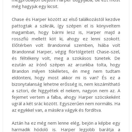
még hagyjuk egy kicsit.
Chase és Harper között az első találkozástól kezdve
pattogtak a szikrák, így szépen el is könyveltem
magamban, hogy bármi lesz is, Harper majd a
rosszfiú mellett köt ki, ahogy ez lenni szokott.
Előtérben volt Brandonnal szemben, hiába volt
Brandonnal Harper, végig flörtölgetett Chase-szel,
és féltékeny volt, meg a szokásos tünetek. De
ezután az írónő szépen az arcunkba tolta, hogy
Brandon milyen tökéletes, én meg nem tudtam
eldönteni, hogy most akkor mi is van? És ez a
bizonytalanság lehetne erősség is, nem kiszámítható
a sztori, de higgyétek el nekem, nagyon nem az. A
fejemet vertem a falba, ahogy Harper szöcskeként
ugrál a két srác között. Egyszerűen nem normális. Ha
az egyikkel van, a másikra vágyik és fordítva.
Aztán ha ez még nem lenne elég, bejön a képbe egy
harmadik hódoló is. Harper legjobb barátja a