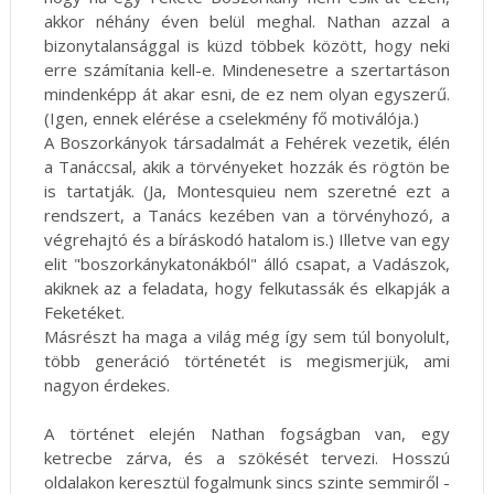
akkor néhány éven belül meghal. Nathan azzal a
bizonytalansággal is küzd többek között, hogy neki
erre számítania kell-e. Mindenesetre a szertartáson
mindenképp át akar esni, de ez nem olyan egyszerű.
(Igen, ennek elérése a cselekmény fő motiválója.)
A Boszorkányok társadalmát a Fehérek vezetik, élén
a Tanáccsal, akik a törvényeket hozzák és rögtön be
is tartatják. (Ja, Montesquieu nem szeretné ezt a
rendszert, a Tanács kezében van a törvényhozó, a
végrehajtó és a bíráskodó hatalom is.) Illetve van egy
elit "boszorkánykatonákból" álló csapat, a Vadászok,
akiknek az a feladata, hogy felkutassák és elkapják a
Feketéket.
Másrészt ha maga a világ még így sem túl bonyolult,
több generáció történetét is megismerjük, ami
nagyon érdekes.
A történet elején Nathan fogságban van, egy
ketrecbe zárva, és a szökését tervezi. Hosszú
oldalakon keresztül fogalmunk sincs szinte semmiről -