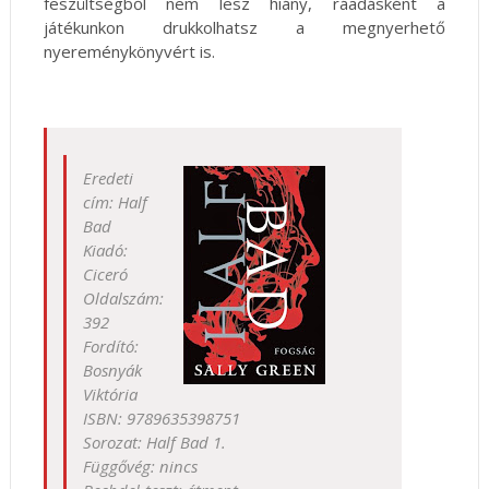
feszültségből nem lesz hiány, ráadásként a
játékunkon drukkolhatsz a megnyerhető
nyereménykönyvért is.
Eredeti
cím: Half
Bad
Kiadó:
Ciceró
Oldalszám:
392
Fordító:
Bosnyák
Viktória
ISBN: 9789635398751
Sorozat: Half Bad 1.
Függővég: nincs