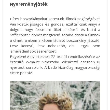
Nyereményjáték
Híres boszorkányokat keresünk, filmek segítségével!
Van köztük jóságos és gonosz, ezúttal csak annyi a
dolgod, hogy felismerd őket a képről és beírd a
rafflecopter doboz megfelelő sorába annak a filmnek
a címét, amiben a képen látható boszorkány játszik!
Lesz könnyű, lesz nehezebb, de egyik sem
ismeretlen! Sok szerencsét!
Figyelem! A nyertesnek 72 óra áll rendelkezésére az
értesítő e-mailre válaszolni, ellenkező esetben új
nyertest sorsolunk. A kiadó kizárólag magyarországi
címre postáz.