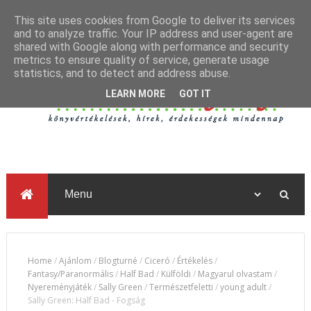
This site uses cookies from Google to deliver its services
and to analyze traffic. Your IP address and user-agent are
shared with Google along with performance and security
metrics to ensure quality of service, generate usage
statistics, and to detect and address abuse.
LEARN MORE
GOT IT
Home
/
Ajánlom
/
Blogturné
/
Ciceró
/
Értékelés
/
Fantasy/Paranormális
/
Half Bad
/
Külföldi
/
Magyarul olvastam
/
Nyereményjáték
/
Sally Green
/
Természetfeletti
/
young adult
/
Sally Green: Half Bad - Fogság