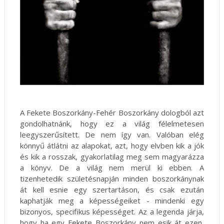
A Fekete Boszorkány-Fehér Boszorkány dologból azt
gondolhatnánk, hogy ez a világ félelmetesen
leegyszerűsített. De nem így van. Valóban elég
könnyű átlátni az alapokat, azt, hogy elvben kik a jók
és kik a rosszak, gyakorlatilag meg sem magyarázza
a könyv. De a világ nem merül ki ebben. A
tizenhetedik születésnapján minden boszorkánynak
át kell esnie egy szertartáson, és csak ezután
kaphatják meg a képességeiket - mindenki egy
bizonyos, specifikus képességet. Az a legenda járja,
hogy ha egy Fekete Boszorkány nem esik át ezen,