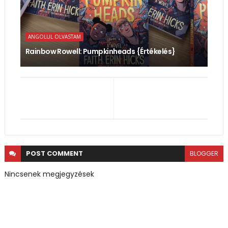
ANGOLUL OLVASTAM
Rainbow Rowell: Pumpkinheads {Értékelés}
POST
COMMENT
BLOGGER
Nincsenek megjegyzések