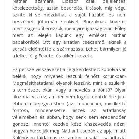
Nathan számára. Először csak bejelentési
kötelezettség, aztán besorolás, tiltások, míg végül
szinte ki se mozdulhat a saját házából és nem
beszélhet jóformán senkivel. Borzalmas követni,
mert zsigerből érezzük, mennyire igazságtalan. Főleg
mert az elején kapunk egy emléket Nathan
babakorából. Ott egy ártatlan csecsemő, akinek a
sorsát eldöntötte a származása. Lehet bármilyen jó
a lelke, félig Fekete, és akként kezelik.
Ez persze visszavezet a régi kérdéshez: kódolva van
belénk, hogy milyenek leszünk felnőtt korunkban?
Megmásíthatatlanul olyanok leszünk, mint a szüleink,
a természet okán, vagy a nevelés a döntő? Olyan
filozófiai vita ez, amiben nem fogok tudni dűlőre jutni
ebben a bejegyzésben (azt mondanám, mindkettő
fontos), mindenesetre hiszek az ártatlanság
vélelmében és abban, hogy senki sem eredendően
gonosz. Innentől kezdve kész kínszevedés nézni,
hogyan hurcolják meg Nathant csupán az apja miatt.
Különösen fájdalmas ez, amikor a saját családtagjai