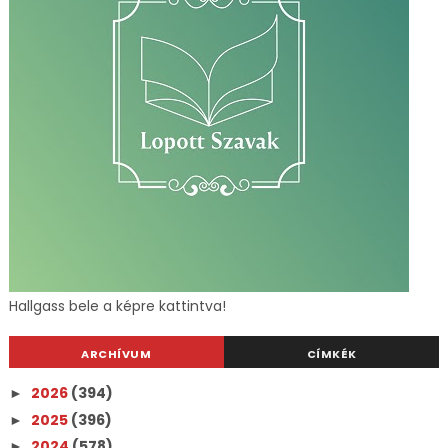
Hallgass bele a képre kattintva!
ARCHÍVUM
CÍMKÉK
2026
(394)
►
2025
(396)
►
2024
(578)
►