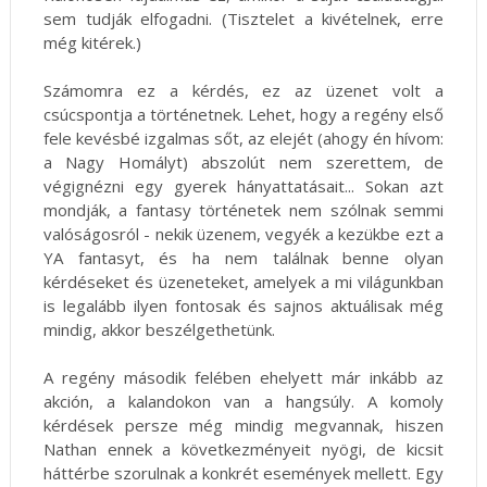
sem tudják elfogadni. (Tisztelet a kivételnek, erre
még kitérek.)
Számomra ez a kérdés, ez az üzenet volt a
csúcspontja a történetnek. Lehet, hogy a regény első
fele kevésbé izgalmas sőt, az elejét (ahogy én hívom:
a Nagy Homályt) abszolút nem szerettem, de
végignézni egy gyerek hányattatásait... Sokan azt
mondják, a fantasy történetek nem szólnak semmi
valóságosról - nekik üzenem, vegyék a kezükbe ezt a
YA fantasyt, és ha nem találnak benne olyan
kérdéseket és üzeneteket, amelyek a mi világunkban
is legalább ilyen fontosak és sajnos aktuálisak még
mindig, akkor beszélgethetünk.
A regény második felében ehelyett már inkább az
akción, a kalandokon van a hangsúly. A komoly
kérdések persze még mindig megvannak, hiszen
Nathan ennek a következményeit nyögi, de kicsit
háttérbe szorulnak a konkrét események mellett. Egy