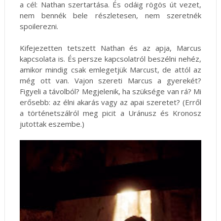
a cél: Nathan szertartása. És odáig rögös út vezet,
nem bennék bele részletesen, nem szeretnék
spoilerezni.
Kifejezetten tetszett Nathan és az apja, Marcus
kapcsolata is. És persze kapcsolatról beszélni nehéz,
amikor mindig csak emlegetjük Marcust, de attól az
még ott van. Vajon szereti Marcus a gyerekét?
Figyeli a távolból? Megjelenik, ha szüksége van rá? Mi
erősebb: az élni akarás vagy az apai szeretet? (Erről
a történetszálról meg picit a Uránusz és Kronosz
jutottak eszembe.)