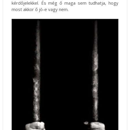
kérdőjelekkel. És még ő maga sem tudhatja, hogy
most akkor ő jó-e vagy nem.