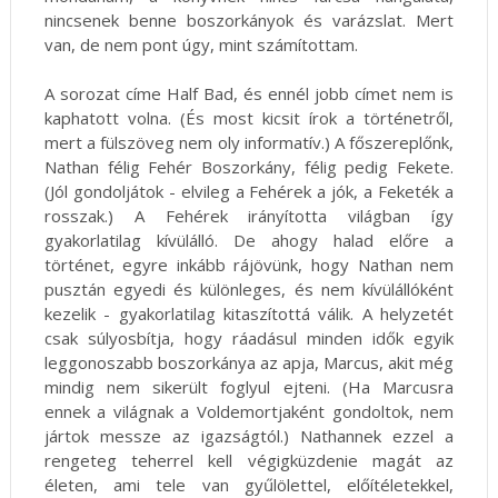
nincsenek benne boszorkányok és varázslat. Mert
van, de nem pont úgy, mint számítottam.
A sorozat címe Half Bad, és ennél jobb címet nem is
kaphatott volna. (És most kicsit írok a történetről,
mert a fülszöveg nem oly informatív.) A főszereplőnk,
Nathan félig Fehér Boszorkány, félig pedig Fekete.
(Jól gondoljátok - elvileg a Fehérek a jók, a Feketék a
rosszak.) A Fehérek irányította világban így
gyakorlatilag kívülálló. De ahogy halad előre a
történet, egyre inkább rájövünk, hogy Nathan nem
pusztán egyedi és különleges, és nem kívülállóként
kezelik - gyakorlatilag kitaszítottá válik. A helyzetét
csak súlyosbítja, hogy ráadásul minden idők egyik
leggonoszabb boszorkánya az apja, Marcus, akit még
mindig nem sikerült foglyul ejteni. (Ha Marcusra
ennek a világnak a Voldemortjaként gondoltok, nem
jártok messze az igazságtól.) Nathannek ezzel a
rengeteg teherrel kell végigküzdenie magát az
életen, ami tele van gyűlölettel, előítéletekkel,