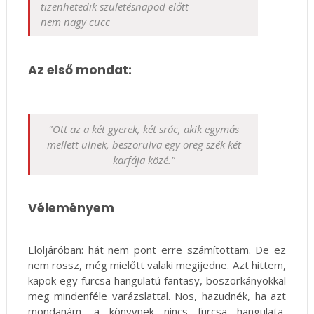
tizenhetedik születésnapod előtt
nem nagy cucc
Az első mondat:
"Ott az a két gyerek, két srác, akik egymás
mellett ülnek, beszorulva egy öreg szék két
karfája közé."
Véleményem
Elöljáróban: hát nem pont erre számítottam. De ez
nem rossz, még mielőtt valaki megijedne. Azt hittem,
kapok egy furcsa hangulatú fantasy, boszorkányokkal
meg mindenféle varázslattal. Nos, hazudnék, ha azt
mondanám, a könyvnek nincs furcsa hangulata,