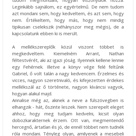
tudom megmondani, hogyan viszonyulok hozzá.
Leginkább sajnálom, ez egyértelmű. De nem tudom
azt mondani sem, hogy kedveltem, és azt sem, hogy
nem. Értékeltem, hogy más, hogy nem mindig
tipikusan cselekszik (néhányszor meg mégis), de a
kapcsolatunk ebben ki is merült.
A mellékszereplők közül viszont többet is
megkedveltem. Kiemelném Arrant, Nathan
féltestvérét, aki az igazi jóság. Ilyennek kellene lennie
egy Fehérnek. Illetve a könyv vége felé feltűnik
Gabriel, ő volt talán a nagy kedvencem. Érzelmes és
vicces, nagyon szeretnivaló, és kifejezetten érdekes
mellékszál az ő története, nagyon kíváncsi vagyok,
hogyan alakul majd.
Annalise még az, akinek a neve a fülszövegben is
elhangzik - hát, őszinte leszek. Nem szerepelt eleget
ahhoz, hogy meg tudjam kedvelni, kicsit olyan
dobozkarakternek érzem. Ott van, megmentendő
hercegnő, ártatlan és jó, de ennél többet nem tudnék
róla mondani. Tényleg olyan, amilyenek a mesebeli