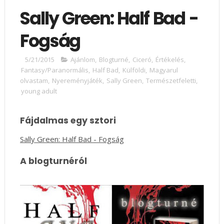
Sally Green: Half Bad -
Fogság
5/21/2015
Ajánlom
,
Blogturné
,
Ciceró
,
Értékelés
,
Fantasy/Paranormális
,
Half Bad
,
Külföldi
,
Magyarul
olvastam
,
Nyereményjáték
,
Sally Green
,
Természetfeletti
,
young adult
Fájdalmas egy sztori
Sally Green: Half Bad - Fogság
A blogturnéról