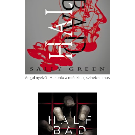
Angol nyelvű - Hasonló a miénkhez, színében más