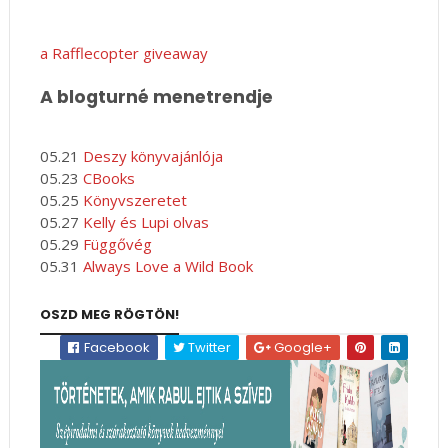
a Rafflecopter giveaway
A blogturné menetrendje
05.21
Deszy könyvajánlója
05.23
CBooks
05.25
Könyvszeretet
05.27
Kelly és Lupi olvas
05.29
Függővég
05.31
Always Love a Wild Book
OSZD MEG RÖGTÖN!
Facebook
Twitter
Google+