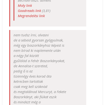
Bechdel-teszt: átment
Moly link
Goodreads link
(3,81)
Megrendelési link
nem tudsz írni, olvasni
de a sebeid gyorsan gyógyulnak,
még egy boszorkányhoz képest is
nem bírod ki naplemente után
a négy fal között
gyűlölöd a Fehér Boszorkányokat,
de Annalise-t szereted,
pedig ő is az
tizennégy éves korod óta
ketrecben tartottak
csak meg kell szöknöd
és megtalálnod Mercuryt, a Fekete
Boszorkányt, aki fiúkat eszik
és mindezt még a