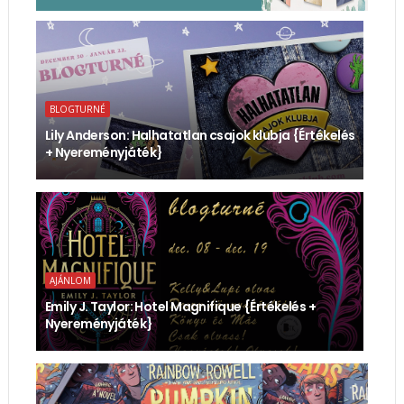
BLOGTURNÉ
Lily Anderson: Halhatatlan ​csajok klubja {Értékelés
+ Nyereményjáték}
AJÁNLOM
Emily J. Taylor: Hotel ​Magnifique {Értékelés +
Nyereményjáték}