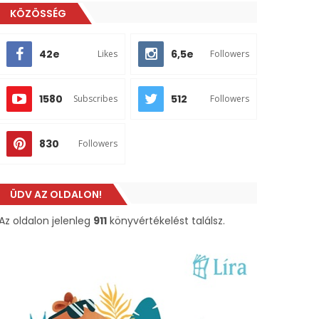
KÖZÖSSÉG
42e
6,5e
Likes
Followers
1580
512
Subscribes
Followers
830
Followers
ÜDV AZ OLDALON!
Az oldalon jelenleg
911
könyvértékelést találsz.