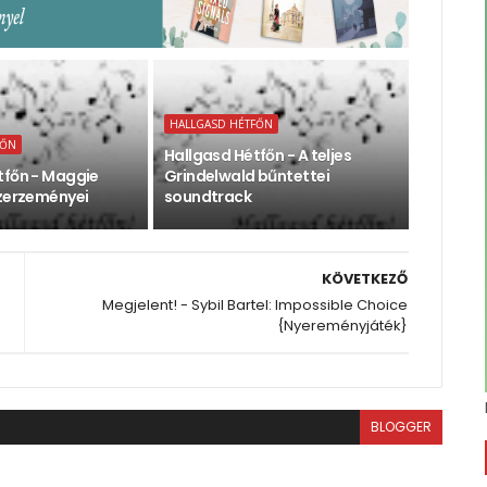
HALLGASD HÉTFŐN
FŐN
Hallgasd Hétfőn - A teljes
tfőn - Maggie
Grindelwald bűntettei
szerzeményei
soundtrack
KÖVETKEZŐ
Megjelent! - Sybil Bartel: Impossible Choice
{Nyereményjáték}
BLOGGER