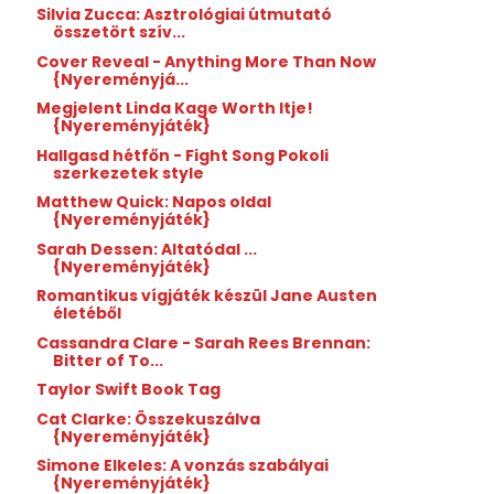
Silvia Zucca: Asztrológiai útmutató
összetört szív...
Cover Reveal - Anything More Than Now
{Nyereményjá...
Megjelent Linda Kage Worth Itje!
{Nyereményjáték}
Hallgasd hétfőn - Fight Song Pokoli
szerkezetek style
Matthew Quick: Napos oldal
{Nyereményjáték}
Sarah Dessen: Altatódal ...
{Nyereményjáték}
Romantikus vígjáték készül Jane Austen
életéből
Cassandra Clare - Sarah Rees Brennan:
Bitter of To...
Taylor Swift Book Tag
Cat Clarke: Összekuszálva
{Nyereményjáték}
Simone Elkeles: A vonzás szabályai
{Nyereményjáték}