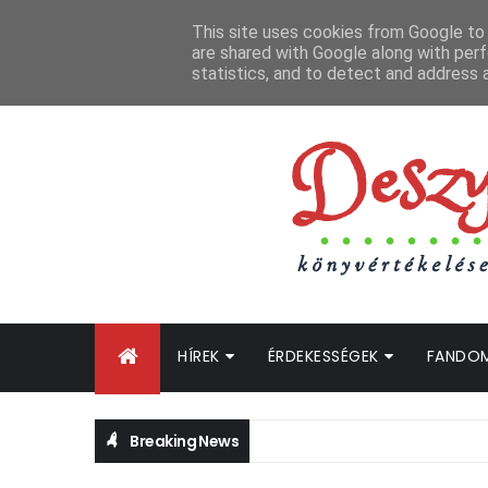
FŐOLDAL
GYIK
BLOGTURNÉ KLUB
OLDALTÉRKÉP
K
This site uses cookies from Google to d
are shared with Google along with perf
statistics, and to detect and address 
HÍREK
ÉRDEKESSÉGEK
FANDO
Breaking News