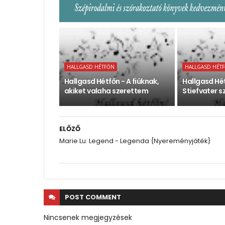
HALLGASD HÉTFŐN
HALLGASD HÉT
Hallgasd Hétfőn - A fiúknak,
Hallgasd Hé
akiket valaha szerettem
Stiefvater 
ELŐZŐ
Marie Lu: Legend - Legenda {Nyereményjáték}
POST
COMMENT
Nincsenek megjegyzések