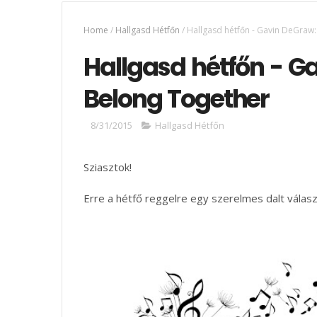
Home
/
Hallgasd Hétfőn
/
Hallgasd hétfőn - Gavin DeGraw
Hallgasd hétfőn - G
Belong Together
8/31/2015
Hallgasd Hétfőn
Sziasztok!
Erre a hétfő reggelre egy szerelmes dalt válas