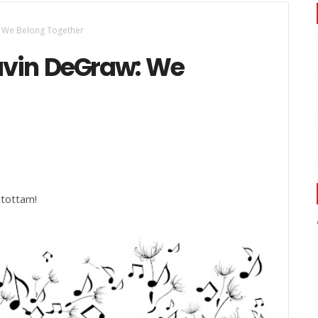
: We Belong Together
avin DeGraw: We
ztottam!