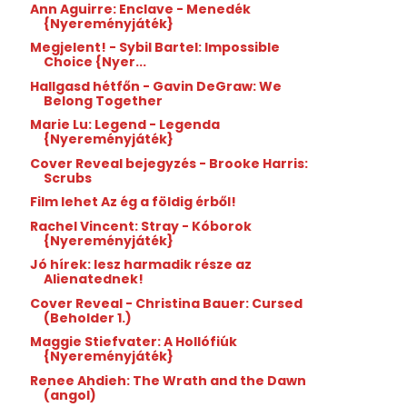
Ann Aguirre: Enclave - Menedék
{Nyereményjáték}
Megjelent! - Sybil Bartel: Impossible
Choice {Nyer...
Hallgasd hétfőn - Gavin DeGraw: We
Belong Together
Marie Lu: Legend - Legenda
{Nyereményjáték}
Cover Reveal bejegyzés - Brooke Harris:
Scrubs
Film lehet Az ég a földig érből!
Rachel Vincent: Stray - Kóborok
{Nyereményjáték}
Jó hírek: lesz harmadik része az
Alienatednek!
Cover Reveal - Christina Bauer: Cursed
(Beholder 1.)
Maggie Stiefvater: A Hollófiúk
{Nyereményjáték}
Renee Ahdieh: The Wrath and the Dawn
(angol)