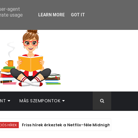
AMEK
user-agent
erate usage
LEARN MORE
GOT IT
INT
MÁS SZEMPONTOK
Friss hírek érkeztek a Netflix-féle Midnight Sun animációs ad
K