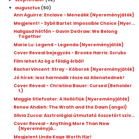
augusztus
(50)
▼
Ann Aguirre: Enclave - Menedék {Nyereményjáték}
Megjelent! - Sybil Bartel: Impossible Choice {Nyer...
Hallgasd hétfőn - Gavin DeGraw: We Belong
Together
Marie Lu: Legend - Legenda {Nyereményjáték}
Cover Reveal bejegyzés - Brooke Harris: Scrubs
Film lehet Az ég a földig érből!
Rachel Vincent: Stray - Kóborok {Nyereményjáték}
Jó hírek: lesz harmadik része az Alienatednek!
Cover Reveal - Christina Bauer: Cursed (Beholder
1.)
Maggie Stiefvater: A Hollófiúk {Nyereményjáték}
Renee Ahdieh: The Wrath and the Dawn (angol)
Silvia Zucca: Asztrológiai útmutató összetört szív...
Cover Reveal - Anything More Than Now
{Nyereményjá...
Megjelent Linda Kage Worth Itje!