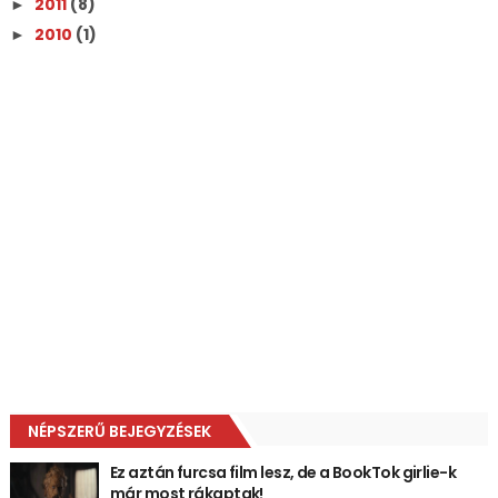
2011
(8)
►
2010
(1)
►
NÉPSZERŰ BEJEGYZÉSEK
Ez aztán furcsa film lesz, de a BookTok girlie-k
már most rákaptak!