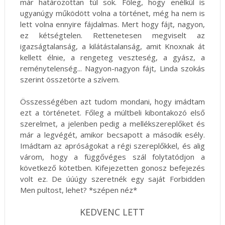
már határozottan túl sok. Főleg, hogy enélkül is
ugyanúgy működött volna a történet, még ha nem is
lett volna ennyire fájdalmas. Mert hogy fájt, nagyon,
ez kétségtelen. Rettenetesen megviselt az
igazságtalanság, a kilátástalanság, amit Knoxnak át
kellett élnie, a rengeteg veszteség, a gyász, a
reménytelenség... Nagyon-nagyon fájt, Linda szokás
szerint összetörte a szívem.
Összességében azt tudom mondani, hogy imádtam
ezt a történetet. Főleg a múltbeli kibontakozó első
szerelmet, a jelenben pedig a mellékszereplőket és
már a legvégét, amikor becsapott a második esély.
Imádtam az apróságokat a régi szereplőkkel, és alig
várom, hogy a függővéges szál folytatódjon a
következő kötetben. Kifejezetten gonosz befejezés
volt ez. De úúúgy szeretnék egy saját Forbidden
Men pultost, lehet? *szépen néz*
KEDVENC LETT