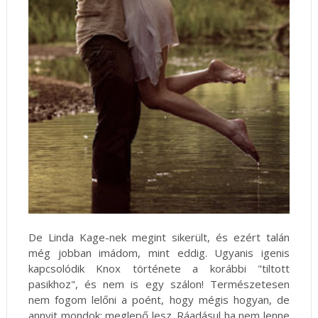
De Linda Kage-nek megint sikerült, és ezért talán
még jobban imádom, mint eddig. Ugyanis igenis
kapcsolódik Knox története a korábbi "tiltott
pasikhoz", és nem is egy szálon! Természetesen
nem fogom lelőni a poént, hogy mégis hogyan, de
annyit mondok: meglepő lesz. Ráadásul ha nem lenne