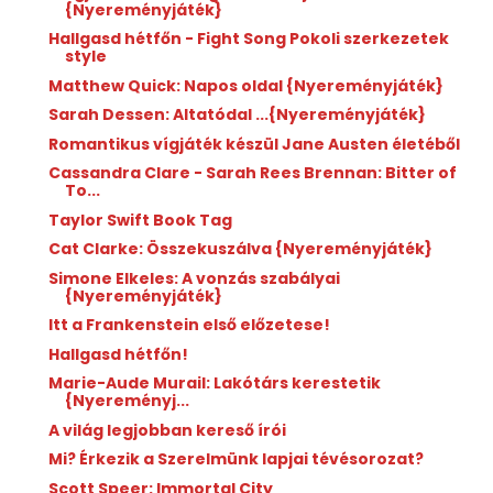
{Nyereményjáték}
Hallgasd hétfőn - Fight Song Pokoli szerkezetek
style
Matthew Quick: Napos oldal {Nyereményjáték}
Sarah Dessen: Altatódal ...{Nyereményjáték}
Romantikus vígjáték készül Jane Austen életéből
Cassandra Clare - Sarah Rees Brennan: Bitter of
To...
Taylor Swift Book Tag
Cat Clarke: Összekuszálva {Nyereményjáték}
Simone Elkeles: A vonzás szabályai
{Nyereményjáték}
Itt a Frankenstein első előzetese!
Hallgasd hétfőn!
Marie-Aude Murail: Lakótárs kerestetik
{Nyereményj...
A világ legjobban kereső írói
Mi? Érkezik a Szerelmünk lapjai tévésorozat?
Scott Speer: Immortal City