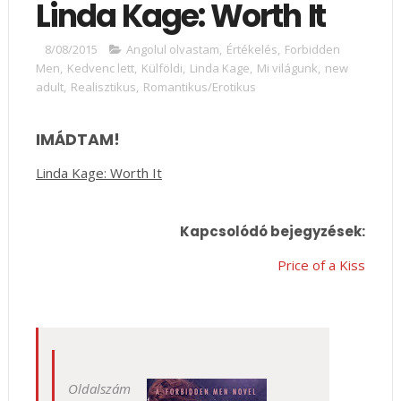
Linda Kage: Worth It
8/08/2015
Angolul olvastam
,
Értékelés
,
Forbidden
Men
,
Kedvenc lett
,
Külföldi
,
Linda Kage
,
Mi világunk
,
new
adult
,
Realisztikus
,
Romantikus/Erotikus
IMÁDTAM!
Linda Kage: Worth It
Kapcsolódó bejegyzések:
Price of a Kiss
Oldalszám