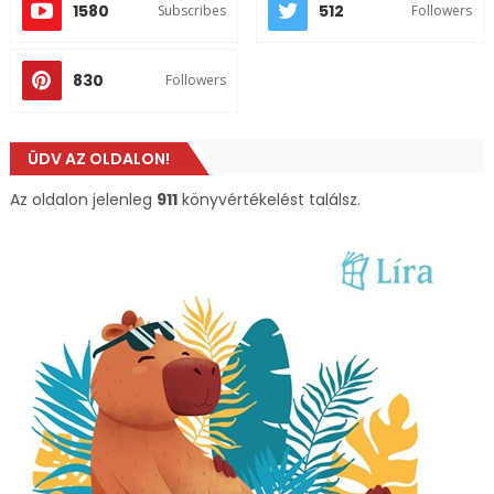
1580
512
Subscribes
Followers
830
Followers
ÜDV AZ OLDALON!
Az oldalon jelenleg
911
könyvértékelést találsz.