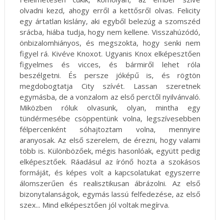
olvadni kezd, ahogy erről a kettősről olvas. Felicity
egy ártatlan kislány, aki egyből belezúg a szomszéd
srácba, hiába tudja, hogy nem kellene. Visszahúzódó,
önbizalomhiányos, és megszokta, hogy senki nem
figyel rá. Kivéve Knoxot. Ugyanis Knox elképesztően
figyelmes és vicces, és bármiről lehet róla
beszélgetni. És persze jóképű is, és rögtön
megdobogtatja City szívét. Lassan szeretnek
egymásba, de a vonzalom az első perctől nyilvánvaló.
Miközben róluk olvasunk, olyan, mintha egy
tündérmesébe csöppentünk volna, legszívesebben
félpercenként sóhajtoztam volna, mennyire
aranyosak. Az első szerelem, de érezni, hogy valami
több is. Különbözőek, mégis hasonlóak, együtt pedig
elképesztőek. Ráadásul az írónő hozta a szokásos
formáját, és képes volt a kapcsolatukat egyszerre
álomszerűen és realisztikusan ábrázolni. Az első
bizonytalanságok, egymás lassú felfedezése, az első
szex... Mind elképesztően jól voltak megírva.