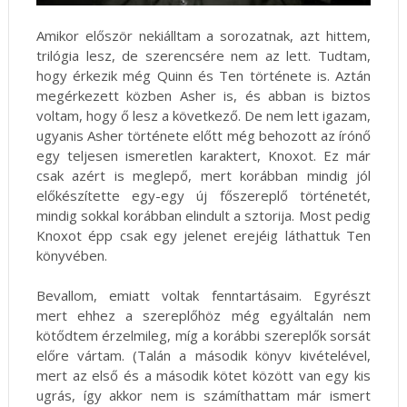
Amikor először nekiálltam a sorozatnak, azt hittem,
trilógia lesz, de szerencsére nem az lett. Tudtam,
hogy érkezik még Quinn és Ten története is. Aztán
megérkezett közben Asher is, és abban is biztos
voltam, hogy ő lesz a következő. De nem lett igazam,
ugyanis Asher története előtt még behozott az írónő
egy teljesen ismeretlen karaktert, Knoxot. Ez már
csak azért is meglepő, mert korábban mindig jól
előkészítette egy-egy új főszereplő történetét,
mindig sokkal korábban elindult a sztorija. Most pedig
Knoxot épp csak egy jelenet erejéig láthattuk Ten
könyvében.
Bevallom, emiatt voltak fenntartásaim. Egyrészt
mert ehhez a szereplőhöz még egyáltalán nem
kötődtem érzelmileg, míg a korábbi szereplők sorsát
előre vártam. (Talán a második könyv kivételével,
mert az első és a második kötet között van egy kis
ugrás, így akkor nem is számíthattam már ismert