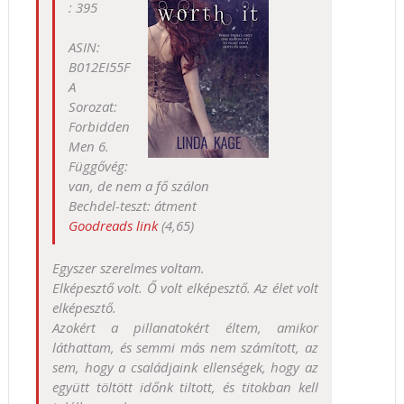
: 395
ASIN:
B012EI55F
A
Sorozat:
Forbidden
Men 6.
Függővég:
van, de nem a fő szálon
Bechdel-teszt: átment
Goodreads link
(4,65)
Egyszer szerelmes voltam.
Elképesztő volt. Ő volt elképesztő. Az élet volt
elképesztő.
Azokért a pillanatokért éltem, amikor
láthattam, és semmi más nem számított, az
sem, hogy a családjaink ellenségek, hogy az
együtt töltött időnk tiltott, és titokban kell