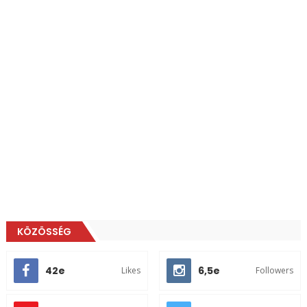
KÖZÖSSÉG
42e
6,5e
Likes
Followers