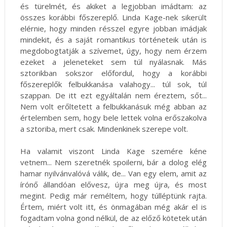
és türelmét, és akiket a legjobban imádtam: az
összes korábbi főszereplő. Linda Kage-nek sikerült
elérnie, hogy minden résszel egyre jobban imádjak
mindekit, és a saját romantikus történeteik után is
megdobogtatják a szívemet, úgy, hogy nem érzem
ezeket a jeleneteket sem túl nyálasnak. Más
sztorikban sokszor előfordul, hogy a korábbi
főszereplők felbukkanása valahogy... túl sok, túl
szappan. De itt ezt egyáltalán nem éreztem, sőt...
Nem volt erőltetett a felbukkanásuk még abban az
értelemben sem, hogy bele lettek volna erőszakolva
a sztoriba, mert csak. Mindenkinek szerepe volt.
Ha valamit viszont Linda Kage szemére kéne
vetnem... Nem szeretnék spoilerni, bár a dolog elég
hamar nyilvánvalóvá válik, de... Van egy elem, amit az
írónő állandóan elővesz, újra meg újra, és most
megint. Pedig már reméltem, hogy túlléptünk rajta.
Értem, miért volt itt, és önmagában még akár el is
fogadtam volna gond nélkül, de az előző kötetek után