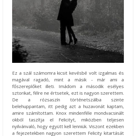
Ez a szál számomra kicsit kevésbé volt izgalmas és
magával ragadó, mint a másik - már ami a
főszereplőket illeti. Imádom a második esélyes
sztorikat, félre ne értsetek, ezt is nagyon szerettem.
De a rózsaszín történetszálba szinte
belehuppantam, itt pedig azt a huzavonát kaptam,
amire számítottam. Knox mindenféle mondvacsinált
okból taszítja el Felicityt, miközben teljesen
nyilvánvaló, hogy együtt kell lenniük. Viszont ezekben
a fejezetekben nagyon szerettem Felicity kitartását