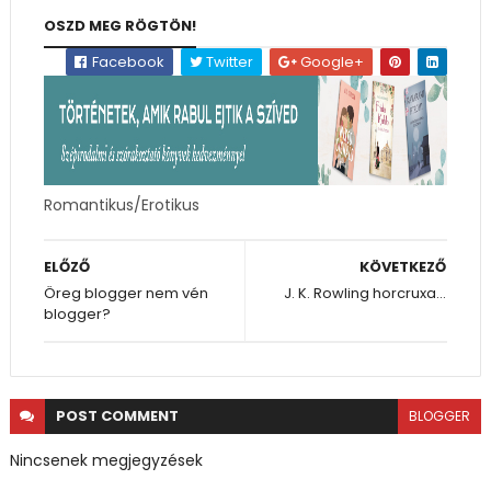
OSZD MEG RÖGTÖN!
Facebook
Twitter
Google+
Romantikus/Erotikus
ELŐZŐ
KÖVETKEZŐ
Öreg blogger nem vén
J. K. Rowling horcruxa...
blogger?
POST
COMMENT
BLOGGER
Nincsenek megjegyzések