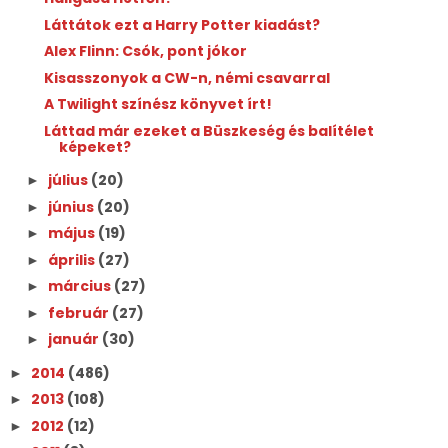
Láttátok ezt a Harry Potter kiadást?
Alex Flinn: Csók, pont jókor
Kisasszonyok a CW-n, némi csavarral
A Twilight színész könyvet írt!
Láttad már ezeket a Büszkeség és balítélet
képeket?
július
(20)
►
június
(20)
►
május
(19)
►
április
(27)
►
március
(27)
►
február
(27)
►
január
(30)
►
2014
(486)
►
2013
(108)
►
2012
(12)
►