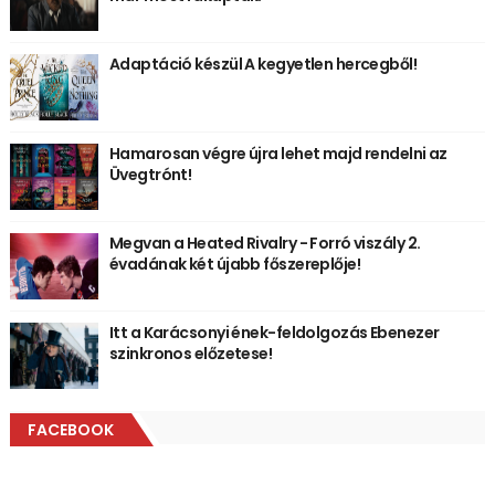
Adaptáció készül A kegyetlen hercegből!
Hamarosan végre újra lehet majd rendelni az
Üvegtrónt!
Megvan a Heated Rivalry - Forró viszály 2.
évadának két újabb főszereplője!
Itt a Karácsonyi ének-feldolgozás Ebenezer
szinkronos előzetese!
FACEBOOK