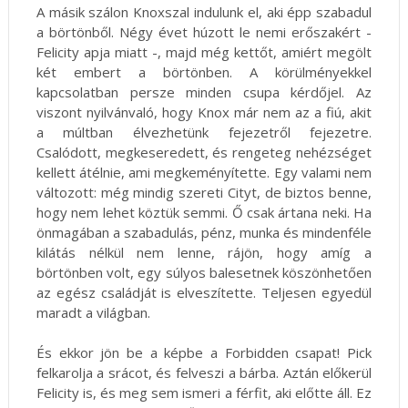
A másik szálon Knoxszal indulunk el, aki épp szabadul
a börtönből. Négy évet húzott le nemi erőszakért -
Felicity apja miatt -, majd még kettőt, amiért megölt
két embert a börtönben. A körülményekkel
kapcsolatban persze minden csupa kérdőjel. Az
viszont nyilvánvaló, hogy Knox már nem az a fiú, akit
a múltban élvezhetünk fejezetről fejezetre.
Csalódott, megkeseredett, és rengeteg nehézséget
kellett átélnie, ami megkeményítette. Egy valami nem
változott: még mindig szereti Cityt, de biztos benne,
hogy nem lehet köztük semmi. Ő csak ártana neki. Ha
önmagában a szabadulás, pénz, munka és mindenféle
kilátás nélkül nem lenne, rájön, hogy amíg a
börtönben volt, egy súlyos balesetnek köszönhetően
az egész családját is elveszítette. Teljesen egyedül
maradt a világban.
És ekkor jön be a képbe a Forbidden csapat! Pick
felkarolja a srácot, és felveszi a bárba. Aztán előkerül
Felicity is, és meg sem ismeri a férfit, aki előtte áll. Ez