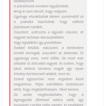
találkoznunk.
A szerelmünk mindent legyőzhetett.
Amíg ki nem derült, hogy mégsem.
Úgyhogy elszakítottak életem szerelmétől és
a pokolba taszítottak, hogy nélküle
folytassam tovább.
Összetört, szétzúzta a legjobb részeim, itt
hagyott tartósan károsodottként.
Vagy legalábbis így gondoltam.
Évekkel később, esküszöm, a történelem
ismétli önmagát, visszatért az életembe. És
ugyanúgy vonz, mint előtte. De most már
idősebb és bölcsebb vagyok, és tudom, hogy
távol kellene tartania magát egy olyan
hitvány börtönviselt alaktól, mint én.
Szóval egyszerűen nem engedem közel
magamhoz. Teljes mértékben elzárkózom
attól, hogy megbánthassam. Távol tartom.
De aztán megkockáztatni, hogy a
legnagyobb félelmed valóra válik, egy
mosolyért cserébe néha megéri, és egyébként