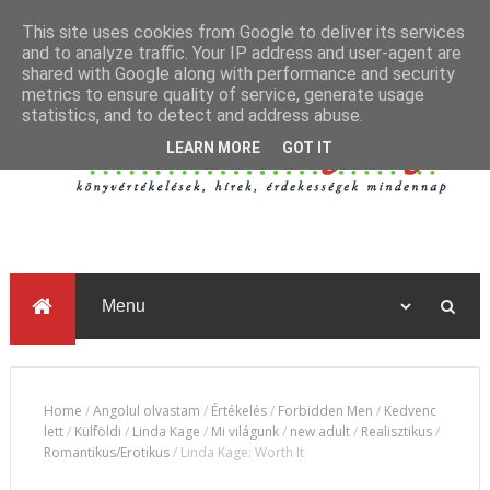
This site uses cookies from Google to deliver its services
and to analyze traffic. Your IP address and user-agent are
shared with Google along with performance and security
metrics to ensure quality of service, generate usage
statistics, and to detect and address abuse.
LEARN MORE
GOT IT
Home
/
Angolul olvastam
/
Értékelés
/
Forbidden Men
/
Kedvenc
lett
/
Külföldi
/
Linda Kage
/
Mi világunk
/
new adult
/
Realisztikus
/
Romantikus/Erotikus
/
Linda Kage: Worth It