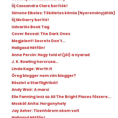
Új Cassandra Clare borítók!
Simone Elkeles: Tökéletes kémia {Nyereményjáték}
Új McGarry borító!
Udvarlós Book Tag
Cover Reveal: The Dark Ones
Megjelent! Secrets Don't...
Hallgasd Hétfőn!
Anne Percin: Hogy told el (jól) a nyarad
J. K. Rowling horcruxa...
Linda Kage: Worth It
Öreg blogger nem vén blogger?
Részlet a Starflightból!
Andy Weir: A marsi
Elle Fanning lesz az All The Bright Places főszere...
Moskát Anita: Horgonyhely
Jay Asher: Tizenhárom okom volt
Hallgasd Hétfőn!