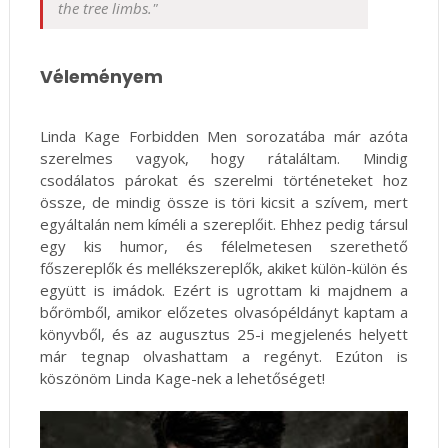
the tree limbs."
Véleményem
Linda Kage Forbidden Men sorozatába már azóta
szerelmes vagyok, hogy rátaláltam. Mindig
csodálatos párokat és szerelmi történeteket hoz
össze, de mindig össze is töri kicsit a szívem, mert
egyáltalán nem kíméli a szereplőit. Ehhez pedig társul
egy kis humor, és félelmetesen szerethető
főszereplők és mellékszereplők, akiket külön-külön és
együtt is imádok. Ezért is ugrottam ki majdnem a
bőrömből, amikor előzetes olvasópéldányt kaptam a
könyvből, és az augusztus 25-i megjelenés helyett
már tegnap olvashattam a regényt. Ezúton is
köszönöm Linda Kage-nek a lehetőséget!