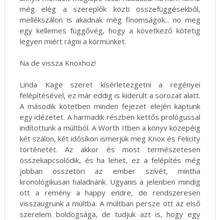
még elég a szereplők közti összefüggésekből,
mellékszálon is akadnak még finomságok... no meg
egy kellemes függővég, hogy a következő kötetig
legyen miért rágni a körmünket.
Na de vissza Knoxhoz!
Linda Kage szeret kísérletezgetni a regényei
felépítésével, ez már eddig is kiderült a sorozat alatt.
A második kötetben minden fejezet elején kaptunk
egy idézetet. A harmadik részben kettős prológussal
indítottunk a múltból. A Worth Itben a könyv közepéig
két szálon, két idősíkon ismerjük meg Knox és Felicity
történetét. Az akkor és most természetesen
összekapcsolódik, és ha lehet, ez a felépítés még
jobban összetöri az ember szívét, mintha
kronológikusan haladnánk. Ugyanis a jelenben mindig
ott a remény a happy endre, de rendszeresen
visszaugrunk a múltba. A múltban persze ott az első
szerelem boldogsága, de tudjuk azt is, hogy egy