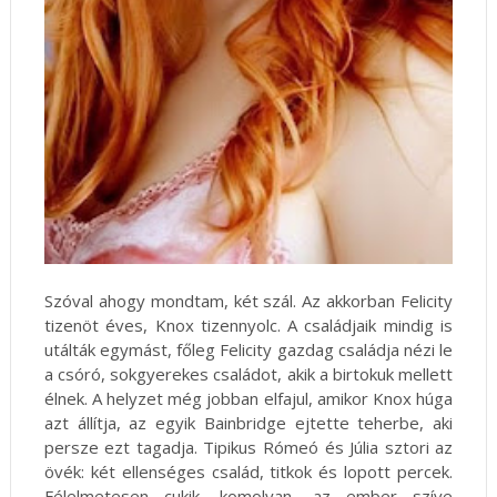
Szóval ahogy mondtam, két szál. Az akkorban Felicity
tizenöt éves, Knox tizennyolc. A családjaik mindig is
utálták egymást, főleg Felicity gazdag családja nézi le
a csóró, sokgyerekes családot, akik a birtokuk mellett
élnek. A helyzet még jobban elfajul, amikor Knox húga
azt állítja, az egyik Bainbridge ejtette teherbe, aki
persze ezt tagadja. Tipikus Rómeó és Júlia sztori az
övék: két ellenséges család, titkok és lopott percek.
Félelmetesen cukik, komolyan, az ember szíve