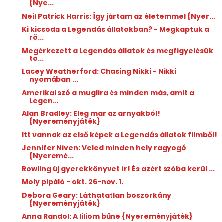
{Nye...
Neil Patrick Harris: Így jártam az életemmel {Nyer...
Ki kicsoda a Legendás állatokban? - Megkaptuk a
rö...
Megérkezett a Legendás állatok és megfigyelésük
tö...
Lacey Weatherford: Chasing Nikki - Nikki
nyomában ...
Amerikai szó a muglira és minden más, amit a
Legen...
Alan Bradley: Elég már az árnyakból!
{Nyereményjáték}
Itt vannak az első képek a Legendás állatok filmből!
Jennifer Niven: Veled minden hely ragyogó
{Nyeremé...
Rowling új gyerekkönyvet ír! És azért szóba kerül ...
Moly pipáló - okt. 26-nov. 1.
Debora Geary: Láthatatlan boszorkány
{Nyereményjáték}
Anna Randol: A liliom bűne {Nyereményjáték}