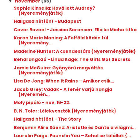
november
(66)
▼
Sophie Kinsella: Hová lett Audrey?
{Nyereményjáték}
Hallgasd hétfőn! - Budapest
Cover Reveal - Jessica Sorensen: Ella és Micha titka
Karen Marie Moning: A Felföld ködén túl
{Nyeremény...
Madeline Hunter: A csendestárs {Nyereményjáték}
Beharangozó - Linda Kage: The Girls Got Secrets
Jamie McGuire: Gyönyörű megváltás
{Nyereményjáték}
Lisa De Jong: When It Rains – Amikor esik…
Jacob Grey: Vadak - A fehér varjú hangja
{Nyeremén...
Moly pipáló - nov. 16-22.
B. N. Toler: Lélekvesztők {Nyereményjáték}
Hallgasd hétfőn! - The Story
Benjamin Alire Sáenz: Aristotle és Dante a világmi...
Laurelin Paige: Found in You – Sehol se talállak {...