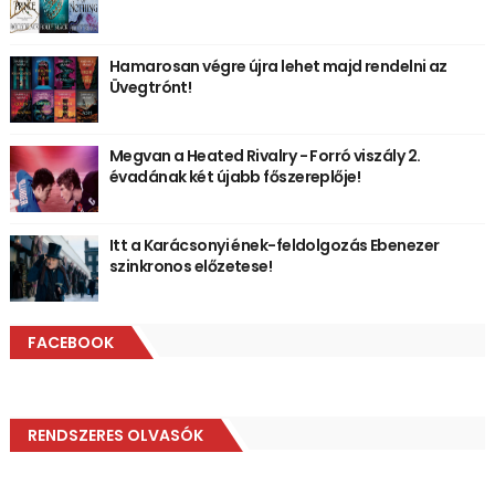
Hamarosan végre újra lehet majd rendelni az
Üvegtrónt!
Megvan a Heated Rivalry - Forró viszály 2.
évadának két újabb főszereplője!
Itt a Karácsonyi ének-feldolgozás Ebenezer
szinkronos előzetese!
FACEBOOK
RENDSZERES OLVASÓK