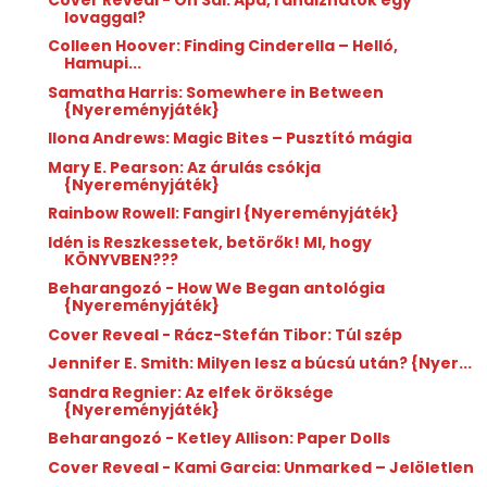
lovaggal?
Colleen Hoover: Finding Cinderella – Helló,
Hamupi...
Samatha Harris: Somewhere in Between
{Nyereményjáték}
Ilona Andrews: Magic Bites – Pusztító mágia
Mary E. Pearson: Az árulás csókja
{Nyereményjáték}
Rainbow Rowell: Fangirl {Nyereményjáték}
Idén is Reszkessetek, betörők! MI, hogy
KÖNYVBEN???
Beharangozó - How We Began antológia
{Nyereményjáték}
Cover Reveal - Rácz-Stefán Tibor: Túl szép
Jennifer E. Smith: Milyen lesz a búcsú után? {Nyer...
Sandra Regnier: Az elfek öröksége
{Nyereményjáték}
Beharangozó - Ketley Allison: Paper Dolls
Cover Reveal - Kami Garcia: Unmarked – Jelöletlen