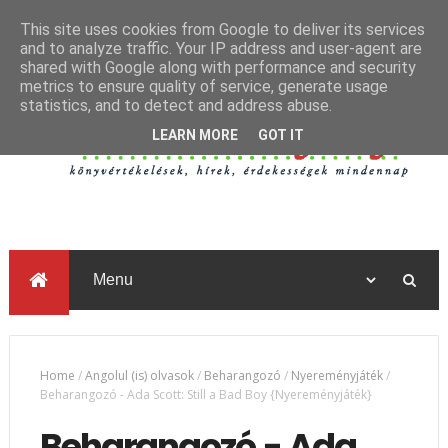
This site uses cookies from Google to deliver its services
and to analyze traffic. Your IP address and user-agent are
shared with Google along with performance and security
metrics to ensure quality of service, generate usage
statistics, and to detect and address abuse.
LEARN MORE
GOT IT
Home
/
Angolul (is) olvasok
/
Beharangozó
/
Nyereményjáték
/
Beharangozó - Ada Scott: Still a Bad Boy {Nyereményjáték}
Beharangozó - Ada