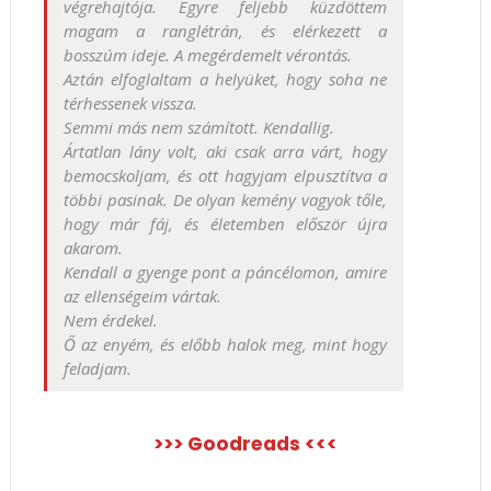
végrehajtója. Egyre feljebb küzdöttem
magam a ranglétrán, és elérkezett a
bosszúm ideje. A megérdemelt vérontás.
Aztán elfoglaltam a helyüket, hogy soha ne
térhessenek vissza.
Semmi más nem számított. Kendallig.
Ártatlan lány volt, aki csak arra várt, hogy
bemocskoljam, és ott hagyjam elpusztítva a
többi pasinak. De olyan kemény vagyok tőle,
hogy már fáj, és életemben először újra
akarom.
Kendall a gyenge pont a páncélomon, amire
az ellenségeim vártak.
Nem érdekel.
Ő az
enyém
, és előbb halok meg, mint hogy
feladjam.
>>> Goodreads <<<