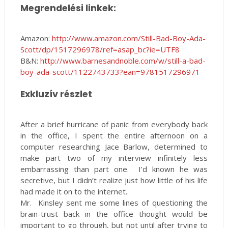
Megrendelési linkek:
Amazon:
http://www.amazon.com/
Still-Bad-Boy-Ada-
Scott/dp/
1517296978/ref=asap_bc?ie=UTF8
B&N:
http://www.
barnesandnoble.com/w/still-a-
bad-
boy-ada-scott/1122743733?
ean=9781517296971
Exkluzív részlet
After a brief hurricane of panic from everybody back
in the office, I spent the entire afternoon on a
computer researching Jace Barlow, determined to
make part two of my interview infinitely less
embarrassing than part one. I’d known he was
secretive, but I didn’t realize just how little of his life
had made it on to the internet.
Mr. Kinsley sent me some lines of questioning the
brain-trust back in the office thought would be
important to go through, but not until after trying to