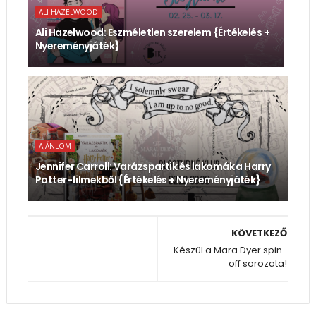
ALI HAZELWOOD
Ali Hazelwood: Eszméletlen ​szerelem {Értékelés +
Nyereményjáték}
AJÁNLOM
Jennifer Carroll: Varázspartik ​és lakomák a Harry
Potter-filmekből {Értékelés + Nyereményjáték}
KÖVETKEZŐ
Készül a Mara Dyer spin-
off sorozata!