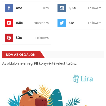
42e
6,5e
Likes
Followers
1580
512
Subscribes
Followers
830
Followers
ÜDV AZ OLDALON!
Az oldalon jelenleg
911
könyvértékelést találsz.