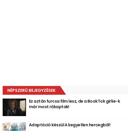
NÉPSZERŰ BEJEGYZÉSEK
Ez aztán furcsa film lesz, de a BookTok girlie-k
már most rákaptak!
Adaptáció készül A kegyetlen hercegből!