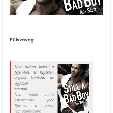
Fülszöveg:
Nem tudom kiverni a
fejemből, és képtelen
vagyok kimászni az
ágyából
Kendall
Nem kellett volna
észrevennie. Jace
Barlow: a város
leghatalmasabb