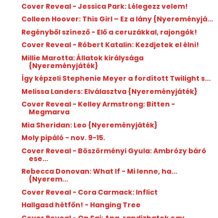
Cover Reveal - Jessica Park: Lélegezz velem!
Colleen Hoover: This Girl – Ez a lány {Nyereményjá...
Regényből színező - Elő a ceruzákkal, rajongók!
Cover Reveal - Róbert Katalin: Kezdjetek el élni!
Millie Marotta: Állatok királysága
{Nyereményjáték}
Így képzeli Stephenie Meyer a fordított Twilight s...
Melissa Landers: Elválasztva {Nyereményjáték}
Cover Reveal - Kelley Armstrong: Bitten -
Megmarva
Mia Sheridan: Leo {Nyereményjáték}
Moly pipáló - nov. 9-15.
Cover Reveal - Böszörményi Gyula: Ambrózy báró
ese...
Rebecca Donovan: What If - Mi lenne, ha...
{Nyerem...
Cover Reveal - Cora Carmack: Inflict
Hallgasd hétfőn! - Hanging Tree
Cover Reveal - On Sai: Apa, randizhatok egy