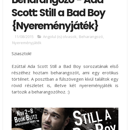
Scott: Still a Bad Boy
{Nyereményjáték}
11/08/2015
Angolul (is) olvasok
,
Beharangozó
,
Nyereményjáték
Sziasztok!
Ezúttal Ada Scott Still a Bad Boy sorozatának első
részéhez hoztam beharangozót, ami egy erotikus
történet. A posztban a fülszövegen kívül találtok egy
rövid részletet is, illetve két nyereményjáték is
tartozik a beharangozóhoz. :)