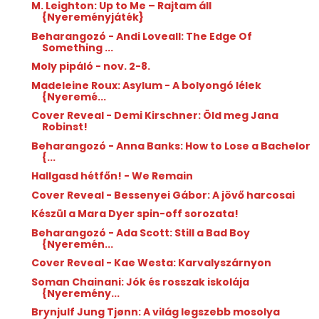
M. Leighton: Up to Me – Rajtam áll
{Nyereményjáték}
Beharangozó - Andi Loveall: The Edge Of
Something ...
Moly pipáló - nov. 2-8.
Madeleine Roux: Asylum - A bolyongó lélek
{Nyeremé...
Cover Reveal - Demi Kirschner: Öld meg Jana
Robinst!
Beharangozó - Anna Banks: How to Lose a Bachelor
{...
Hallgasd hétfőn! - We Remain
Cover Reveal - Bessenyei Gábor: A jövő harcosai
Készül a Mara Dyer spin-off sorozata!
Beharangozó - Ada Scott: Still a Bad Boy
{Nyeremén...
Cover Reveal - Kae Westa: Karvalyszárnyon
Soman Chainani: Jók és rosszak iskolája
{Nyeremény...
Brynjulf Jung Tjønn: A világ legszebb mosolya