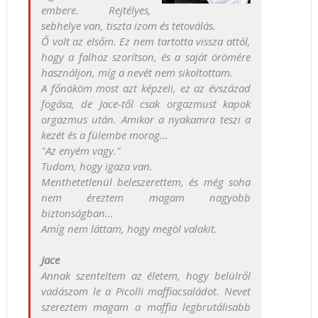
embere. Rejtélyes,
sebhelye van, tiszta izom és tetoválás.
Ő volt az elsőm. Ez nem tartotta vissza attól,
hogy a falhoz szorítson, és a saját örömére
használjon, míg a nevét nem sikoltottam.
A főnököm most azt képzeli, ez az évszázad
fogása, de Jace-től csak orgazmust kapok
orgazmus után. Amikor a nyakamra teszi a
kezét és a fülembe morog...
"Az enyém vagy."
Tudom, hogy igaza van.
Menthetetlenül beleszerettem, és még soha
nem éreztem magam nagyobb
biztonságban...
Amíg nem láttam, hogy megöl valakit.
Jace
Annak szenteltem az életem, hogy belülről
vadászom le a Picolli maffiacsaládot. Nevet
szereztem magam a maffia legbrutálisabb