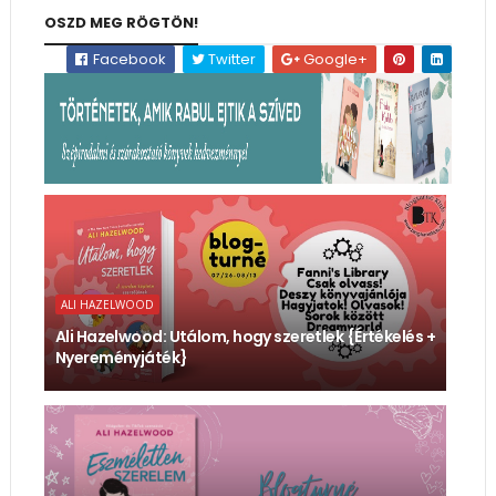
OSZD MEG RÖGTÖN!
Facebook
Twitter
Google+
ALI HAZELWOOD
Ali Hazelwood: Utálom, ​hogy szeretlek {Értékelés +
Nyereményjáték}