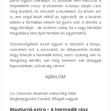
páros együtt maradjon. Ez azonban nem változtat a
helyenkénti rossz érzéseimen. A könyv elején Cara
még küzdött, és tetszett a küzdelem. És értem azt
is, ami végül kisült ebből az egészből, de a lezárás
ebben a formában nekem túl gyors volt. A döntés a
nagy kérdőjel - de örültem volna, ha a nagy kérdőjel
megoldása nem ilyen hirtelen és egyértelmű.
Összességében ezzel együtt is tetszett a könyv,
szeretem ezt a sorozatot, és kifejezetten örülök,
hogy érkezik a harmadik kötet, mert szükség van rá.
Rengeteg kérdés van még bennem sok dologgal
kapcsolatban, szóval alig várom!
AJÁNLOM
U.i.: Szívesen olvastam volna még több
blogbejegyzést Carától. Elfogult vagyok.
Blogturné extra - A harmadik rész