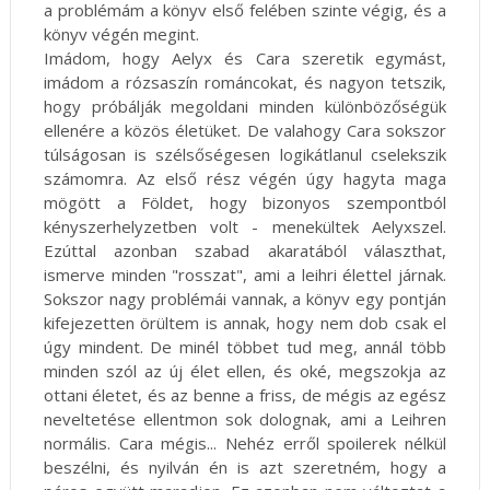
a problémám a könyv első felében szinte végig, és a
könyv végén megint.
Imádom, hogy Aelyx és Cara szeretik egymást,
imádom a rózsaszín románcokat, és nagyon tetszik,
hogy próbálják megoldani minden különbözőségük
ellenére a közös életüket. De valahogy Cara sokszor
túlságosan is szélsőségesen logikátlanul cselekszik
számomra. Az első rész végén úgy hagyta maga
mögött a Földet, hogy bizonyos szempontból
kényszerhelyzetben volt - menekültek Aelyxszel.
Ezúttal azonban szabad akaratából választhat,
ismerve minden "rosszat", ami a leihri élettel járnak.
Sokszor nagy problémái vannak, a könyv egy pontján
kifejezetten örültem is annak, hogy nem dob csak el
úgy mindent. De minél többet tud meg, annál több
minden szól az új élet ellen, és oké, megszokja az
ottani életet, és az benne a friss, de mégis az egész
neveltetése ellentmon sok dolognak, ami a Leihren
normális. Cara mégis... Nehéz erről spoilerek nélkül
beszélni, és nyilván én is azt szeretném, hogy a