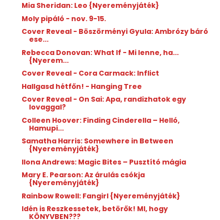
Mia Sheridan: Leo {Nyereményjáték}
Moly pipáló - nov. 9-15.
Cover Reveal - Böszörményi Gyula: Ambrózy báró
ese...
Rebecca Donovan: What If - Mi lenne, ha...
{Nyerem...
Cover Reveal - Cora Carmack: Inflict
Hallgasd hétfőn! - Hanging Tree
Cover Reveal - On Sai: Apa, randizhatok egy
lovaggal?
Colleen Hoover: Finding Cinderella – Helló,
Hamupi...
Samatha Harris: Somewhere in Between
{Nyereményjáték}
Ilona Andrews: Magic Bites – Pusztító mágia
Mary E. Pearson: Az árulás csókja
{Nyereményjáték}
Rainbow Rowell: Fangirl {Nyereményjáték}
Idén is Reszkessetek, betörők! MI, hogy
KÖNYVBEN???