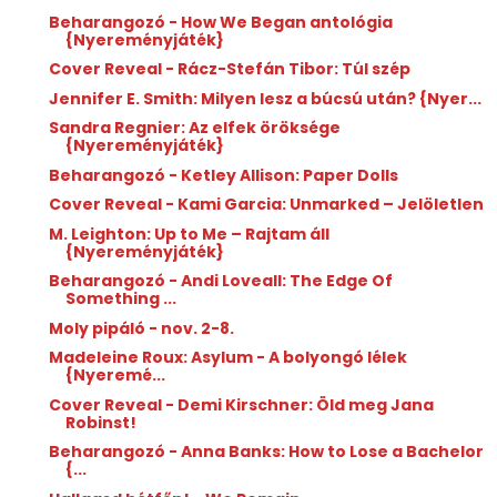
Beharangozó - How We Began antológia
{Nyereményjáték}
Cover Reveal - Rácz-Stefán Tibor: Túl szép
Jennifer E. Smith: Milyen lesz a búcsú után? {Nyer...
Sandra Regnier: Az elfek öröksége
{Nyereményjáték}
Beharangozó - Ketley Allison: Paper Dolls
Cover Reveal - Kami Garcia: Unmarked – Jelöletlen
M. Leighton: Up to Me – Rajtam áll
{Nyereményjáték}
Beharangozó - Andi Loveall: The Edge Of
Something ...
Moly pipáló - nov. 2-8.
Madeleine Roux: Asylum - A bolyongó lélek
{Nyeremé...
Cover Reveal - Demi Kirschner: Öld meg Jana
Robinst!
Beharangozó - Anna Banks: How to Lose a Bachelor
{...