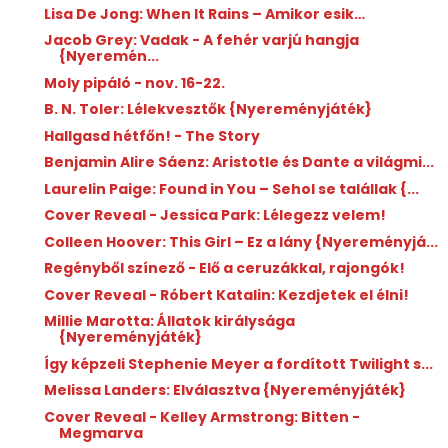
Lisa De Jong: When It Rains – Amikor esik…
Jacob Grey: Vadak - A fehér varjú hangja
{Nyeremén...
Moly pipáló - nov. 16-22.
B. N. Toler: Lélekvesztők {Nyereményjáték}
Hallgasd hétfőn! - The Story
Benjamin Alire Sáenz: Aristotle és Dante a világmi...
Laurelin Paige: Found in You – Sehol se talállak {...
Cover Reveal - Jessica Park: Lélegezz velem!
Colleen Hoover: This Girl – Ez a lány {Nyereményjá...
Regényből színező - Elő a ceruzákkal, rajongók!
Cover Reveal - Róbert Katalin: Kezdjetek el élni!
Millie Marotta: Állatok királysága
{Nyereményjáték}
Így képzeli Stephenie Meyer a fordított Twilight s...
Melissa Landers: Elválasztva {Nyereményjáték}
Cover Reveal - Kelley Armstrong: Bitten -
Megmarva