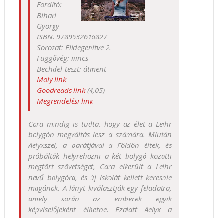
Fordító:
Bihari
György
ISBN: 9789632616827
Sorozat: Elidegenítve 2.
Függővég: nincs
Bechdel-teszt: átment
Moly link
Goodreads link
(4,05)
Megrendelési link
Cara mindig is tudta, hogy az élet a Leihr
bolygón megváltás lesz a számára. Miután
Aelyxszel, a barátjával a Földön éltek, és
próbálták helyrehozni a két bolygó közötti
megtört szövetséget, Cara elkerült a Leihr
nevű bolygóra, és új iskolát kellett keresnie
magának. A lányt kiválasztják egy feladatra,
amely során az emberek egyik
képviselőjeként élhetne. Ezalatt Aelyx a