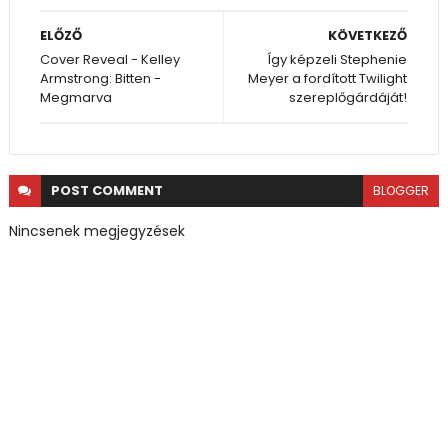
ELŐZŐ
KÖVETKEZŐ
Cover Reveal - Kelley
Így képzeli Stephenie
Armstrong: Bitten -
Meyer a fordított Twilight
Megmarva
szereplőgárdáját!
POST
COMMENT
BLOGGER
Nincsenek megjegyzések