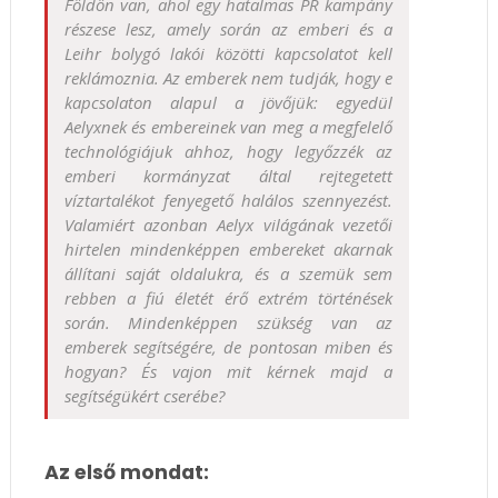
Földön van, ahol egy hatalmas PR kampány
részese lesz, amely során az emberi és a
Leihr bolygó lakói közötti kapcsolatot kell
reklámoznia. Az emberek nem tudják, hogy e
kapcsolaton alapul a jövőjük: egyedül
Aelyxnek és embereinek van meg a megfelelő
technológiájuk ahhoz, hogy legyőzzék az
emberi kormányzat által rejtegetett
víztartalékot fenyegető halálos szennyezést.
Valamiért azonban Aelyx világának vezetői
hirtelen mindenképpen embereket akarnak
állítani saját oldalukra, és a szemük sem
rebben a fiú életét érő extrém történések
során. Mindenképpen szükség van az
emberek segítségére, de pontosan miben és
hogyan? És vajon mit kérnek majd a
segítségükért cserébe?
Az első mondat: