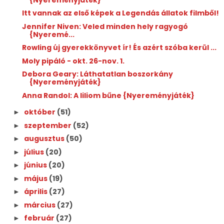
Itt vannak az első képek a Legendás állatok filmből!
Jennifer Niven: Veled minden hely ragyogó
{Nyeremé...
Rowling új gyerekkönyvet ír! És azért szóba kerül ...
Moly pipáló - okt. 26-nov. 1.
Debora Geary: Láthatatlan boszorkány
{Nyereményjáték}
Anna Randol: A liliom bűne {Nyereményjáték}
október
(51)
►
szeptember
(52)
►
augusztus
(50)
►
július
(20)
►
június
(20)
►
május
(19)
►
április
(27)
►
március
(27)
►
február
(27)
►