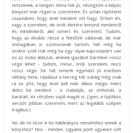
tetszenek, a tengeri téma tök jó, nézegetni a képes
könyvet már régen is szerettem. És aztán rájöttem!
Uuuutálom, hogy Ariel mindent ott hagy. Értem én,
nagy a szerelem, de örök életére lemond mindenről
és mindenkiről, akit ismert és szeretett. Tudom,
hogy az elválás része a felnőtté válásnak, de már
önmagában is szomorúnak tartom, hát még ha
örökre szól! Hát még ha egy olyan kapcsolatért van
ez az óriási áldozat, aminek igazából bármikor rossz
vége lehet - tudom, mese, örök szerelem, nincs
rossz vége. De hát ismerik egymást jó esetben
néhány hete, ráadásul a herceg tök sokáig még csak
rá se jött, hogy Ariel kell neki. Akkor mégis miért
áldoz be mindent - a családját, az otthonát, a
barátait, és részben saját magát is. (Igen, a tajtékos
verziót jobban szeretem, mert az legalább szépen
tragikus.)
No de mi köze A kis hableányos mesémhez ennek a
könyvhöz? Nos - minden. Ugyanis pont ugyanez volt