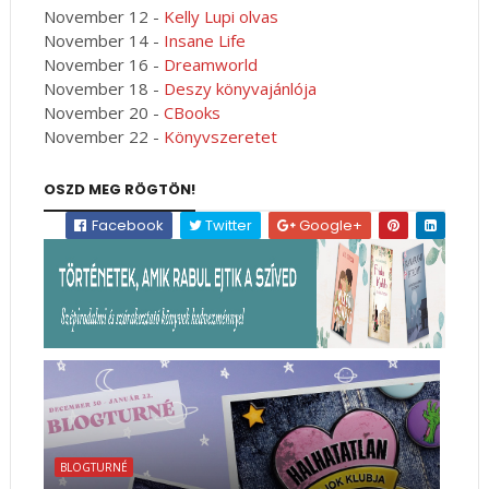
November 12 -
Kelly Lupi olvas
November 14 -
Insane Life
November 16 -
Dreamworld
November 18 -
Deszy könyvajánlója
November 20 -
CBooks
November 22 -
Könyvszeretet
OSZD MEG RÖGTÖN!
Facebook
Twitter
Google+
BLOGTURNÉ