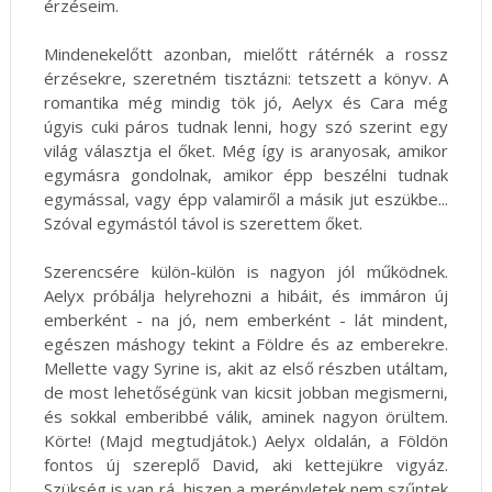
érzéseim.
Mindenekelőtt azonban, mielőtt rátérnék a rossz
érzésekre, szeretném tisztázni: tetszett a könyv. A
romantika még mindig tök jó, Aelyx és Cara még
úgyis cuki páros tudnak lenni, hogy szó szerint egy
világ választja el őket. Még így is aranyosak, amikor
egymásra gondolnak, amikor épp beszélni tudnak
egymással, vagy épp valamiről a másik jut eszükbe...
Szóval egymástól távol is szerettem őket.
Szerencsére külön-külön is nagyon jól működnek.
Aelyx próbálja helyrehozni a hibáit, és immáron új
emberként - na jó, nem emberként - lát mindent,
egészen máshogy tekint a Földre és az emberekre.
Mellette vagy Syrine is, akit az első részben utáltam,
de most lehetőségünk van kicsit jobban megismerni,
és sokkal emberibbé válik, aminek nagyon örültem.
Körte! (Majd megtudjátok.) Aelyx oldalán, a Földön
fontos új szereplő David, aki kettejükre vigyáz.
Szükség is van rá, hiszen a merényletek nem szűntek