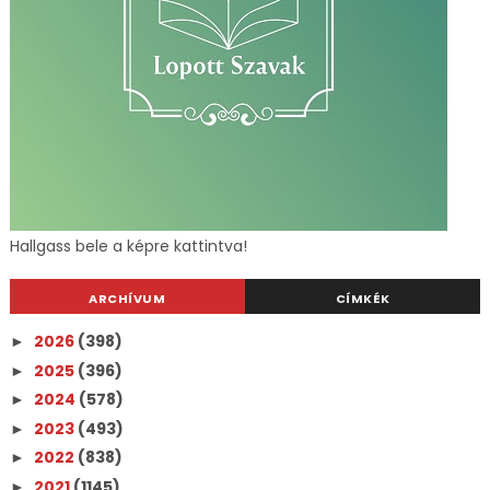
Hallgass bele a képre kattintva!
ARCHÍVUM
CÍMKÉK
2026
(398)
►
2025
(396)
►
2024
(578)
►
2023
(493)
►
2022
(838)
►
2021
(1145)
►