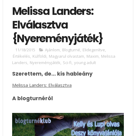
Melissa Landers:
Elválasztva
{Nyereményjáték}
11/18/2015
Ajánlom
,
Blogturné
,
Elidegenítve
,
Értékelés
,
Külföldi
,
Magyarul olvastam
,
Maxim
,
Melissa
Landers
,
Nyereményjáték
,
Sci-fi
,
young adult
Szerettem, de... kis hableány
Melissa Landers: Elválasztva
A blogturnéról