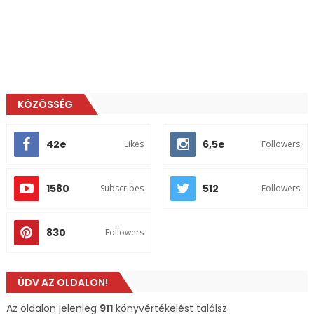
KÖZÖSSÉG
42e
6,5e
Likes
Followers
1580
512
Subscribes
Followers
830
Followers
ÜDV AZ OLDALON!
Az oldalon jelenleg
911
könyvértékelést találsz.