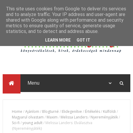
This site uses cookies from Google to deliver its services
and to analyze traffic. Your IP address and user-agent are
shared with Google along with performance and security
metrics to ensure quality of service, generate usage
statistics, and to detect and address abuse.
LEARN MORE
GOT IT
Home
/
Ajánlom
/
Blogturné
/
Elidegenítve
/
Értékelés
/
Külföldi
/
Magyarul olvastam
/
Maxim
/
Melissa Landers
/
Nyereményjáték
/
Sci-fi
/
young adult
/
Melissa Landers: Elválasztva
{Nyereményjáték}