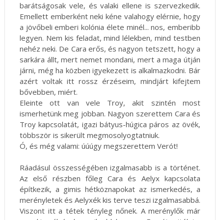
barátságosak vele, és valaki ellene is szervezkedik.
Emellett emberként neki kéne valahogy elérnie, hogy
a jövőbeli emberi kolónia élete minél... nos, emberibb
legyen. Nem kis feladat, mind lélekben, mind testben
nehéz neki. De Cara erős, és nagyon tetszett, hogy a
sarkára állt, mert nemet mondani, mert a maga útján
járni, még ha közben igyekezett is alkalmazkodni. Bár
azért voltak itt rossz érzéseim, mindjárt kifejtem
bővebben, miért.
Eleinte ott van vele Troy, akit szintén most
ismerhetünk meg jobban. Nagyon szerettem Cara és
Troy kapcsolatát, igazi bátyus-húgica páros az övék,
többször is sikerült megmosolyogtatniuk.
Ó, és még valami: úúúgy megszerettem Verót!
Ráadásul összességében izgalmasabb is a történet.
Az első részben főleg Cara és Aelyx kapcsolata
építkezik, a gimis hétköznapokat az ismerkedés, a
merényletek és Aelyxék kis terve teszi izgalmasabbá.
Viszont itt a tétek tényleg nőnek. A merénylők már