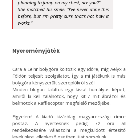
planning to jump on my chest, are you?”
She matched his smile. “I’ve never done this
before, but I’m pretty sure that’s not how it
works.”
Nyereményjáték
Cara a Leihr bolygóra költözik egy időre, míg Aelyx a
Földön teljesít szolgálatot. Így a mi játékunk is más
bolygóra kényszerült szereplőkről szól.
Minden blogon találtok egy kissé homályos képet,
amiről ki kell találnotok, hogy kit / mit ábrázol és
beírnotok a Rafflecopter megfelelő mezőjébe.
Figyelem! A kiadó kizárólag magyarországi címre
postáz. A nyertesnek pedig 72 óra áll
rendelkezésére válaszolni a megküldött értesítő
levelünkre, ellenkező esetben újat sorsolunk.