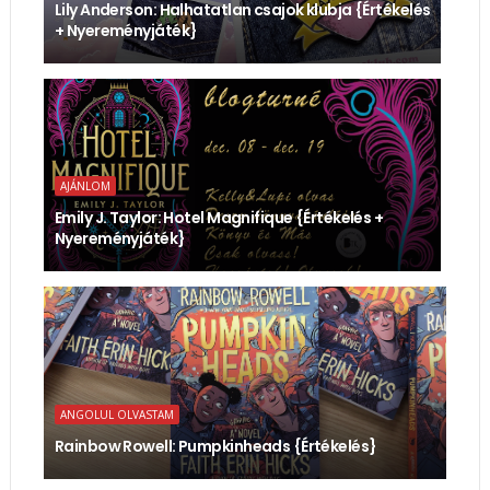
Lily Anderson: Halhatatlan ​csajok klubja {Értékelés
+ Nyereményjáték}
AJÁNLOM
Emily J. Taylor: Hotel ​Magnifique {Értékelés +
Nyereményjáték}
ANGOLUL OLVASTAM
Rainbow Rowell: Pumpkinheads {Értékelés}