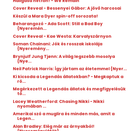
Hallgasd hétfőn! - We Remain
Cover Reveal - Bessenyei Gábor: A jövő harcosai
Készül a Mara Dyer spin-off sorozata!
Beharangozó - Ada Scott: Still a Bad Boy
{Nyeremén...
Cover Reveal - Kae Westa: Karvalyszárnyon
Soman Chainani: Jók és rosszak iskolája
{Nyeremény...
Brynjulf Jung Tjønn: A világ legszebb mosolya
{Nye...
Neil Patrick Harris: Így jártam az életemmel {Nyer...
Ki kicsoda a Legendás állatokban? - Megkaptuk a
rö...
Megérkezett a Legendás állatok és megfigyelésük
tö...
Lacey Weatherford: Chasing Nikki - Nikki
nyomában ...
Amerikai szó a muglira és minden más, amit a
Legen...
Alan Bradley: Elég már az árnyakból!
{Nyereményjáték}