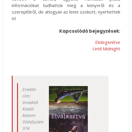
információkat tudhattok meg a könyvről és a
szereplőiről, de ahogyan az lenni szokott, nyerhettek
is!
Kapcsolódó bejegyzések:
Elidegenítve
Until Midnight
Eredeti
cím:
Invaded
Kiadó:
Maxim
Oldalszám:
374