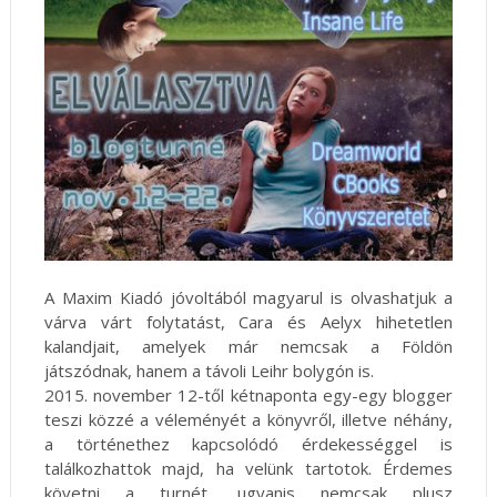
A Maxim Kiadó jóvoltából magyarul is olvashatjuk a
várva várt folytatást, Cara és Aelyx hihetetlen
kalandjait, amelyek már nemcsak a Földön
játszódnak, hanem a távoli Leihr bolygón is.
2015. november 12-től kétnaponta egy-egy blogger
teszi közzé a véleményét a könyvről, illetve néhány,
a történethez kapcsolódó érdekességgel is
találkozhattok majd, ha velünk tartotok. Érdemes
követni a turnét, ugyanis nemcsak plusz