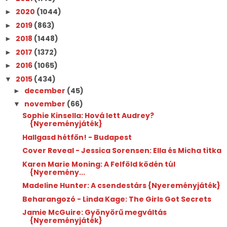
2020
(1044)
►
2019
(863)
►
2018
(1448)
►
2017
(1372)
►
2016
(1065)
►
2015
(434)
▼
december
(45)
►
november
(66)
▼
Sophie Kinsella: Hová lett Audrey?
{Nyereményjáték}
Hallgasd hétfőn! - Budapest
Cover Reveal - Jessica Sorensen: Ella és Micha titka
Karen Marie Moning: A Felföld ködén túl
{Nyeremény...
Madeline Hunter: A csendestárs {Nyereményjáték}
Beharangozó - Linda Kage: The Girls Got Secrets
Jamie McGuire: Gyönyörű megváltás
{Nyereményjáték}