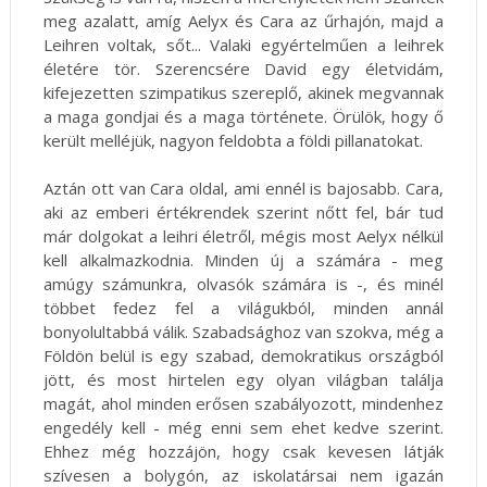
meg azalatt, amíg Aelyx és Cara az űrhajón, majd a
Leihren voltak, sőt... Valaki egyértelműen a leihrek
életére tör. Szerencsére David egy életvidám,
kifejezetten szimpatikus szereplő, akinek megvannak
a maga gondjai és a maga története. Örülök, hogy ő
került melléjük, nagyon feldobta a földi pillanatokat.
Aztán ott van Cara oldal, ami ennél is bajosabb. Cara,
aki az emberi értékrendek szerint nőtt fel, bár tud
már dolgokat a leihri életről, mégis most Aelyx nélkül
kell alkalmazkodnia. Minden új a számára - meg
amúgy számunkra, olvasók számára is -, és minél
többet fedez fel a világukból, minden annál
bonyolultabbá válik. Szabadsághoz van szokva, még a
Földön belül is egy szabad, demokratikus országból
jött, és most hirtelen egy olyan világban találja
magát, ahol minden erősen szabályozott, mindenhez
engedély kell - még enni sem ehet kedve szerint.
Ehhez még hozzájön, hogy csak kevesen látják
szívesen a bolygón, az iskolatársai nem igazán