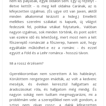
nem kis pályásak, egyik oldalon sem. Egy új rejtélyt -
illetve kettőt - is meg kell oldalnia Carának, az is
kifejezetten izgalmas. (És ugye ott van Jaxen, akitől
minden alkalommal kirázott a hideg.) Emellett
mellékes szerelmi szálakat is kapunk, új világot
fedezünk fel, politikai vitákat folytatunk... Valóban
nagyon izgalmas, sok minden történik, és pont azért
van ezekre idő és lehetőség, mert most nem a két
főszereplő románcáé a főszerep, hanem azé, hogy
egyáltalán működhet-e ez a románc - és ezzel
együtt a Föld és a Leihr románca - hosszú távon.
Mi a rossz érzésem?
Gyerekkoromban nem szerettem A kis hableányt.
Körülöttem rengetegen imádták, az volt a kedvenc
meséjük, és éveken keresztül hallgattam az
áradozásokat róla, és hallgatom még mindig. És
nagyon sokáig nem tudtam megmagyarázni, mi a
problémám vele: a szereplőkkel nem volt gondom, a
sztori nem olyan rossz, a dalok kifejezetten