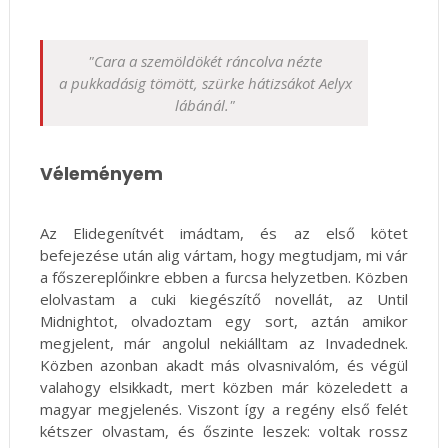
"Cara a szemöldökét ráncolva nézte
a pukkadásig tömött, szürke hátizsákot Aelyx
lábánál."
Véleményem
Az Elidegenítvét imádtam, és az első kötet
befejezése után alig vártam, hogy megtudjam, mi vár
a főszereplőinkre ebben a furcsa helyzetben. Közben
elolvastam a cuki kiegészítő novellát, az Until
Midnightot, olvadoztam egy sort, aztán amikor
megjelent, már angolul nekiálltam az Invadednek.
Közben azonban akadt más olvasnivalóm, és végül
valahogy elsikkadt, mert közben már közeledett a
magyar megjelenés. Viszont így a regény első felét
kétszer olvastam, és őszinte leszek: voltak rossz