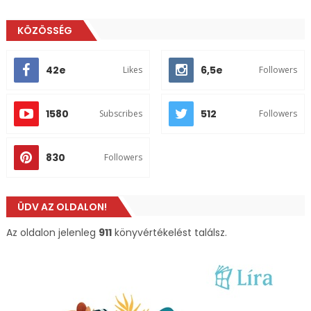
KÖZÖSSÉG
42e
6,5e
Likes
Followers
1580
512
Subscribes
Followers
830
Followers
ÜDV AZ OLDALON!
Az oldalon jelenleg
911
könyvértékelést találsz.