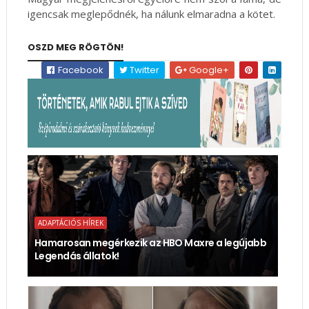
igencsak meglepődnék, ha nálunk elmaradna a kötet.
OSZD MEG RÖGTÖN!
Facebook
Twitter
Google+
ADAPTÁCIÓS HÍREK
Hamarosan megérkezik az HBO Maxre a legújabb
Legendás állatok!