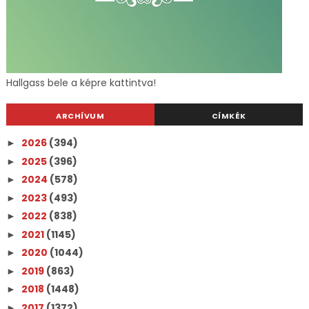
Hallgass bele a képre kattintva!
ARCHÍVUM
CÍMKÉK
2026
(394)
►
2025
(396)
►
2024
(578)
►
2023
(493)
►
2022
(838)
►
2021
(1145)
►
2020
(1044)
►
2019
(863)
►
2018
(1448)
►
2017
(1372)
►