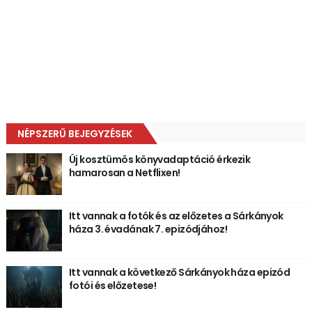
NÉPSZERŰ BEJEGYZÉSEK
Új kosztümös könyvadaptáció érkezik
hamarosan a Netflixen!
Itt vannak a fotók és az előzetes a Sárkányok
háza 3. évadának 7. epizódjához!
Itt vannak a következő Sárkányok háza epizód
fotói és előzetese!