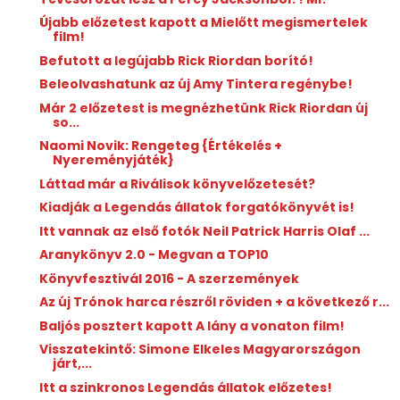
Újabb előzetest kapott a Mielőtt megismertelek
film!
Befutott a legújabb Rick Riordan borító!
Beleolvashatunk az új Amy Tintera regénybe!
Már 2 előzetest is megnézhetünk Rick Riordan új
so...
Naomi Novik: Rengeteg {Értékelés +
Nyereményjáték}
Láttad már a Riválisok könyvelőzetesét?
Kiadják a Legendás állatok forgatókönyvét is!
Itt vannak az első fotók Neil Patrick Harris Olaf ...
Aranykönyv 2.0 - Megvan a TOP10
Könyvfesztivál 2016 - A szerzemények
Az új Trónok harca részről röviden + a következő r...
Baljós posztert kapott A lány a vonaton film!
Visszatekintő: Simone Elkeles Magyarországon
járt,...
Itt a szinkronos Legendás állatok előzetes!