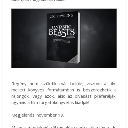
Regény nem születik már belőle, viszont a film
mellett könyves formátumban is beszerezhetik a
rajongók, vagy azok, akik az olvasást preferálják,
ugyanis a film forgatókönyvét is kiadják!
Megjelenés: november 19.
Magyar megjelenésről egyelőre nem szól a fáma, de