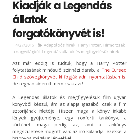
Kiadják a Legendás
állatok
forgatókönyvét is!
4/27/2016
Adaptációs hírek
,
Harry Potter
,
Hírmorzsák
a nagyvilágból
,
Legendás állatok és megfigyelésük hírek
Azt már eddig is tudtuk, hogy a Harry Potter
folytatásának minősülő színházi darab, a
The Cursed
Child szövegkönyvét ki fogják adni nyomtatásban is
,
de tegnap kiderült, nem csak azt!
A Legendás állatok és megfigyelésük film ugyan
könyvből készül, ám az alapja igazából csak a film
sztorijának ihletője. Hiszen maga a könyv inkább
lények gyűjteménye, egy roxforti tankönyv, a
történet maga pedig az, ami a tankönyv
megszületése mögött van: az író kalandjai ezekkel a
bizonyos mágikus lényekkel.