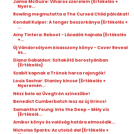
Jamie McGuire: Viharos szerelem {Értékelés +
Nyere...
Rowling megmutatta a The Cursed Child pálcákat!
Kendall Kulper: A tenger boszorkánya {Értékelés +
...
Amy Tintera: Reboot - Lázadók hajnala {Értékelés
+...
Új Vándorsólyom kisasszony könyv - Cover Reveal
és...
Diana Gabaldon: Szitakötő borostyánban
{Értékelés}
Szabit kapnak a Trónok harca rajongók!
Louis Sachar: Stanley kincse {Értékelés +
Nyeremén...
Nézz bele az Üvegtrón színezőbe!
Benedict Cumberbatch lesz az új Grincs!
Samantha Young: Into the Deep – Mély víz
{Értékelé...
Amikor könyv és valóság határa elmosódik...
Nicholas Sparks: Az utolsó dal {Értékelés +