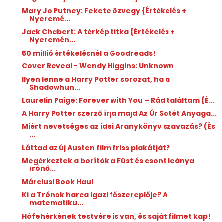
Mary Jo Putney: Fekete özvegy {Értékelés +
Nyeremé...
Jack Chabert: A térkép titka {Értékelés +
Nyeremén...
50 millió értékelésnél a Goodreads!
Cover Reveal - Wendy Higgins: Unknown
Ilyen lenne a Harry Potter sorozat, ha a
Shadowhun...
Laurelin Paige: Forever with You – Rád találtam {É...
A Harry Potter szerző írja majd Az Úr Sötét Anyaga...
Miért nevetséges az idei Aranykönyv szavazás? (És
...
Láttad az új Austen film friss plakátját?
Megérkeztek a borítók a Füst és csont leánya
írónő...
Márciusi Book Haul
Ki a Trónok harca igazi főszereplője? A
matematiku...
Hófehérkének testvére is van, és saját filmet kap!