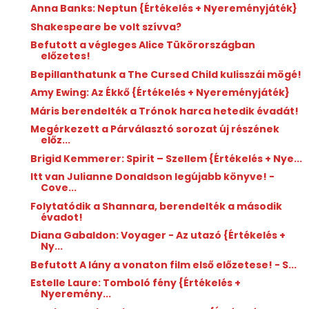
Anna Banks: Neptun {Értékelés + Nyereményjáték}
Shakespeare be volt szívva?
Befutott a végleges Alice Tükörországban
előzetes!
Bepillanthatunk a The Cursed Child kulisszái mögé!
Amy Ewing: Az Ékkő {Értékelés + Nyereményjáték}
Máris berendelték a Trónok harca hetedik évadát!
Megérkezett a Párválasztó sorozat új részének
előz...
Brigid Kemmerer: Spirit – Szellem {Értékelés + Nye...
Itt van Julianne Donaldson legújabb könyve! -
Cove...
Folytatódik a Shannara, berendelték a második
évadot!
Diana Gabaldon: Voyager - Az utazó {Értékelés +
Ny...
Befutott A lány a vonaton film első előzetese! - S...
Estelle Laure: Tomboló fény {Értékelés +
Nyeremény...