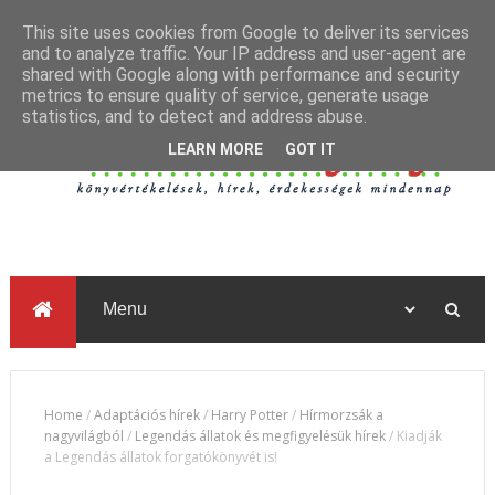
This site uses cookies from Google to deliver its services
and to analyze traffic. Your IP address and user-agent are
shared with Google along with performance and security
metrics to ensure quality of service, generate usage
statistics, and to detect and address abuse.
LEARN MORE
GOT IT
Home
/
Adaptációs hírek
/
Harry Potter
/
Hírmorzsák a
nagyvilágból
/
Legendás állatok és megfigyelésük hírek
/
Kiadják
a Legendás állatok forgatókönyvét is!