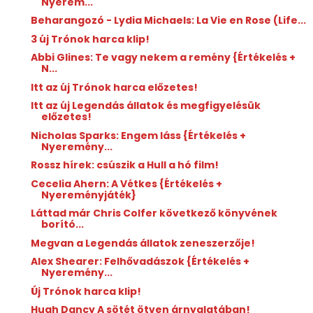
Nyerem...
Beharangozó - Lydia Michaels: La Vie en Rose (Life...
3 új Trónok harca klip!
Abbi Glines: Te vagy nekem a remény {Értékelés +
N...
Itt az új Trónok harca előzetes!
Itt az új Legendás állatok és megfigyelésük
előzetes!
Nicholas Sparks: Engem láss {Értékelés +
Nyeremény...
Rossz hírek: csúszik a Hull a hó film!
Cecelia Ahern: A Vétkes {Értékelés +
Nyereményjáték}
Láttad már Chris Colfer következő könyvének
borító...
Megvan a Legendás állatok zeneszerzője!
Alex Shearer: Felhővadászok {Értékelés +
Nyeremény...
Új Trónok harca klip!
Hugh Dancy A sötét ötven árnyalatában!