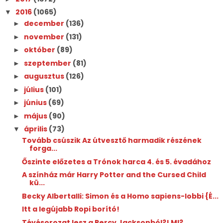
2016
(1065)
▼
december
(136)
►
november
(131)
►
október
(89)
►
szeptember
(81)
►
augusztus
(126)
►
július
(101)
►
június
(69)
►
május
(90)
►
április
(73)
▼
Tovább csúszik Az útvesztő harmadik részének
forga...
Őszinte előzetes a Trónok harca 4. és 5. évadához
A színház már Harry Potter and the Cursed Child
kü...
Becky Albertalli: Simon és a Homo sapiens-lobbi {É...
Itt a legújabb Ropi borító!
Tévésorozat lesz a Percy Jacksonból?! MI?