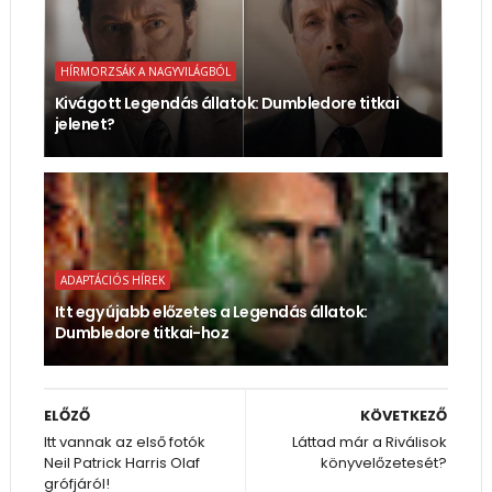
HÍRMORZSÁK A NAGYVILÁGBÓL
Kivágott Legendás állatok: Dumbledore titkai
jelenet?
ADAPTÁCIÓS HÍREK
Itt egy újabb előzetes a Legendás állatok:
Dumbledore titkai-hoz
ELŐZŐ
KÖVETKEZŐ
Itt vannak az első fotók
Láttad már a Riválisok
Neil Patrick Harris Olaf
könyvelőzetesét?
grófjáról!