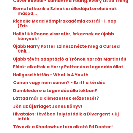
Cover Reveal - Samantha Young: Every Little Thing
Bemutatkozik a Szívek szállodája Lorelaiának
másod...
Richelle Mead Vámpírakadémia extrái - 1. nap
(Fris...
Hollófiúk Ronan visszatér, érkeznek az újabb
könyvek!
Újabb Harry Potter színész nézte meg a Cursed
Chil...
Újabb tévés adaptáció a Trónok harcás Martintól!
Félek: elkeltek a Harry Potter és a Legendás állat...
Hallgasd hétfőn - What Is A Youth
Canon vagy nem canon? - Ez itt a kérdés
Dumbledore a Legendás állatokban?
Láttad már a Kiéhezettek előzetesét?
Jön az új Bridget Jones könyv!
Hivatalos: tévében folytatódik a Divergent + új
infók
Távozik a Shadowhunters alkotó Ed Decter!