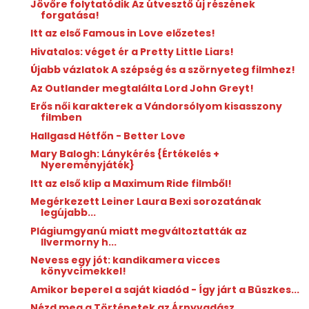
Jövőre folytatódik Az útvesztő új részének
forgatása!
Itt az első Famous in Love előzetes!
Hivatalos: véget ér a Pretty Little Liars!
Újabb vázlatok A szépség és a szörnyeteg filmhez!
Az Outlander megtalálta Lord John Greyt!
Erős női karakterek a Vándorsólyom kisasszony
filmben
Hallgasd Hétfőn - Better Love
Mary Balogh: Lánykérés {Értékelés +
Nyereményjáték}
Itt az első klip a Maximum Ride filmből!
Megérkezett Leiner Laura Bexi sorozatának
legújabb...
Plágiumgyanú miatt megváltoztatták az
Ilvermorny h...
Nevess egy jót: kandikamera vicces
könyvcímekkel!
Amikor beperel a saját kiadód - Így járt a Büszkes...
Nézd meg a Történetek az Árnyvadász