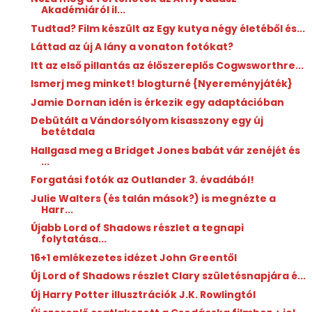
Akadémiáról il...
Tudtad? Film készült az Egy kutya négy életéből és...
Láttad az új A lány a vonaton fotókat?
Itt az első pillantás az élőszereplős Cogwsworthre...
Ismerj meg minket! blogturné {Nyereményjáték}
Jamie Dornan idén is érkezik egy adaptációban
Debütált a Vándorsólyom kisasszony egy új
betétdala
Hallgasd meg a Bridget Jones babát vár zenéjét és
...
Forgatási fotók az Outlander 3. évadából!
Julie Walters (és talán mások?) is megnézte a
Harr...
Újabb Lord of Shadows részlet a tegnapi
folytatása...
16+1 emlékezetes idézet John Greentől
Új Lord of Shadows részlet Clary születésnapjára é...
Új Harry Potter illusztrációk J.K. Rowlingtól