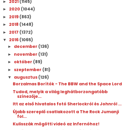
2021
(1145)
►
2020
(1044)
►
2019
(863)
►
2018
(1448)
►
2017
(1372)
►
2016
(1065)
▼
december
(136)
►
november
(131)
►
október
(89)
►
szeptember
(81)
►
augusztus
(126)
▼
Borzalmas Borítók - The BBW and the Space Lord
Tudod, melyik a világ leghátborzongatóbb
színezője...
Itt az első hivatalos fotó Sherlockról és Johnról ...
Újabb szereplő csatlakozott a The Rock Jumanji
fol...
Kulisszák mögötti videó az Infernóhoz!