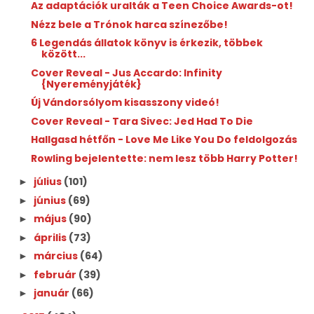
Az adaptációk uralták a Teen Choice Awards-ot!
Nézz bele a Trónok harca színezőbe!
6 Legendás állatok könyv is érkezik, többek
között...
Cover Reveal - Jus Accardo: Infinity
{Nyereményjáték}
Új Vándorsólyom kisasszony videó!
Cover Reveal - Tara Sivec: Jed Had To Die
Hallgasd hétfőn - Love Me Like You Do feldolgozás
Rowling bejelentette: nem lesz több Harry Potter!
július
(101)
►
június
(69)
►
május
(90)
►
április
(73)
►
március
(64)
►
február
(39)
►
január
(66)
►