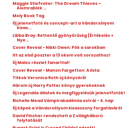
Maggie Stiefvater: The Dream Thieves –
Álomrablók ...
Moly Book Tag
Új jelenetfotó és concept-art a Vándorsólyom
kisas...
Libba Bray: Rettentő ​gyönyörűség {Értékelés +
Nye...
Cover Reveal - Nikki Owen: Pók a sarokban
Itt az első poszter a 13 okom volt sorozathoz!
Új Malec részlet fanarttal!
Cover Reveal - Manon Fargetton: A lista
Titkok Veronica Roth új könyvéről
Három új Harry Potter könyv gyerekeknek
Új Legendás állatok és megfigyelésük jelenetfotók!
Richelle Mead Vámpírakadémia extrái - 4. nap
Új képek a Vándorsólyom kisasszony forgatásáról
David Fincher rendezheti a Z világháború
folytatását
Rupert Grint is Cursed Childot nézett!