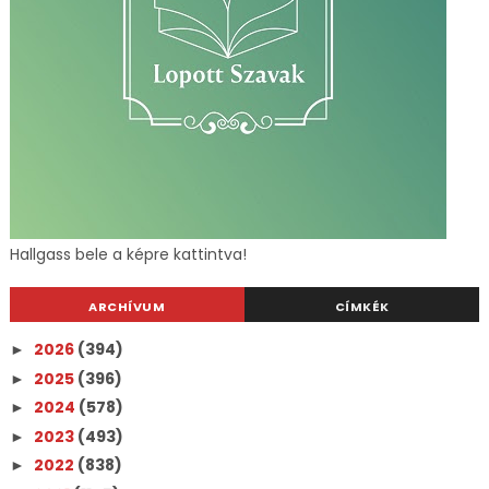
Hallgass bele a képre kattintva!
ARCHÍVUM
CÍMKÉK
2026
(394)
►
2025
(396)
►
2024
(578)
►
2023
(493)
►
2022
(838)
►