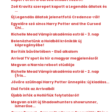
Zoë Kravitz szerepet kapott a Legendás állatok és
...
Új Legendás állatok jelenetfotó Credence-ről!
Egyelőre szó sincs Harry Potter and the Cursed
Chi...
Richelle Mead Vámpírakadémia extrái - 3. nap
Belenézhetünk a Holdbéli krónikák új
képregényébe!
Borítók bűvöletében - Első alkalom
Arrival TV spot és hír a magyar megjelenésről
Megvan a Narnia reboot stúdiója
Richelle Mead Vámpírakadémia extrái - 2. nap
(fris...
Jövőre szülinapi Harry Potter ünneplés: új kiadáss...
Első fotók az Arrivalből
Újabb infók a Hollófiúk folytatásról!
Megvan a két új Shadowhunters showrunner,
ismerőse...