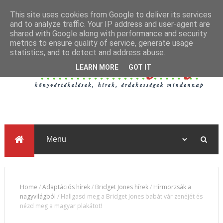
This site uses cookies from Google to deliver its services
and to analyze traffic. Your IP address and user-agent are
shared with Google along with performance and security
metrics to ensure quality of service, generate usage
statistics, and to detect and address abuse.
LEARN MORE
GOT IT
Home
/
Adaptációs hírek
/
Bridget Jones hírek
/
Hírmorzsák a
nagyvilágból
/
Hallgasd meg a Bridget Jones babát vár zenéjét és
nézd meg a magyar plakátot!