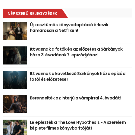
NÉPSZERŰ BEJEGYZÉSEK
Új kosztümös könyvadaptáció érkezik
hamarosan a Netflixen!
Itt vannak a fotók és az előzetes a Sárkányok
háza 3. évadának 7. epizódjához!
Itt vannak a következő Sárkányok háza epizód
fotói és előzetese!
Berendelték az Interjú a vámpírral 4. évadát!
Leleplezték a The Love Hypothesis - A szerelem
képlete filmes könyvborítóját!