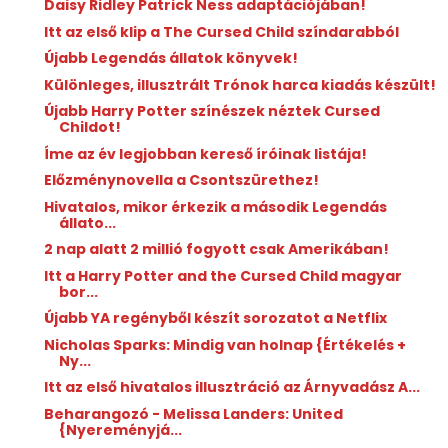
Daisy Ridley Patrick Ness adaptációjában!
Itt az első klip a The Cursed Child színdarabból
Újabb Legendás állatok könyvek!
Különleges, illusztrált Trónok harca kiadás készült!
Újabb Harry Potter színészek néztek Cursed
Childot!
Íme az év legjobban kereső íróinak listája!
Előzménynovella a Csontszürethez!
Hivatalos, mikor érkezik a második Legendás
állato...
2 nap alatt 2 millió fogyott csak Amerikában!
Itt a Harry Potter and the Cursed Child magyar
bor...
Újabb YA regényből készít sorozatot a Netflix
Nicholas Sparks: Mindig van holnap {Értékelés +
Ny...
Itt az első hivatalos illusztráció az Árnyvadász A...
Beharangozó - Melissa Landers: United
{Nyereményjá...