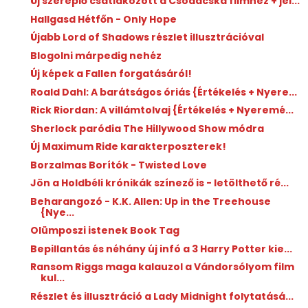
Új szereplő csatlakozott a Csodácska filmhez + jel...
Hallgasd Hétfőn - Only Hope
Újabb Lord of Shadows részlet illusztrációval
Blogolni márpedig nehéz
Új képek a Fallen forgatásáról!
Roald Dahl: A ​barátságos óriás {Értékelés + Nyere...
Rick Riordan: A ​villámtolvaj {Értékelés + Nyeremé...
Sherlock paródia The Hillywood Show módra
Új Maximum Ride karakterposzterek!
Borzalmas Borítók - Twisted Love
Jön a Holdbéli krónikák színező is - letölthető ré...
Beharangozó - K.K. Allen: Up in the Treehouse
{Nye...
Olümposzi istenek Book Tag
Bepillantás és néhány új infó a 3 Harry Potter kie...
Ransom Riggs maga kalauzol a Vándorsólyom film
kul...
Részlet és illusztráció a Lady Midnight folytatásá...