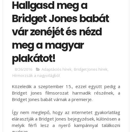
Hallgasd meg a
Bridget Jones babát
vár zenéjét és nézd
meg a magyar
plakátot!
8/26/2016
Adaptációs hírek
,
Bridget Jones hírek
,
Hírmorzsák a nagyvilágból
Közeledik a szeptember 15., ezzel együtt pedig a
Bridget Jones filmsorozat harmadik részének, a
Bridget Jones babát várnak a premierje.
Így nem meglepő, hogy az internetet gyakorlatilag
elárasztják a Bridget Jones bejegyzések, különösen a
melyik férfi lesz a nyerő kampánnyal találkozni
gyakran.