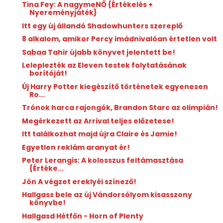
Tina Fey: A nagymeNŐ {Értékelés +
Nyereményjáték}
Itt egy új állandó Shadowhunters szereplő
8 alkalom, amikor Percy imádnivalóan értetlen volt
Sabaa Tahir újabb könyvet jelentett be!
Leleplezték az Eleven testek folytatásának
borítóját!
Új Harry Potter kiegészítő történetek egyenesen
Ro...
Trónok harca rajongók, Brandon Starc az olimpián!
Megérkezett az Arrival teljes előzetese!
Itt találkozhat majd újra Claire és Jamie!
Egyetlen reklám aranyat ér!
Peter Lerangis: A ​kolosszus feltámasztása
{Értéke...
Jön A végzet ereklyéi színező!
Hallgass bele az új Vándorsólyom kisasszony
könyvbe!
Hallgasd Hétfőn - Horn of Plenty