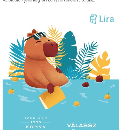
Az oldalon jelenleg
911
könyvértékelést találsz.