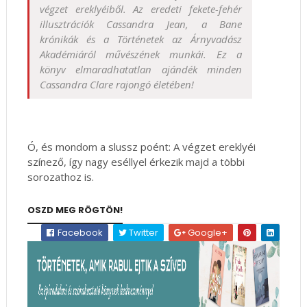
végzet ereklyéiből. Az eredeti fekete-fehér
illusztrációk Cassandra Jean, a Bane
krónikák és a Történetek az Árnyvadász
Akadémiáról művészének munkái. Ez a
könyv elmaradhatatlan ajándék minden
Cassandra Clare rajongó életében!
Ó, és mondom a slussz poént: A végzet ereklyéi
színező, így nagy eséllyel érkezik majd a többi
sorozathoz is.
OSZD MEG RÖGTÖN!
Facebook
Twitter
Google+