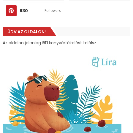
830
Followers
ÜDV AZ OLDALON!
Az oldalon jelenleg
911
könyvértékelést találsz.