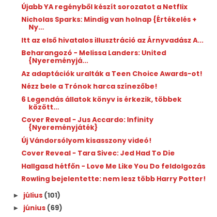
Újabb YA regényből készít sorozatot a Netflix
Nicholas Sparks: Mindig van holnap {Értékelés +
Ny...
Itt az első hivatalos illusztráció az Árnyvadász A...
Beharangozó - Melissa Landers: United
{Nyereményjá...
Az adaptációk uralták a Teen Choice Awards-ot!
Nézz bele a Trónok harca színezőbe!
6 Legendás állatok könyv is érkezik, többek
között...
Cover Reveal - Jus Accardo: Infinity
{Nyereményjáték}
Új Vándorsólyom kisasszony videó!
Cover Reveal - Tara Sivec: Jed Had To Die
Hallgasd hétfőn - Love Me Like You Do feldolgozás
Rowling bejelentette: nem lesz több Harry Potter!
július
(101)
►
június
(69)
►