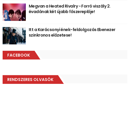
Megvan a Heated Rivalry - Forró viszály 2.
évadának két újabb főszereplője!
Itt a Karácsonyi ének-feldolgozás Ebenezer
szinkronos előzetese!
FACEBOOK
RENDSZERES OLVASÓK