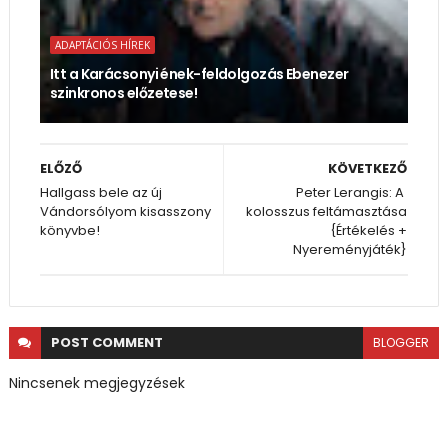
ADAPTÁCIÓS HÍREK
Itt a Karácsonyi ének-feldolgozás Ebenezer
szinkronos előzetese!
ELŐZŐ
KÖVETKEZŐ
Hallgass bele az új
Peter Lerangis: A ​
Vándorsólyom kisasszony
kolosszus feltámasztása
könyvbe!
{Értékelés +
Nyereményjáték}
POST
COMMENT
BLOGGER
Nincsenek megjegyzések