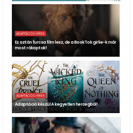
ADAPTÁCIÓS HÍREK
Ez aztán furcsa film lesz, de a BookTok girlie-k már
most rákaptak!
ADAPTÁCIÓS HÍREK
Adaptáció készül A kegyetlen hercegből!