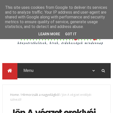
This site uses cookies from Google to deliver its services
and to analyze traffic. Your IP address and user-agent are
shared with Google along with performance and security
metrics to ensure quality of service, generate usage
statistics, and to detect and address abuse.
LEARN MORE
GOT IT
Home
/
Hírmorzsák a nagyvilágból
/
Jön A végzet ereklyéi
színező!
Jön A végzet ereklyéi