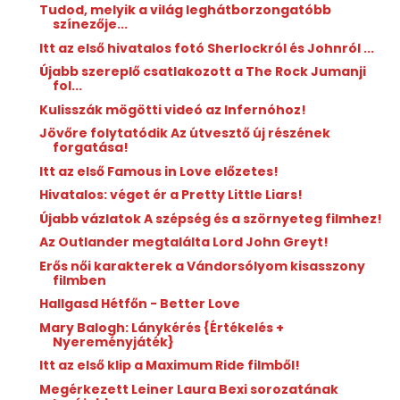
Tudod, melyik a világ leghátborzongatóbb
színezője...
Itt az első hivatalos fotó Sherlockról és Johnról ...
Újabb szereplő csatlakozott a The Rock Jumanji
fol...
Kulisszák mögötti videó az Infernóhoz!
Jövőre folytatódik Az útvesztő új részének
forgatása!
Itt az első Famous in Love előzetes!
Hivatalos: véget ér a Pretty Little Liars!
Újabb vázlatok A szépség és a szörnyeteg filmhez!
Az Outlander megtalálta Lord John Greyt!
Erős női karakterek a Vándorsólyom kisasszony
filmben
Hallgasd Hétfőn - Better Love
Mary Balogh: Lánykérés {Értékelés +
Nyereményjáték}
Itt az első klip a Maximum Ride filmből!
Megérkezett Leiner Laura Bexi sorozatának