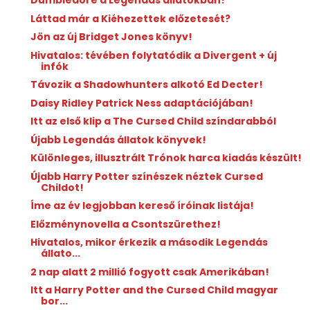
Dumbledore a Legendás állatokban?
Láttad már a Kiéhezettek előzetesét?
Jön az új Bridget Jones könyv!
Hivatalos: tévében folytatódik a Divergent + új
infók
Távozik a Shadowhunters alkotó Ed Decter!
Daisy Ridley Patrick Ness adaptációjában!
Itt az első klip a The Cursed Child színdarabból
Újabb Legendás állatok könyvek!
Különleges, illusztrált Trónok harca kiadás készült!
Újabb Harry Potter színészek néztek Cursed
Childot!
Íme az év legjobban kereső íróinak listája!
Előzménynovella a Csontszürethez!
Hivatalos, mikor érkezik a második Legendás
állato...
2 nap alatt 2 millió fogyott csak Amerikában!
Itt a Harry Potter and the Cursed Child magyar
bor...