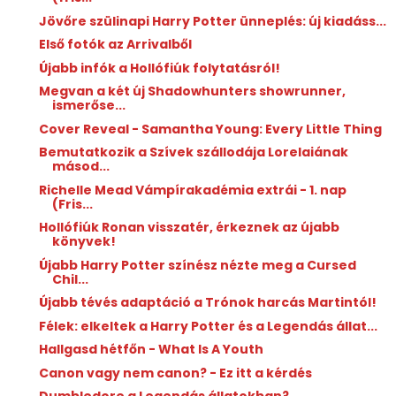
Jövőre szülinapi Harry Potter ünneplés: új kiadáss...
Első fotók az Arrivalből
Újabb infók a Hollófiúk folytatásról!
Megvan a két új Shadowhunters showrunner,
ismerőse...
Cover Reveal - Samantha Young: Every Little Thing
Bemutatkozik a Szívek szállodája Lorelaiának
másod...
Richelle Mead Vámpírakadémia extrái - 1. nap
(Fris...
Hollófiúk Ronan visszatér, érkeznek az újabb
könyvek!
Újabb Harry Potter színész nézte meg a Cursed
Chil...
Újabb tévés adaptáció a Trónok harcás Martintól!
Félek: elkeltek a Harry Potter és a Legendás állat...
Hallgasd hétfőn - What Is A Youth
Canon vagy nem canon? - Ez itt a kérdés