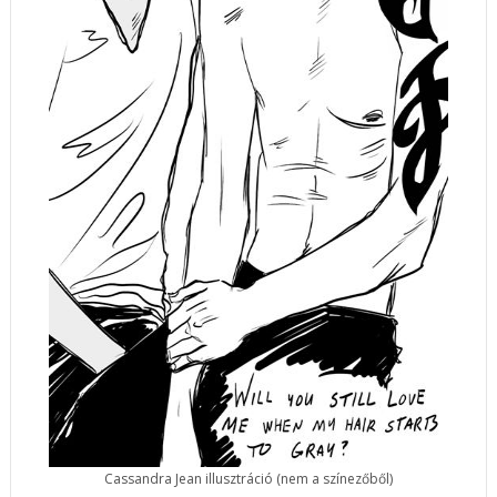
Cassandra Jean illusztráció (nem a színezőből)