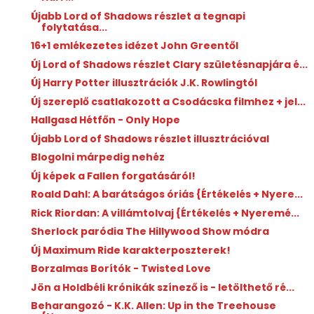
Újabb Lord of Shadows részlet a tegnapi
folytatása...
16+1 emlékezetes idézet John Greentől
Új Lord of Shadows részlet Clary születésnapjára é...
Új Harry Potter illusztrációk J.K. Rowlingtól
Új szereplő csatlakozott a Csodácska filmhez + jel...
Hallgasd Hétfőn - Only Hope
Újabb Lord of Shadows részlet illusztrációval
Blogolni márpedig nehéz
Új képek a Fallen forgatásáról!
Roald Dahl: A ​barátságos óriás {Értékelés + Nyere...
Rick Riordan: A ​villámtolvaj {Értékelés + Nyeremé...
Sherlock paródia The Hillywood Show módra
Új Maximum Ride karakterposzterek!
Borzalmas Borítók - Twisted Love
Jön a Holdbéli krónikák színező is - letölthető ré...
Beharangozó - K.K. Allen: Up in the Treehouse