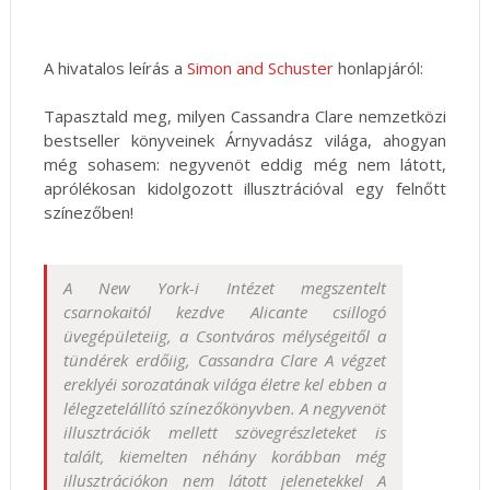
A hivatalos leírás a
Simon and Schuster
honlapjáról:
Tapasztald meg, milyen Cassandra Clare nemzetközi
bestseller könyveinek Árnyvadász világa, ahogyan
még sohasem: negyvenöt eddig még nem látott,
aprólékosan kidolgozott illusztrációval egy felnőtt
színezőben!
A New York-i Intézet megszentelt
csarnokaitól kezdve Alicante csillogó
üvegépületeiig, a Csontváros mélységeitől a
tündérek erdőiig, Cassandra Clare A végzet
ereklyéi sorozatának világa életre kel ebben a
lélegzetelállító színezőkönyvben. A negyvenöt
illusztrációk mellett szövegrészleteket is
talált, kiemelten néhány korábban még
illusztrációkon nem látott jelenetekkel A