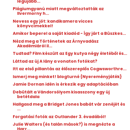
legújabb...
Plágiumgyanú miatt megváltoztatták az
Ilvermorny h...
Nevess egy jót: kandikamera vicces
könyvcímekkel!
Amikor beperel a saját kiadód - Így járt a Büszkes...
Nézd meg a Történetek az Árnyvadász
Akadémiáról il...
Tudtad? Film készült az Egy kutya négy életéből és...
Láttad az új A lány a vonaton fotókat?
Itt az első pillantás az élőszereplős Cogwsworthre...
Ismerj meg minket! blogturné {Nyereményjáték}
Jamie Dornan idén is érkezik egy adaptációban
Debütált a Vándorsólyom kisasszony egy új
betétdala
Hallgasd meg a Bridget Jones babát vár zenéjét és
...
Forgatási fotók az Outlander 3. évadából!
Julie Walters (és talán mások?) is megnézte a
Harr...