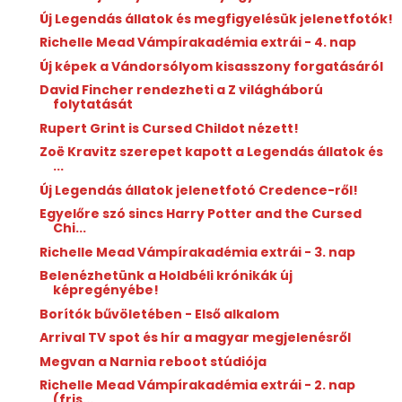
Új Legendás állatok és megfigyelésük jelenetfotók!
Richelle Mead Vámpírakadémia extrái - 4. nap
Új képek a Vándorsólyom kisasszony forgatásáról
David Fincher rendezheti a Z világháború
folytatását
Rupert Grint is Cursed Childot nézett!
Zoë Kravitz szerepet kapott a Legendás állatok és
...
Új Legendás állatok jelenetfotó Credence-ről!
Egyelőre szó sincs Harry Potter and the Cursed
Chi...
Richelle Mead Vámpírakadémia extrái - 3. nap
Belenézhetünk a Holdbéli krónikák új
képregényébe!
Borítók bűvöletében - Első alkalom
Arrival TV spot és hír a magyar megjelenésről
Megvan a Narnia reboot stúdiója
Richelle Mead Vámpírakadémia extrái - 2. nap
(fris...