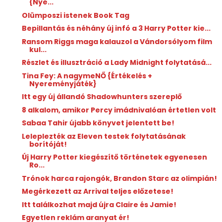
{Nye...
Olümposzi istenek Book Tag
Bepillantás és néhány új infó a 3 Harry Potter kie...
Ransom Riggs maga kalauzol a Vándorsólyom film
kul...
Részlet és illusztráció a Lady Midnight folytatásá...
Tina Fey: A nagymeNŐ {Értékelés +
Nyereményjáték}
Itt egy új állandó Shadowhunters szereplő
8 alkalom, amikor Percy imádnivalóan értetlen volt
Sabaa Tahir újabb könyvet jelentett be!
Leleplezték az Eleven testek folytatásának
borítóját!
Új Harry Potter kiegészítő történetek egyenesen
Ro...
Trónok harca rajongók, Brandon Starc az olimpián!
Megérkezett az Arrival teljes előzetese!
Itt találkozhat majd újra Claire és Jamie!
Egyetlen reklám aranyat ér!