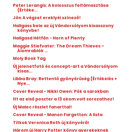
Peter Lerangis: A ​kolosszus feltámasztása
{Értéke...
Jön A végzet ereklyéi színező!
Hallgass bele az új Vándorsólyom kisasszony
könyvbe!
Hallgasd Hétfőn - Horn of Plenty
Maggie Stiefvater: The Dream Thieves –
Álomrablók ...
Moly Book Tag
Új jelenetfotó és concept-art a Vándorsólyom
kisas...
Libba Bray: Rettentő ​gyönyörűség {Értékelés +
Nye...
Cover Reveal - Nikki Owen: Pók a sarokban
Itt az első poszter a 13 okom volt sorozathoz!
Új Malec részlet fanarttal!
Cover Reveal - Manon Fargetton: A lista
Titkok Veronica Roth új könyvéről
Három új Harry Potter könyv gyerekeknek