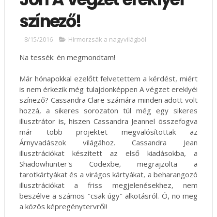
színező!
8/15/2016
Hírmorzsák a nagyvilágból
Na tessék: én megmondtam!
Már hónapokkal ezelőtt felvetettem a kérdést, miért
is nem érkezik még tulajdonképpen A végzet ereklyéi
színező? Cassandra Clare számára minden adott volt
hozzá, a sikeres sorozaton túl még egy sikeres
illusztrátor is, hiszen Cassandra Jeannel összefogva
már több projektet megvalósítottak az
Árnyvadászok világához. Cassandra Jean
illusztrációkat készített az első kiadásokba, a
Shadowhunter's Codexbe, megrajzolta a
tarotkártyákat és a virágos kártyákat, a beharangozó
illusztrációkat a friss megjelenésekhez, nem
beszélve a számos "csak úgy" alkotásról. Ó, no meg
a közös képregénytervről!