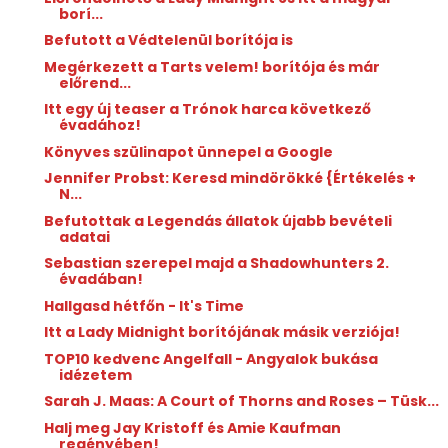
borí...
Befutott a Védtelenül borítója is
Megérkezett a Tarts velem! borítója és már
előrend...
Itt egy új teaser a Trónok harca következő
évadához!
Könyves szülinapot ünnepel a Google
Jennifer Probst: Keresd ​mindörökké {Értékelés +
N...
Befutottak a Legendás állatok újabb bevételi
adatai
Sebastian szerepel majd a Shadowhunters 2.
évadában!
Hallgasd hétfőn - It's Time
Itt a Lady Midnight borítójának másik verziója!
TOP10 kedvenc Angelfall - Angyalok bukása
idézetem
Sarah J. Maas: A ​Court of Thorns and Roses – Tüsk...
Halj meg Jay Kristoff és Amie Kaufman
regényében!