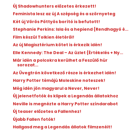
Új Shadowhunters előzetes érkezett!
Feminista lesz az új A szépség és a szörnyeteg
Két új Vörös Pöttyös borító is befutott!
Stephanie Perkins: Isla ​és a hepiend {Rendhagyó é...
Film készül Tolkien életéről!
Az új Magisztérium kötet is érkezik idén!
Elle Kennedy: The ​Deal – Az üzlet {Értékelés + Ny...
Már idén a polcokra kerülhet a Feszülő húr
sorozat...
Az Üvegtrón következő része is érkezhet idén!
Harry Potter témájú Moleskine noteszek!
Még idén jön magyarul a Never, Never!
Új jelenetfotók és klipek a Legendás állatokhoz
Neville is megnézte a Harry Potter színdarabot
Új teaser előzetes a Fallenhez!
Újabb Fallen fotók!
Hallgasd meg a Legendás állatok filmzenéit!