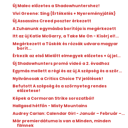
Új Malec előzetes a Shadowhuntershez!
Vivi Greene: Sing {Értékelés + Nyereményjáték}
Új Assassins Creed poszter érkezett
A Zuhanunk egymásba borítója is megérkezett
Itt az új Katie McGarry, a Take Me On - Kísérj el!...
Megérkezett a Tüskék és rózsák udvara magyar
borít...
Érkezik az első Mielőtt elmegyek előzetes + új jel...
Új Shadowhunters promó videó a 2. évadhoz
Egymás mellett a régi és az új A szépség és a ször...
Nyilvánosak a Critics Choice TV jelölések!
Befutott A szépség és a szörnyeteg rendes
előzetese!
Képek a Cormoran Strike sorozatból!
Hallgasd hétfőn - Misty Mountains
Audrey Carlan: Calendar Girl - Január ​– Február –...
Már premierdátuma is van a Minden, minden
filmnek