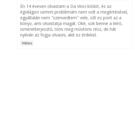
Én 14 évesen olvastam a Da Vinci-kódot, és az
égvilágon semmi problémám nem volt a megértésével,
egyáltalán nem "szenvedtem" vele, sőt ez pont az a
könyv, ami olvastatja magát. Oké, sok benne a leíró,
ismeretterjesztő, töris meg művtöris rész, de hát
nyilván az fogja olvasni, akit ez érdekel.
Válasz