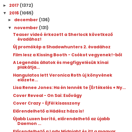
2017
(1372)
►
2016
(1065)
▼
december
(136)
►
november
(131)
▼
Teaser videó érkezett a Sherlock következő
évadához!
Új promókép a Shadowhunters 2. évadához
Film lesz a Kissing Booth - Csókot vegyenek!-ből
A Legendás állatok és megfigyelésük kínai
plakátja...
Hangulatos lett Veronica Roth új könyvének
előzete...
Lisa Renee Jones: Ha ​én lennék te {Értékelés + Ny...
Cover Reveal - On Sai: Esővágy
Cover Crazy - Éjfél kisasszony
Előrendelhető a Hádész háza is!
Újabb Luxen borító, előrendelhető az újabb
Daemon ...
Előrendelhető a Lady Midnight és itt a magyar