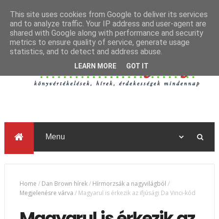
This site uses cookies from Google to deliver its services
and to analyze traffic. Your IP address and user-agent are
shared with Google along with performance and security
metrics to ensure quality of service, generate usage
statistics, and to detect and address abuse.
LEARN MORE
GOT IT
Home
/
Dan Brown hírek
/
Hírmorzsák a nagyvilágból
/
Megjelenésre várva
/
Magyarul is érkezik az ifjúsági Da Vinci-kód
Magyarul is érkezik az