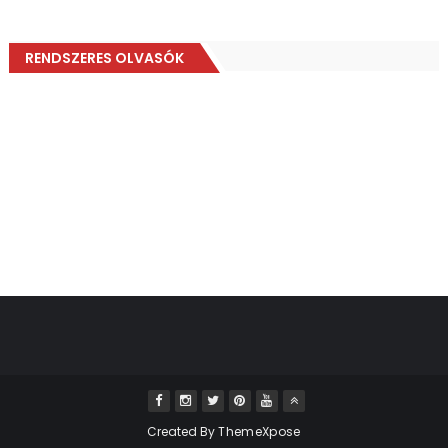
RENDSZERES OLVASÓK
Created By
ThemeXpose