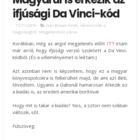
ifjúsági Da Vinci-kód
11/17/2016
Dan Brown hírek
,
Hírmorzsák a
nagyvilágból
,
Megjelenésre várva
Korábban, még az angol megjelenés előtt
ITT
írtam
már arról, hogy ifjúsági verzió született a Da Vinci-
kódból. (És a véleményemet is leírtam.)
Azt azonban nem is képzeltem, hogy ez a magyar
könyvespolcokra is felkerülhet majd, de ami azt illeti,
tévedtem. Ugyanis a Gabonál hamarosan érkezik ez
a kiadás is, az eredeti amerikai borítóval.
Hogy mit is takar a kiadás? Nos, a sztori nem sokban
változik, sőt.
Fülszöveg: