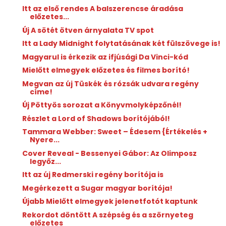
Itt az első rendes A balszerencse áradása
előzetes...
Új A sötét ötven árnyalata TV spot
Itt a Lady Midnight folytatásának két fülszövege is!
Magyarul is érkezik az ifjúsági Da Vinci-kód
Mielőtt elmegyek előzetes és filmes borító!
Megvan az új Tüskék és rózsák udvara regény
címe!
Új Pöttyös sorozat a Könyvmolyképzőnél!
Részlet a Lord of Shadows borítójából!
Tammara Webber: Sweet ​– Édesem {Értékelés +
Nyere...
Cover Reveal - Bessenyei Gábor: Az Olimposz
legyőz...
Itt az új Redmerski regény borítója is
Megérkezett a Sugar magyar borítója!
Újabb Mielőtt elmegyek jelenetfotót kaptunk
Rekordot döntött A szépség és a szörnyeteg
előzetes