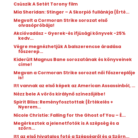
Csúszik A Setét Torony film
Mia Sheridan: Stinger ​– A Skorpió fullánkja {Érté...
Megvolt a Cormoran Strike sorozat első
olvasópróbája!
Akcióvadász - Gyerek-és ifjúsági könyvek -25%
kedv...
Végre megnézhetjük A balszerencse áradása
főszerep...
Kiderült Magnus Bane sorozatának és könyveinek
címe!
Megvan a Cormoran Strike sorozat női főszereplője
is!
Itt vannak az első képek az American Assassinból, ...
Nézz bele A vörös királynő színezőjébe!
Spirit Bliss: Reményfosztottak {Értékelés +
Nyerem...
Nicole Christie: Falling ​for the Ghost of You – É...
Megérkeztek a jelenetfotók is A szépség és a
szörn...
Itt az első hivatalos fotó a Szépségről és a Szörn...