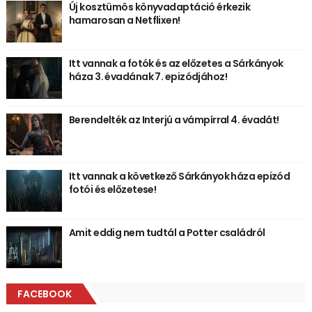
Új kosztümös könyvadaptáció érkezik
hamarosan a Netflixen!
Itt vannak a fotók és az előzetes a Sárkányok
háza 3. évadának 7. epizódjához!
Berendelték az Interjú a vámpírral 4. évadát!
Itt vannak a következő Sárkányok háza epizód
fotói és előzetese!
Amit eddig nem tudtál a Potter családról
FACEBOOK