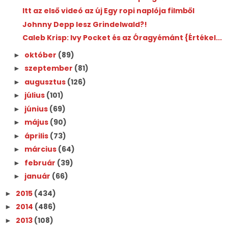
Itt az első videó az új Egy ropi naplója filmből
Johnny Depp lesz Grindelwald?!
Caleb Krisp: Ivy ​Pocket és az Óragyémánt {Értékel...
október
(89)
►
szeptember
(81)
►
augusztus
(126)
►
július
(101)
►
június
(69)
►
május
(90)
►
április
(73)
►
március
(64)
►
február
(39)
►
január
(66)
►
2015
(434)
►
2014
(486)
►
2013
(108)
►