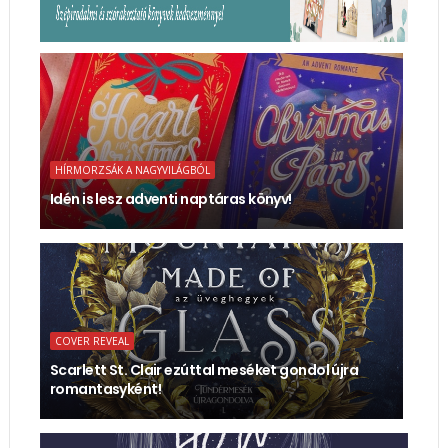
HÍRMORZSÁK A NAGYVILÁGBÓL
Idén is lesz adventi naptáras könyv!
COVER REVEAL
Scarlett St. Clair ezúttal meséket gondol újra
romantasyként!