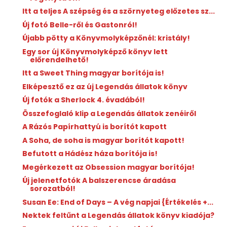
Itt a teljes A szépség és a szörnyeteg előzetes sz...
Új fotó Belle-ről és Gastonról!
Újabb pötty a Könyvmolyképzőnél: kristály!
Egy sor új Könyvmolyképző könyv lett
előrendelhető!
Itt a Sweet Thing magyar borítója is!
Elképesztő ez az új Legendás állatok könyv
Új fotók a Sherlock 4. évadából!
Összefoglaló klip a Legendás állatok zenéiről
A Rázós Papírhattyú is borítót kapott
A Soha, de soha is magyar borítót kapott!
Befutott a Hádész háza borítója is!
Megérkezett az Obsession magyar borítója!
Új jelenetfotók A balszerencse áradása
sorozatból!
Susan Ee: End ​of Days – A vég napjai {Értékelés +...
Nektek feltűnt a Legendás állatok könyv kiadója?