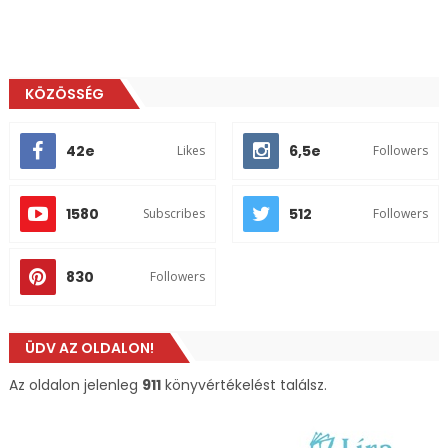
KÖZÖSSÉG
42e
6,5e
Likes
Followers
1580
512
Subscribes
Followers
830
Followers
ÜDV AZ OLDALON!
Az oldalon jelenleg
911
könyvértékelést találsz.