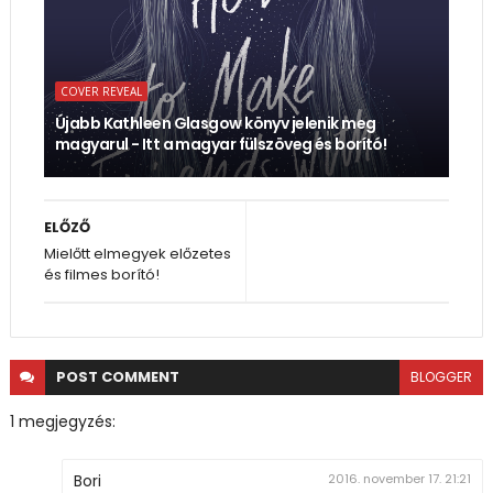
COVER REVEAL
Újabb Kathleen Glasgow könyv jelenik meg
magyarul - Itt a magyar fülszöveg és borító!
ELŐZŐ
Mielőtt elmegyek előzetes
és filmes borító!
POST
COMMENT
BLOGGER
1 megjegyzés:
Bori
2016. november 17. 21:21