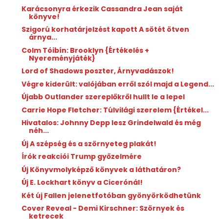
Karácsonyra érkezik Cassandra Jean saját
könyve!
Szigorú korhatárjelzést kapott A sötét ötven
árnya...
Colm Tóibín: Brooklyn {Értékelés +
Nyereményjáték}
Lord of Shadows poszter, Árnyvadászok!
Végre kiderült: valójában erről szól majd a Legend...
Újabb Outlander szereplőkről hullt le a lepel
Carrie Hope Fletcher: Túlvilági ​szerelem {Értékel...
Hivatalos: Johnny Depp lesz Grindelwald és még
néh...
Új A szépség és a szörnyeteg plakát!
Írók reakciói Trump győzelmére
Új Könyvmolyképző könyvek a láthatáron?
Új E. Lockhart könyv a Cicerónál!
Két új Fallen jelenetfotóban gyönyörködhetünk
Cover Reveal - Demi Kirschner: Szörnyek és
ketrecek