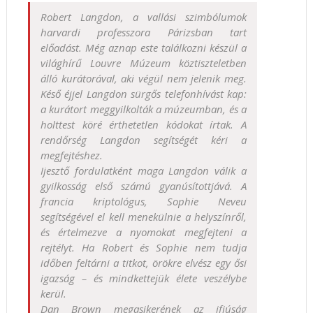
Robert Langdon, a vallási szimbólumok
harvardi professzora Párizsban tart
előadást. Még aznap este találkozni készül a
világhírű Louvre Múzeum köztiszteletben
álló kurátorával, aki végül nem jelenik meg.
Késő éjjel Langdon sürgős telefonhívást kap:
a kurátort meggyilkolták a múzeumban, és a
holttest köré érthetetlen kódokat írtak. A
rendőrség Langdon segítségét kéri a
megfejtéshez.
Ijesztő fordulatként maga Langdon válik a
gyilkosság első számú gyanúsítottjává. A
francia kriptológus, Sophie Neveu
segítségével el kell menekülnie a helyszínről,
és értelmezve a nyomokat megfejteni a
rejtélyt. Ha Robert és Sophie nem tudja
időben feltárni a titkot, örökre elvész egy ősi
igazság – és mindkettejük élete veszélybe
kerül.
Dan Brown megasikerének az ifjúság