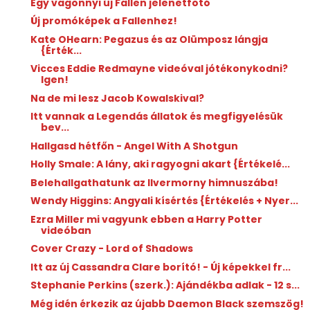
Egy vagonnyi új Fallen jelenetfotó
Új promóképek a Fallenhez!
Kate OHearn: Pegazus ​és az Olümposz lángja
{Érték...
Vicces Eddie Redmayne videóval jótékonykodni?
Igen!
Na de mi lesz Jacob Kowalskival?
Itt vannak a Legendás állatok és megfigyelésük
bev...
Hallgasd hétfőn - Angel With A Shotgun
Holly Smale: A ​lány, aki ragyogni akart {Értékelé...
Belehallgathatunk az Ilvermorny himnuszába!
Wendy Higgins: Angyali ​kísértés {Értékelés + Nyer...
Ezra Miller mi vagyunk ebben a Harry Potter
videóban
Cover Crazy - Lord of Shadows
Itt az új Cassandra Clare borító! - Új képekkel fr...
Stephanie Perkins (szerk.): Ajándékba adlak - 12 s...
Még idén érkezik az újabb Daemon Black szemszög!