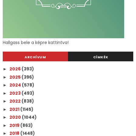
Hallgass bele a képre kattintva!
ARCHÍVUM
CÍMKÉK
2026
(393)
►
2025
(396)
►
2024
(578)
►
2023
(493)
►
2022
(838)
►
2021
(1145)
►
2020
(1044)
►
2019
(863)
►
2018
(1448)
►