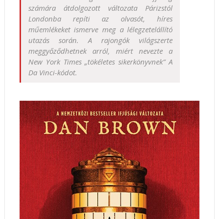
számára átdolgozott változata Párizstól
Londonba repíti az olvasót, híres
műemlékeket ismerve meg a lélegzetelállító
utazás során. A rajongók világszerte
meggyőződhetnek arról, miért nevezte a
New York Times „tökéletes sikerkönyvnek” A
Da Vinci-kódot.