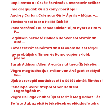
Bepillantás a Tüskék és rózsák udvara színezőbe!
Íme a legújabb Grisa könyv borítója!
Audrey Carlan: Calendar Girl ​– Április ​– Május –...
Tévésorozat lesz a Hollófiúkból!
Rekordszámú Laurence Olivier-díjat nyert a Harry
P...
Legálisan nézhető Colleen Hoover sorozatának
első ...
Közös tetkót csináltattak a 13 okom volt sztárjai
Így próbálják a Simon és Homo sapiens-lobbi
jelene...
Sarah Addison Allen: A ​varázslat tava {Értékelés ...
Végre megtudhatjuk, mikor van A végzet ereklyéi
sz...
Újabb szereplő csatlakozott a Sötét elmék filmhez!
Penelope Ward: Stepbrother ​Dearest –
Legdrágább m...
Végre Csillagok háborúja sztorit ír Meg Cabot - és...
Befutottak az első értékelések és előadásfotók a