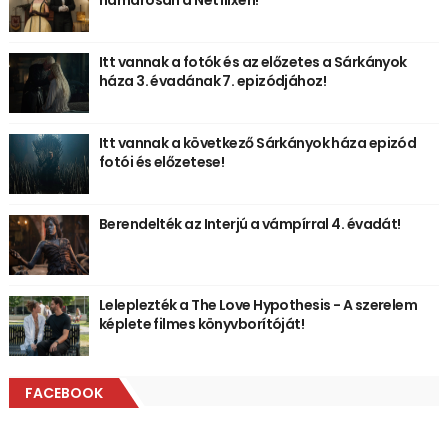
Itt vannak a fotók és az előzetes a Sárkányok
háza 3. évadának 7. epizódjához!
Itt vannak a következő Sárkányok háza epizód
fotói és előzetese!
Berendelték az Interjú a vámpírral 4. évadát!
Leleplezték a The Love Hypothesis - A szerelem
képlete filmes könyvborítóját!
FACEBOOK