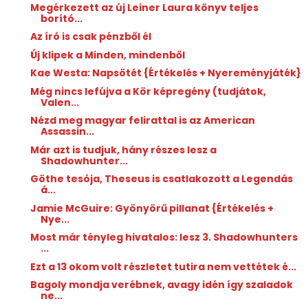
Megérkezett az új Leiner Laura könyv teljes
borító...
Az író is csak pénzből él
Új klipek a Minden, mindenből
Kae Westa: Napsötét {Értékelés + Nyereményjáték}
Még nincs lefújva a Kör képregény (tudjátok,
Valen...
Nézd meg magyar felirattal is az American
Assassin...
Már azt is tudjuk, hány részes lesz a
Shadowhunter...
Göthe tesója, Theseus is csatlakozott a Legendás
á...
Jamie McGuire: Gyönyörű ​pillanat {Értékelés +
Nye...
Most már tényleg hivatalos: lesz 3. Shadowhunters
...
Ezt a 13 okom volt részletet tutira nem vettétek é...
Bagoly mondja verébnek, avagy idén így szaladok
ne...