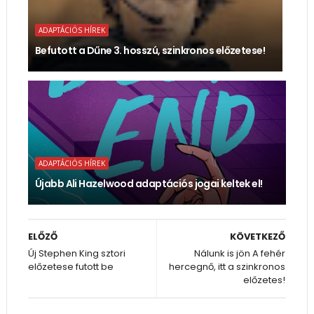
ADAPTÁCIÓS HÍREK
Befutott a Dűne 3. hosszú, szinkronos előzetese!
ADAPTÁCIÓS HÍREK
Újabb Ali Hazelwood adaptációs jogai keltek el!
ELŐZŐ
KÖVETKEZŐ
Új Stephen King sztori
Nálunk is jön A fehér
előzetese futott be
hercegnő, itt a szinkronos
előzetes!