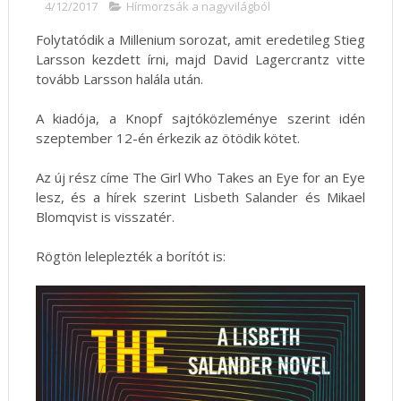
4/12/2017
Hírmorzsák a nagyvilágból
Folytatódik a Millenium sorozat, amit eredetileg Stieg
Larsson kezdett írni, majd David Lagercrantz vitte
tovább Larsson halála után.
A kiadója, a Knopf sajtóközleménye szerint idén
szeptember 12-én érkezik az ötödik kötet.
Az új rész címe The Girl Who Takes an Eye for an Eye
lesz, és a hírek szerint Lisbeth Salander és Mikael
Blomqvist is visszatér.
Rögtön leleplezték a borítót is: