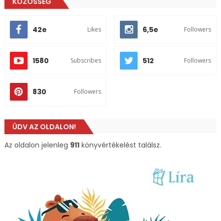
KÖZÖSSÉG
42e
6,5e
Likes
Followers
1580
512
Subscribes
Followers
830
Followers
ÜDV AZ OLDALON!
Az oldalon jelenleg
911
könyvértékelést találsz.