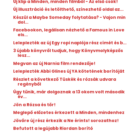
Új klip a Minden, minden filmből - Az első csók!
Új illusztráció és letölthető, színezhető oldal az...
Készül a Maybe Someday folytatása? - Vajon min
dol...
Facebookon, legálisan nézhető a Famous in Love
els...
Leleplezték az új Egy ropi naplója rész címét és b...
3 újabb könyvről tudjuk, hogy Könyvmolyképzős
lesz...
Megvan az új Narnia film rendezője!
Leleplezték Abbi Glines új YA kötetének borítóját
Részlet a következő Tüskék és rózsák udvara
regényből
Úgy tűnik, már dolgoznak a 13 okom volt második
év...
Jön a Rózsa és tőr!
Meglepő előzetes érkezett a Minden, mindenhez
Jövőre új rész érkezik a Ne érints! sorozathoz!
Befutott a legújabb Riordan borító