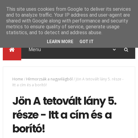
This site uses cookies from Google to deliver its services
and to analyze traffic. Your IP address and user-agent are
shared with Google along with performance and security
metrics to ensure quality of service, generate usage
statistics, and to detect and address abuse.
LEARN MORE
GOT IT
Home
/
Hírmorzsák a nagyvilágból
/
Jön A tetovált lány 5. része -
Itt a cím és a borító!
Jön A tetovált lány 5.
része - Itt a cím és a
borító!