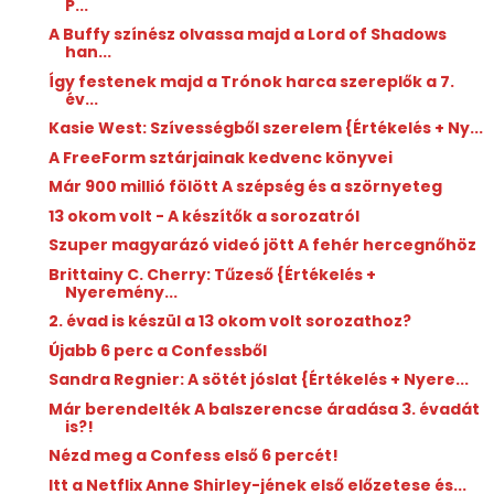
P...
A Buffy színész olvassa majd a Lord of Shadows
han...
Így festenek majd a Trónok harca szereplők a 7.
év...
Kasie West: Szívességből ​szerelem {Értékelés + Ny...
A FreeForm sztárjainak kedvenc könyvei
Már 900 millió fölött A szépség és a szörnyeteg
13 okom volt - A készítők a sorozatról
Szuper magyarázó videó jött A fehér hercegnőhöz
Brittainy C. Cherry: Tűzeső {Értékelés +
Nyeremény...
2. évad is készül a 13 okom volt sorozathoz?
Újabb 6 perc a Confessből
Sandra Regnier: A ​sötét jóslat {Értékelés + Nyere...
Már berendelték A balszerencse áradása 3. évadát
is?!
Nézd meg a Confess első 6 percét!
Itt a Netflix Anne Shirley-jének első előzetese és...