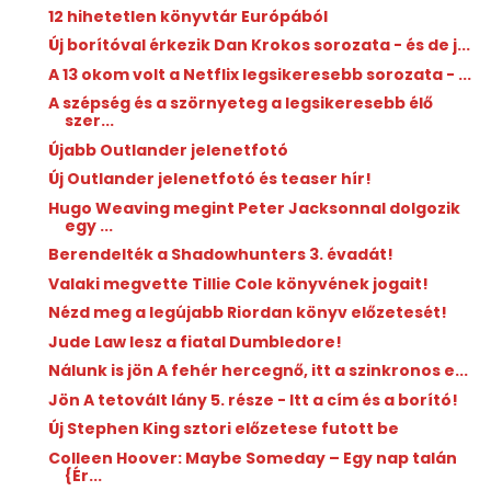
12 hihetetlen könyvtár Európából
Új borítóval érkezik Dan Krokos sorozata - és de j...
A 13 okom volt a Netflix legsikeresebb sorozata - ...
A szépség és a szörnyeteg a legsikeresebb élő
szer...
Újabb Outlander jelenetfotó
Új Outlander jelenetfotó és teaser hír!
Hugo Weaving megint Peter Jacksonnal dolgozik
egy ...
Berendelték a Shadowhunters 3. évadát!
Valaki megvette Tillie Cole könyvének jogait!
Nézd meg a legújabb Riordan könyv előzetesét!
Jude Law lesz a fiatal Dumbledore!
Nálunk is jön A fehér hercegnő, itt a szinkronos e...
Jön A tetovált lány 5. része - Itt a cím és a borító!
Új Stephen King sztori előzetese futott be
Colleen Hoover: Maybe ​Someday – Egy nap talán
{Ér...