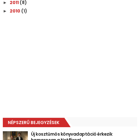
2011
(8)
►
2010
(1)
►
NÉPSZERŰ BEJEGYZÉSEK
Új kosztümös könyvadaptáció érkezik
hamarosan a Netflixen!