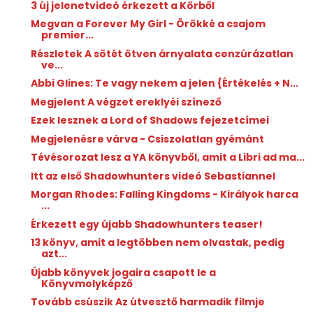
3 új jelenetvideó érkezett a Körből
Megvan a Forever My Girl - Örökké a csajom
premier...
Részletek A sötét ötven árnyalata cenzúrázatlan
ve...
Abbi Glines: Te ​vagy nekem a jelen {Értékelés + N...
Megjelent A végzet ereklyéi színező
Ezek lesznek a Lord of Shadows fejezetcímei
Megjelenésre várva - Csiszolatlan gyémánt
Tévésorozat lesz a YA könyvből, amit a Libri ad ma...
Itt az első Shadowhunters videó Sebastiannel
Morgan Rhodes: Falling Kingdoms - Királyok ​harca
...
Érkezett egy újabb Shadowhunters teaser!
13 könyv, amit a legtöbben nem olvastak, pedig
azt...
Újabb könyvek jogaira csapott le a
Könyvmolyképző
Tovább csúszik Az útvesztő harmadik filmje