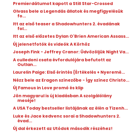
Premierdátumot kapott a Still Star-Crossed
Olvass bele a Legendás állatok és megfigyelésük
fo...
Itt az első teaser a Shadowhunters 2. évadának
fol...
Itt az első előzetes Dylan O'Brien American Assass...
Új jelenetfotók és videók A Körhöz
Joseph Fink - Jeffrey Cranor: Üdvözöljük ​Night Va...
A culledoni csata évfordulójára befutott az
Outlan...
Laurelin Paige: Első ​érintés {Értékelés + Nyeremé...
Nézz bele az Eragon színezőbe - Így színez Christo...
Új Famous in Love promó és klip
Jön magyarul is új kiadásban A szolgálólány
meséje!
A USA Today bestseller listájának az élén a Tizenh...
Luke és Jace kedvenc sorai a Shadowhunters 2.
évad...
Új dal érkezett az Utódok második részéhez!