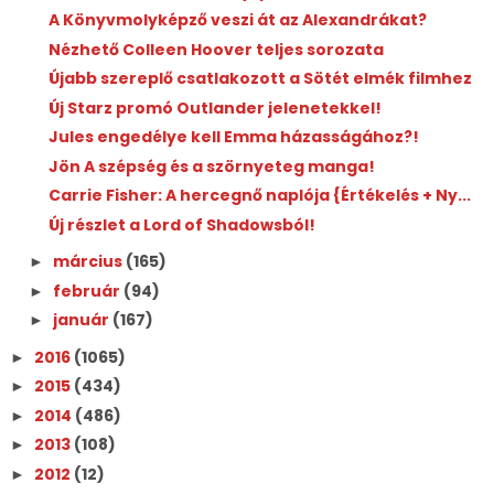
A Könyvmolyképző veszi át az Alexandrákat?
Nézhető Colleen Hoover teljes sorozata
Újabb szereplő csatlakozott a Sötét elmék filmhez
Új Starz promó Outlander jelenetekkel!
Jules engedélye kell Emma házasságához?!
Jön A szépség és a szörnyeteg manga!
Carrie Fisher: A ​hercegnő naplója {Értékelés + Ny...
Új részlet a Lord of Shadowsból!
március
(165)
►
február
(94)
►
január
(167)
►
2016
(1065)
►
2015
(434)
►
2014
(486)
►
2013
(108)
►
2012
(12)
►