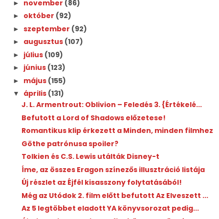
november
(86)
►
október
(92)
►
szeptember
(92)
►
augusztus
(107)
►
július
(109)
►
június
(123)
►
május
(155)
►
április
(131)
▼
J. L. Armentrout: Oblivion ​– Feledés 3. {Értékelé...
Befutott a Lord of Shadows előzetese!
Romantikus klip érkezett a Minden, minden filmhez
Göthe patrónusa spoiler?
Tolkien és C.S. Lewis utálták Disney-t
Íme, az összes Eragon színezős illusztráció listája
Új részlet az Éjfél kisasszony folytatásából!
Még az Utódok 2. film előtt befutott Az Elveszett ...
Az 5 legtöbbet eladott YA könyvsorozat pedig...