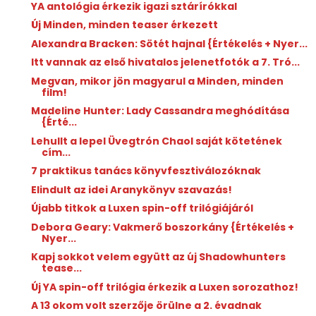
YA antológia érkezik igazi sztárírókkal
Új Minden, minden teaser érkezett
Alexandra Bracken: Sötét ​hajnal {Értékelés + Nyer...
Itt vannak az első hivatalos jelenetfotók a 7. Tró...
Megvan, mikor jön magyarul a Minden, minden
film!
Madeline Hunter: Lady ​Cassandra meghódítása
{Érté...
Lehullt a lepel Üvegtrón Chaol saját kötetének
cím...
7 praktikus tanács könyvfesztiválozóknak
Elindult az idei Aranykönyv szavazás!
Újabb titkok a Luxen spin-off trilógiájáról
Debora Geary: Vakmerő boszorkány {Értékelés +
Nyer...
Kapj sokkot velem együtt az új Shadowhunters
tease...
Új YA spin-off trilógia érkezik a Luxen sorozathoz!
A 13 okom volt szerzője örülne a 2. évadnak