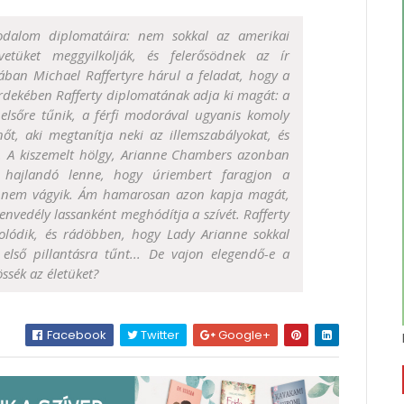
rodalom diplomatáira: nem sokkal az amerikai
etüket meggyilkolják, és felerősödnek az ír
tában Michael Raffertyre hárul a feladat, hogy a
érdekében Rafferty diplomatának adja ki magát: a
lsőre tűnik, a férfi modorával ugyanis komoly
t, aki megtanítja neki az illemszabályokat, és
ét. A kiszemelt hölgy, Arianne Chambers azonban
 hajlandó lenne, hogy úriembert faragjon a
lán nem vágyik. Ám hamarosan azon kapja magát,
nvedély lassanként meghódítja a szívét. Rafferty
olódik, és rádöbben, hogy Lady Arianne sokkal
első pillantásra tűnt... De vajon elegendő-e a
ssék az életüket?
Facebook
Twitter
Google+