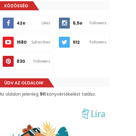
KÖZÖSSÉG
42e
6,5e
Likes
Followers
1580
512
Subscribes
Followers
830
Followers
ÜDV AZ OLDALON!
Az oldalon jelenleg
911
könyvértékelést találsz.