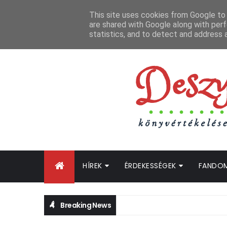
FŐOLDAL
GYIK
BLOGTURNÉ KLUB
OLDALTÉRKÉP
K
This site uses cookies from Google to d
are shared with Google along with perf
statistics, and to detect and address 
HÍREK
ÉRDEKESSÉGEK
FANDO
Breaking News