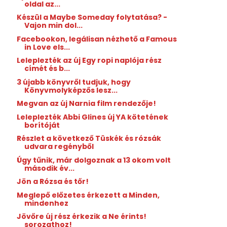
oldal az...
Készül a Maybe Someday folytatása? -
Vajon min dol...
Facebookon, legálisan nézhető a Famous
in Love els...
Leleplezték az új Egy ropi naplója rész
címét és b...
3 újabb könyvről tudjuk, hogy
Könyvmolyképzős lesz...
Megvan az új Narnia film rendezője!
Leleplezték Abbi Glines új YA kötetének
borítóját
Részlet a következő Tüskék és rózsák
udvara regényből
Úgy tűnik, már dolgoznak a 13 okom volt
második év...
Jön a Rózsa és tőr!
Meglepő előzetes érkezett a Minden,
mindenhez
Jövőre új rész érkezik a Ne érints!
sorozathoz!