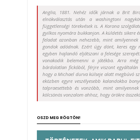
Anglia, 1881. Nehéz idők járnak a Brit Bi
elnökválasztás után a washingtoni nagyköv
függetlenségi törekvések is. A Korona szolgála
gyilkos nyomára bukkanjon. A küldetés sikere 
feladat azonban nehezebb, mint amilyennek e
gondok adódnak. Ezért úgy dönt, keres egy nő
egyben hajlandó eljátszani a felesége szerep
vonakodik belemenni a játékba. Arra még
bárdolatlan fickóból, férjre viszont egyálta
hogy a Michael durva külseje alatt megbúvó sze
eközben egyre veszélyesebb kalandokba bony
talpraesettebb és vonzóbb, mint amilyennek 
kölcsönös vonzalom ahhoz, hogy örökre összekö
OSZD MEG RÖGTÖN!