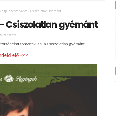
Megjelenésre várva - Csiszolatlan gyémánt
- Csiszolatlan gyémánt
ésre várva
történelmi romantikusa, a Csiszolatlan gyémánt.
ndeld elő <<<