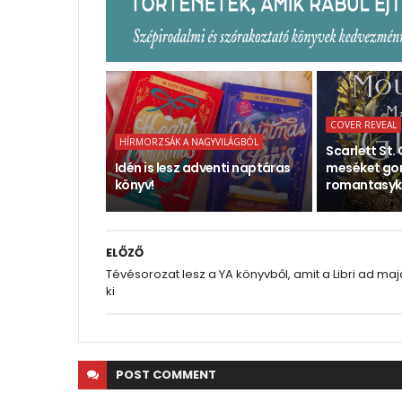
COVER REVEAL
HÍRMORZSÁK A NAGYVILÁGBÓL
Scarlett St. 
Idén is lesz adventi naptáras
meséket gon
könyv!
romantasyk
ELŐZŐ
Tévésorozat lesz a YA könyvből, amit a Libri ad maj
ki
POST
COMMENT