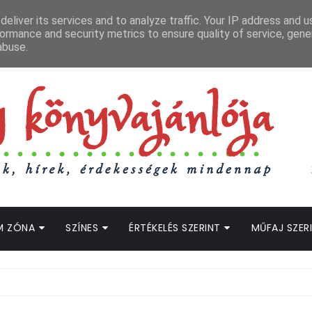
APCSOLAT
LOPOTT SZAVAK KÖNYVES PODCAST
HOGWARTS LEGACY STRE
eliver its services and to analyze traffic. Your IP address and 
ormance and security metrics to ensure quality of service, gen
abuse.
M ZÓNA
SZÍNES
ÉRTÉKELÉS SZERINT
MŰFAJ SZER