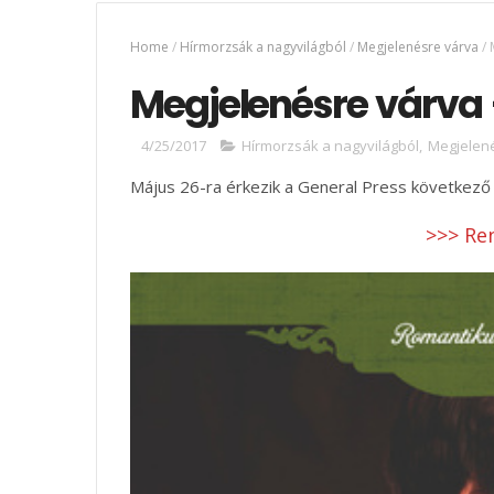
Home
/
Hírmorzsák a nagyvilágból
/
Megjelenésre várva
/
Megjelenésre várva 
4/25/2017
Hírmorzsák a nagyvilágból
,
Megjelen
Május 26-ra érkezik a General Press következő 
>>> Re