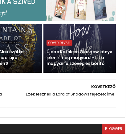
COVER REVEAL
Clair ezúttal
Újabb Kathleen Glasgow könyv
dol újra
jelenik meg magyarul - Itt a
ént!
magyar fülszöveg és borító!
KÖVETKEZŐ
d
Ezek lesznek a Lord of Shadows fejezetcímei
BLOGGER