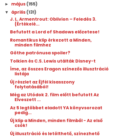
május
(155)
►
április
(131)
▼
J. L. Armentrout: Oblivion ​– Feledés 3.
{Értékelé...
Befutott a Lord of Shadows előzetese!
Romantikus klip érkezett a Minden,
minden filmhez
Göthe patrónusa spoiler?
Tolkien és C.S. Lewis utálták Disney-t
Íme, az összes Eragon színezős illusztráció
listája
Új részlet az Éjfél kisasszony
folytatásából!
Még az Utódok 2. film előtt befutott Az
Elveszett ...
Az 5 legtöbbet eladott YA könyvsorozat
pedig...
Új klip a Minden, minden filmből - Az első
csók!
Új illusztráció és letölthető, színezhető