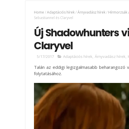
Home
/
Adaptációs hírek
/
Árnyvadász hírek
/
Hírmorzsák 
Sebastiannel és Claryvel
Új Shadowhunters vi
Claryvel
5/17/2017
Adaptációs hírek
,
Árnyvadász hírek
,
Talán az eddigi legizgalmasabb beharangozó
folytatásához.