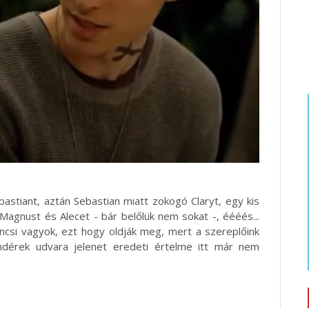
stiant, aztán Sebastian miatt zokogó Claryt, egy kis
Magnust és Alecet - bár belőlük nem sokat -, éééés...
ncsi vagyok, ezt hogy oldják meg, mert a szereplőink
ndérek udvara jelenet eredeti értelme itt már nem