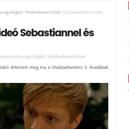
a nagyvilágból
/
Shadowhunters hírek
/
Új Shadowhunters videó
deó Sebastiannel és
Hírmorzsák a nagyvilágból
,
Shadowhunters hírek
 videó érkezett meg ma a Shadowhunters 2. évadának