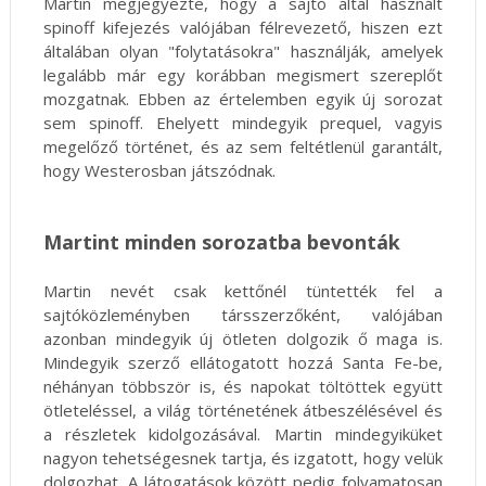
Martin megjegyezte, hogy a sajtó által használt
spinoff kifejezés valójában félrevezető, hiszen ezt
általában olyan "folytatásokra" használják, amelyek
legalább már egy korábban megismert szereplőt
mozgatnak. Ebben az értelemben egyik új sorozat
sem spinoff. Ehelyett mindegyik prequel, vagyis
megelőző történet, és az sem feltétlenül garantált,
hogy Westerosban játszódnak.
Martint minden sorozatba bevonták
Martin nevét csak kettőnél tüntették fel a
sajtóközleményben társszerzőként, valójában
azonban mindegyik új ötleten dolgozik ő maga is.
Mindegyik szerző ellátogatott hozzá Santa Fe-be,
néhányan többször is, és napokat töltöttek együtt
ötleteléssel, a világ történetének átbeszélésével és
a részletek kidolgozásával. Martin mindegyiküket
nagyon tehetségesnek tartja, és izgatott, hogy velük
dolgozhat. A látogatások között pedig folyamatosan