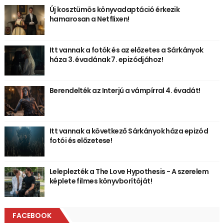
Új kosztümös könyvadaptáció érkezik
hamarosan a Netflixen!
Itt vannak a fotók és az előzetes a Sárkányok
háza 3. évadának 7. epizódjához!
Berendelték az Interjú a vámpírral 4. évadát!
Itt vannak a következő Sárkányok háza epizód
fotói és előzetese!
Leleplezték a The Love Hypothesis - A szerelem
képlete filmes könyvborítóját!
FACEBOOK