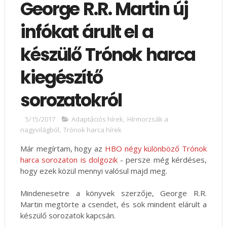
George R.R. Martin új
infókat árult el a
készülő Trónok harca
kiegészítő
sorozatokról
5/15/2017
Adaptációs hírek
,
Hírmorzsák a
nagyvilágból
,
Trónok harca hírek
Már megírtam, hogy az
HBO négy különböző Trónok
harca sorozaton is dolgozik
- persze még kérdéses,
hogy ezek közül mennyi valósul majd meg.
Mindenesetre a könyvek szerzője, George R.R.
Martin megtörte a csendet, és sok mindent elárult a
készülő sorozatok kapcsán.