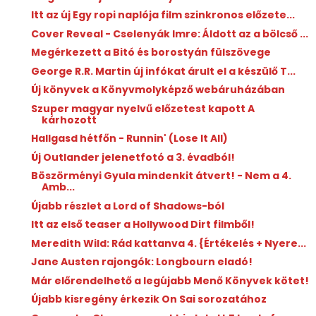
Itt az új Egy ropi naplója film szinkronos előzete...
Cover Reveal - Cselenyák Imre: Áldott az a bölcső ...
Megérkezett a Bitó és borostyán fülszövege
George R.R. Martin új infókat árult el a készülő T...
Új könyvek a Könyvmolyképző webáruházában
Szuper magyar nyelvű előzetest kapott A
kárhozott
Hallgasd hétfőn - Runnin' (Lose It All)
Új Outlander jelenetfotó a 3. évadból!
Böszörményi Gyula mindenkit átvert! - Nem a 4.
Amb...
Újabb részlet a Lord of Shadows-ból
Itt az első teaser a Hollywood Dirt filmből!
Meredith Wild: Rád ​kattanva 4. {Értékelés + Nyere...
Jane Austen rajongók: Longbourn eladó!
Már előrendelhető a legújabb Menő Könyvek kötet!
Újabb kisregény érkezik On Sai sorozatához