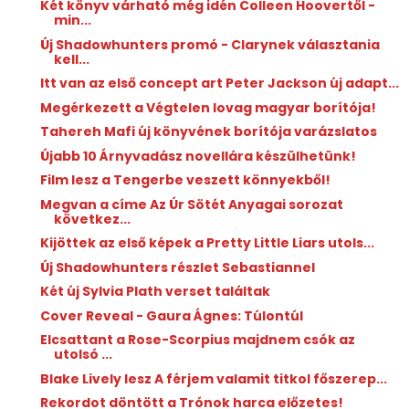
Két könyv várható még idén Colleen Hoovertől -
min...
Új Shadowhunters promó - Clarynek választania
kell...
Itt van az első concept art Peter Jackson új adapt...
Megérkezett a Végtelen lovag magyar borítója!
Tahereh Mafi új könyvének borítója varázslatos
Újabb 10 Árnyvadász novellára készülhetünk!
Film lesz a Tengerbe veszett könnyekből!
Megvan a címe Az Úr Sötét Anyagai sorozat
következ...
Kijöttek az első képek a Pretty Little Liars utols...
Új Shadowhunters részlet Sebastiannel
Két új Sylvia Plath verset találtak
Cover Reveal - Gaura Ágnes: Túlontúl
Elcsattant a Rose-Scorpius majdnem csók az
utolsó ...
Blake Lively lesz A férjem valamit titkol főszerep...
Rekordot döntött a Trónok harca előzetes!