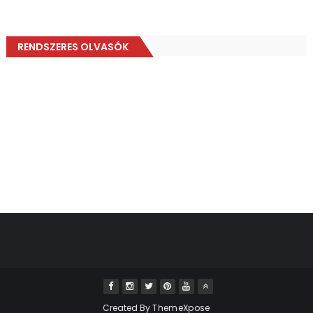
RENDSZERES OLVASÓK
Created By
ThemeXpose