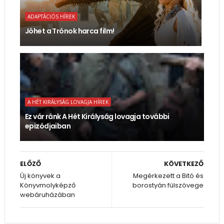
ADAPTÁCIÓS HÍREK
Jöhet a Trónok harca film!
A HÉT KIRÁLYSÁG LOVAGJA HÍREK
Ez vár ránk A Hét Királyság lovagja további
epizódjaiban
ELŐZŐ
KÖVETKEZŐ
Új könyvek a
Megérkezett a Bitó és
Könyvmolyképző
borostyán fülszövege
webáruházában