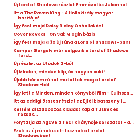
Új Lord of Shadows részlet Emmával és Juliannel
Itt a The Raven King - A Hollókirály magyar
borítója!
Így fest majd Daisy Ridley Opheliaként
Cover Reveal - On Sai: Miogin bázis
Így fest majd a 30 új rúna a Lord of Shadows-ban!
Kamper Gergely már dolgozik a Lord of Shadows
ford...
Új részlet az Utódok 2-ből
Új Minden, minden klip, és nagyon cuki!
Újabb három rúnát mutattak meg a Lord of
Shadows-ból
Így lett a Minden, minden könyvből film - Kulisszá...
Itt az eddigi összes részlet az Éjfél kisasszony f...
Kétféle díszdobozos kiadást kap a Tüskék és
rózsák...
Folytatja az Agave a Tear királynője sorozatot - a...
Ezek az új rúnák is ott lesznek a Lord of
Shadowsban!