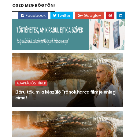
OSZD MEG RÖGTÖN!
Facebook
Twitter
Google+
ADAPTÁCIÓS HÍREK
Elárulták, mi a készülő Trónok harca film jelenlegi
címe!