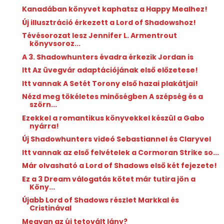
Kanadában könyvet kaphatsz a Happy Mealhez!
Új illusztráció érkezett a Lord of Shadowshoz!
Tévésorozat lesz Jennifer L. Armentrout
könyvsoroz...
A 3. Shadowhunters évadra érkezik Jordan is
Itt Az üvegvár adaptációjának első előzetese!
Itt vannak A Setét Torony első hazai plakátjai!
Nézd meg tökéletes minőségben A szépség és a
szörn...
Ezekkel a romantikus könyvekkel készül a Gabo
nyárra!
Új Shadowhunters videó Sebastiannel és Claryvel
Itt vannak az első felvételek a Cormoran Strike so...
Már olvasható a Lord of Shadows első két fejezete!
Ez a 3 Dream válogatás kötet már tutira jön a
Köny...
Újabb Lord of Shadows részlet Markkal és
Cristinával
Megvan az új tetovált lány?