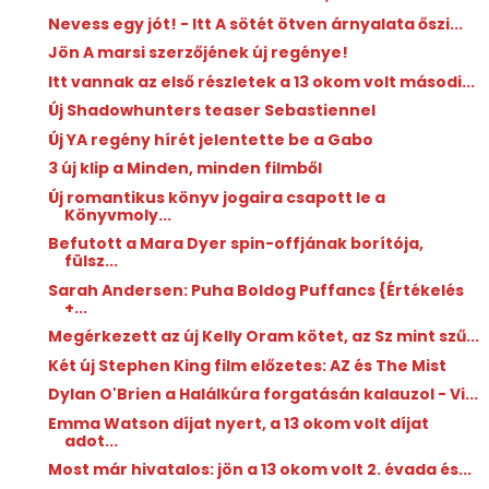
Nevess egy jót! - Itt A sötét ötven árnyalata őszi...
Jön A marsi szerzőjének új regénye!
Itt vannak az első részletek a 13 okom volt másodi...
Új Shadowhunters teaser Sebastiennel
Új YA regény hírét jelentette be a Gabo
3 új klip a Minden, minden filmből
Új romantikus könyv jogaira csapott le a
Könyvmoly...
Befutott a Mara Dyer spin-offjának borítója,
fülsz...
Sarah Andersen: Puha ​Boldog Puffancs {Értékelés
+...
Megérkezett az új Kelly Oram kötet, az Sz mint szű...
Két új Stephen King film előzetes: AZ és The Mist
Dylan O'Brien a Halálkúra forgatásán kalauzol - Vi...
Emma Watson díjat nyert, a 13 okom volt díjat
adot...
Most már hivatalos: jön a 13 okom volt 2. évada és...