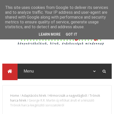
This site uses cookies from Google to deliver its services
and to analyze traffic. Your IP address and user-agent are
shared with Google along with performance and security
metrics to ensure quality of service, generate usage
statistics, and to detect and address abuse.
LEARN MORE
GOT IT
Home
/
Adaptációs hírek
/
Hírmorzsák a nagyvilágból
/
Trónok
harca hírek
/
George R.R. Martin új infókat árult el a készülő
Trónok harca kiegészítő sorozatokról