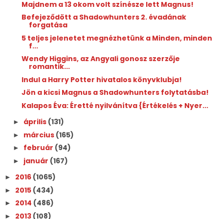
Majdnem a 13 okom volt színésze lett Magnus!
Befejeződött a Shadowhunters 2. évadának
forgatása
5 teljes jelenetet megnézhetünk a Minden, minden
f...
Wendy Higgins, az Angyali gonosz szerzője
romantik...
Indul a Harry Potter hivatalos könyvklubja!
Jön a kicsi Magnus a Shadowhunters folytatásba!
Kalapos Éva: Éretté ​nyilvánítva {Értékelés + Nyer...
április
(131)
►
március
(165)
►
február
(94)
►
január
(167)
►
2016
(1065)
►
2015
(434)
►
2014
(486)
►
2013
(108)
►