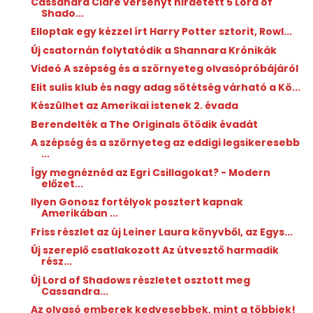
Cassandra Clare versenyt hirdetett 5 Lord of
Shado...
Elloptak egy kézzel írt Harry Potter sztorit, Rowl...
Új csatornán folytatódik a Shannara Krónikák
Videó A szépség és a szörnyeteg olvasópróbájáról
Elit sulis klub és nagy adag sötétség várható a Kö...
Készülhet az Amerikai istenek 2. évada
Berendelték a The Originals ötödik évadát
A szépség és a szörnyeteg az eddigi legsikeresebb
...
Így megnéznéd az Egri Csillagokat? - Modern
előzet...
Ilyen Gonosz fortélyok posztert kapnak
Amerikában ...
Friss részlet az új Leiner Laura könyvből, az Egys...
Új szereplő csatlakozott Az útvesztő harmadik
rész...
Új Lord of Shadows részletet osztott meg
Cassandra...
Az olvasó emberek kedvesebbek, mint a többiek!