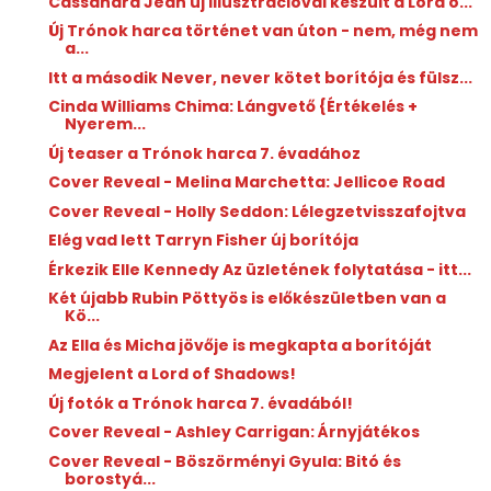
Cassandra Jean új illusztrációval készült a Lord o...
Új Trónok harca történet van úton - nem, még nem
a...
Itt a második Never, never kötet borítója és fülsz...
Cinda Williams Chima: Lángvető {Értékelés +
Nyerem...
Új teaser a Trónok harca 7. évadához
Cover Reveal - Melina Marchetta: Jellicoe Road
Cover Reveal - Holly Seddon: Lélegzetvisszafojtva
Elég vad lett Tarryn Fisher új borítója
Érkezik Elle Kennedy Az üzletének folytatása - itt...
Két újabb Rubin Pöttyös is előkészületben van a
Kö...
Az Ella és Micha jövője is megkapta a borítóját
Megjelent a Lord of Shadows!
Új fotók a Trónok harca 7. évadából!
Cover Reveal - Ashley Carrigan: Árnyjátékos
Cover Reveal - Böszörményi Gyula: Bitó és
borostyá...