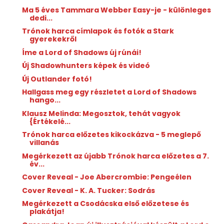
Ma 5 éves Tammara Webber Easy-je - különleges
dedi...
Trónok harca címlapok és fotók a Stark
gyerekekről
Íme a Lord of Shadows új rúnái!
Új Shadowhunters képek és videó
Új Outlander fotó!
Hallgass meg egy részletet a Lord of Shadows
hango...
Klausz Melinda: Megosztok, ​tehát vagyok
{Értékelé...
Trónok harca előzetes kikockázva - 5 meglepő
villanás
Megérkezett az újabb Trónok harca előzetes a 7.
év...
Cover Reveal - Joe Abercrombie: Pengeélen
Cover Reveal - K. A. Tucker: Sodrás
Megérkezett a Csodácska első előzetese és
plakátja!