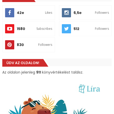
42e
6,5e
Likes
Followers
1580
512
Subscribes
Followers
830
Followers
ÜDV AZ OLDALON!
Az oldalon jelenleg
911
könyvértékelést találsz.