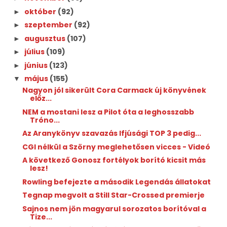
október
(92)
►
szeptember
(92)
►
augusztus
(107)
►
július
(109)
►
június
(123)
►
május
(155)
▼
Nagyon jól sikerült Cora Carmack új könyvének
előz...
NEM a mostani lesz a Pilot óta a leghosszabb
Tróno...
Az Aranykönyv szavazás Ifjúsági TOP 3 pedig...
CGI nélkül a Szörny meglehetősen vicces - Videó
A következő Gonosz fortélyok borító kicsit más
lesz!
Rowling befejezte a második Legendás állatokat
Tegnap megvolt a Still Star-Crossed premierje
Sajnos nem jön magyarul sorozatos borítóval a
Tize...