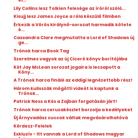
el...
Lily Collins lesz Tolkien felesége az íróról szóló...
Kisujj lesz James Joyce a róla készülő filmben
Érkezik a Vörös királynő-sorozat harmadik kötete
é...
Cassandra Clare megmutatta a Lord of Shadows új
ge...
Trónok harca Book Tag
Szerelmes vagyok az új Ciceró könyv borítójába
Két Jay McLean sorozat jogaira is lecsapott a
Köny...
A Trónok harca finálé az eddigi legnézettebb rész!
Három kulisszák mögötti videót is kaptunk a
Trónok...
Patrick Ness a Kés a Zajban forgatásán járt!
Trónok harca ceruzakészlet borzolja a kedélyeket
Új Árnyvadász cuccok váltak megvásárolhatóvá
Kérdezz-Felelek
Exkluzív - Itt vannak a Lord of Shadows magyar