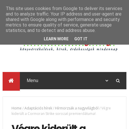
This site uses cookies from Google to deliver its services
and to analyze traffic. Your IP address and user-agent are
shared with Google along with performance and security
metrics to ensure quality of service, generate usage
statistics, and to detect and address abuse.
LEARN MORE
GOT IT
Home
/
Adaptációs hírek
/
Hírmorzsák a nagyvilágból
/
Végre
kiderült a Cormoran Strike sorozat premierdátuma!
Végre kiderült a