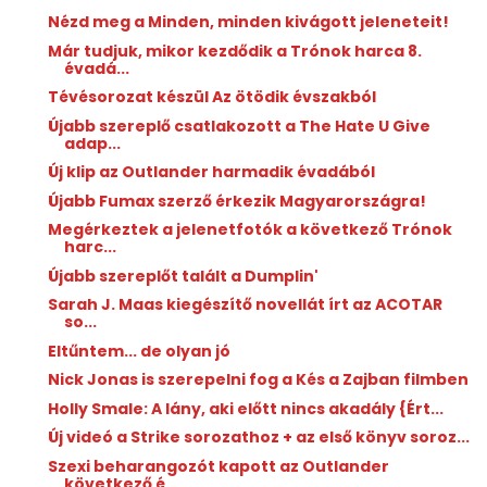
Nézd meg a Minden, minden kivágott jeleneteit!
Már tudjuk, mikor kezdődik a Trónok harca 8.
évadá...
Tévésorozat készül Az ötödik évszakból
Újabb szereplő csatlakozott a The Hate U Give
adap...
Új klip az Outlander harmadik évadából
Újabb Fumax szerző érkezik Magyarországra!
Megérkeztek a jelenetfotók a következő Trónok
harc...
Újabb szereplőt talált a Dumplin'
Sarah J. Maas kiegészítő novellát írt az ACOTAR
so...
Eltűntem... de olyan jó
Nick Jonas is szerepelni fog a Kés a Zajban filmben
Holly Smale: A ​lány, aki előtt nincs akadály {Ért...
Új videó a Strike sorozathoz + az első könyv soroz...
Szexi beharangozót kapott az Outlander
következő é...