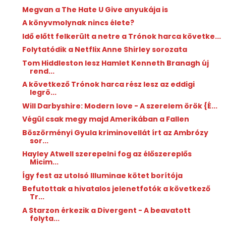
Megvan a The Hate U Give anyukája is
A könyvmolynak nincs élete?
Idő előtt felkerült a netre a Trónok harca követke...
Folytatódik a Netflix Anne Shirley sorozata
Tom Hiddleston lesz Hamlet Kenneth Branagh új
rend...
A következő Trónok harca rész lesz az eddigi
legrö...
Will Darbyshire: Modern ​love - A szerelem örök {É...
Végül csak megy majd Amerikában a Fallen
Böszörményi Gyula kriminovellát írt az Ambrózy
sor...
Hayley Atwell szerepelni fog az élőszereplős
Micim...
Így fest az utolsó Illuminae kötet borítója
Befutottak a hivatalos jelenetfotók a következő
Tr...
A Starzon érkezik a Divergent - A beavatott
folyta...