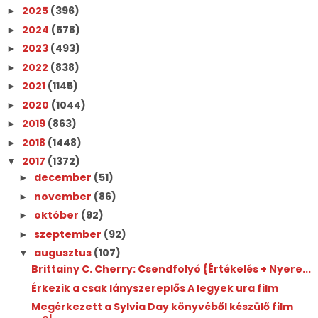
2025
(396)
►
2024
(578)
►
2023
(493)
►
2022
(838)
►
2021
(1145)
►
2020
(1044)
►
2019
(863)
►
2018
(1448)
►
2017
(1372)
▼
december
(51)
►
november
(86)
►
október
(92)
►
szeptember
(92)
►
augusztus
(107)
▼
Brittainy C. Cherry: Csendfolyó {Értékelés + Nyere...
Érkezik a csak lányszereplős A legyek ura film
Megérkezett a Sylvia Day könyvéből készülő film