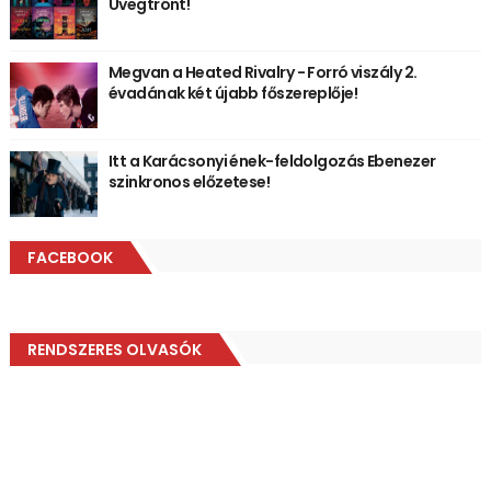
Üvegtrónt!
Megvan a Heated Rivalry - Forró viszály 2.
évadának két újabb főszereplője!
Itt a Karácsonyi ének-feldolgozás Ebenezer
szinkronos előzetese!
FACEBOOK
RENDSZERES OLVASÓK