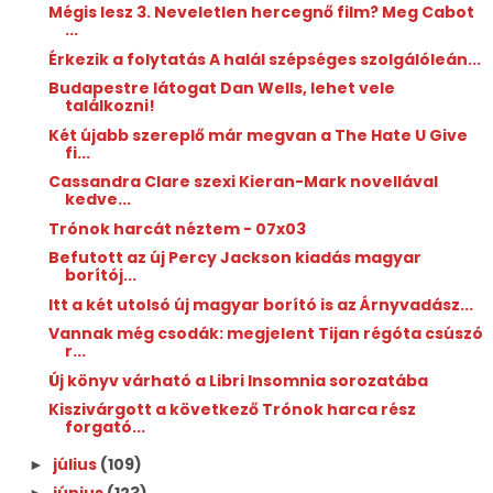
Mégis lesz 3. Neveletlen hercegnő film? Meg Cabot
...
Érkezik a folytatás A halál szépséges szolgálóleán...
Budapestre látogat Dan Wells, lehet vele
találkozni!
Két újabb szereplő már megvan a The Hate U Give
fi...
Cassandra Clare szexi Kieran-Mark novellával
kedve...
Trónok harcát néztem - 07x03
Befutott az új Percy Jackson kiadás magyar
borítój...
Itt a két utolsó új magyar borító is az Árnyvadász...
Vannak még csodák: megjelent Tijan régóta csúszó
r...
Új könyv várható a Libri Insomnia sorozatába
Kiszivárgott a következő Trónok harca rész
forgató...
július
(109)
►