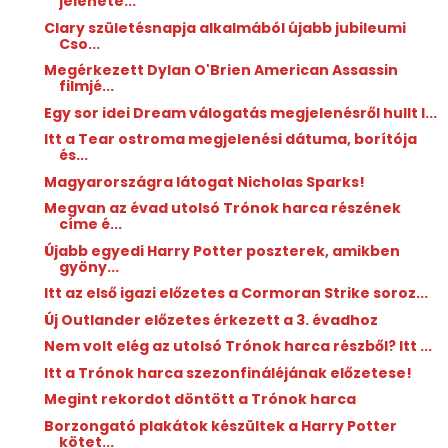
jelenete...
Clary születésnapja alkalmából újabb jubileumi
Cso...
Megérkezett Dylan O'Brien American Assassin
filmjé...
Egy sor idei Dream válogatás megjelenésről hullt l...
Itt a Tear ostroma megjelenési dátuma, borítója
és...
Magyarországra látogat Nicholas Sparks!
Megvan az évad utolsó Trónok harca részének
címe é...
Újabb egyedi Harry Potter poszterek, amikben
gyöny...
Itt az első igazi előzetes a Cormoran Strike soroz...
Új Outlander előzetes érkezett a 3. évadhoz
Nem volt elég az utolsó Trónok harca részből? Itt ...
Itt a Trónok harca szezonfináléjának előzetese!
Megint rekordot döntött a Trónok harca
Borzongató plakátok készültek a Harry Potter
kötet...