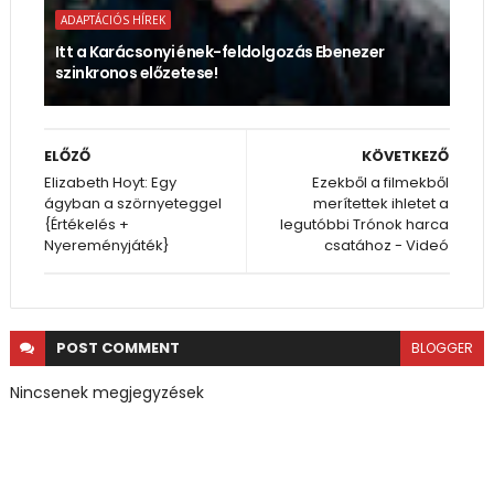
ADAPTÁCIÓS HÍREK
Itt a Karácsonyi ének-feldolgozás Ebenezer
szinkronos előzetese!
ELŐZŐ
KÖVETKEZŐ
Elizabeth Hoyt: Egy ​
Ezekből a filmekből
ágyban a szörnyeteggel
merítettek ihletet a
{Értékelés +
legutóbbi Trónok harca
Nyereményjáték}
csatához - Videó
POST
COMMENT
BLOGGER
Nincsenek megjegyzések