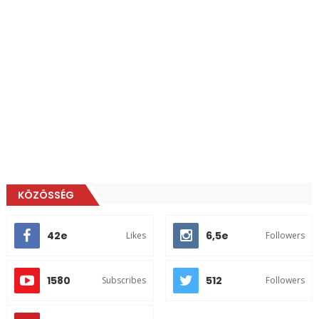
KÖZÖSSÉG
42e
6,5e
Likes
Followers
1580
512
Subscribes
Followers