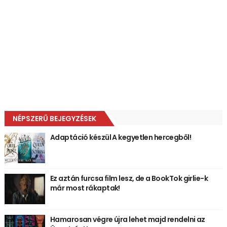
NÉPSZERŰ BEJEGYZÉSEK
Adaptáció készül A kegyetlen hercegből!
Ez aztán furcsa film lesz, de a BookTok girlie-k
már most rákaptak!
Hamarosan végre újra lehet majd rendelni az