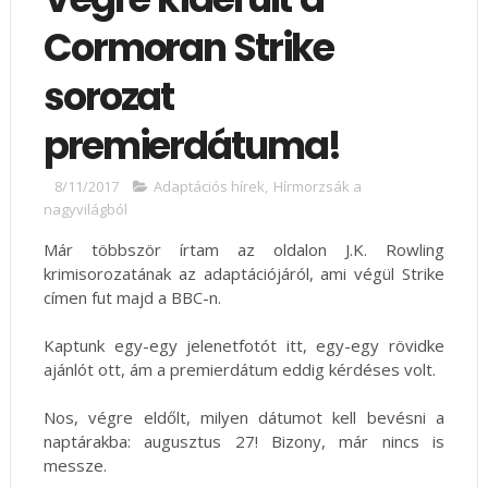
Cormoran Strike
sorozat
premierdátuma!
8/11/2017
Adaptációs hírek
,
Hírmorzsák a
nagyvilágból
Már többször írtam az oldalon J.K. Rowling
krimisorozatának az adaptációjáról, ami végül Strike
címen fut majd a BBC-n.
Kaptunk egy-egy jelenetfotót itt, egy-egy rövidke
ajánlót ott, ám a premierdátum eddig kérdéses volt.
Nos, végre eldőlt, milyen dátumot kell bevésni a
naptárakba: augusztus 27! Bizony, már nincs is
messze.