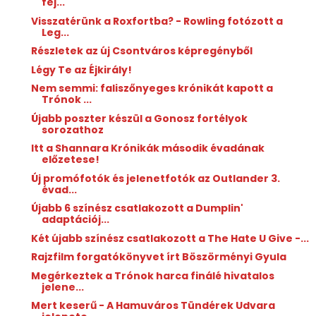
fej...
Visszatérünk a Roxfortba? - Rowling fotózott a
Leg...
Részletek az új Csontváros képregényből
Légy Te az Éjkirály!
Nem semmi: faliszőnyeges krónikát kapott a
Trónok ...
Újabb poszter készül a Gonosz fortélyok
sorozathoz
Itt a Shannara Krónikák második évadának
előzetese!
Új promófotók és jelenetfotók az Outlander 3.
évad...
Újabb 6 színész csatlakozott a Dumplin'
adaptációj...
Két újabb színész csatlakozott a The Hate U Give -...
Rajzfilm forgatókönyvet írt Böszörményi Gyula
Megérkeztek a Trónok harca finálé hivatalos
jelene...
Mert keserű - A Hamuváros Tündérek Udvara