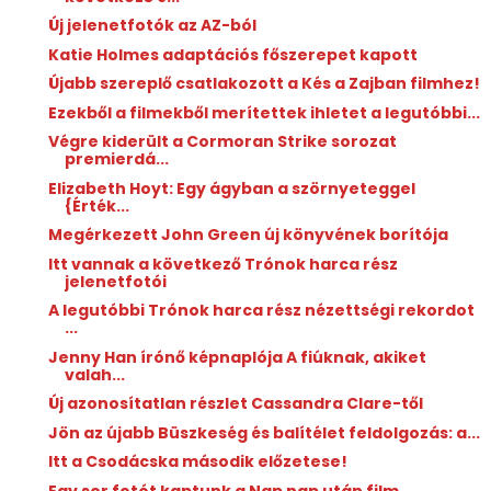
Új jelenetfotók az AZ-ból
Katie Holmes adaptációs főszerepet kapott
Újabb szereplő csatlakozott a Kés a Zajban filmhez!
Ezekből a filmekből merítettek ihletet a legutóbbi...
Végre kiderült a Cormoran Strike sorozat
premierdá...
Elizabeth Hoyt: Egy ​ágyban a szörnyeteggel
{Érték...
Megérkezett John Green új könyvének borítója
Itt vannak a következő Trónok harca rész
jelenetfotói
A legutóbbi Trónok harca rész nézettségi rekordot
...
Jenny Han írónő képnaplója A fiúknak, akiket
valah...
Új azonosítatlan részlet Cassandra Clare-től
Jön az újabb Büszkeség és balítélet feldolgozás: a...
Itt a Csodácska második előzetese!
Egy sor fotót kaptunk a Nap nap után film