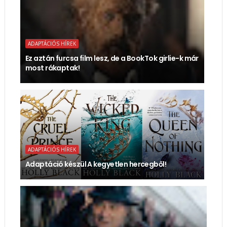
ADAPTÁCIÓS HÍREK
Ez aztán furcsa film lesz, de a BookTok girlie-k már
most rákaptak!
ADAPTÁCIÓS HÍREK
Adaptáció készül A kegyetlen hercegből!