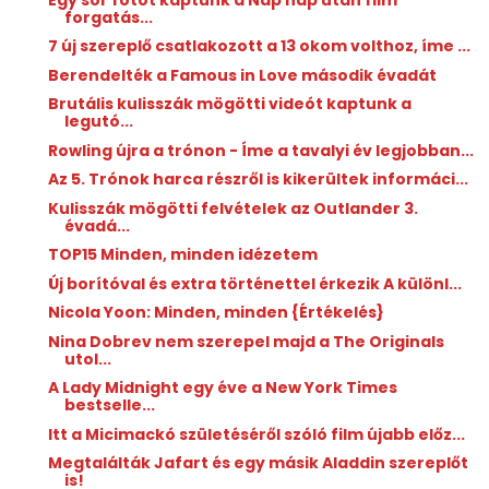
forgatás...
7 új szereplő csatlakozott a 13 okom volthoz, íme ...
Berendelték a Famous in Love második évadát
Brutális kulisszák mögötti videót kaptunk a
legutó...
Rowling újra a trónon - Íme a tavalyi év legjobban...
Az 5. Trónok harca részről is kikerültek informáci...
Kulisszák mögötti felvételek az Outlander 3.
évadá...
TOP15 Minden, minden idézetem
Új borítóval és extra történettel érkezik A különl...
Nicola Yoon: Minden, ​minden {Értékelés}
Nina Dobrev nem szerepel majd a The Originals
utol...
A Lady Midnight egy éve a New York Times
bestselle...
Itt a Micimackó születéséről szóló film újabb előz...
Megtalálták Jafart és egy másik Aladdin szereplőt
is!