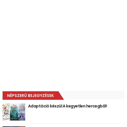
NÉPSZERŰ BEJEGYZÉSEK
Adaptáció készül A kegyetlen hercegből!