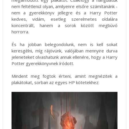
megálmodott egy plakátot. Csakhogy a hangulatuk
nem feltétlenül olyan, amilyenre elsőre számítanánk -
nem a gyerekkönyv jellegre és a Harry Potter
kedves, vidám, esetleg szerelmetes oldalára
koncentrált, hanem a sorok között megbúvó
horrorra.
És ha jobban belegondolunk, nem is kell sokat
keresgélni, míg rájövünk, valójában mennyire durva
jeleneteket olvashatunk annak ellenére, hogy a Harry
Potter gyerekkönyvnek íródott.
Mindent meg fogtok érteni, amint megnézitek a
plakátokat, sorban az egyes HP kötetekhez: