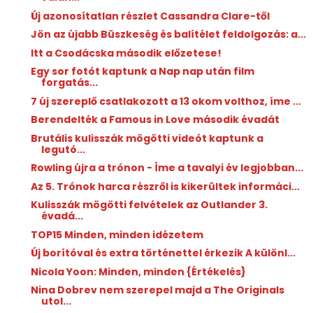
Új azonosítatlan részlet Cassandra Clare-től
Jön az újabb Büszkeség és balítélet feldolgozás: a...
Itt a Csodácska második előzetese!
Egy sor fotót kaptunk a Nap nap után film
forgatás...
7 új szereplő csatlakozott a 13 okom volthoz, íme ...
Berendelték a Famous in Love második évadát
Brutális kulisszák mögötti videót kaptunk a
legutó...
Rowling újra a trónon - Íme a tavalyi év legjobban...
Az 5. Trónok harca részről is kikerültek informáci...
Kulisszák mögötti felvételek az Outlander 3.
évadá...
TOP15 Minden, minden idézetem
Új borítóval és extra történettel érkezik A különl...
Nicola Yoon: Minden, ​minden {Értékelés}
Nina Dobrev nem szerepel majd a The Originals
utol...