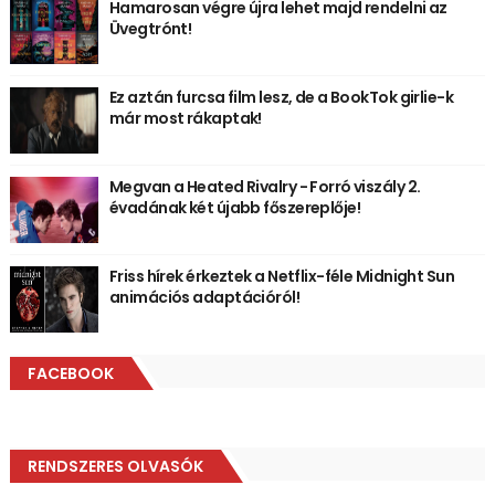
Hamarosan végre újra lehet majd rendelni az
Üvegtrónt!
Ez aztán furcsa film lesz, de a BookTok girlie-k
már most rákaptak!
Megvan a Heated Rivalry - Forró viszály 2.
évadának két újabb főszereplője!
Friss hírek érkeztek a Netflix-féle Midnight Sun
animációs adaptációról!
FACEBOOK
RENDSZERES OLVASÓK