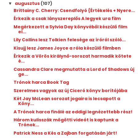
augusztus
(107)
▼
Brittainy C. Cherry: Csendfolyó {Értékelés + Nyere...
Érkezik a csak lányszereplős A legyek ura film
Megérkezett a Sylvia Day könyvéből készülő film
el...
Lily Collins lesz Tolkien felesége az íróról szóló...
Kisujj lesz James Joyce a róla készülő filmben
Érkezik a Vörös királynő-sorozat harmadik kötete
é...
Cassandra Clare megmutatta a Lord of Shadows új
ge...
Trónok harca Book Tag
Szerelmes vagyok az új Ciceró könyv borítójába
Két Jay McLean sorozat jogaira is lecsapott a
Köny...
A Trónok harca finálé az eddigi legnézettebb rész!
Három kulisszák mögötti videót is kaptunk a
Trónok...
Patrick Ness a Kés a Zajban forgatásán járt!