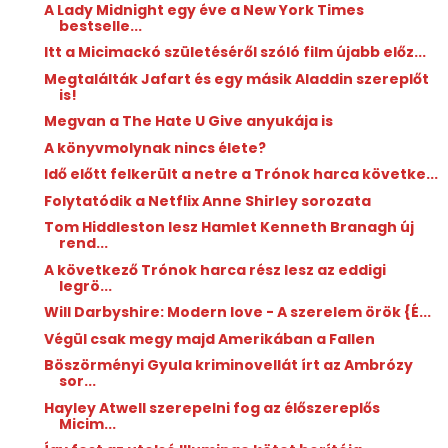
A Lady Midnight egy éve a New York Times
bestselle...
Itt a Micimackó születéséről szóló film újabb előz...
Megtalálták Jafart és egy másik Aladdin szereplőt
is!
Megvan a The Hate U Give anyukája is
A könyvmolynak nincs élete?
Idő előtt felkerült a netre a Trónok harca követke...
Folytatódik a Netflix Anne Shirley sorozata
Tom Hiddleston lesz Hamlet Kenneth Branagh új
rend...
A következő Trónok harca rész lesz az eddigi
legrö...
Will Darbyshire: Modern ​love - A szerelem örök {É...
Végül csak megy majd Amerikában a Fallen
Böszörményi Gyula kriminovellát írt az Ambrózy
sor...
Hayley Atwell szerepelni fog az élőszereplős
Micim...