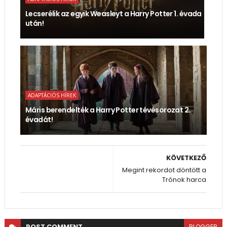
Lecserélik az egyik Weasleyt a Harry Potter 1. évada
után!
ADAPTÁCIÓS HÍREK
Máris berendelték a Harry Potter tévésorozat 2.
évadát!
KÖVETKEZŐ
Megint rekordot döntött a
Trónok harca
POST
COMMENT
BLOGGER