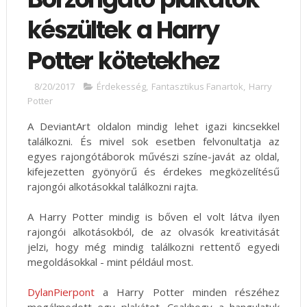
készültek a Harry
Potter kötetekhez
8/20/2017
Érdekesség
,
Fantasztikus Fanartok
,
Harry
Potter
A DeviantArt oldalon mindig lehet igazi kincsekkel
találkozni. És mivel sok esetben felvonultatja az
egyes rajongótáborok művészi színe-javát az oldal,
kifejezetten gyönyörű és érdekes megközelítésű
rajongói alkotásokkal találkozni rajta.
A Harry Potter mindig is bőven el volt látva ilyen
rajongói alkotásokból, de az olvasók kreativitását
jelzi, hogy még mindig találkozni rettentő egyedi
megoldásokkal - mint például most.
DylanPierpont
a Harry Potter minden részéhez