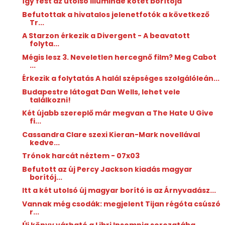
Így fest az utolsó Illuminae kötet borítója
Befutottak a hivatalos jelenetfotók a következő
Tr...
A Starzon érkezik a Divergent - A beavatott
folyta...
Mégis lesz 3. Neveletlen hercegnő film? Meg Cabot
...
Érkezik a folytatás A halál szépséges szolgálóleán...
Budapestre látogat Dan Wells, lehet vele
találkozni!
Két újabb szereplő már megvan a The Hate U Give
fi...
Cassandra Clare szexi Kieran-Mark novellával
kedve...
Trónok harcát néztem - 07x03
Befutott az új Percy Jackson kiadás magyar
borítój...
Itt a két utolsó új magyar borító is az Árnyvadász...
Vannak még csodák: megjelent Tijan régóta csúszó
r...