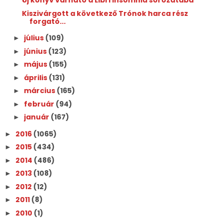
Új könyv várható a Libri Insomnia sorozatába
Kiszivárgott a következő Trónok harca rész
forgató...
július
(109)
►
június
(123)
►
május
(155)
►
április
(131)
►
március
(165)
►
február
(94)
►
január
(167)
►
2016
(1065)
►
2015
(434)
►
2014
(486)
►
2013
(108)
►
2012
(12)
►
2011
(8)
►
2010
(1)
►