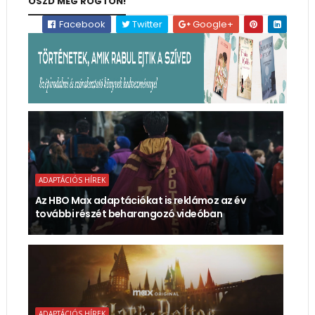
OSZD MEG RÖGTÖN!
Facebook
Twitter
Google+
ADAPTÁCIÓS HÍREK
Az HBO Max adaptációkat is reklámoz az év
további részét beharangozó videóban
ADAPTÁCIÓS HÍREK