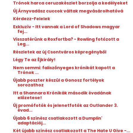
Trónok harca ceruzakészlet borzolja a kedélyeket
Új Árnyvadász cuccok váltak megvásárolhatóvá
Kérdezz-Felelek
Exkluzív - Itt vannak a Lord of Shadows magyar
fej...
Visszatérünk a Roxfortba? - Rowling fotózott a
Leg...
Részletek az új Csontváros képregényből
Légy Te az Éjkirály!
Nem semmi: faliszőnyeges krónikát kapott a
Trónok ...
Újabb poszter készül a Gonosz fortélyok
sorozathoz
Itt a Shannara Krónikák második évadának
előzetese!
Új promófotók és jelenetfotók az Outlander 3.
évad...
Újabb 6 színész csatlakozott a Dumplin'
adaptációj...
Két újabb színész csatlakozott a The Hate U Give -...