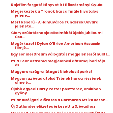
Rajzfilm forgatókönyvet írt Böszörményi Gyula
Megérkeztek a Trónok harca finálé hivatalos
jelene...
Mert keserű - A Hamuváros Tündérek Udvara
jelenete...
Clary születésnapja alkalmából újabb jubileumi
Cso...
Megérkezett Dylan O'Brien American Assassin
filmjé...
Egy sor idei Dream válogatás megjelenésről hullt l...
Itt a Tear ostroma megjelenési dátuma, borítója
és...
Magyarországra látogat Nicholas Sparks!
Megvan az évad utolsó Trónok harca részének
címe é...
Újabb egyedi Harry Potter poszterek, amikben
gyöny...
Itt az első igazi előzetes a Cormoran Strike soroz...
Új Outlander előzetes érkezett a 3. évadhoz