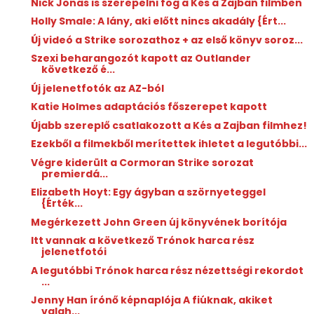
Nick Jonas is szerepelni fog a Kés a Zajban filmben
Holly Smale: A ​lány, aki előtt nincs akadály {Ért...
Új videó a Strike sorozathoz + az első könyv soroz...
Szexi beharangozót kapott az Outlander
következő é...
Új jelenetfotók az AZ-ból
Katie Holmes adaptációs főszerepet kapott
Újabb szereplő csatlakozott a Kés a Zajban filmhez!
Ezekből a filmekből merítettek ihletet a legutóbbi...
Végre kiderült a Cormoran Strike sorozat
premierdá...
Elizabeth Hoyt: Egy ​ágyban a szörnyeteggel
{Érték...
Megérkezett John Green új könyvének borítója
Itt vannak a következő Trónok harca rész
jelenetfotói
A legutóbbi Trónok harca rész nézettségi rekordot
...
Jenny Han írónő képnaplója A fiúknak, akiket
valah...