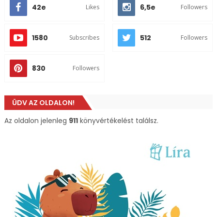
42e
6,5e
Likes
Followers
1580
512
Subscribes
Followers
830
Followers
ÜDV AZ OLDALON!
Az oldalon jelenleg
911
könyvértékelést találsz.