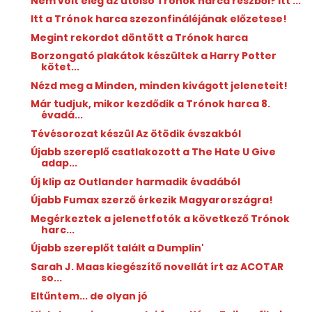
Nem volt elég az utolsó Trónok harca részből? Itt ...
Itt a Trónok harca szezonfináléjának előzetese!
Megint rekordot döntött a Trónok harca
Borzongató plakátok készültek a Harry Potter
kötet...
Nézd meg a Minden, minden kivágott jeleneteit!
Már tudjuk, mikor kezdődik a Trónok harca 8.
évadá...
Tévésorozat készül Az ötödik évszakból
Újabb szereplő csatlakozott a The Hate U Give
adap...
Új klip az Outlander harmadik évadából
Újabb Fumax szerző érkezik Magyarországra!
Megérkeztek a jelenetfotók a következő Trónok
harc...
Újabb szereplőt talált a Dumplin'
Sarah J. Maas kiegészítő novellát írt az ACOTAR
so...
Eltűntem... de olyan jó