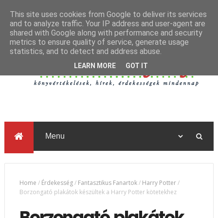
This site uses cookies from Google to deliver its services
and to analyze traffic. Your IP address and user-agent are
shared with Google along with performance and security
metrics to ensure quality of service, generate usage
statistics, and to detect and address abuse.
LEARN MORE
GOT IT
Home
/
Érdekesség
/
Fantasztikus Fanartok
/
Harry Potter
/
Borzongató plakátok készültek a Harry Potter kötetekhez
Borzongató plakátok