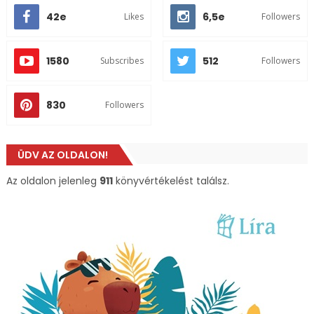
42e
6,5e
Likes
Followers
1580
512
Subscribes
Followers
830
Followers
ÜDV AZ OLDALON!
Az oldalon jelenleg
911
könyvértékelést találsz.