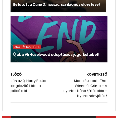
Befutott a Dűne 3. hosszú, szinkronos előzetese!
ADAPTÁCIÓS HÍREK
Újabb Ali Hazelwood adaptációs jogai keltek el!
ELŐZŐ
KÖVETKEZŐ
Jön az új Harry Potter
Marie Rutkoski: The ​
kiegészítő kötet a
Winner's Crime – A
pálcákról
nyertes bűne {Értékelés +
Nyereményjáték}