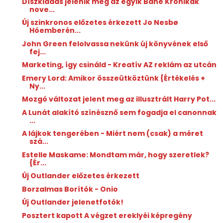
Díszkiadás jelenik meg az egyik Bane Krónikák
nove...
Új szinkronos előzetes érkezett Jo Nesbø
Hóemberén...
John Green felolvassa nekünk új könyvének első
fej...
Marketing, így csináld - Kreatív AZ reklám az utcán
Emery Lord: Amikor ​összeütköztünk {Értékelés +
Ny...
Mozgó változat jelent meg az illusztrált Harry Pot...
A Lunát alakító színésznő sem fogadja el canonnak
...
A lájkok tengerében - Miért nem (csak) a méret
szá...
Estelle Maskame: Mondtam ​már, hogy szeretlek?
{Ér...
Új Outlander előzetes érkezett
Borzalmas Borítók - Onio
Új Outlander jelenetfotók!
Posztert kapott A végzet ereklyéi képregény