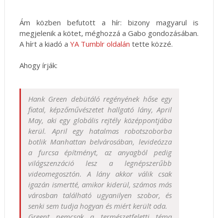
Ám közben befutott a hír: bizony magyarul is
megjelenik a kötet, méghozzá a Gabo gondozásában.
A hírt a kiadó a
YA Tumblr oldalán
tette közzé.
Ahogy írják:
Hank Green debütáló regényének hőse egy
fiatal, képzőművészetet hallgató lány, April
May, aki egy globális rejtély középpontjába
kerül. April egy hatalmas robotszoborba
botlik Manhattan belvárosában, levideózza
a furcsa építményt, az anyagból pedig
világszenzáció lesz a legnépszerűbb
videomegosztón. A lány akkor válik csak
igazán ismertté, amikor kiderül, számos más
városban található ugyanilyen szobor, és
senki sem tudja hogyan és miért került oda.
Greent nemcsak a természetfeletti téma