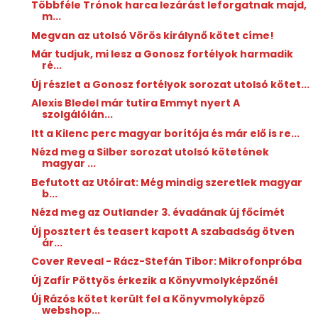
Többféle Trónok harca lezárást leforgatnak majd,
m...
Megvan az utolsó Vörös királynő kötet címe!
Már tudjuk, mi lesz a Gonosz fortélyok harmadik
ré...
Új részlet a Gonosz fortélyok sorozat utolsó kötet...
Alexis Bledel már tutira Emmyt nyert A
szolgálólán...
Itt a Kilenc perc magyar borítója és már elő is re...
Nézd meg a Silber sorozat utolsó kötetének
magyar ...
Befutott az Utóirat: Még mindig szeretlek magyar
b...
Nézd meg az Outlander 3. évadának új főcímét
Új posztert és teasert kapott A szabadság ötven
ár...
Cover Reveal - Rácz-Stefán Tibor: Mikrofonpróba
Új Zafír Pöttyös érkezik a Könyvmolyképzőnél
Új Rázós kötet került fel a Könyvmolyképző
webshop...