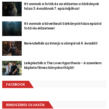
Itt vannak a fotók és az előzetes a Sárkányok
háza 3. évadának 7. epizódjához!
Itt vannak a következő Sárkányok háza epizód
fotói és előzetese!
Berendelték az Interjú a vámpírral 4. évadát!
Leleplezték a The Love Hypothesis - A szerelem
képlete filmes könyvborítóját!
FACEBOOK
RENDSZERES OLVASÓK