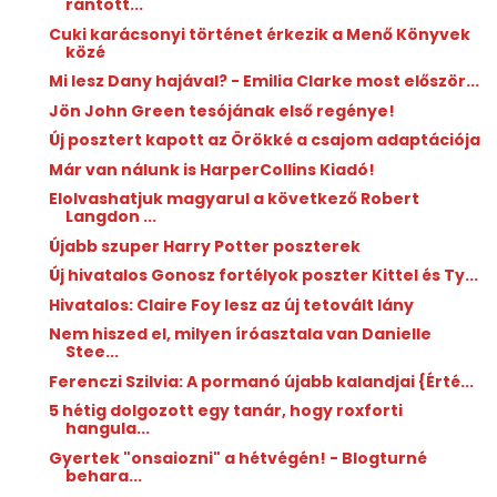
rántott...
Cuki karácsonyi történet érkezik a Menő Könyvek
közé
Mi lesz Dany hajával? - Emilia Clarke most először...
Jön John Green tesójának első regénye!
Új posztert kapott az Örökké a csajom adaptációja
Már van nálunk is HarperCollins Kiadó!
Elolvashatjuk magyarul a következő Robert
Langdon ...
Újabb szuper Harry Potter poszterek
Új hivatalos Gonosz fortélyok poszter Kittel és Ty...
Hivatalos: Claire Foy lesz az új tetovált lány
Nem hiszed el, milyen íróasztala van Danielle
Stee...
Ferenczi Szilvia: A ​pormanó újabb kalandjai {Érté...
5 hétig dolgozott egy tanár, hogy roxforti
hangula...
Gyertek "onsaiozni" a hétvégén! - Blogturné
behara...