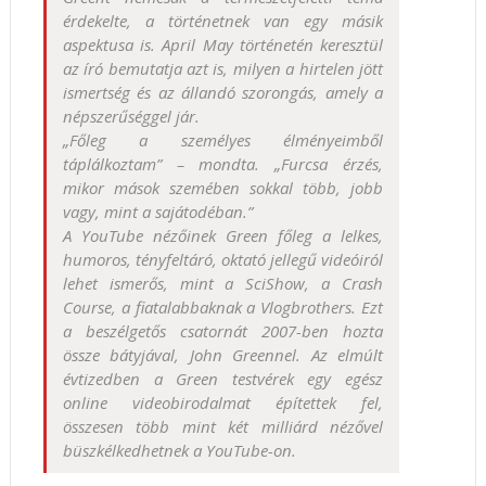
érdekelte, a történetnek van egy másik
aspektusa is. April May történetén keresztül
az író bemutatja azt is, milyen a hirtelen jött
ismertség és az állandó szorongás, amely a
népszerűséggel jár.
„Főleg a személyes élményeimből
táplálkoztam” – mondta. „Furcsa érzés,
mikor mások szemében sokkal több, jobb
vagy, mint a sajátodéban.”
A YouTube nézőinek Green főleg a lelkes,
humoros, tényfeltáró, oktató jellegű videóiról
lehet ismerős, mint a SciShow, a Crash
Course, a fiatalabbaknak a Vlogbrothers. Ezt
a beszélgetős csatornát 2007-ben hozta
össze bátyjával, John Greennel. Az elmúlt
évtizedben a Green testvérek egy egész
online videobirodalmat építettek fel,
összesen több mint két milliárd nézővel
büszkélkedhetnek a YouTube-on.