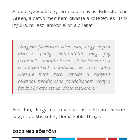
A bejegyzésből egy érdekes tény is kiderült: John
Green, a bátyó még nem olvasta a kötetet, és Hank
izgul is, mi lesz, amikor eljön a pillanat:
„Nagyon félelmetes elképzelni, hogy éppen
olvassa, pedig előbb-utóbb meg fog
történni” – mondta Green. „John Greenre én
a bátyámként gondolok, és nem John
Greenre mint íróra. Amikor a könyveit
olvasom, mindig azon gondolkodom, hogy a
fenébe írhatta ezt az idióta testvérem.”
Ami tuti, hogy én továbbra is rettentő kíváncsi
vagyok az Absolutely Remarkable Thingre.
OSZD MEG RÖGTÖN!