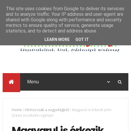
This site uses cookies from Google to deliver its services
and to analyze traffic. Your IP address and user-agent are
shared with Google along with performance and security
metrics to ensure quality of service, generate usage
statistics, and to detect and address abuse.
LEARN MORE
GOT IT
Home
/
Hírmorzsák a nagyvilágból
/
Magyarul is érkezik John
Green öccsének regénye!
Magyarul is érkezik