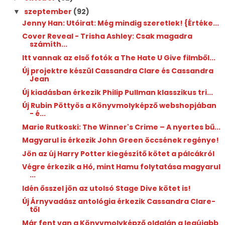
szeptember
(92)
▼
Jenny Han: Utóirat: ​Még mindig szeretlek! {Értéke...
Cover Reveal - Trisha Ashley: Csak magadra
számíth...
Itt vannak az első fotók a The Hate U Give filmből...
Új projektre készül Cassandra Clare és Cassandra
Jean
Új kiadásban érkezik Philip Pullman klasszikus tri...
Új Rubin Pöttyös a Könyvmolyképző webshopjában
- é...
Marie Rutkoski: The ​Winner's Crime – A nyertes bű...
Magyarul is érkezik John Green öccsének regénye!
Jön az új Harry Potter kiegészítő kötet a pálcákról
Végre érkezik a Hó, mint Hamu folytatása magyarul
...
Idén ősszel jön az utolsó Stage Dive kötet is!
Új Árnyvadász antológia érkezik Cassandra Clare-
től
Már fent van a Könyvmolyképző oldalán a legújabb