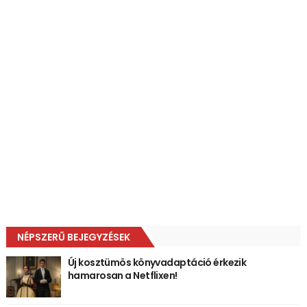
NÉPSZERŰ BEJEGYZÉSEK
Új kosztümös könyvadaptáció érkezik
hamarosan a Netflixen!