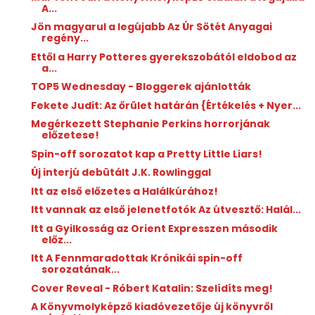
A...
Jön magyarul a legújabb Az Úr Sötét Anyagai
regény...
Ettől a Harry Potteres gyerekszobától eldobod az
a...
TOP5 Wednesday - Bloggerek ajánlották
Fekete Judit: Az ​őrület határán {Értékelés + Nyer...
Megérkezett Stephanie Perkins horrorjának
előzetese!
Spin-off sorozatot kap a Pretty Little Liars!
Új interjú debütált J.K. Rowlinggal
Itt az első előzetes a Halálkúrához!
Itt vannak az első jelenetfotók Az útvesztő: Halál...
Itt a Gyilkosság az Orient Expresszen második
előz...
Itt A Fennmaradottak Krónikái spin-off
sorozatának...
Cover Reveal - Róbert Katalin: Szelídíts meg!
A Könyvmolyképző kiadóvezetője új könyvről