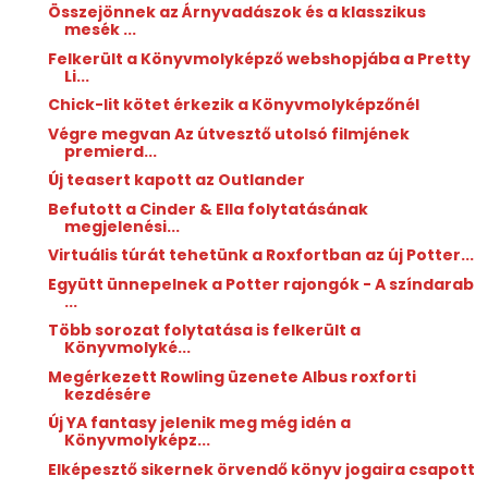
Összejönnek az Árnyvadászok és a klasszikus
mesék ...
Felkerült a Könyvmolyképző webshopjába a Pretty
Li...
Chick-lit kötet érkezik a Könyvmolyképzőnél
Végre megvan Az útvesztő utolsó filmjének
premierd...
Új teasert kapott az Outlander
Befutott a Cinder & Ella folytatásának
megjelenési...
Virtuális túrát tehetünk a Roxfortban az új Potter...
Együtt ünnepelnek a Potter rajongók - A színdarab
...
Több sorozat folytatása is felkerült a
Könyvmolyké...
Megérkezett Rowling üzenete Albus roxforti
kezdésére
Új YA fantasy jelenik meg még idén a
Könyvmolyképz...
Elképesztő sikernek örvendő könyv jogaira csapott
...