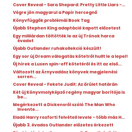
Cover Reveal - Sara Shepard: Pretty Little Liars -...
Végre jön magyarul a Papír hercegnő
Könyvfüggők problémái Book Tag
Újabb Stephen King adaptáció kapott előzetest
Egy milliárdan töltötték le az új Trónok harca
évadot
Újabb Outlander ruhakollekció készült!
Egy sor új Dream válogatás kötetről hullt le a lepel!
Új hírek a Luxen spin-off kötetéről és itt az első...
Változott az Árnyvadász könyvek megjelenési
sorren...
Cover Reveal - Fekete Judit: Az őrület határán
Két új Könyvmolyképző regény magyar borítója is
be...
Megérkezett a Dickensről szóló The Man Who
Invente...
Eladó Harry roxforti felvételi levele - több más H...
Újabb 3. évados Outlander előzetes érkezett