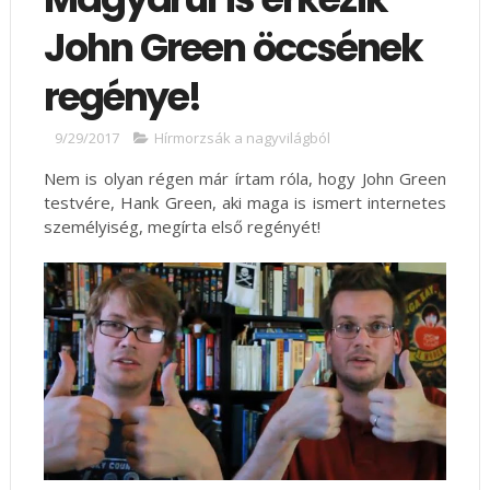
John Green öccsének
regénye!
9/29/2017
Hírmorzsák a nagyvilágból
Nem is olyan régen már írtam róla, hogy John Green
testvére, Hank Green, aki maga is ismert internetes
személyiség, megírta első regényét!