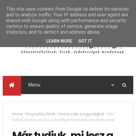
This site uses cookies from Google to deliver its services
and to analyze traffic. Your IP address and user-agent are
shared with Google along with performance and security
metrics to ensure quality of service, generate usage
statistics, and to detect and address abuse.
LEARN MORE
GOT IT
Home
/
Árnyvadász hírek
/
Hírmorzsák a nagyvilágból
/
Már
tudjuk, mi lesz a Gonosz fortélyok harmadik részének verse!
Már tudjuk, mi lesz a