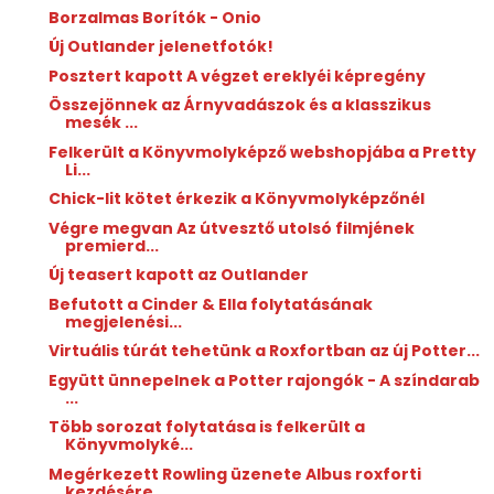
Borzalmas Borítók - Onio
Új Outlander jelenetfotók!
Posztert kapott A végzet ereklyéi képregény
Összejönnek az Árnyvadászok és a klasszikus
mesék ...
Felkerült a Könyvmolyképző webshopjába a Pretty
Li...
Chick-lit kötet érkezik a Könyvmolyképzőnél
Végre megvan Az útvesztő utolsó filmjének
premierd...
Új teasert kapott az Outlander
Befutott a Cinder & Ella folytatásának
megjelenési...
Virtuális túrát tehetünk a Roxfortban az új Potter...
Együtt ünnepelnek a Potter rajongók - A színdarab
...
Több sorozat folytatása is felkerült a
Könyvmolyké...
Megérkezett Rowling üzenete Albus roxforti
kezdésére