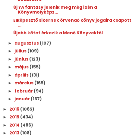
Új YA fantasy jelenik meg még idén a
Könyvmolyképz...
Elképesztő sikernek örvendő könyv jogaira csapott
...
Újabb kötet érkezik a Menő Könyvektől
augusztus
(107)
►
július
(109)
►
június
(123)
►
május
(155)
►
április
(131)
►
március
(165)
►
február
(94)
►
január
(167)
►
2016
(1065)
►
2015
(434)
►
2014
(486)
►
2013
(108)
►