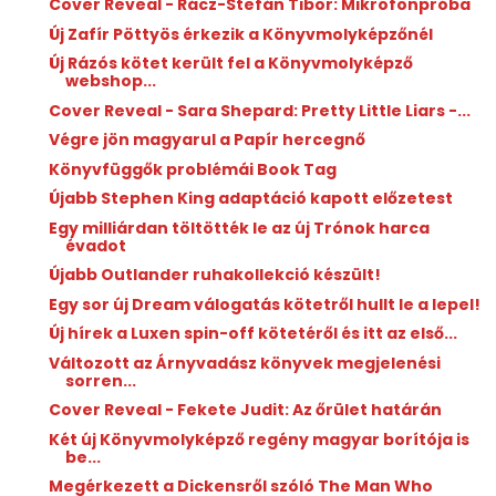
Cover Reveal - Rácz-Stefán Tibor: Mikrofonpróba
Új Zafír Pöttyös érkezik a Könyvmolyképzőnél
Új Rázós kötet került fel a Könyvmolyképző
webshop...
Cover Reveal - Sara Shepard: Pretty Little Liars -...
Végre jön magyarul a Papír hercegnő
Könyvfüggők problémái Book Tag
Újabb Stephen King adaptáció kapott előzetest
Egy milliárdan töltötték le az új Trónok harca
évadot
Újabb Outlander ruhakollekció készült!
Egy sor új Dream válogatás kötetről hullt le a lepel!
Új hírek a Luxen spin-off kötetéről és itt az első...
Változott az Árnyvadász könyvek megjelenési
sorren...
Cover Reveal - Fekete Judit: Az őrület határán
Két új Könyvmolyképző regény magyar borítója is
be...
Megérkezett a Dickensről szóló The Man Who