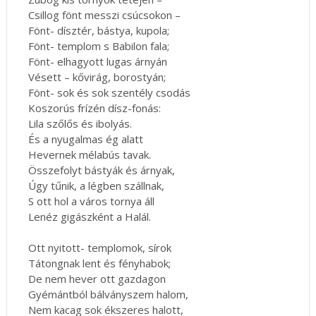
Csillog fönt messzi csúcsokon –
Fönt- dísztér, bástya, kupola;
Fönt- templom s Babilon fala;
Fönt- elhagyott lugas árnyán
Vésett – kővirág, borostyán;
Fönt- sok és sok szentély csodás
Koszorús frízén dísz-fonás:
Lila szőlős és ibolyás.
És a nyugalmas ég alatt
Hevernek mélabús tavak.
Összefolyt bástyák és árnyak,
Úgy tűnik, a légben szállnak,
S ott hol a város tornya áll
Lenéz gigászként a Halál.
Ott nyitott- templomok, sírok
Tátongnak lent és fényhabok;
De nem hever ott gazdagon
Gyémántból bálványszem halom,
Nem kacag sok ékszeres halott,