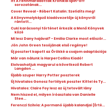
Itt A Fennmaradottak Krónikái spin-off
sorozatának...
Cover Reveal - Róbert Katalin: Szelídíts meg!
A Könyvmolyképző kiadóvezetője új könyvről
rántott...
Cuki karácsonyi történet érkezik a Menő Könyvek
közé
Mi lesz Dany hajával? - Emilia Clarke most először...
Jön John Green tesójának első regénye!
Új posztert kapott az Örökké a csajom adaptációja
Már van nálunk is HarperCollins Kiadó!
Elolvashatjuk magyarul a következő Robert
Langdon ...
Újabb szuper Harry Potter poszterek
Új hivatalos Gonosz fortélyok poszter Kittel és Ty...
Hivatalos: Claire Foy lesz az új tetovált lány
Nem hiszed el, milyen íróasztala van Danielle
Stee...
Ferenczi Szilvia: A ​pormanó újabb kalandjai {Érté...