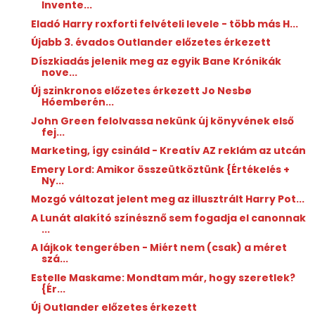
Invente...
Eladó Harry roxforti felvételi levele - több más H...
Újabb 3. évados Outlander előzetes érkezett
Díszkiadás jelenik meg az egyik Bane Krónikák
nove...
Új szinkronos előzetes érkezett Jo Nesbø
Hóemberén...
John Green felolvassa nekünk új könyvének első
fej...
Marketing, így csináld - Kreatív AZ reklám az utcán
Emery Lord: Amikor ​összeütköztünk {Értékelés +
Ny...
Mozgó változat jelent meg az illusztrált Harry Pot...
A Lunát alakító színésznő sem fogadja el canonnak
...
A lájkok tengerében - Miért nem (csak) a méret
szá...
Estelle Maskame: Mondtam ​már, hogy szeretlek?
{Ér...
Új Outlander előzetes érkezett