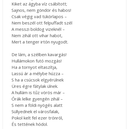
Kiket az ágyba víz csábított;
Sajnos, nem göndör és habos!
Csak végig vad tükörlapos –
Nem beszél ott felpuffadt szél
A messzi boldog vizeknél –
Nem zihál ott vihar habot,
Mert a tenger irtón nyugodt.
De lám, a szélben kavargás!
Hullámokon futó mozgás!
Ha a tornyot eltaszítja,
Lassú ár a mélybe húzza –
S ha a csúcsok elgyérülnek
Üres égre fátylak ülnek.
A hullám is tűz vörös már –
Órák lelke gyengén zihál –
S nem a földi nyögés alatt
Süllyednek el városfalak,
Pokol kelt fel ezer trónról,
És tettének hódol.