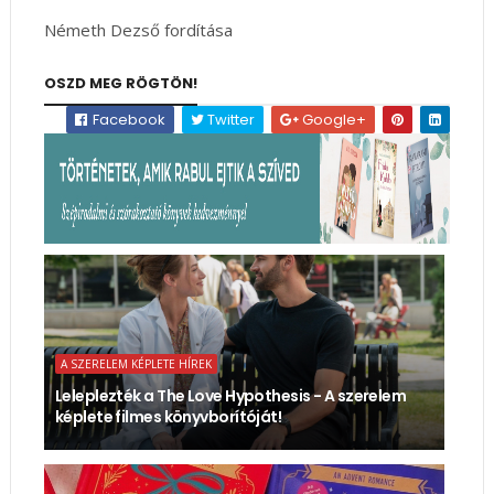
Németh Dezső fordítása
OSZD MEG RÖGTÖN!
Facebook
Twitter
Google+
A SZERELEM KÉPLETE HÍREK
Leleplezték a The Love Hypothesis - A szerelem
képlete filmes könyvborítóját!