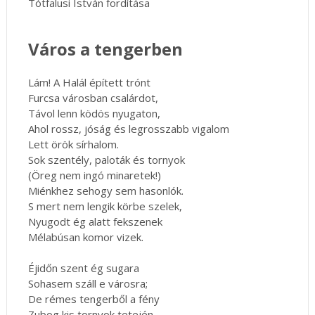
Tótfalusi István fordítása
Város a tengerben
Lám! A Halál épített trónt
Furcsa városban csalárdot,
Távol lenn ködös nyugaton,
Ahol rossz, jóság és legrosszabb vigalom
Lett örök sírhalom.
Sok szentély, paloták és tornyok
(Öreg nem ingó minaretek!)
Miénkhez sehogy sem hasonlók.
S mert nem lengik körbe szelek,
Nyugodt ég alatt fekszenek
Mélabúsan komor vizek.
Éjidőn szent ég sugara
Sohasem száll e városra;
De rémes tengerből a fény
Zubog kis tornyok tetején –