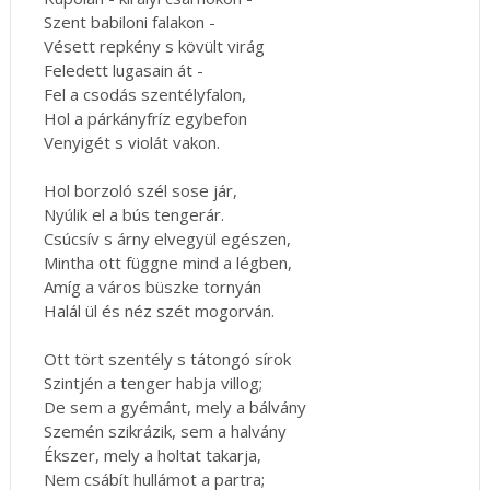
Szent babiloni falakon -
Vésett repkény s kövült virág
Feledett lugasain át -
Fel a csodás szentélyfalon,
Hol a párkányfríz egybefon
Venyigét s violát vakon.
Hol borzoló szél sose jár,
Nyúlik el a bús tengerár.
Csúcsív s árny elvegyül egészen,
Mintha ott függne mind a légben,
Amíg a város büszke tornyán
Halál ül és néz szét mogorván.
Ott tört szentély s tátongó sírok
Szintjén a tenger habja villog;
De sem a gyémánt, mely a bálvány
Szemén szikrázik, sem a halvány
Ékszer, mely a holtat takarja,
Nem csábít hullámot a partra;