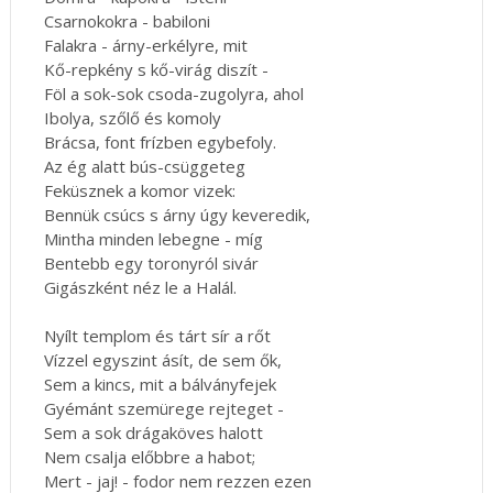
Csarnokokra - babiloni
Falakra - árny-erkélyre, mit
Kő-repkény s kő-virág diszít -
Föl a sok-sok csoda-zugolyra, ahol
Ibolya, szőlő és komoly
Brácsa, font frízben egybefoly.
Az ég alatt bús-csüggeteg
Feküsznek a komor vizek:
Bennük csúcs s árny úgy keveredik,
Mintha minden lebegne - míg
Bentebb egy toronyról sivár
Gigászként néz le a Halál.
Nyílt templom és tárt sír a rőt
Vízzel egyszint ásít, de sem ők,
Sem a kincs, mit a bálványfejek
Gyémánt szemürege rejteget -
Sem a sok drágaköves halott
Nem csalja előbbre a habot;
Mert - jaj! - fodor nem rezzen ezen