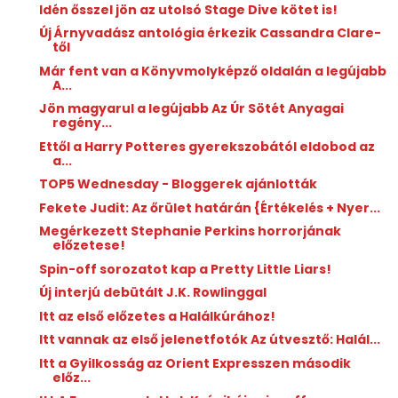
Idén ősszel jön az utolsó Stage Dive kötet is!
Új Árnyvadász antológia érkezik Cassandra Clare-
től
Már fent van a Könyvmolyképző oldalán a legújabb
A...
Jön magyarul a legújabb Az Úr Sötét Anyagai
regény...
Ettől a Harry Potteres gyerekszobától eldobod az
a...
TOP5 Wednesday - Bloggerek ajánlották
Fekete Judit: Az ​őrület határán {Értékelés + Nyer...
Megérkezett Stephanie Perkins horrorjának
előzetese!
Spin-off sorozatot kap a Pretty Little Liars!
Új interjú debütált J.K. Rowlinggal
Itt az első előzetes a Halálkúrához!
Itt vannak az első jelenetfotók Az útvesztő: Halál...
Itt a Gyilkosság az Orient Expresszen második
előz...