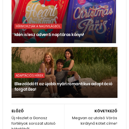
HÍRMORZSÁK A NAGYVILÁGBÓL
Idén is lesz adventi naptáras könyv!
ADAPTÁCIÓS HÍREK
Elkezdődött az újabb nyári romantikus adaptáció
forgatása!
ELŐZŐ
KÖVETKEZŐ
Új részlet a Gonosz
Megvan az utolsó Vörös
fortélyok sorozat utolsó
királynő kötet címe!
kötetéből