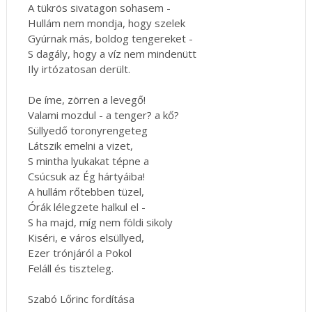
A tükrös sivatagon sohasem -
Hullám nem mondja, hogy szelek
Gyúrnak más, boldog tengereket -
S dagály, hogy a víz nem mindenütt
Ily irtózatosan derült.
De íme, zörren a levegő!
Valami mozdul - a tenger? a kő?
Süllyedő toronyrengeteg
Látszik emelni a vizet,
S mintha lyukakat tépne a
Csúcsuk az Ég hártyáiba!
A hullám rőtebben tüzel,
Órák lélegzete halkul el -
S ha majd, míg nem földi sikoly
Kiséri, e város elsüllyed,
Ezer trónjáról a Pokol
Feláll és tiszteleg.
Szabó Lőrinc fordítása