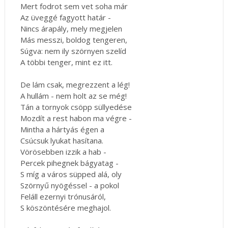
Mert fodrot sem vet soha már
Az üveggé fagyott határ -
Nincs árapály, mely megjelen
Más messzi, boldog tengeren,
Súgva: nem ily szörnyen szelíd
A többi tenger, mint ez itt.
De lám csak, megrezzent a lég!
A hullám - nem holt az se még!
Tán a tornyok csöpp süllyedése
Mozdít a rest habon ma végre -
Mintha a hártyás égen a
Csúcsuk lyukat hasítana.
Vörösebben izzik a hab -
Percek pihegnek bágyatag -
S míg a város süpped alá, oly
Szörnyű nyögéssel - a pokol
Feláll ezernyi trónusáról,
S köszöntésére meghajol.