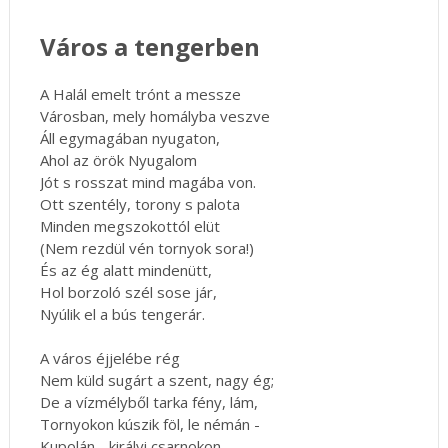
Város a tengerben
A Halál emelt trónt a messze
Városban, mely homályba veszve
Áll egymagában nyugaton,
Ahol az örök Nyugalom
Jót s rosszat mind magába von.
Ott szentély, torony s palota
Minden megszokottól elüt
(Nem rezdül vén tornyok sora!)
És az ég alatt mindenütt,
Hol borzoló szél sose jár,
Nyúlik el a bús tengerár.
A város éjjelébe rég
Nem küld sugárt a szent, nagy ég;
De a vízmélyből tarka fény, lám,
Tornyokon kúszik föl, le némán -
Kupolán - királyi csarnokon -