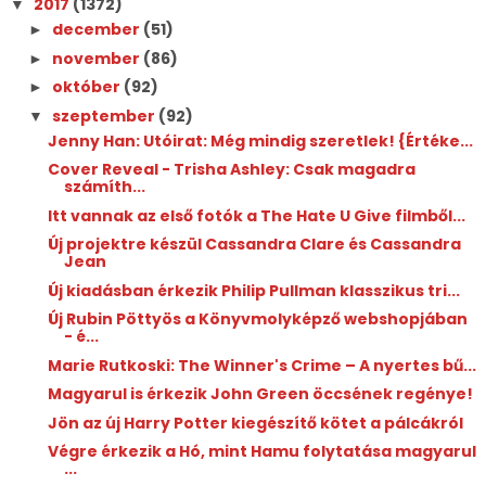
2017
(1372)
▼
december
(51)
►
november
(86)
►
október
(92)
►
szeptember
(92)
▼
Jenny Han: Utóirat: ​Még mindig szeretlek! {Értéke...
Cover Reveal - Trisha Ashley: Csak magadra
számíth...
Itt vannak az első fotók a The Hate U Give filmből...
Új projektre készül Cassandra Clare és Cassandra
Jean
Új kiadásban érkezik Philip Pullman klasszikus tri...
Új Rubin Pöttyös a Könyvmolyképző webshopjában
- é...
Marie Rutkoski: The ​Winner's Crime – A nyertes bű...
Magyarul is érkezik John Green öccsének regénye!
Jön az új Harry Potter kiegészítő kötet a pálcákról
Végre érkezik a Hó, mint Hamu folytatása magyarul
...