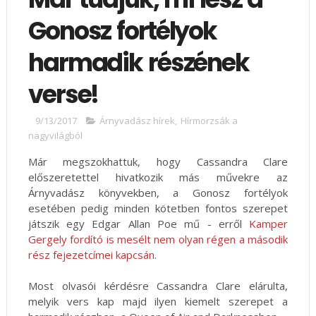
Gonosz fortélyok
harmadik részének
verse!
9/13/2017
Árnyvadász hírek
,
Hírmorzsák a
nagyvilágból
Már megszokhattuk, hogy Cassandra Clare
előszeretettel hivatkozik más művekre az
Árnyvadász könyvekben, a Gonosz fortélyok
esetében pedig minden kötetben fontos szerepet
játszik egy Edgar Allan Poe mű - erről
Kamper
Gergely fordító is mesélt nem olyan régen a második
rész fejezetcímei kapcsán
.
Most olvasói kérdésre Cassandra Clare elárulta,
melyik vers kap majd ilyen kiemelt szerepet a