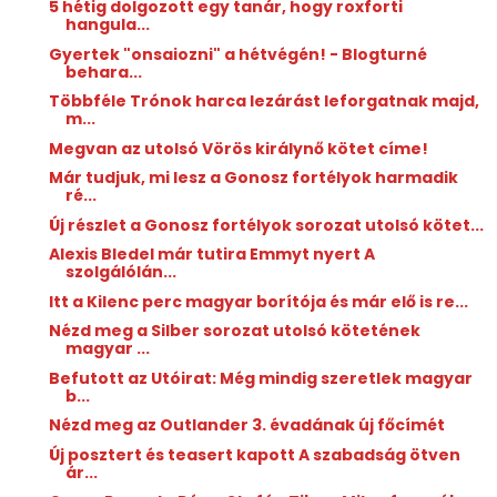
5 hétig dolgozott egy tanár, hogy roxforti
hangula...
Gyertek "onsaiozni" a hétvégén! - Blogturné
behara...
Többféle Trónok harca lezárást leforgatnak majd,
m...
Megvan az utolsó Vörös királynő kötet címe!
Már tudjuk, mi lesz a Gonosz fortélyok harmadik
ré...
Új részlet a Gonosz fortélyok sorozat utolsó kötet...
Alexis Bledel már tutira Emmyt nyert A
szolgálólán...
Itt a Kilenc perc magyar borítója és már elő is re...
Nézd meg a Silber sorozat utolsó kötetének
magyar ...
Befutott az Utóirat: Még mindig szeretlek magyar
b...
Nézd meg az Outlander 3. évadának új főcímét
Új posztert és teasert kapott A szabadság ötven
ár...