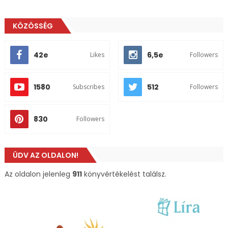
KÖZÖSSÉG
42e
6,5e
Likes
Followers
1580
512
Subscribes
Followers
830
Followers
ÜDV AZ OLDALON!
Az oldalon jelenleg
911
könyvértékelést találsz.