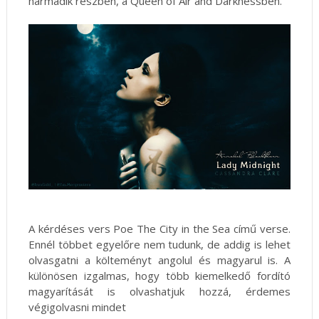
harmadik részben, a Queen of Air and Darknessben.
A kérdéses vers Poe The City in the Sea című verse.
Ennél többet egyelőre nem tudunk, de addig is lehet
olvasgatni a költeményt angolul és magyarul is. A
különösen izgalmas, hogy több kiemelkedő fordító
magyarítását is olvashatjuk hozzá, érdemes
végigolvasni mindet