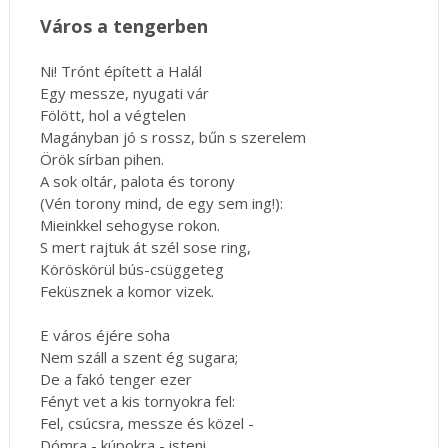
Város a tengerben
Ni! Trónt épített a Halál
Egy messze, nyugati vár
Fölött, hol a végtelen
Magányban jó s rossz, bűn s szerelem
Örök sírban pihen.
A sok oltár, palota és torony
(Vén torony mind, de egy sem ing!):
Mieinkkel sehogyse rokon.
S mert rajtuk át szél sose ring,
Köröskörül bús-csüggeteg
Feküsznek a komor vizek.
E város éjére soha
Nem száll a szent ég sugara;
De a fakó tenger ezer
Fényt vet a kis tornyokra fel:
Fel, csúcsra, messze és közel -
Dómra - kúpokra - isteni