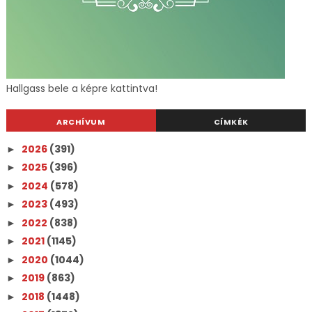
Hallgass bele a képre kattintva!
ARCHÍVUM
CÍMKÉK
2026
(391)
►
2025
(396)
►
2024
(578)
►
2023
(493)
►
2022
(838)
►
2021
(1145)
►
2020
(1044)
►
2019
(863)
►
2018
(1448)
►