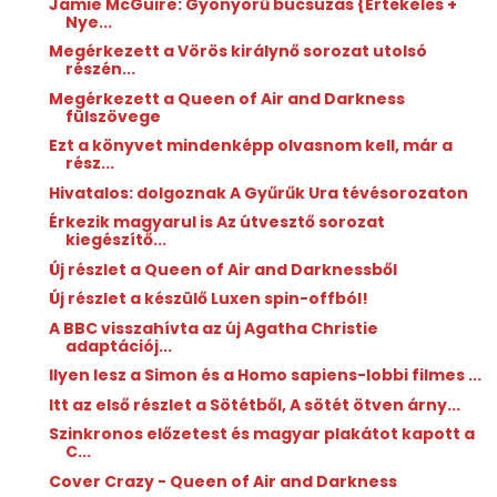
Jamie McGuire: Gyönyörű ​búcsúzás {Értékelés +
Nye...
Megérkezett a Vörös királynő sorozat utolsó
részén...
Megérkezett a Queen of Air and Darkness
fülszövege
Ezt a könyvet mindenképp olvasnom kell, már a
rész...
Hivatalos: dolgoznak A Gyűrűk Ura tévésorozaton
Érkezik magyarul is Az útvesztő sorozat
kiegészítő...
Új részlet a Queen of Air and Darknessből
Új részlet a készülő Luxen spin-offból!
A BBC visszahívta az új Agatha Christie
adaptációj...
Ilyen lesz a Simon és a Homo sapiens-lobbi filmes ...
Itt az első részlet a Sötétből, A sötét ötven árny...
Szinkronos előzetest és magyar plakátot kapott a
C...
Cover Crazy - Queen of Air and Darkness