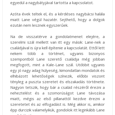
egyedül a nagybátyjával tartotta a kapcsolatot.
Azóta évek teltek el, és a kérdéses nagybácsi halála
miatt Lane végül hazatér. Sejthető, hogy a dolgok
ezután nem lesznek egyszerűek.
Na de visszatérve a gondolatmenet elejére, a
szerelmi szál mellett van itt egy másik: Lane-nek a
családjával is újra kell építenie a kapcsolatát. Ettől lett
nekem több a történet, ugyanis bizonyos
szempontból Lane szerető családja még jobban
megfogott, mint a Kale-Lane szál. Utóbbit ugyanis
egy jó nagy adag hülyeség, kimondatlan mondatok és
elhibázott lehetőségek színezik, előbbi viszont
tényleg a puszta szeretet és elszakadás története.
Nagyon tetszik, hogy bár a család részéről érezni a
neheztelést és a szomorúságot Lane távozása
miatt, mégis az első pillanattól kezdve érezni a
szeretetet és az elfogadást is. Még akkor is, amikor
épp durcizik valamelyikük, gondolok itt leginkább Lane