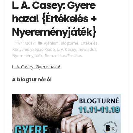
L. A. Casey: Gyere ​
haza! {Értékelés +
Nyereményjáték}
11/11/2017
Ajánlom
,
Blogturné
,
Értékelés
,
Könyvmolyképző Kiadó
,
L. A. Casey
,
new adult
,
Nyereményjáték
,
Romantikus/Erotikus
L. A. Casey: Gyere ​haza!
A blogturnéról