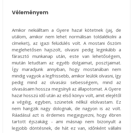
Véleményem
Amikor nekiálltam a Gyere haza! kötetnek (jaj, de
utálom, amikor nem lehet normálisan toldalékolni a
címeket), az igazi felüdülés volt. A mostani őszöm
meglehetősen hajszolt, olvasni pedig leginkább a
fárasztó munkanap után, este van lehetőségem,
miután letudtam az egyéb dolgaimat, posztjaimat.
Így maradjunk annyiban, hogy mostanában nem
mindig vagyok a legfrissebb, amikor leülök olvasni, így
pedig mind az olvasási sebességem, mind az
olvasásaim hossza megsínyli az állapotomat. A Gyere
haza! hosszú idő után az első könyv volt, amit elejétől
a végéig, egyben, szünetek nélkül elolvastam. Ez
nem hangzik nagy dolognak, de nagyon is az volt.
Ráadásul azt is érdemes megjegyezni, hogy ébren
tartott éjszakáig - ami másnap nem bizonyult a
legjobb döntésnek, de hát ez van, időnként vállalni