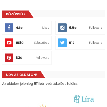
KÖZÖSSÉG
42e
6,5e
Likes
Followers
1580
512
Subscribes
Followers
830
Followers
ÜDV AZ OLDALON!
Az oldalon jelenleg
911
könyvértékelést találsz.