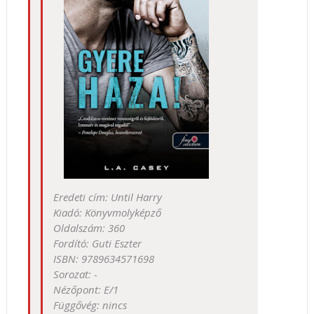
Eredeti cím: Until Harry
Kiadó: Könyvmolyképző
Oldalszám: 360
Fordító: Guti Eszter
ISBN: 9789634571698
Sorozat: -
Nézőpont: E/1
Függővég: nincs