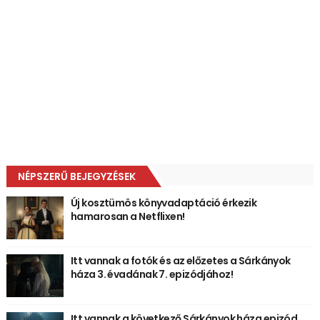
NÉPSZERŰ BEJEGYZÉSEK
Új kosztümös könyvadaptáció érkezik
hamarosan a Netflixen!
Itt vannak a fotók és az előzetes a Sárkányok
háza 3. évadának 7. epizódjához!
Itt vannak a következő Sárkányok háza epizód