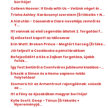
borítója!
Colleen Hoover: It ​Ends with Us – Velünk véget ér...
Trisha Ashley: Karácsonyi ​szerelem {Értékelés + N...
A híd után - Cassandra Clare novellája Jemről és
T...
Itt vannak az első Legendás állatok 2. forgatási f...
Új előzetest kapott az Időcsavar
Erin Watt: Broken Prince - Megtört ​herceg {Értéke...
Jól teljesít a Csodácska a pénztárakban
Befejeződött a Kés a Zajban forgatása, újabb
fotók...
Így fest belülről a Csontváros jubileumi kiadása -...
Érkezik a Simon és a Homo sapiens-lobbi
folytatása!
Szomorú hír az Armentrout rajongóknak: csúszik
az ...
Itt a Fény az éjszakában magyar borítója!
Kylie Scott: Deep - Tónus {Értékelés +
Nyereményjá...