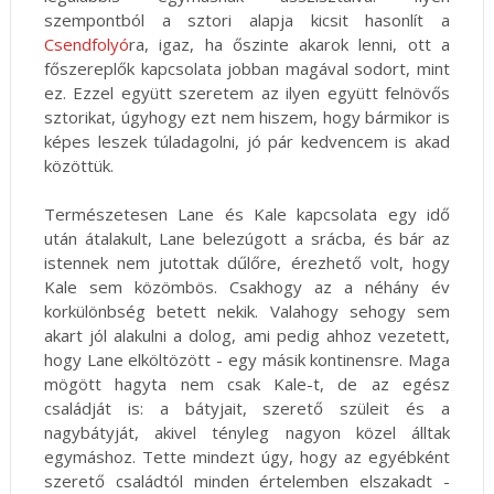
szempontból a sztori alapja kicsit hasonlít a
Csendfolyó
ra, igaz, ha őszinte akarok lenni, ott a
főszereplők kapcsolata jobban magával sodort, mint
ez. Ezzel együtt szeretem az ilyen együtt felnövős
sztorikat, úgyhogy ezt nem hiszem, hogy bármikor is
képes leszek túladagolni, jó pár kedvencem is akad
közöttük.
Természetesen Lane és Kale kapcsolata egy idő
után átalakult, Lane belezúgott a srácba, és bár az
istennek nem jutottak dűlőre, érezhető volt, hogy
Kale sem közömbös. Csakhogy az a néhány év
korkülönbség betett nekik. Valahogy sehogy sem
akart jól alakulni a dolog, ami pedig ahhoz vezetett,
hogy Lane elköltözött - egy másik kontinensre. Maga
mögött hagyta nem csak Kale-t, de az egész
családját is: a bátyjait, szerető szüleit és a
nagybátyját, akivel tényleg nagyon közel álltak
egymáshoz. Tette mindezt úgy, hogy az egyébként
szerető családtól minden értelemben elszakadt -