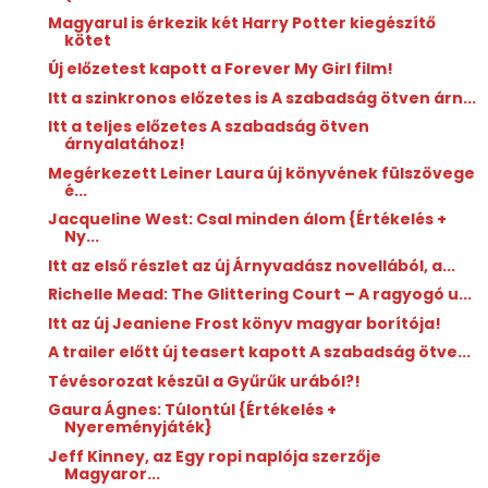
Magyarul is érkezik két Harry Potter kiegészítő
kötet
Új előzetest kapott a Forever My Girl film!
Itt a szinkronos előzetes is A szabadság ötven árn...
Itt a teljes előzetes A szabadság ötven
árnyalatához!
Megérkezett Leiner Laura új könyvének fülszövege
é...
Jacqueline West: Csal ​minden álom {Értékelés +
Ny...
Itt az első részlet az új Árnyvadász novellából, a...
Richelle Mead: The ​Glittering Court – A ragyogó u...
Itt az új Jeaniene Frost könyv magyar borítója!
A trailer előtt új teasert kapott A szabadság ötve...
Tévésorozat készül a Gyűrűk urából?!
Gaura Ágnes: Túlontúl {Értékelés +
Nyereményjáték}
Jeff Kinney, az Egy ropi naplója szerzője
Magyaror...