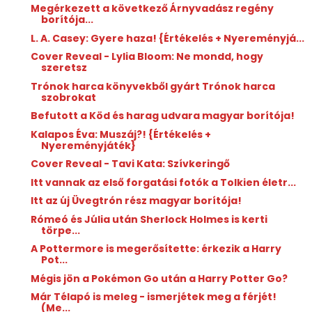
Megérkezett a következő Árnyvadász regény
borítója...
L. A. Casey: Gyere ​haza! {Értékelés + Nyereményjá...
Cover Reveal - Lylia Bloom: Ne mondd, hogy
szeretsz
Trónok harca könyvekből gyárt Trónok harca
szobrokat
Befutott a Köd és harag udvara magyar borítója!
Kalapos Éva: Muszáj?! {Értékelés +
Nyereményjáték}
Cover Reveal - Tavi Kata: Szívkeringő
Itt vannak az első forgatási fotók a Tolkien életr...
Itt az új Üvegtrón rész magyar borítója!
Rómeó és Júlia után Sherlock Holmes is kerti
törpe...
A Pottermore is megerősítette: érkezik a Harry
Pot...
Mégis jön a Pokémon Go után a Harry Potter Go?
Már Télapó is meleg - ismerjétek meg a férjét!
(Me...