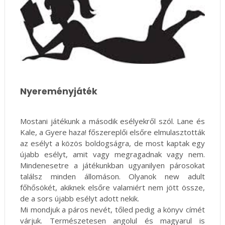
Nyereményjáték
Mostani játékunk a második esélyekről szól. Lane és
Kale, a Gyere haza! főszereplői elsőre elmulasztották
az esélyt a közös boldogságra, de most kaptak egy
újabb esélyt, amit vagy megragadnak vagy nem.
Mindenesetre a játékunkban ugyanilyen párosokat
találsz minden állomáson. Olyanok new adult
főhősökét, akiknek elsőre valamiért nem jött össze,
de a sors újabb esélyt adott nekik.
Mi mondjuk a páros nevét, tőled pedig a könyv címét
várjuk. Természetesen angolul és magyarul is