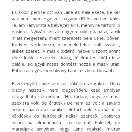
És akkor persze ott van Lane és Kale esete. Be kell
vallanom, nem egyszer nagyon dühös voltam Kale-
re, ami rányomta a bélyegét arra, mennyire tartom jó
pasinak. Nyilván voltak nagyon cuki pillanatai, amik
miatt megértem, miért szeretett bele Lane, bőven.
Kedves, védelmező, mindenek felett kiáll azokért,
akiket szeret. A másik oldalról nézve viszont amint
elkezdődik a szerelmi dolog, félelmetes idióta lesz
belőle, aki egyik rossz döntést hozza a másik után.
Ebben az egészben bizony Lane a szimpatikusabb.
Ezzel együtt Lane sem volt tökéletes karakter. Néha
bizony hisztizik, nem idegesítően, csak amolyan
elfogadható női módon. (Hú, tudom, hogy ez most
szexista volt, de értitek.) De nem ez volt a zavaró
nekem, hanem az, amikor előtört belőle a mártír, a
kérdések és feltételek nélkül szerető. Spoileres
lenne, ha elmondanám, mi történt Kale-lel, de
maradjunk annyiban, hogy Lane reakció, miután