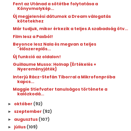
Fent az Utánad a sötétbe folytatása a
Könyvmolykép...
Új megjelenési dátumok a Dream válogatás
kötetekhez
Már tudjuk, mikor érkezik a teljes A szabadság ötv...
Film lesz a Paxból!
Beyonce lesz Nala és megvan a teljes
"élőszereplős...
Új funkció az oldalon!
Guillaume Musso: Holnap {Értékelés +
Nyereményjáték}
Interjú Rácz-Stefán Tiborral a Mikrofonpróba
kapcs...
Maggie Stiefvater tanulságos története a
kalózkodá...
október
(92)
►
szeptember
(92)
►
augusztus
(107)
►
július
(109)
►