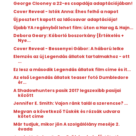
George Clooney a 22-es csapdája adaptációjában!
Cover Reveal - Istók Anna: Éhes felhő a napot
Új posztert kapott az Időcsavar adaptációja!
Újabb YA regényből lehet film: úton a Harag & Hajn...
Debora Geary: Kóborló ​boszorkány {Értékelés +
Nye...
Cover Reveal - Bessenyei Gábor: A háború lelke
Elemzés az új Legendás állatok tartalmakhoz - ott
...
Ez lesz a második Legendás állatok film címe és it...
Az első Legendás állatok teaser fotó Dumbledore
ér...
A Shadowhunters pasik 2017 legszexibb pasijai
között
Jennifer E. Smith: Vajon ​ránk talál a szerencse? ...
Megvan a következő Tüskék és rózsák udvara
kötet címe
Már tudjuk, mikor jön A szolgálólány meséje 2.
évada