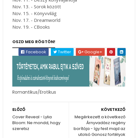
Nov. 13. - Sorok között
Nov. 15. - Könyvvilág
Nov. 17. - Dreamworld
Nov. 19. - CBooks
OSZD MEG RÖGTÖN!
Facebook
Twitter
Google+
Romantikus/Erotikus
ELŐZŐ
KÖVETKEZŐ
Cover Reveal - Lylia
Megérkezett a következő
Bloom: Ne mondd, hogy
Árnyvadász regény
szeretsz
borítója - így fest majd az
utolsó Gonosz fortélyok