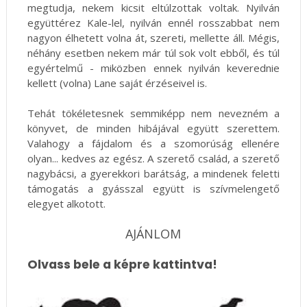
megtudja, nekem kicsit eltúlzottak voltak. Nyilván
együttérez Kale-lel, nyilván ennél rosszabbat nem
nagyon élhetett volna át, szereti, mellette áll. Mégis,
néhány esetben nekem már túl sok volt ebből, és túl
egyértelmű - miközben ennek nyilván keverednie
kellett (volna) Lane saját érzéseivel is.
Tehát tökéletesnek semmiképp nem nevezném a
könyvet, de minden hibájával együtt szerettem.
Valahogy a fájdalom és a szomorúság ellenére
olyan... kedves az egész. A szerető család, a szerető
nagybácsi, a gyerekkori barátság, a mindenek feletti
támogatás a gyásszal együtt is szívmelengető
elegyet alkotott.
AJÁNLOM
Olvass bele a képre kattintva!