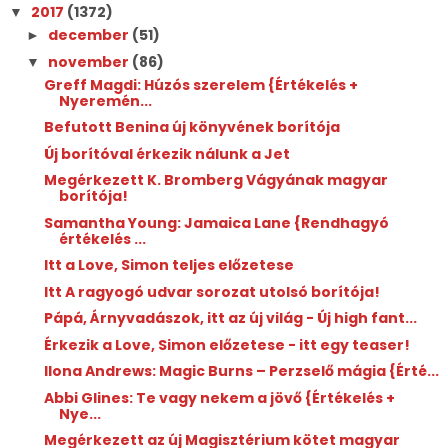
2017
(1372)
▼
december
(51)
►
november
(86)
▼
Greff Magdi: Húzós ​szerelem {Értékelés +
Nyeremén...
Befutott Benina új könyvének borítója
Új borítóval érkezik nálunk a Jet
Megérkezett K. Bromberg Vágyának magyar
borítója!
Samantha Young: Jamaica Lane {Rendhagyó
értékelés ...
Itt a Love, Simon teljes előzetese
Itt A ragyogó udvar sorozat utolsó borítója!
Pápá, Árnyvadászok, itt az új világ - Új high fant...
Érkezik a Love, Simon előzetese - itt egy teaser!
Ilona Andrews: Magic ​Burns – Perzselő mágia {Érté...
Abbi Glines: Te vagy nekem a jövő {Értékelés +
Nye...
Megérkezett az új Magisztérium kötet magyar