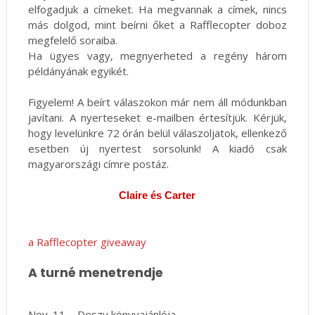
elfogadjuk a címeket. Ha megvannak a címek, nincs
más dolgod, mint beírni őket a Rafflecopter doboz
megfelelő soraiba.
Ha ügyes vagy, megnyerheted a regény három
példányának egyikét.
Figyelem! A beírt válaszokon már nem áll módunkban
javítani. A nyerteseket e-mailben értesítjük. Kérjük,
hogy levelünkre 72 órán belül válaszoljatok, ellenkező
esetben új nyertest sorsolunk! A kiadó csak
magyarországi címre postáz.
Claire és Carter
a Rafflecopter giveaway
A turné menetrendje
Nov. 11. - Deszy könyvajánlója