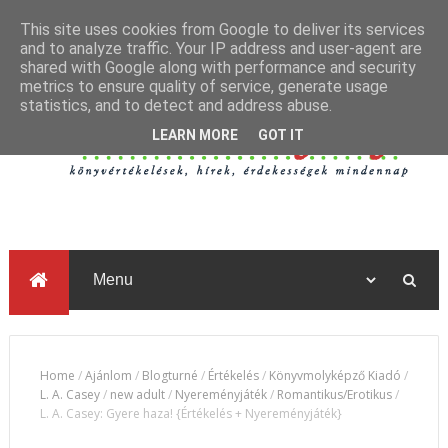
This site uses cookies from Google to deliver its services
and to analyze traffic. Your IP address and user-agent are
shared with Google along with performance and security
metrics to ensure quality of service, generate usage
statistics, and to detect and address abuse.
LEARN MORE
GOT IT
Home
/
Ajánlom
/
Blogturné
/
Értékelés
/
Könyvmolyképző Kiadó
/
L. A. Casey
/
new adult
/
Nyereményjáték
/
Romantikus/Erotikus
/
L. A. Casey: Gyere ​haza! {Értékelés + Nyereményjáték}