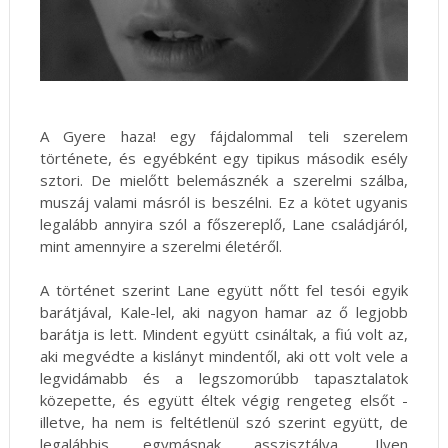
A Gyere haza! egy fájdalommal teli szerelem
története, és egyébként egy tipikus második esély
sztori. De mielőtt belemásznék a szerelmi szálba,
muszáj valami másról is beszélni. Ez a kötet ugyanis
legalább annyira szól a főszereplő, Lane családjáról,
mint amennyire a szerelmi életéről.
A történet szerint Lane együtt nőtt fel tesói egyik
barátjával, Kale-lel, aki nagyon hamar az ő legjobb
barátja is lett. Mindent együtt csináltak, a fiú volt az,
aki megvédte a kislányt mindentől, aki ott volt vele a
legvidámabb és a legszomorúbb tapasztalatok
közepette, és együtt éltek végig rengeteg elsőt -
illetve, ha nem is feltétlenül szó szerint együtt, de
legalábbis egymásnak asszisztálva. Ilyen