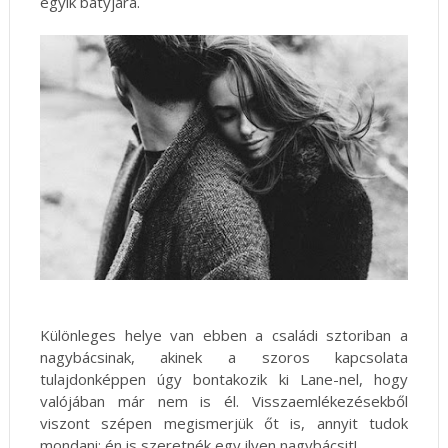
egyik bátyjára.
Különleges helye van ebben a családi sztoriban a
nagybácsinak, akinek a szoros kapcsolata
tulajdonképpen úgy bontakozik ki Lane-nel, hogy
valójában már nem is él. Visszaemlékezésekből
viszont szépen megismerjük őt is, annyit tudok
mondani: én is szeretnék egy ilyen nagybácsit!