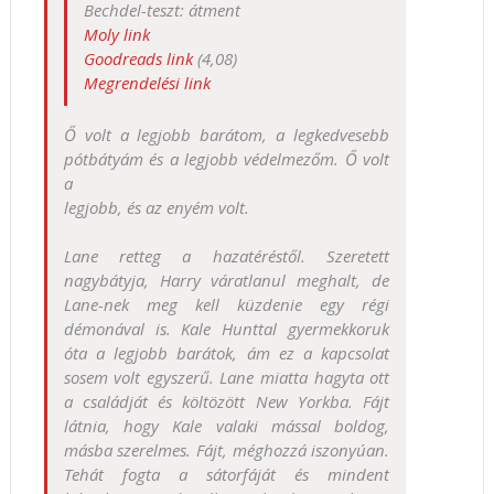
Bechdel-teszt: átment
Moly link
Goodreads link
(4,08)
Megrendelési link
Ő volt a legjobb barátom, a legkedvesebb
pótbátyám és a legjobb védelmezőm. Ő volt
a
legjobb, és az enyém volt.
Lane retteg a hazatéréstől. Szeretett
nagybátyja, Harry váratlanul meghalt, de
Lane-nek meg kell küzdenie egy régi
démonával is. Kale Hunttal gyermekkoruk
óta a legjobb barátok, ám ez a kapcsolat
sosem volt egyszerű. Lane miatta hagyta ott
a családját és költözött New Yorkba. Fájt
látnia, hogy Kale valaki mással boldog,
másba szerelmes. Fájt, méghozzá iszonyúan.
Tehát fogta a sátorfáját és mindent