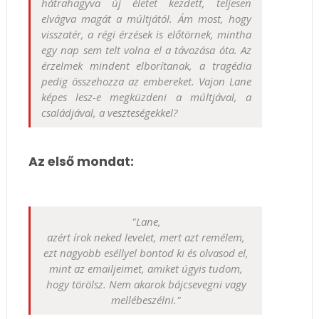
hátrahagyva új életet kezdett, teljesen
elvágva magát a múltjától. Ám most, hogy
visszatér, a régi érzések is előtörnek, mintha
egy nap sem telt volna el a távozása óta. Az
érzelmek mindent elborítanak, a tragédia
pedig összehozza az embereket. Vajon Lane
képes lesz-e megküzdeni a múltjával, a
családjával, a veszteségekkel?
Az első mondat:
"Lane,
azért írok neked levelet, mert azt remélem,
ezt nagyobb eséllyel bontod ki és olvasod el,
mint az emailjeimet, amiket úgyis tudom,
hogy törölsz. Nem akarok bájcsevegni vagy
mellébeszélni."