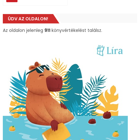
ÜDV AZ OLDALON!
Az oldalon jelenleg
911
könyvértékelést találsz.