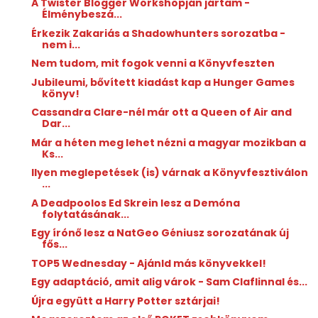
A Twister Blogger Workshopján jártam -
Élménybeszá...
Érkezik Zakariás a Shadowhunters sorozatba -
nem i...
Nem tudom, mit fogok venni a Könyvfeszten
Jubileumi, bővített kiadást kap a Hunger Games
könyv!
Cassandra Clare-nél már ott a Queen of Air and
Dar...
Már a héten meg lehet nézni a magyar mozikban a
Ks...
Ilyen meglepetések (is) várnak a Könyvfesztiválon
...
A Deadpoolos Ed Skrein lesz a Demóna
folytatásának...
Egy írónő lesz a NatGeo Géniusz sorozatának új
fős...
TOP5 Wednesday - Ajánld más könyvekkel!
Egy adaptáció, amit alig várok - Sam Claflinnal és...
Újra együtt a Harry Potter sztárjai!