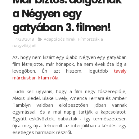
a Négyen egy
gatyában 3. filmen!
4/28/2018
Adaptációs hírek
,
Hírmorzsák a
nagyvilágból
Az, hogy nem kizárt egy újabb Négyen egy gatyában
film létrejötte, már hónapok, ha nem évek óta lóg a
levegőben. Én azt hiszem, legutóbb
tavaly
márciusban írtam róla
.
Tudni kell ugyanis, hogy a film négy főszereplője,
Alexis Bledel, Blake Lively, America Ferrara és Amber
Tamblyn valóban elképesztően jóban vannak
egymással, és a mai napig tartják a kapcsolatot.
Együtt esküvőztek, babáztak - így természetesen
újra meg újra felmerült az interjúikban a kérdés egy
esetleges harmadik részről.