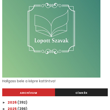
Hallgass bele a képre kattintva!
ARCHÍVUM
CÍMKÉK
2026
(392)
►
2025
(396)
►