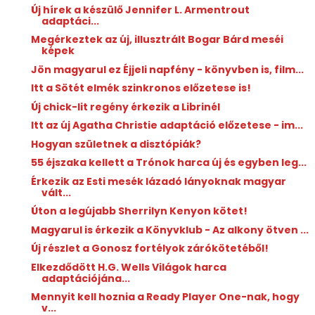
Új hírek a készülő Jennifer L. Armentrout
adaptáci...
Megérkeztek az új, illusztrált Bogar Bárd meséi
képek
Jön magyarul ez Éjjeli napfény - könyvben is, film...
Itt a Sötét elmék szinkronos előzetese is!
Új chick-lit regény érkezik a Librinél
Itt az új Agatha Christie adaptáció előzetese - im...
Hogyan születnek a disztópiák?
55 éjszaka kellett a Trónok harca új és egyben leg...
Érkezik az Esti mesék lázadó lányoknak magyar
vált...
Úton a legújabb Sherrilyn Kenyon kötet!
Magyarul is érkezik a Könyvklub - Az alkony ötven ...
Új részlet a Gonosz fortélyok zárókötetéből!
Elkezdődött H.G. Wells Világok harca
adaptációjána...
Mennyit kell hoznia a Ready Player One-nak, hogy
v...