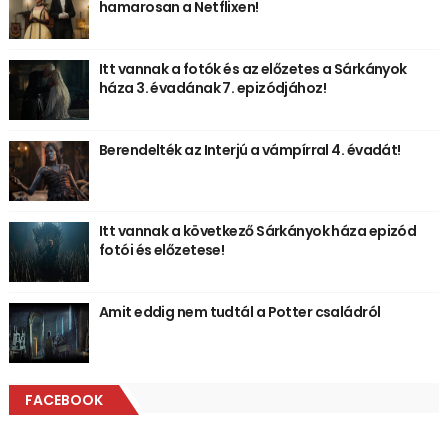
hamarosan a Netflixen!
Itt vannak a fotók és az előzetes a Sárkányok
háza 3. évadának 7. epizódjához!
Berendelték az Interjú a vámpírral 4. évadát!
Itt vannak a következő Sárkányok háza epizód
fotói és előzetese!
Amit eddig nem tudtál a Potter családról
FACEBOOK