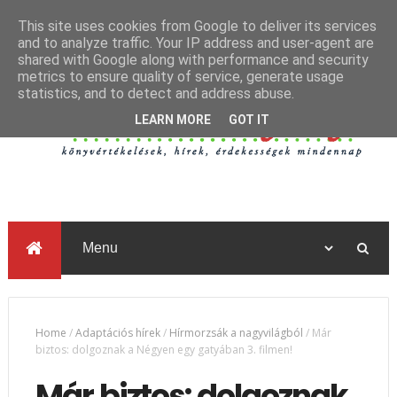
This site uses cookies from Google to deliver its services
and to analyze traffic. Your IP address and user-agent are
shared with Google along with performance and security
metrics to ensure quality of service, generate usage
statistics, and to detect and address abuse.
LEARN MORE
GOT IT
Home
/
Adaptációs hírek
/
Hírmorzsák a nagyvilágból
/
Már
biztos: dolgoznak a Négyen egy gatyában 3. filmen!
Már biztos: dolgoznak