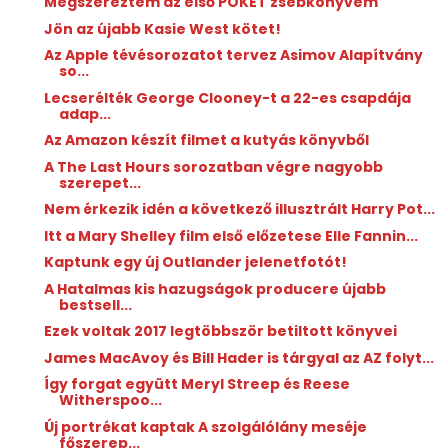
Megszereztem az első POKET zsebkönyvem
Jön az újabb Kasie West kötet!
Az Apple tévésorozatot tervez Asimov Alapítvány
so...
Lecserélték George Clooney-t a 22-es csapdája
adap...
Az Amazon készít filmet a kutyás könyvből
A The Last Hours sorozatban végre nagyobb
szerepet...
Nem érkezik idén a következő illusztrált Harry Pot...
Itt a Mary Shelley film első előzetese Elle Fannin...
Kaptunk egy új Outlander jelenetfotót!
A Hatalmas kis hazugságok producere újabb
bestsell...
Ezek voltak 2017 legtöbbször betiltott könyvei
James MacAvoy és Bill Hader is tárgyal az AZ folyt...
Így forgat együtt Meryl Streep és Reese
Witherspoo...
Új portrékat kaptak A szolgálólány meséje
főszerep...