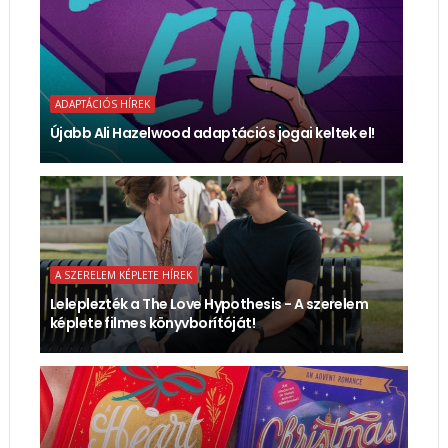
ADAPTÁCIÓS HÍREK
Újabb Ali Hazelwood adaptációs jogai keltek el!
A SZERELEM KÉPLETE HÍREK
Leleplezték a The Love Hypothesis - A szerelem
képlete filmes könyvborítóját!