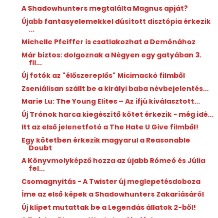
A Shadowhunters megtalálta Magnus apját?
Újabb fantasyelemekkel dúsított disztópia érkezik
...
Michelle Pfeiffer is csatlakozhat a Demónához
Már biztos: dolgoznak a Négyen egy gatyában 3.
fil...
Új fotók az "élőszereplős" Micimackó filmből
Zseniálisan szállt be a királyi baba névbejelentés...
Marie Lu: The ​Young Elites – Az ifjú kiválasztott...
Új Trónok harca kiegészítő kötet érkezik - még idé...
Itt az első jelenetfotó a The Hate U Give filmből!
Egy kötetben érkezik magyarul a Reasonable
Doubt
A Könyvmolyképző hozza az újabb Rómeó és Júlia
fel...
Csomagnyitás - A Twister új meglepetésdoboza
Íme az első képek a Shadowhunters Zakariásáról
Új klipet mutattak be a Legendás állatok 2-ből!