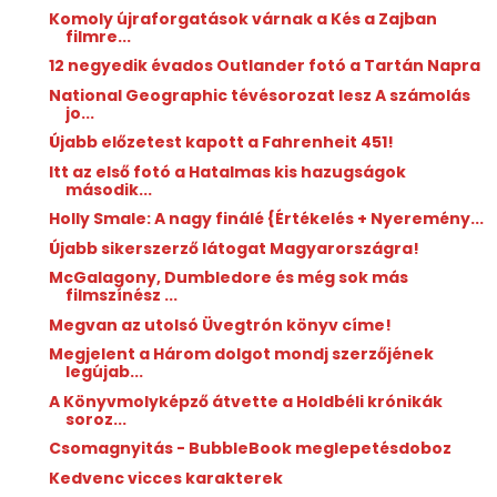
Komoly újraforgatások várnak a Kés a Zajban
filmre...
12 negyedik évados Outlander fotó a Tartán Napra
National Geographic tévésorozat lesz A számolás
jo...
Újabb előzetest kapott a Fahrenheit 451!
Itt az első fotó a Hatalmas kis hazugságok
második...
Holly Smale: A ​nagy finálé {Értékelés + Nyeremény...
Újabb sikerszerző látogat Magyarországra!
McGalagony, Dumbledore és még sok más
filmszínész ...
Megvan az utolsó Üvegtrón könyv címe!
Megjelent a Három dolgot mondj szerzőjének
legújab...
A Könyvmolyképző átvette a Holdbéli krónikák
soroz...
Csomagnyitás - BubbleBook meglepetésdoboz
Kedvenc vicces karakterek