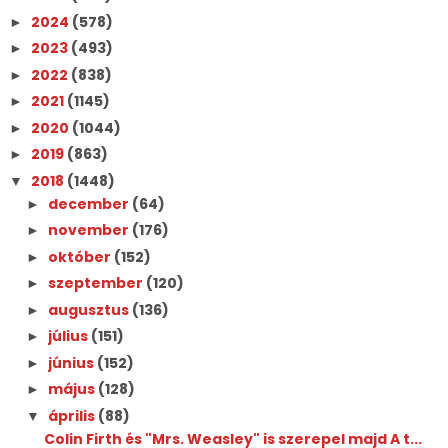
2024
(578)
►
2023
(493)
►
2022
(838)
►
2021
(1145)
►
2020
(1044)
►
2019
(863)
►
2018
(1448)
▼
december
(64)
►
november
(176)
►
október
(152)
►
szeptember
(120)
►
augusztus
(136)
►
július
(151)
►
június
(152)
►
május
(128)
►
április
(88)
▼
Colin Firth és "Mrs. Weasley" is szerepel majd A t...