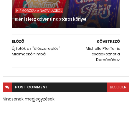
HÍRMORZSÁK A NAGYVILÁGBÓL
Idén is lesz adventi naptáras könyv!
ELŐZŐ
KÖVETKEZŐ
Új fotók az "élőszereplős"
Michelle Pfeiffer is
Micimackó filmből
csatlakozhat a
Demónához
POST
COMMENT
BLOGGER
Nincsenek megjegyzések