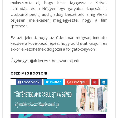
mulasztotta el, hogy kicsit faggassa a Szívek
szállodája és a Négyen egy gatyában kapcsán is.
Utóbbiról pedig addig-addig beszéltek, amíg Alexis
teljesen mellékesen megjegyezte, hogy a film
"pitched".
Ez azt jelenti, hogy az ötlet már megvan, innentől
kezdve a következő lépés, hogy zöld utat kapjon, és
akkor elkezdhetnek dolgozni a forgatókönyvön.
Úgyhogy: ujjak keresztbe, szurkoljunk!
OSZD MEG RÖGTÖN!
Facebook
Twitter
Google+