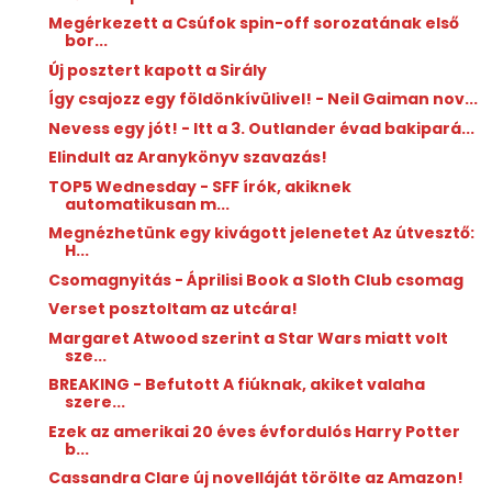
Megérkezett a Csúfok spin-off sorozatának első
bor...
Új posztert kapott a Sirály
Így csajozz egy földönkívülivel! - Neil Gaiman nov...
Nevess egy jót! - Itt a 3. Outlander évad bakipará...
Elindult az Aranykönyv szavazás!
TOP5 Wednesday - SFF írók, akiknek
automatikusan m...
Megnézhetünk egy kivágott jelenetet Az útvesztő:
H...
Csomagnyitás - Áprilisi Book a Sloth Club csomag
Verset posztoltam az utcára!
Margaret Atwood szerint a Star Wars miatt volt
sze...
BREAKING - Befutott A fiúknak, akiket valaha
szere...
Ezek az amerikai 20 éves évfordulós Harry Potter
b...
Cassandra Clare új novelláját törölte az Amazon!