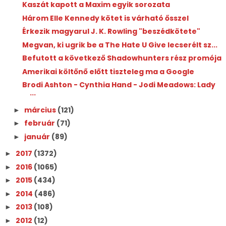
Kaszát kapott a Maxim egyik sorozata
Három Elle Kennedy kötet is várható ősszel
Érkezik magyarul J. K. Rowling "beszédkötete"
Megvan, ki ugrik be a The Hate U Give lecserélt sz...
Befutott a következő Shadowhunters rész promója
Amerikai költőnő előtt tiszteleg ma a Google
Brodi Ashton - Cynthia Hand - Jodi Meadows: Lady ​
...
március
(121)
►
február
(71)
►
január
(89)
►
2017
(1372)
►
2016
(1065)
►
2015
(434)
►
2014
(486)
►
2013
(108)
►
2012
(12)
►