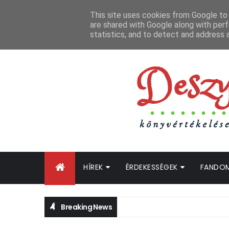
FŐOLDAL
GYIK
BLOGTURNÉ KLUB
OLDALTÉRKÉP
K
This site uses cookies from Google to d
are shared with Google along with perf
statistics, and to detect and address 
HÍREK
ÉRDEKESSÉGEK
FANDO
Breaking News