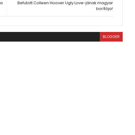
la
Befutott Colleen Hoover Ugly Love-jának magyar
borítója!
BLOGGER