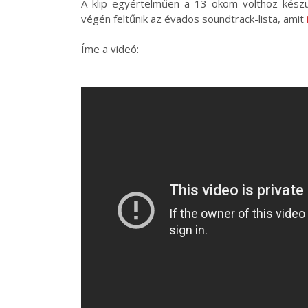
A klip egyértelműen a 13 okom volthoz készül
végén feltűnik az évados soundtrack-lista, amit
Íme a videó: