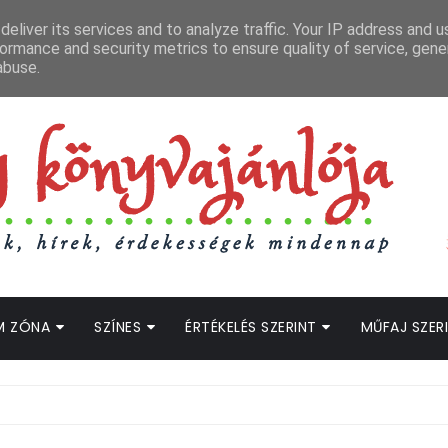
APCSOLAT
LOPOTT SZAVAK KÖNYVES PODCAST
HOGWARTS LEGACY STRE
eliver its services and to analyze traffic. Your IP address and 
ormance and security metrics to ensure quality of service, gen
abuse.
M ZÓNA
SZÍNES
ÉRTÉKELÉS SZERINT
MŰFAJ SZER