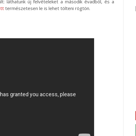
t: láthatunk új felvételeket a második évadból, és a
itt
természetesen le is lehet tölteni rögtön.