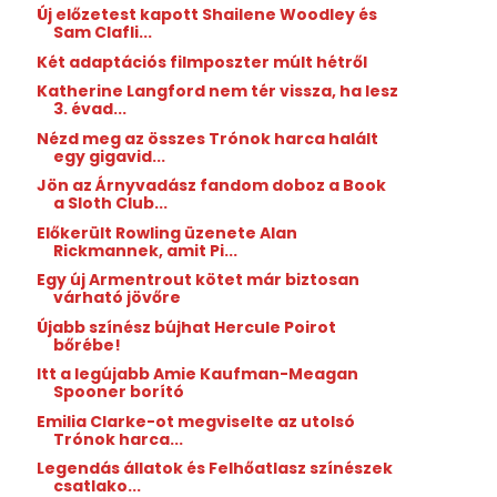
Új előzetest kapott Shailene Woodley és
Sam Clafli...
Két adaptációs filmposzter múlt hétről
Katherine Langford nem tér vissza, ha lesz
3. évad...
Nézd meg az összes Trónok harca halált
egy gigavid...
Jön az Árnyvadász fandom doboz a Book
a Sloth Club...
Előkerült Rowling üzenete Alan
Rickmannek, amit Pi...
Egy új Armentrout kötet már biztosan
várható jövőre
Újabb színész bújhat Hercule Poirot
bőrébe!
Itt a legújabb Amie Kaufman-Meagan
Spooner borító
Emilia Clarke-ot megviselte az utolsó
Trónok harca...
Legendás állatok és Felhőatlasz színészek
csatlako...