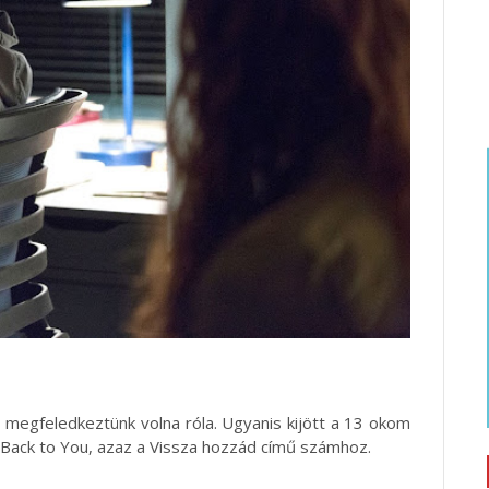
megfeledkeztünk volna róla. Ugyanis kijött a 13 okom
 a Back to You, azaz a Vissza hozzád című számhoz.