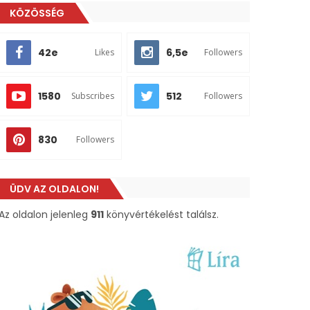
KÖZÖSSÉG
42e
6,5e
Likes
Followers
1580
512
Subscribes
Followers
830
Followers
ÜDV AZ OLDALON!
Az oldalon jelenleg
911
könyvértékelést találsz.