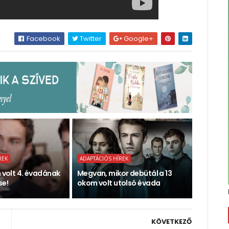
Facebook
Twitter
Google+
REK
ADAPTÁCIÓS HÍREK
m volt 4. évadának
Megvan, mikor debütál a 13
se!
okom volt utolsó évada
KÖVETKEZŐ