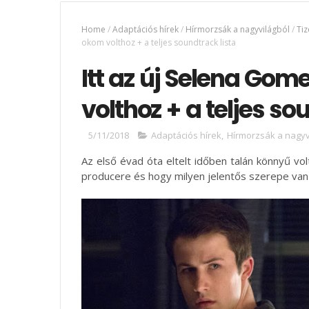
Home
/
Adaptációs hírek
/
Hírmorzsák a nagyvilágból
/
Ti
okom volthoz + a teljes soundtrack lista
Itt az új Selena Gome
volthoz + a teljes so
5/11/2018
Adaptációs hírek
,
Hírmorzsák a nagyv
Az első évad óta eltelt időben talán könnyű vo
producere és hogy milyen jelentős szerepe van