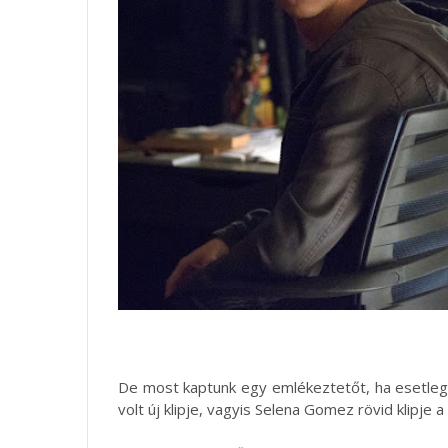
De most kaptunk egy emlékeztetőt, ha esetleg 
volt új klipje, vagyis Selena Gomez rövid klipje