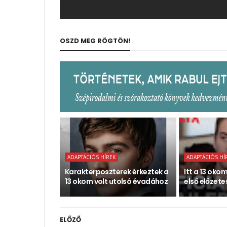
OSZD MEG RÖGTÖN!
ADAPTÁCIÓS HÍREK
ADAPTÁCIÓS HÍ
Karakterposzterek érkeztek a
Itt a 13 oko
13 okom volt utolsó évadához
első előzete
ELŐZŐ