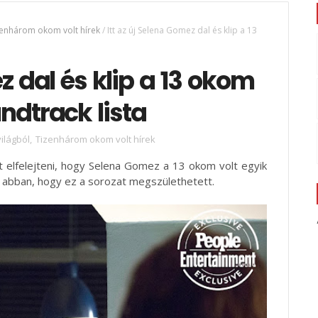
zenhárom okom volt hírek
/
Itt az új Selena Gomez dal és klip a 13
z dal és klip a 13 okom
undtrack lista
ilágból
,
Tizenhárom okom volt hírek
lt elfelejteni, hogy Selena Gomez a 13 okom volt egyik
 abban, hogy ez a sorozat megszülethetett.