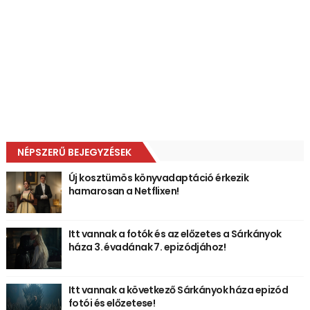
NÉPSZERŰ BEJEGYZÉSEK
Új kosztümös könyvadaptáció érkezik
hamarosan a Netflixen!
Itt vannak a fotók és az előzetes a Sárkányok
háza 3. évadának 7. epizódjához!
Itt vannak a következő Sárkányok háza epizód
fotói és előzetese!