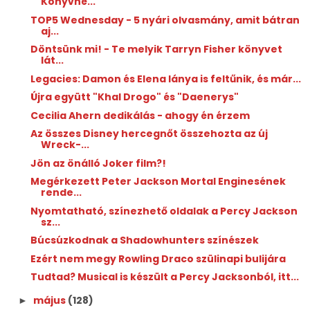
Könyvhé...
TOP5 Wednesday - 5 nyári olvasmány, amit bátran
aj...
Döntsünk mi! - Te melyik Tarryn Fisher könyvet
lát...
Legacies: Damon és Elena lánya is feltűnik, és már...
Újra együtt "Khal Drogo" és "Daenerys"
Cecilia Ahern dedikálás - ahogy én érzem
Az összes Disney hercegnőt összehozta az új
Wreck-...
Jön az önálló Joker film?!
Megérkezett Peter Jackson Mortal Enginesének
rende...
Nyomtatható, színezhető oldalak a Percy Jackson
sz...
Búcsúzkodnak a Shadowhunters színészek
Ezért nem megy Rowling Draco szülinapi bulijára
Tudtad? Musical is készült a Percy Jacksonból, itt...
május
(128)
►