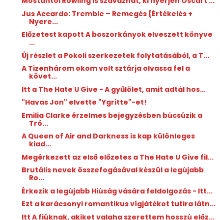
Mostantól Rowling is szavazhat, ki nyerjen Oscart ...
Jus Accardo: Tremble ​– Remegés {Értékelés +
Nyere...
Előzetest kapott A ​boszorkányok elveszett könyve
...
Új részlet a Pokoli szerkezetek folytatásából, a T...
A Tizenhárom okom volt sztárja olvassa fel a
követ...
Itt a The Hate U Give - A gyűlölet, amit adtál hos...
"Havas Jon" elvette "Ygritte"-et!
Emilia Clarke érzelmes bejegyzésben búcsúzik a
Tró...
A Queen of Air and Darkness is kap különleges
kiad...
Megérkezett az első előzetes a The Hate U Give fil...
Brutális nevek összefogásával készül a legújabb
Ro...
Érkezik a legújabb Hiúság vására feldolgozás - Itt...
Ezt a karácsonyi romantikus vígjátékot tutira látn...
Itt A fiúknak, akiket valaha szerettem hosszú előz...