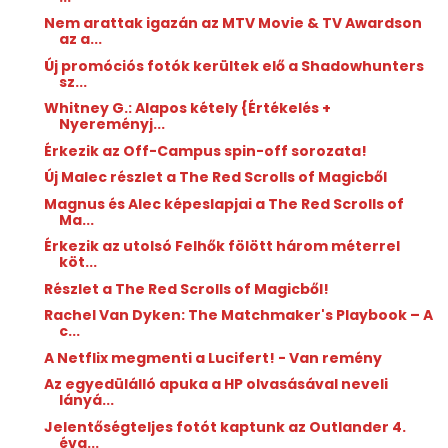
Nem arattak igazán az MTV Movie & TV Awardson
az a...
Új promóciós fotók kerültek elő a Shadowhunters
sz...
Whitney G.: Alapos ​kétely {Értékelés +
Nyereményj...
Érkezik az Off-Campus spin-off sorozata!
Új Malec részlet a The Red Scrolls of Magicből
Magnus és Alec képeslapjai a The Red Scrolls of
Ma...
Érkezik az utolsó Felhők fölött három méterrel
köt...
Részlet a The Red Scrolls of Magicből!
Rachel Van Dyken: The ​Matchmaker's Playbook – A
c...
A Netflix megmenti a Lucifert! - Van remény
Az egyedülálló apuka a HP olvasásával neveli
lányá...
Jelentőségteljes fotót kaptunk az Outlander 4.
éva...