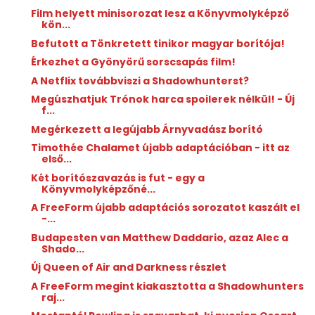
Film helyett minisorozat lesz a Könyvmolyképző
kön...
Befutott a Tönkretett tinikor magyar borítója!
Érkezhet a Gyönyörű sorscsapás film!
A Netflix továbbviszi a Shadowhunterst?
Megúszhatjuk Trónok harca spoilerek nélkül! - Új
f...
Megérkezett a legújabb Árnyvadász borító
Timothée Chalamet újabb adaptációban - itt az
első...
Két borítószavazás is fut - egy a
Könyvmolyképzőné...
A FreeForm újabb adaptációs sorozatot kaszált el
-...
Budapesten van Matthew Daddario, azaz Alec a
Shado...
Új Queen of Air and Darkness részlet
A FreeForm megint kiakasztotta a Shadowhunters
raj...