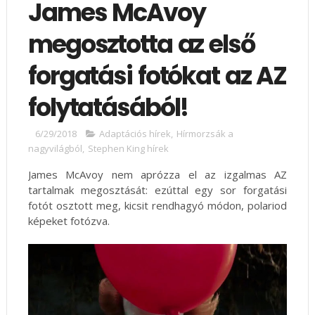
James McAvoy
megosztotta az első
forgatási fotókat az AZ
folytatásából!
6/29/2018
Adaptációs hírek
,
Hírmorzsák a
nagyvilágból
,
Stephen King hírek
James McAvoy nem aprózza el az izgalmas AZ
tartalmak megosztását: ezúttal egy sor forgatási
fotót osztott meg, kicsit rendhagyó módon, polariod
képeket fotózva.