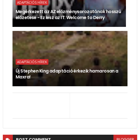
ADAPTÁCIÓS HÍREK
Megérkezett az AZ előzménysorozatának hosszú
előzetese - Ez lesz az IT: Welcome to Derry
ADAPTÁCIÓS HÍREK
Új Stephen King adaptáció érkezik hamarosan a
Maxra!
POST
COMMENT
BLOGGER