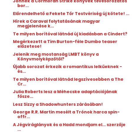
Jönnek a Cormoran Strike könyvek tévésorozatos
bor...
Előrendelhető a Fekete Tőr Testvériség új kötete! ...
Hírek a Caraval folytatásának magyar
megjelenése k...
Te milyen borítóval látnád új kiadásban a Cindert?
Megérkezett a Tim Burton-féle Dumbo teaser
előzetese!
Jelenik meg mostanság LMBT könyv a
Könyvmolyképzőtől?
Újabb sorozat érkezik a romantikus lelkűeknek -
és...
Te milyen borítóval látnád legszívesebben a The
Cr...
Julia Roberts lesz a Méhecske adaptációjának
fősze...
Lesz Sizzy a Shadowhunters zárásában!
George R.R. Martin mesélt a Trónok harca spin-
offr...
A Jégviráglányok és a Hadd mondjam el... szerzője
...