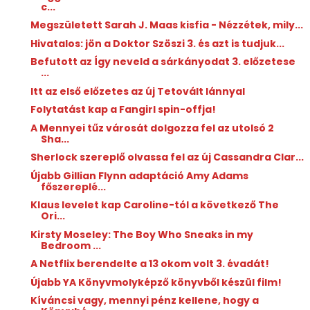
c...
Megszületett Sarah J. Maas kisfia - Nézzétek, mily...
Hivatalos: jön a Doktor Szöszi 3. és azt is tudjuk...
Befutott az Így neveld a sárkányodat 3. előzetese
...
Itt az első előzetes az új Tetovált lánnyal
Folytatást kap a Fangirl spin-offja!
A Mennyei tűz városát dolgozza fel az utolsó 2
Sha...
Sherlock szereplő olvassa fel az új Cassandra Clar...
Újabb Gillian Flynn adaptáció Amy Adams
főszereplé...
Klaus levelet kap Caroline-tól a következő The
Ori...
Kirsty Moseley: The ​Boy Who Sneaks in my
Bedroom ...
A Netflix berendelte a 13 okom volt 3. évadát!
Újabb YA Könyvmolyképző könyvből készül film!
Kíváncsi vagy, mennyi pénz kellene, hogy a