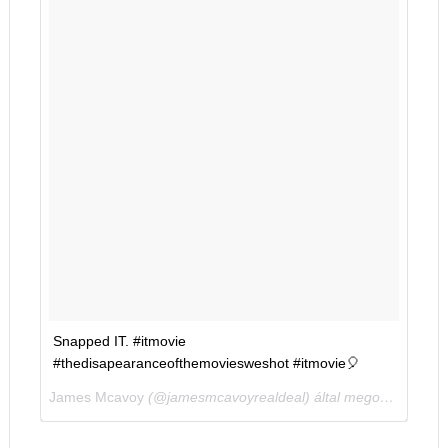
Snapped IT. #itmovie
#thedisapearanceofthemoviesweshot #itmovie🎈
James Mcavoy
(@jamesmcavoyrealdeal) által megosztott bejegyzés,