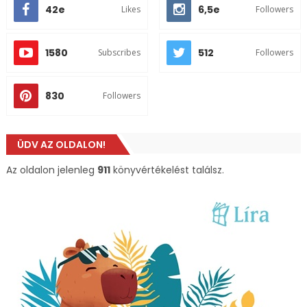
42e
6,5e
Likes
Followers
1580
512
Subscribes
Followers
830
Followers
ÜDV AZ OLDALON!
Az oldalon jelenleg
911
könyvértékelést találsz.