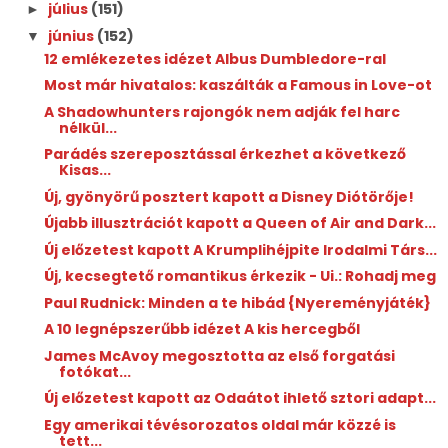
július
(151)
►
június
(152)
▼
12 emlékezetes idézet Albus Dumbledore-ral
Most már hivatalos: kaszálták a Famous in Love-ot
A Shadowhunters rajongók nem adják fel harc
nélkül...
Parádés szereposztással érkezhet a következő
Kisas...
Új, gyönyörű posztert kapott a Disney Diótörője!
Újabb illusztrációt kapott a Queen of Air and Dark...
Új előzetest kapott A Krumplihéjpite Irodalmi Társ...
Új, kecsegtető romantikus érkezik - Ui.: Rohadj meg
Paul Rudnick: Minden ​a te hibád {Nyereményjáték}
A 10 legnépszerűbb idézet A kis hercegből
James McAvoy megosztotta az első forgatási
fotókat...
Új előzetest kapott az Odaátot ihlető sztori adapt...
Egy amerikai tévésorozatos oldal már közzé is
tett...