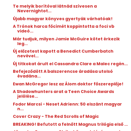
Te melyik borítóval látnád szívesen a
Nevernightot...
Újabb magyar könyves gyertyák várhatóak!
A Trónok harca főcímét koppintotta a foci vb
videó...
Már tudjuk, milyen Jamie McGuire kötet érkezik
leg...
Új előzetest kapott a Benedict Cumberbatch
nevével...
Új titkokat árult el Cassandra Clare a Malec regén...
Befejeződött A balszerencse áradása utolsó
évadána...
Ewan McGregor lesz az Álom doktor főszereplője!
A Shadowhunters arat a Teen Choice Awards
jelölése...
Fodor Marcsi - Neset Adrienn: 50 ​elszánt magyar
n...
Cover Crazy - The Red Scrolls of Magic
BREAKING! Befutott a felnőtt Magnus trilógia első ...