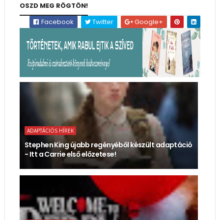
OSZD MEG RÖGTÖN!
Facebook
Twitter
Google+
ADAPTÁCIÓS HÍREK
Stephen King újabb regényéből készült adaptáció
- Itt a Carrie első előzetese!