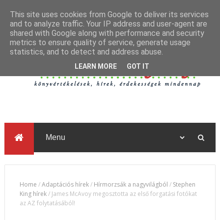
This site uses cookies from Google to deliver its services
and to analyze traffic. Your IP address and user-agent are
shared with Google along with performance and security
metrics to ensure quality of service, generate usage
statistics, and to detect and address abuse.
LEARN MORE
GOT IT
Home
/
Adaptációs hírek
/
Hírmorzsák a nagyvilágból
/
Stephen
King hírek
/
James McAvoy megosztotta az első forgatási fotókat
az AZ folytatásából!