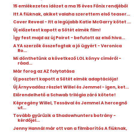
15 emlékezetes idézet a ma 15 éves Főnix rendjéből
Itt A fiúknak, akiket valaha szerettem első teaser...
Cover Reveal - Itt a legújabb Katie McGarry kötet ...
Új előzetest kapott a Sötét elmék film!
Így fest majd az új Poirot - befutott az első hiva...
A YA szerzők összefogtak a jó ügyért - Veronica
Ro...
Mi dönthetünk a következő LOL könyv címéről -
ráad...
Már forog az AZ folytatása
Új posztert kapott a Sötét elmék adaptációja!
Új Árnyvadász részlet Willel és Jemmel - igen, ket...
Előrendelhető a Schwab trilógia záró kötete!
Képregény Willel, Tessával és Jemmel A hercegnő
ut...
Tovább gyűrűzik a Shadowhunters botrány -
kérdőjel...
Jenny Hannál már ott van a filmborítós A fiúknak,
...