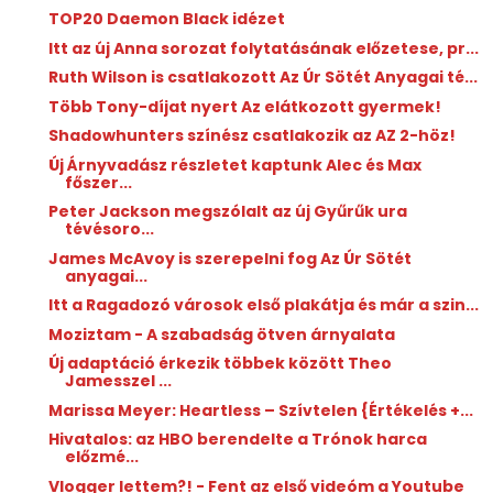
TOP20 Daemon Black idézet
Itt az új Anna sorozat folytatásának előzetese, pr...
Ruth Wilson is csatlakozott Az Úr Sötét Anyagai té...
Több Tony-díjat nyert Az elátkozott gyermek!
Shadowhunters színész csatlakozik az AZ 2-höz!
Új Árnyvadász részletet kaptunk Alec és Max
főszer...
Peter Jackson megszólalt az új Gyűrűk ura
tévésoro...
James McAvoy is szerepelni fog Az Úr Sötét
anyagai...
Itt a Ragadozó városok első plakátja és már a szin...
Moziztam - A szabadság ötven árnyalata
Új adaptáció érkezik többek között Theo
Jamesszel ...
Marissa Meyer: Heartless ​– Szívtelen {Értékelés +...
Hivatalos: az HBO berendelte a Trónok harca
előzmé...
Vlogger lettem?! - Fent az első videóm a Youtube