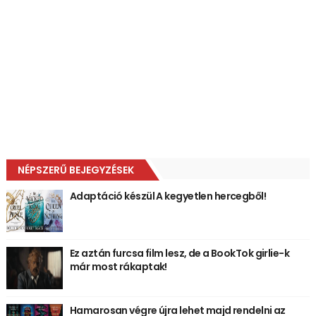
NÉPSZERŰ BEJEGYZÉSEK
Adaptáció készül A kegyetlen hercegből!
Ez aztán furcsa film lesz, de a BookTok girlie-k
már most rákaptak!
Hamarosan végre újra lehet majd rendelni az