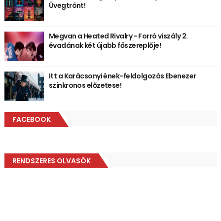
Üvegtrónt!
Megvan a Heated Rivalry - Forró viszály 2.
évadának két újabb főszereplője!
Itt a Karácsonyi ének-feldolgozás Ebenezer
szinkronos előzetese!
FACEBOOK
RENDSZERES OLVASÓK