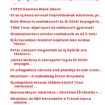
...
TOP20 Daemon Black idézet
Itt az új Anna sorozat folytatásának előzetese, pr...
Ruth Wilson is csatlakozott Az Úr Sötét Anyagai té...
Több Tony-díjat nyert Az elátkozott gyermek!
Shadowhunters színész csatlakozik az AZ 2-höz!
Új Árnyvadász részletet kaptunk Alec és Max
főszer...
Peter Jackson megszólalt az új Gyűrűk ura
tévésoro...
James McAvoy is szerepelni fog Az Úr Sötét
anyagai...
Itt a Ragadozó városok első plakátja és már a szin...
Moziztam - A szabadság ötven árnyalata
Új adaptáció érkezik többek között Theo
Jamesszel ...
Marissa Meyer: Heartless ​– Szívtelen {Értékelés +...
Hivatalos: az HBO berendelte a Trónok harca
előzmé...