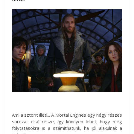
Ami a sztorit illeti... A Mortal Engines egy négy részes
sorozat első része, így könnyen lehet, hogy még
folytatásokra is a számíthatunk, ha jól alakulnak a