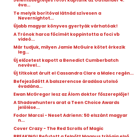
Jelentőségteljes fotót kaptunk az Outlander 4.
éva...
Te melyik borítóval látnád szívesen a
Nevernightot...
Újabb magyar könyves gyertyák várhatóak!
A Trónok harca főcímét koppintotta a foci vb
videó...
Már tudjuk, milyen Jamie McGuire kötet érkezik
leg...
Új előzetest kapott a Benedict Cumberbatch
nevével...
Új titkokat árult el Cassandra Clare a Malec regén...
Befejeződött A balszerencse áradása utolsó
évadána...
Ewan McGregor lesz az Álom doktor főszereplője!
A Shadowhunters arat a Teen Choice Awards
jelölése...
Fodor Marcsi - Neset Adrienn: 50 ​elszánt magyar
n...
Cover Crazy - The Red Scrolls of Magic
BREAKING! Befutott a felnőtt Magnus trilógia első ...