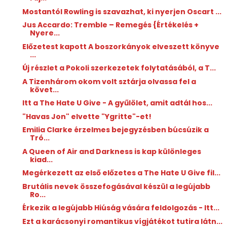
Mostantól Rowling is szavazhat, ki nyerjen Oscart ...
Jus Accardo: Tremble ​– Remegés {Értékelés +
Nyere...
Előzetest kapott A ​boszorkányok elveszett könyve
...
Új részlet a Pokoli szerkezetek folytatásából, a T...
A Tizenhárom okom volt sztárja olvassa fel a
követ...
Itt a The Hate U Give - A gyűlölet, amit adtál hos...
"Havas Jon" elvette "Ygritte"-et!
Emilia Clarke érzelmes bejegyzésben búcsúzik a
Tró...
A Queen of Air and Darkness is kap különleges
kiad...
Megérkezett az első előzetes a The Hate U Give fil...
Brutális nevek összefogásával készül a legújabb
Ro...
Érkezik a legújabb Hiúság vására feldolgozás - Itt...
Ezt a karácsonyi romantikus vígjátékot tutira látn...