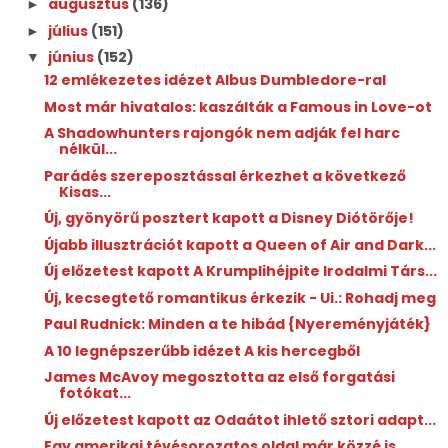
augusztus
(136)
►
július
(151)
►
június
(152)
▼
12 emlékezetes idézet Albus Dumbledore-ral
Most már hivatalos: kaszálták a Famous in Love-ot
A Shadowhunters rajongók nem adják fel harc
nélkül...
Parádés szereposztással érkezhet a következő
Kisas...
Új, gyönyörű posztert kapott a Disney Diótörője!
Újabb illusztrációt kapott a Queen of Air and Dark...
Új előzetest kapott A Krumplihéjpite Irodalmi Társ...
Új, kecsegtető romantikus érkezik - Ui.: Rohadj meg
Paul Rudnick: Minden ​a te hibád {Nyereményjáték}
A 10 legnépszerűbb idézet A kis hercegből
James McAvoy megosztotta az első forgatási
fotókat...
Új előzetest kapott az Odaátot ihlető sztori adapt...
Egy amerikai tévésorozatos oldal már közzé is