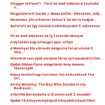
Vlogger lettem?! - Fent az első videóm a Youtube
c...
Megszületett Sarah J. Maas kisfia - Nézzétek, mily...
Hivatalos: jön a Doktor Szöszi 3. és azt is tudjuk...
Befutott az Így neveld a sárkányodat 3. előzetese
...
Itt az első előzetes az új Tetovált lánnyal
Folytatást kap a Fangirl spin-offja!
A Mennyei tűz városát dolgozza fel az utolsó 2
Sha...
Sherlock szereplő olvassa fel az új Cassandra Clar...
Újabb Gillian Flynn adaptáció Amy Adams
főszereplé...
Klaus levelet kap Caroline-tól a következő The
Ori...
Kirsty Moseley: The ​Boy Who Sneaks in my
Bedroom ...
A Netflix berendelte a 13 okom volt 3. évadát!
Újabb YA Könyvmolyképző könyvből készül film!