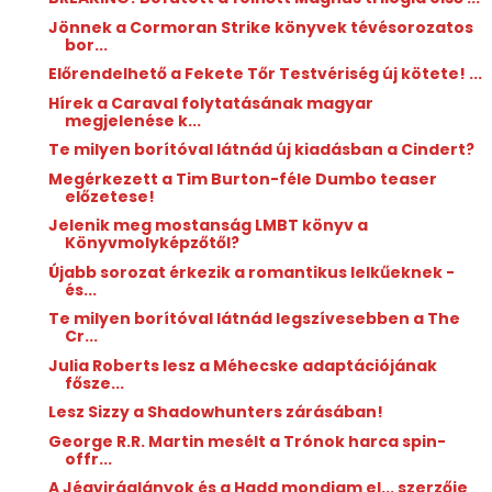
Jönnek a Cormoran Strike könyvek tévésorozatos
bor...
Előrendelhető a Fekete Tőr Testvériség új kötete! ...
Hírek a Caraval folytatásának magyar
megjelenése k...
Te milyen borítóval látnád új kiadásban a Cindert?
Megérkezett a Tim Burton-féle Dumbo teaser
előzetese!
Jelenik meg mostanság LMBT könyv a
Könyvmolyképzőtől?
Újabb sorozat érkezik a romantikus lelkűeknek -
és...
Te milyen borítóval látnád legszívesebben a The
Cr...
Julia Roberts lesz a Méhecske adaptációjának
fősze...
Lesz Sizzy a Shadowhunters zárásában!
George R.R. Martin mesélt a Trónok harca spin-
offr...
A Jégviráglányok és a Hadd mondjam el... szerzője