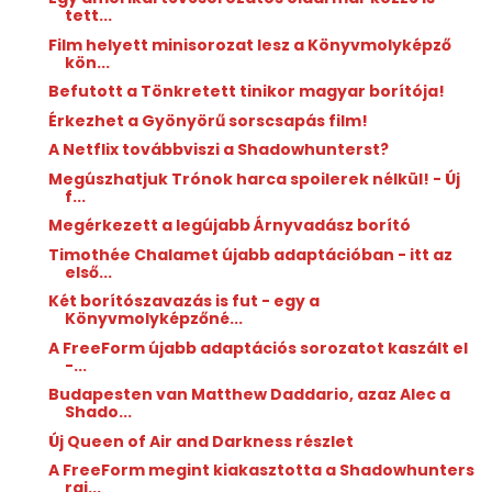
tett...
Film helyett minisorozat lesz a Könyvmolyképző
kön...
Befutott a Tönkretett tinikor magyar borítója!
Érkezhet a Gyönyörű sorscsapás film!
A Netflix továbbviszi a Shadowhunterst?
Megúszhatjuk Trónok harca spoilerek nélkül! - Új
f...
Megérkezett a legújabb Árnyvadász borító
Timothée Chalamet újabb adaptációban - itt az
első...
Két borítószavazás is fut - egy a
Könyvmolyképzőné...
A FreeForm újabb adaptációs sorozatot kaszált el
-...
Budapesten van Matthew Daddario, azaz Alec a
Shado...
Új Queen of Air and Darkness részlet
A FreeForm megint kiakasztotta a Shadowhunters
raj...