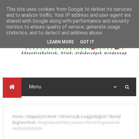
This site uses cookies from Google to deliver its services
and to analyze traffic. Your IP address and user-agent are
shared with Google along with performance and security
metrics to ensure quality of service, generate usage
statistics, and to detect and address abuse.
LEARN MORE
GOT IT
Home
/
Adaptációs hírek
/
Hírmorzsák a nagyvilágból
/
Mortal
Engines hírek
/
Megérkezett Peter Jackson Mortal Enginesének
rendes előzetese