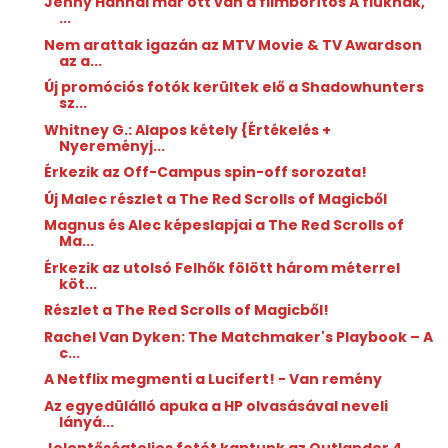
Jenny Hannál már ott van a filmborítós A fiúknak,
...
Nem arattak igazán az MTV Movie & TV Awardson
az a...
Új promóciós fotók kerültek elő a Shadowhunters
sz...
Whitney G.: Alapos ​kétely {Értékelés +
Nyereményj...
Érkezik az Off-Campus spin-off sorozata!
Új Malec részlet a The Red Scrolls of Magicből
Magnus és Alec képeslapjai a The Red Scrolls of
Ma...
Érkezik az utolsó Felhők fölött három méterrel
köt...
Részlet a The Red Scrolls of Magicből!
Rachel Van Dyken: The ​Matchmaker's Playbook – A
c...
A Netflix megmenti a Lucifert! - Van remény
Az egyedülálló apuka a HP olvasásával neveli
lányá...