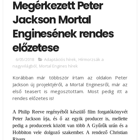
Megérkezett Peter
Jackson Mortal
Enginesének rendes
előzetese
6/05/2018
Adaptációs hírek
,
Hírmorzsák a
nagyvilágból
,
Mortal Engines hírek
Korábban már többször írtam az oldalon Peter
Jackson új projektjéről, a Mortal Enginesről, már az
első teasert is megosztottam. Most pedig itt a
rendes előzetes is!
A Philip Reeve regényéből készülő film forgatókönyvét
Peter Jackson írja, és ő az egyik producer is, mellette
pedig a producerek között van több A Gyűrűk urán és a
Hobbiton vele dolgozó szakember. A rendező Christian
Rivers.