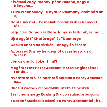
Kíváncsi vagy, mennyi pénz kellene, hogy a
Könyvhé...
TOP5 Wednesday - 5 nyári olvasmány, amit bátran
aj...
Döntsünk mi! - Te melyik Tarryn Fisher könyvet
lát...
Legacies: Damon és Elena lánya is feltűnik, és már...
Újra együtt "Khal Drogo" és "Daenerys"
Cecilia Ahern dedikálás - ahogy én érzem
Az összes Disney hercegnőt összehozta az új
Wreck-...
Jön az önálló Joker film?!
Megérkezett Peter Jackson Mortal Enginesének
rende...
Nyomtatható, színezhető oldalak a Percy Jackson
sz...
Búcsúzkodnak a Shadowhunters színészek
Ezért nem megy Rowling Draco szülinapi bulijára
Tudtad? Musical is készült a Percy Jacksonból, itt...