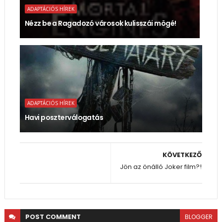
ADAPTÁCIÓS HÍREK
Nézz be a Ragadozó városok kulisszái mögé!
ADAPTÁCIÓS HÍREK
Havi poszterválogatás
KÖVETKEZŐ
Jön az önálló Joker film?!
POST
COMMENT
BLOGGER