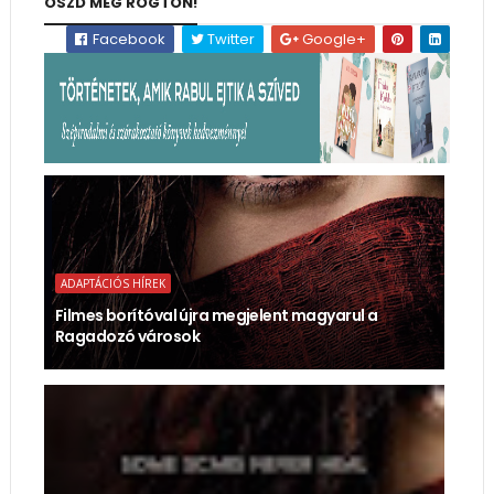
OSZD MEG RÖGTÖN!
Facebook
Twitter
Google+
ADAPTÁCIÓS HÍREK
Filmes borítóval újra megjelent magyarul a
Ragadozó városok