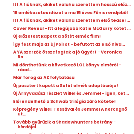
Itt A fiúknak, akiket valaha szerettem hosszú előz...
15 emlékezetes idézet a ma 15 éves Főnix rendjéből
Itt A fiúknak, akiket valaha szerettem első teaser...
Cover Reveal - Itt a legújabb Katie McGarry kötet ...
Új előzetest kapott a Sötét elmék film!
Így fest majd az új Poirot - befutott az első hiva...
A YA szerzők összefogtak a jó ügyért - Veronica
Ro...
Mi dönthetünk a következő LOL könyv címéről -
ráad...
Már forog az AZ folytatása
Új posztert kapott a Sötét elmék adaptációja!
Új Árnyvadász részlet Willel és Jemmel - igen, ket...
Előrendelhető a Schwab trilógia záró kötete!
Képregény Willel, Tessával és Jemmel A hercegnő
ut...
Tovább gyűrűzik a Shadowhunters botrány -
kérdőjel...