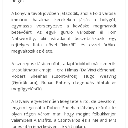
dolgok.
A könyv a távoli jövőben játszódik, ahol a Föld városai
immáron hatalmas kerekeken járják a bolygót,
egymással versenyezve a kevéske megmaradt
betevőért. Az egyik guruló városban él Tom
Natsworthy, aki váratlanul összetalálkozik egy
rejtélyes fiatal nővel "kintről", és ezzel örökre
megváltozik az élete.
A szereposztásban több, adaptációkból már ismerős
arcot láthatunk majd: Hera Hilmas (Da Vinci démonai),
Robert Sheehan (Csontváros), Hugo Weaving
(Gyűrűk ura), Ronan Raftery (Legendás állatok és
megfigyelésük).
A látvány egyértelműen lélegzetelállító, de bevallom,
engem leginkább Robert Sheehan látványa kötött le:
olyan régen várom már, hogy megint felbukkanjon
valamiben! A Misfits, a Csontváros és a Me and Mrs
Jones után igazi kedvenccé vált nálam.