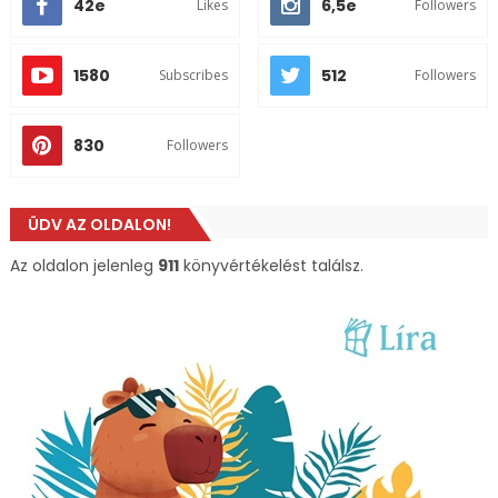
42e
6,5e
Likes
Followers
1580
512
Subscribes
Followers
830
Followers
ÜDV AZ OLDALON!
Az oldalon jelenleg
911
könyvértékelést találsz.