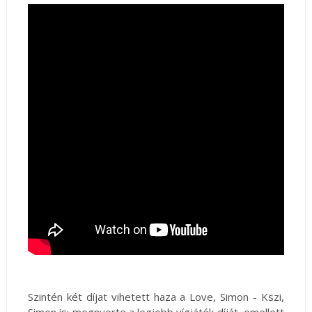
Szintén két díjat vihetett haza a Love, Simon - Kszi,