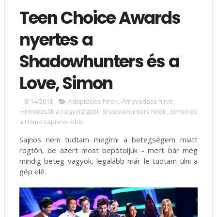
Teen Choice Awards
nyertes a
Shadowhunters és a
Love, Simon
8/14/2018
Adaptációs hírek
,
Árnyvadász hírek
,
Hírmorzsák a nagyvilágból
,
Shadowhunters hírek
,
Simon és
a Homo sapiens-lobbi
Sajnos nem tudtam megírni a betegségem miatt
rögtön, de azért most bepótoljuk - mert bár még
mindig beteg vagyok, legalább már le tudtam ülni a
gép elé.