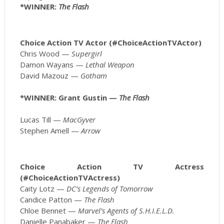
*WINNER:
The Flash
Choice Action TV Actor (#ChoiceActionTVActor)
Chris Wood —
Supergirl
Damon Wayans —
Lethal Weapon
David Mazouz —
Gotham
*WINNER: Grant Gustin —
The Flash
Lucas Till —
MacGyver
Stephen Amell —
Arrow
Choice Action TV Actress
(#ChoiceActionTVActress)
Caity Lotz —
DC’s Legends of Tomorrow
Candice Patton —
The Flash
Chloe Bennet —
Marvel’s Agents of S.H.I.E.L.D.
Danielle Panabaker —
The Flash