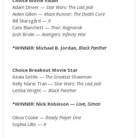
Choice Movie Villain
Adam Driver —
Star Wars: The Last Jedi
Aiden Gillen —
Maze Runner: The Death Cure
Bill Skarsgård —
It
Cate Blanchett —
Thor: Ragnarok
Josh Brolin —
Avengers: Infinity War
*WINNER: Michael B. Jordan,
Black Panther
Choice Breakout Movie Star
Keala Settle —
The Greatest Showman
Kelly Marie Tran —
Star Wars: The Last Jedi
Letitia Wright —
Black Panther
*WINNER: Nick Robinson —
Love, Simon
Olivia Cooke —
Ready Player One
Sophia Lillis —
It