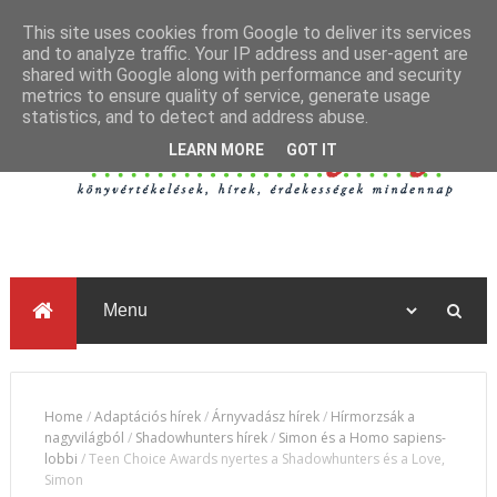
This site uses cookies from Google to deliver its services
and to analyze traffic. Your IP address and user-agent are
shared with Google along with performance and security
metrics to ensure quality of service, generate usage
statistics, and to detect and address abuse.
LEARN MORE
GOT IT
Home
/
Adaptációs hírek
/
Árnyvadász hírek
/
Hírmorzsák a
nagyvilágból
/
Shadowhunters hírek
/
Simon és a Homo sapiens-
lobbi
/
Teen Choice Awards nyertes a Shadowhunters és a Love,
Simon