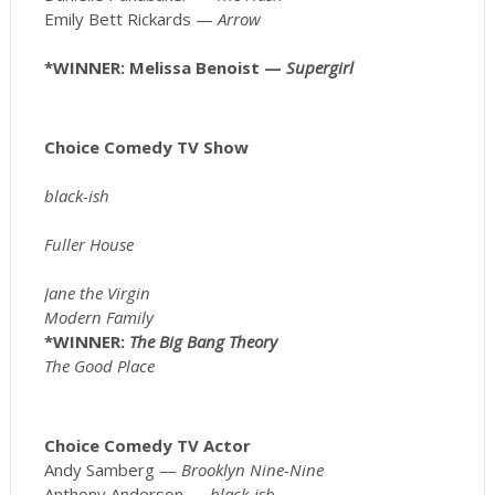
Emily Bett Rickards —
Arrow
*WINNER: Melissa Benoist —
Supergirl
Choice Comedy TV Show
black-ish
Fuller House
Jane the Virgin
Modern Family
*WINNER:
The Big Bang Theory
The Good Place
Choice Comedy TV Actor
Andy Samberg —
Brooklyn Nine-Nine
Anthony Anderson —
black-ish