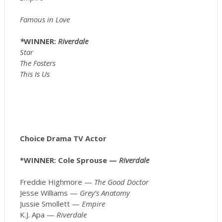
Famous in Love
*
WINNER:
Riverdale
Star
The Fosters
This Is Us
Choice Drama TV Actor
*WINNER: Cole Sprouse —
Riverdale
Freddie Highmore —
The Good Doctor
Jesse Williams —
Grey’s Anatomy
Jussie Smollett —
Empire
K.J. Apa —
Riverdale