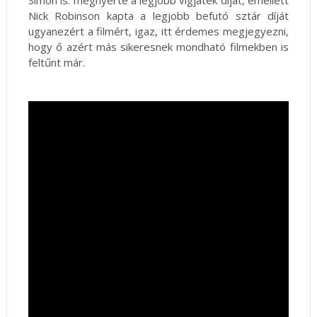
Simon is: megnyerte a legjobb vígjáték díját, emellett
Nick Robinson kapta a legjobb befutó sztár díját
ugyanezért a filmért, igaz, itt érdemes megjegyezni,
hogy ő azért más sikeresnek mondható filmekben is
feltűnt már.