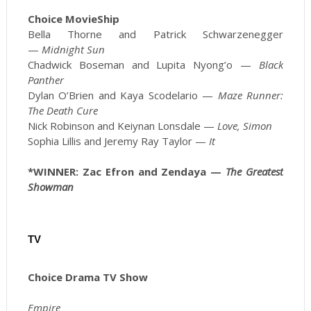
Choice MovieShip
Bella Thorne and Patrick Schwarzenegger
—
Midnight Sun
Chadwick Boseman and Lupita Nyong’o —
Black
Panther
Dylan O’Brien and Kaya Scodelario —
Maze Runner:
The Death Cure
Nick Robinson and Keiynan Lonsdale —
Love, Simon
Sophia Lillis and Jeremy Ray Taylor —
It
*WINNER: Zac Efron and Zendaya —
The Greatest
Showman
TV
Choice Drama TV Show
Empire