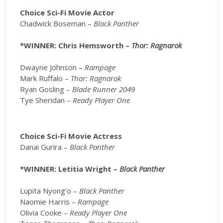
Choice Sci-Fi Movie Actor
Chadwick Boseman –
Black Panther
*WINNER: Chris Hemsworth –
Thor: Ragnarok
Dwayne Johnson –
Rampage
Mark Ruffalo –
Thor: Ragnarok
Ryan Gosling –
Blade Runner 2049
Tye Sheridan –
Ready Player One
Choice Sci-Fi Movie Actress
Danai Gurira –
Black Panther
*WINNER: Letitia Wright –
Black Panther
Lupita Nyong’o –
Black Panther
Naomie Harris –
Rampage
Olivia Cooke –
Ready Player One