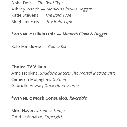
Aisha Dee —
The Bold Type
Aubrey Joseph —
Marvel’s Cloak & Dagger
Katie Stevens —
The Bold Type
Meghann Fahy —
The Bold Type
*WINNER: Olivia Holt —
Marvel’s Cloak & Dagger
Xolo Maridueña —
Cobra Kai
Choice TV Villain
Anna Hopkins,
Shadowhunters: The Mortal Instruments
Cameron Monaghan,
Gotham
Gabrielle Anwar,
Once Upon a Time
*WINNER: Mark Consuelos,
Riverdale
Mind Flayer,
Stranger Things
Odette Annable,
Supergirl